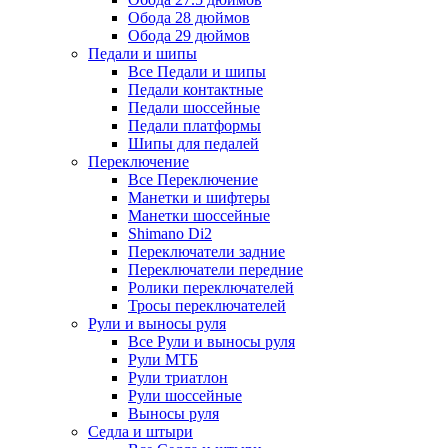
Обода 28 дюймов
Обода 29 дюймов
Педали и шипы
Все Педали и шипы
Педали контактные
Педали шоссейные
Педали платформы
Шипы для педалей
Переключение
Все Переключение
Манетки и шифтеры
Манетки шоссейные
Shimano Di2
Переключатели задние
Переключатели передние
Ролики переключателей
Тросы переключателей
Рули и выносы руля
Все Рули и выносы руля
Рули МТБ
Рули триатлон
Рули шоссейные
Выносы руля
Седла и штыри