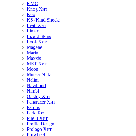
KMC
Knog
Хит
Koo
KS (Kind Shock)
Leatt
Хит
Limar
Lizard Skins
Look
Хит
Magene
Marin
Maxxis
MET
Хит
Moon
Mucky Nutz
Nalini
Navihood
Nimbl
Oakley
Хит
Panaracer
Хит
Pardus
Park Tool
Pirelli
Хит
Profile Design
Prologo
Хит
Prowheel