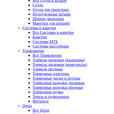
Все Седла и штыри
Седла
Седла для триатлона
Подседельные штыри
Штыри дропперы
Манетки для штырей
Системы и каретки
Все Системы и каретки
Каретки
Системы МТБ
Системы шоссейные
Торможение
Все Торможение
Тормоза дисковые (калиперы)
Тормоза дисковые (комплекты)
Тормоза ободные
Тормозные адаптеры
Тормозные диски и роторы
Тормозные колодки дисковые
Тормозные колодки ободные
Тормозные ручки
Тросы и гидролинии
Фитинги
Цепи
Все Цепи