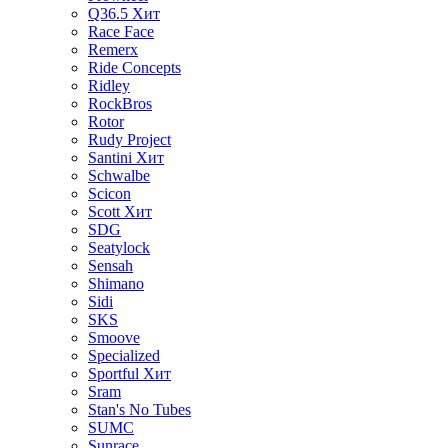
Q36.5
Хит
Race Face
Remerx
Ride Concepts
Ridley
RockBros
Rotor
Rudy Project
Santini
Хит
Schwalbe
Scicon
Scott
Хит
SDG
Seatylock
Sensah
Shimano
Sidi
SKS
Smoove
Specialized
Sportful
Хит
Sram
Stan's No Tubes
SUMC
Sunrace