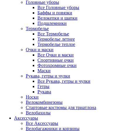
Головные уборы
Все Головные уборы
Баффы и повязки
Велокепки и шапки
Подшлемники
Термобелье
Все Термобелье
Термобелье летнее
Термобелье теплое
Очки и маски
Все Очки и маски
Спортивные очки
Фотохромные очки
Маски
Рукава, гетры и чулки
Все Рукава, гетры и чулки
Гетры
Рукава
Носки
Велокомбинезоны
Стартовые костюмы для триатлона
Велобахилы
Аксессуары
Все Аксессуары
Велобагажники и корзины