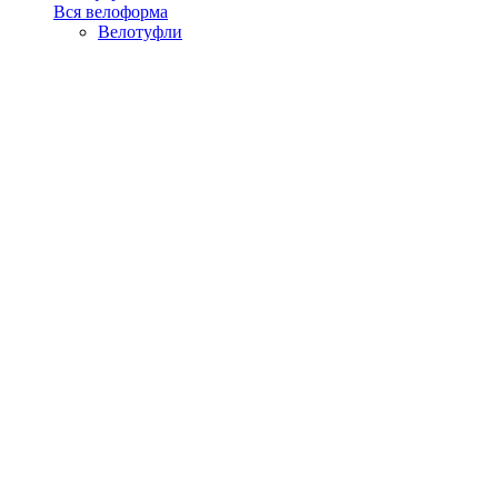
Вся велоформа
Велотуфли