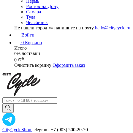
Пермь
Ростов-на-Дону
Самара
Тула
Челябинск
Не нашли город «
» напишите на почту
hello@citycycle.ru
Войти
0
Корзина
Итого
без доставки
руб
0
Очистить корзину
Оформить заказ
CityCycleShop
telegram: +7 (903) 500-20-70