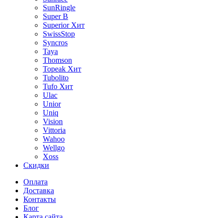
SunRingle
Super B
Superior
Хит
SwissStop
Syncros
Taya
Thomson
Topeak
Хит
Tubolito
Tufo
Хит
Ulac
Unior
Uniq
Vision
Vittoria
Wahoo
Wellgo
Xoss
Скидки
Оплата
Доставка
Контакты
Блог
Карта сайта