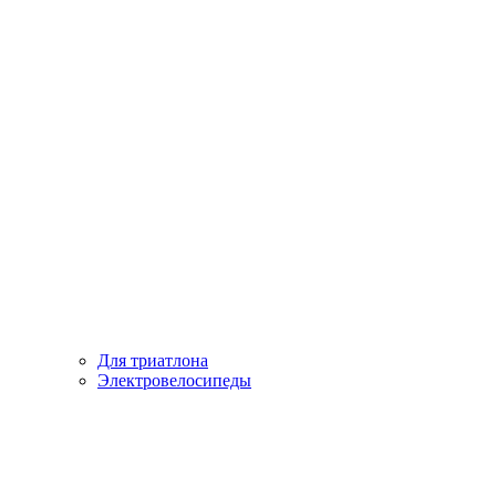
Для триатлона
Электровелосипеды