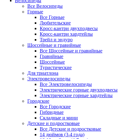
Велосипеды
Все Велосипеды
Горные
Все Горные
Любительские
Кросс-кантри двухподвесы
Кросс-кантри хардтейлы
Трейл и эндуро
Шоссейные и гравийные
Все Шоссейные и гравийные
Гравийные
Шоссейные
Туристические
Для триатлона
Электровелосипеды
Все Электровелосипеды
Электрические горные двухподвесы
Электрические горные хардтейлы
Городские
Все Городские
Гибридные
Складные и мини
Детские и подростковые
Все Детские и подростковые
14 дюймов (3-4 года)