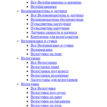
Все Велобагажники и корзины
Велобагажники
Велокомпьютеры и датчики
Все Велокомпьютеры и датчики
Велокомпьютеры беспроводные
Пульсометры нагрудные
Пульсометры наручные
Датчики скорости и каденса
Крепления для велогаджетов
Велорюкзаки и сумки
Все Велорюкзаки и сумки
Велорюкзаки
Велосумки на пояс
Велостанки
Все Велостанки
Велостанки smart
Велостанки под колесо
Велостанки роллерные
Аксессуары для велостанков
Велосумки
Все Велосумки
Велосумки под седло
Велосумки на раму
Велосумки на багажник
Велосумки на руль