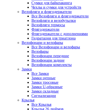
Сумки для байкпакинга
Чехлы и сумки для устройств
Велофляги и флягодержатели
Все Велофляги и флягодержатели
Велофляги и велобутылки
Велофляги термосы
Флягодержатели
Флягодержатели с дополнениями
Гидратация для триатлона
Велофонари и велофары
Все Велофонари и велофары
Велофары
Велофонари передние
Велофонари задние
Велофонари комплекты
Замки
Все Замки
Замки цепные
Замки тросовые
Замки U-образные
Замки складные
Сигнализации
Крылья
Все Крылья
Крылья 26 дюймов