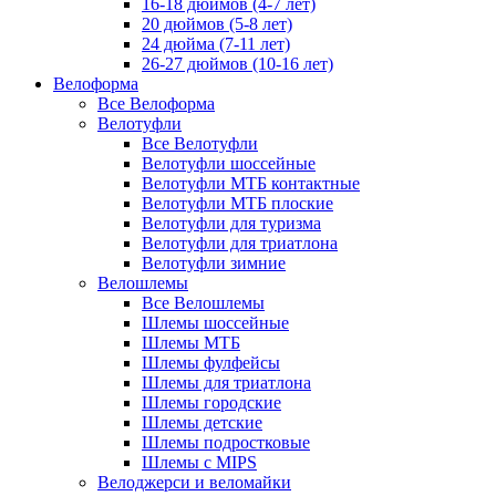
16-18 дюймов (4-7 лет)
20 дюймов (5-8 лет)
24 дюйма (7-11 лет)
26-27 дюймов (10-16 лет)
Велоформа
Все Велоформа
Велотуфли
Все Велотуфли
Велотуфли шоссейные
Велотуфли МТБ контактные
Велотуфли МТБ плоские
Велотуфли для туризма
Велотуфли для триатлона
Велотуфли зимние
Велошлемы
Все Велошлемы
Шлемы шоссейные
Шлемы МТБ
Шлемы фулфейсы
Шлемы для триатлона
Шлемы городские
Шлемы детские
Шлемы подростковые
Шлемы с MIPS
Велоджерси и веломайки