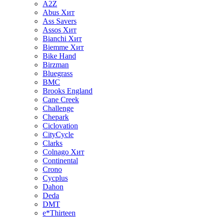
A2Z
Abus
Хит
Ass Savers
Assos
Хит
Bianchi
Хит
Biemme
Хит
Bike Hand
Birzman
Bluegrass
BMC
Brooks England
Cane Creek
Challenge
Chepark
Ciclovation
CityCycle
Clarks
Colnago
Хит
Continental
Crono
Cycplus
Dahon
Deda
DMT
e*Thirteen