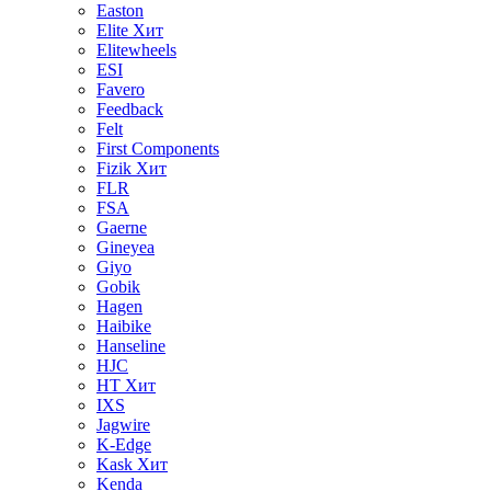
Easton
Elite
Хит
Elitewheels
ESI
Favero
Feedback
Felt
First Components
Fizik
Хит
FLR
FSA
Gaerne
Gineyea
Giyo
Gobik
Hagen
Haibike
Hanseline
HJC
HT
Хит
IXS
Jagwire
K-Edge
Kask
Хит
Kenda