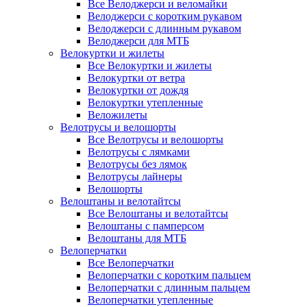
Все Велоджерси и веломайки
Велоджерси с коротким рукавом
Велоджерси с длинным рукавом
Велоджерси для МТБ
Велокуртки и жилеты
Все Велокуртки и жилеты
Велокуртки от ветра
Велокуртки от дождя
Велокуртки утепленные
Веложилеты
Велотрусы и велошорты
Все Велотрусы и велошорты
Велотрусы с лямками
Велотрусы без лямок
Велотрусы лайнеры
Велошорты
Велоштаны и велотайтсы
Все Велоштаны и велотайтсы
Велоштаны с памперсом
Велоштаны для МТБ
Велоперчатки
Все Велоперчатки
Велоперчатки с коротким пальцем
Велоперчатки с длинным пальцем
Велоперчатки утепленные