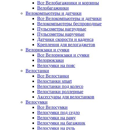
Все Велобагажники и корзины
Велобагажники
Велокомпьютеры и датчики
Все Велокомпьютеры и датчики
Велокомпьютеры беспроводные
Пульсометры нагрудные
Пульсометры наручные
Датчики скорости и каденса
Крепления для велогаджетов
Велорюкзаки и сумки
Все Велорюкзаки и сумки
Велорюкзаки
Велосумки на пояс
Велостанки
Все Велостанки
Велостанки smart
Велостанки под колесо
Велостанки роллерные
Аксессуары для велостанков
Велосумки
Все Велосумки
Велосумки под седло
Велосумки на раму
Велосумки на багажник
Велосумки на руль