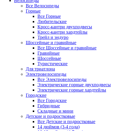
Велосипеды
Все Велосипеды
Горные
Все Горные
Любительские
Кросс-кантри двухподвесы
Кросс-кантри хардтейлы
Трейл и эндуро
Шоссейные и гравийные
Все Шоссейные и гравийные
Гравийные
Шоссейные
Туристические
Для триатлона
Электровелосипеды
Все Электровелосипеды
Электрические горные двухподвесы
Электрические горные хардтейлы
Городские
Все Городские
Гибридные
Складные и мини
Детские и подростковые
Все Детские и подростковые
14 дюймов (3-4 года)