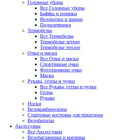
Головные уборы
Все Головные уборы
Баффы и повязки
Велокепки и шапки
Подшлемники
Термобелье
Все Термобелье
Термобелье летнее
Термобелье теплое
Очки и маски
Все Очки и маски
Спортивные очки
Фотохромные очки
Маски
Рукава, гетры и чулки
Все Рукава, гетры и чулки
Гетры
Рукава
Носки
Велокомбинезоны
Стартовые костюмы для триатлона
Велобахилы
Аксессуары
Все Аксессуары
Велобагажники и корзины