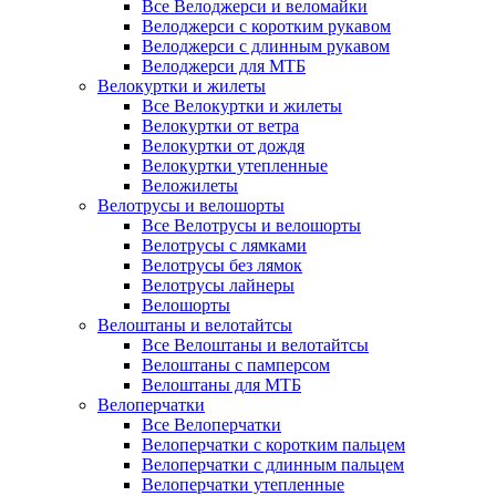
Все Велоджерси и веломайки
Велоджерси с коротким рукавом
Велоджерси с длинным рукавом
Велоджерси для МТБ
Велокуртки и жилеты
Все Велокуртки и жилеты
Велокуртки от ветра
Велокуртки от дождя
Велокуртки утепленные
Веложилеты
Велотрусы и велошорты
Все Велотрусы и велошорты
Велотрусы с лямками
Велотрусы без лямок
Велотрусы лайнеры
Велошорты
Велоштаны и велотайтсы
Все Велоштаны и велотайтсы
Велоштаны с памперсом
Велоштаны для МТБ
Велоперчатки
Все Велоперчатки
Велоперчатки с коротким пальцем
Велоперчатки с длинным пальцем
Велоперчатки утепленные