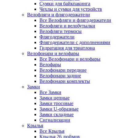
Сумки для байкпакинга
Чехлы и сумки для устройств
Велофляги и флягодержатели
Все Велофляги и флягодержатели
Велофляги и велобутылки
Велофляги термосы
Флягодержатели
Флягодержатели с дополнениями
Гидратация для триатлона
Велофонари и велофары
Все Велофонари и велофары
Велофары
Велофонари передние
Велофонари задние
Велофонари комплекты
Замки
Все Замки
Замки цепные
Замки тросовые
Замки U-образные
Замки складные
Сигнализации
Крылья
Все Крылья
Крылья 26 дюймов