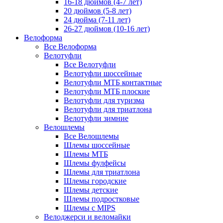
16-18 дюймов (4-7 лет)
20 дюймов (5-8 лет)
24 дюйма (7-11 лет)
26-27 дюймов (10-16 лет)
Велоформа
Все Велоформа
Велотуфли
Все Велотуфли
Велотуфли шоссейные
Велотуфли МТБ контактные
Велотуфли МТБ плоские
Велотуфли для туризма
Велотуфли для триатлона
Велотуфли зимние
Велошлемы
Все Велошлемы
Шлемы шоссейные
Шлемы МТБ
Шлемы фулфейсы
Шлемы для триатлона
Шлемы городские
Шлемы детские
Шлемы подростковые
Шлемы с MIPS
Велоджерси и веломайки