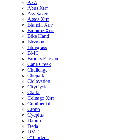
A2Z
Abus
Хит
Ass Savers
Assos
Хит
Bianchi
Хит
Biemme
Хит
Bike Hand
Birzman
Bluegrass
BMC
Brooks England
Cane Creek
Challenge
Chepark
Ciclovation
CityCycle
Clarks
Colnago
Хит
Continental
Crono
Cycplus
Dahon
Deda
DMT
e*Thirteen