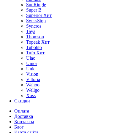
SunRingle
Super B
Superior
Хит
SwissStop
Syncros
Taya
Thomson
Topeak
Хит
Tubolito
Tufo
Хит
Ulac
Unior
Uniq
Vision
Vittoria
Wahoo
Wellgo
Xoss
Скидки
Оплата
Доставка
Контакты
Блог
Карта сайта