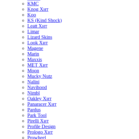
KMC
Knog
Хит
Koo
KS (Kind Shock)
Leatt
Хит
Limar
Lizard Skins
Look
Хит
Magene
Marin
Maxxis
MET
Хит
Moon
Mucky Nutz
Nalini
Navihood
Nimbl
Oakley
Хит
Panaracer
Хит
Pardus
Park Tool
Pirelli
Хит
Profile Design
Prologo
Хит
Prowheel