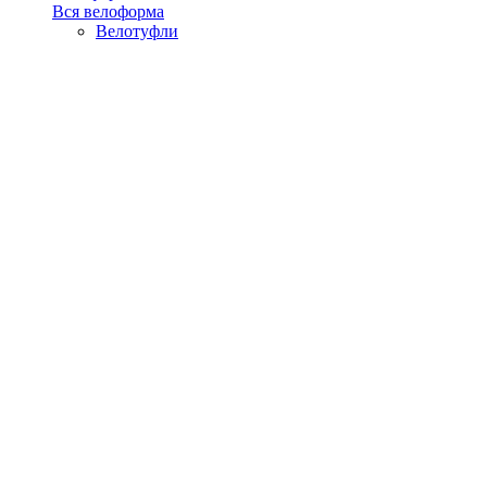
Вся велоформа
Велотуфли