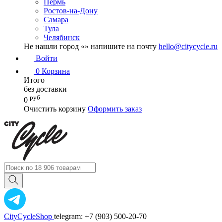
Пермь
Ростов-на-Дону
Самара
Тула
Челябинск
Не нашли город «
» напишите на почту
hello@citycycle.ru
Войти
0
Корзина
Итого
без доставки
руб
0
Очистить корзину
Оформить заказ
CityCycleShop
telegram: +7 (903) 500-20-70