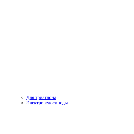
Для триатлона
Электровелосипеды