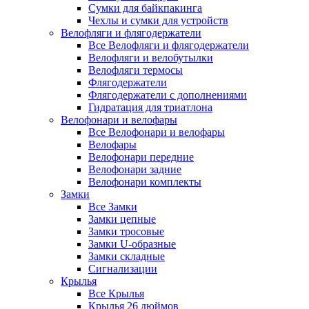
Сумки для байкпакинга
Чехлы и сумки для устройств
Велофляги и флягодержатели
Все Велофляги и флягодержатели
Велофляги и велобутылки
Велофляги термосы
Флягодержатели
Флягодержатели с дополнениями
Гидратация для триатлона
Велофонари и велофары
Все Велофонари и велофары
Велофары
Велофонари передние
Велофонари задние
Велофонари комплекты
Замки
Все Замки
Замки цепные
Замки тросовые
Замки U-образные
Замки складные
Сигнализации
Крылья
Все Крылья
Крылья 26 дюймов