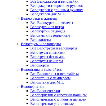
Все Велоджерси и веломайки
Велоджерси с коротким рукавом
Велоджерси с длинным рукавом
Велоджерси для МТБ
Велокуртки и жилеты
Все Велокуртки и жилеты
Велокуртки от ветра
Велокуртки от дождя
Велокуртки утепленные
Веложилеты
Велотрусы и велошорты
Все Велотрусы и велошорты
Велотрусы с лямками
Велотрусы без лямок
Велотрусы лайнеры
Велошорты
Велоштаны и велотайтсы
Все Велоштаны и велотайтсы
Велоштаны с памперсом
Велоштаны для МТБ
Велоперчатки
Все Велоперчатки
Велоперчатки с коротким пальцем
Велоперчатки с длинным пальцем
Велоперчатки утепленные