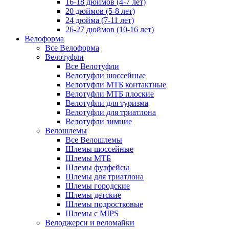
16-18 дюймов (4-7 лет)
20 дюймов (5-8 лет)
24 дюйма (7-11 лет)
26-27 дюймов (10-16 лет)
Велоформа
Все Велоформа
Велотуфли
Все Велотуфли
Велотуфли шоссейные
Велотуфли МТБ контактные
Велотуфли МТБ плоские
Велотуфли для туризма
Велотуфли для триатлона
Велотуфли зимние
Велошлемы
Все Велошлемы
Шлемы шоссейные
Шлемы МТБ
Шлемы фулфейсы
Шлемы для триатлона
Шлемы городские
Шлемы детские
Шлемы подростковые
Шлемы с MIPS
Велоджерси и веломайки