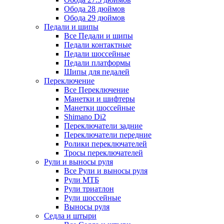
Обода 28 дюймов
Обода 29 дюймов
Педали и шипы
Все Педали и шипы
Педали контактные
Педали шоссейные
Педали платформы
Шипы для педалей
Переключение
Все Переключение
Манетки и шифтеры
Манетки шоссейные
Shimano Di2
Переключатели задние
Переключатели передние
Ролики переключателей
Тросы переключателей
Рули и выносы руля
Все Рули и выносы руля
Рули МТБ
Рули триатлон
Рули шоссейные
Выносы руля
Седла и штыри