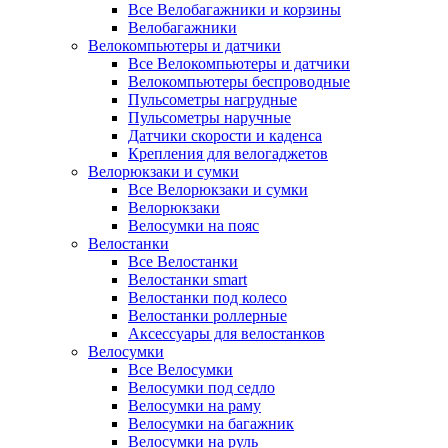
Все Велобагажники и корзины
Велобагажники
Велокомпьютеры и датчики
Все Велокомпьютеры и датчики
Велокомпьютеры беспроводные
Пульсометры нагрудные
Пульсометры наручные
Датчики скорости и каденса
Крепления для велогаджетов
Велорюкзаки и сумки
Все Велорюкзаки и сумки
Велорюкзаки
Велосумки на пояс
Велостанки
Все Велостанки
Велостанки smart
Велостанки под колесо
Велостанки роллерные
Аксессуары для велостанков
Велосумки
Все Велосумки
Велосумки под седло
Велосумки на раму
Велосумки на багажник
Велосумки на руль