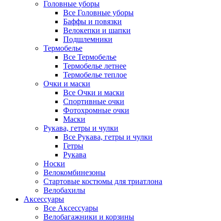
Головные уборы
Все Головные уборы
Баффы и повязки
Велокепки и шапки
Подшлемники
Термобелье
Все Термобелье
Термобелье летнее
Термобелье теплое
Очки и маски
Все Очки и маски
Спортивные очки
Фотохромные очки
Маски
Рукава, гетры и чулки
Все Рукава, гетры и чулки
Гетры
Рукава
Носки
Велокомбинезоны
Стартовые костюмы для триатлона
Велобахилы
Аксессуары
Все Аксессуары
Велобагажники и корзины