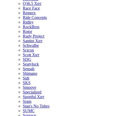
Q36.5
Хит
Race Face
Remerx
Ride Concepts
Ridley
RockBros
Rotor
Rudy Project
Santini
Хит
Schwalbe
Scicon
Scott
Хит
SDG
Seatylock
Sensah
Shimano
Sidi
SKS
Smoove
Specialized
Sportful
Хит
Sram
Stan's No Tubes
SUMC
Sunrace