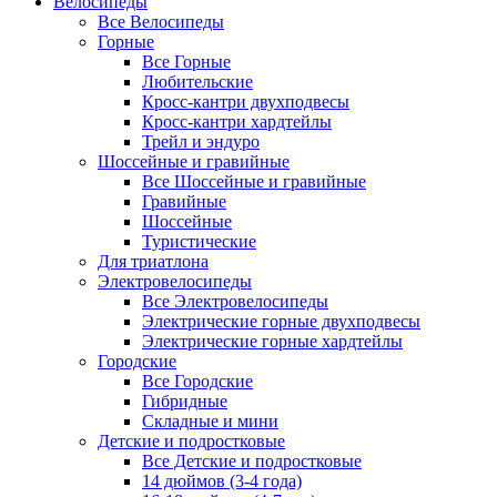
Велосипеды
Все Велосипеды
Горные
Все Горные
Любительские
Кросс-кантри двухподвесы
Кросс-кантри хардтейлы
Трейл и эндуро
Шоссейные и гравийные
Все Шоссейные и гравийные
Гравийные
Шоссейные
Туристические
Для триатлона
Электровелосипеды
Все Электровелосипеды
Электрические горные двухподвесы
Электрические горные хардтейлы
Городские
Все Городские
Гибридные
Складные и мини
Детские и подростковые
Все Детские и подростковые
14 дюймов (3-4 года)