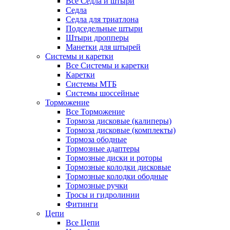
Все Седла и штыри
Седла
Седла для триатлона
Подседельные штыри
Штыри дропперы
Манетки для штырей
Системы и каретки
Все Системы и каретки
Каретки
Системы МТБ
Системы шоссейные
Торможение
Все Торможение
Тормоза дисковые (калиперы)
Тормоза дисковые (комплекты)
Тормоза ободные
Тормозные адаптеры
Тормозные диски и роторы
Тормозные колодки дисковые
Тормозные колодки ободные
Тормозные ручки
Тросы и гидролинии
Фитинги
Цепи
Все Цепи