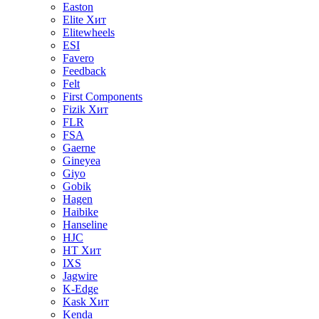
Easton
Elite
Хит
Elitewheels
ESI
Favero
Feedback
Felt
First Components
Fizik
Хит
FLR
FSA
Gaerne
Gineyea
Giyo
Gobik
Hagen
Haibike
Hanseline
HJC
HT
Хит
IXS
Jagwire
K-Edge
Kask
Хит
Kenda