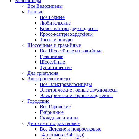
Велосипеды
Все Велосипеды
Горные
Все Горные
Любительские
Кросс-кантри двухподвесы
Кросс-кантри хардтейлы
Трейл и эндуро
Шоссейные и гравийные
Все Шоссейные и гравийные
Гравийные
Шоссейные
Туристические
Для триатлона
Электровелосипеды
Все Электровелосипеды
Электрические горные двухподвесы
Электрические горные хардтейлы
Городские
Все Городские
Гибридные
Складные и мини
Детские и подростковые
Все Детские и подростковые
14 дюймов (3-4 года)