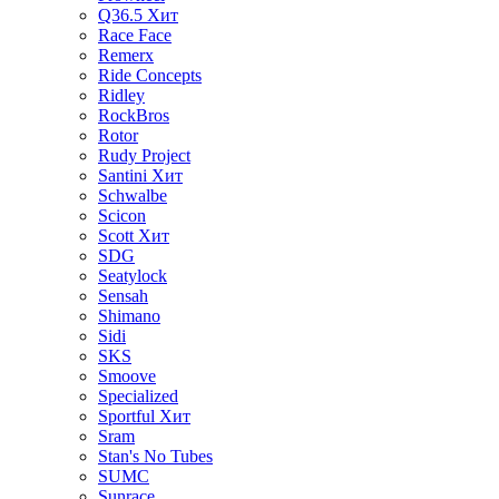
Q36.5
Хит
Race Face
Remerx
Ride Concepts
Ridley
RockBros
Rotor
Rudy Project
Santini
Хит
Schwalbe
Scicon
Scott
Хит
SDG
Seatylock
Sensah
Shimano
Sidi
SKS
Smoove
Specialized
Sportful
Хит
Sram
Stan's No Tubes
SUMC
Sunrace