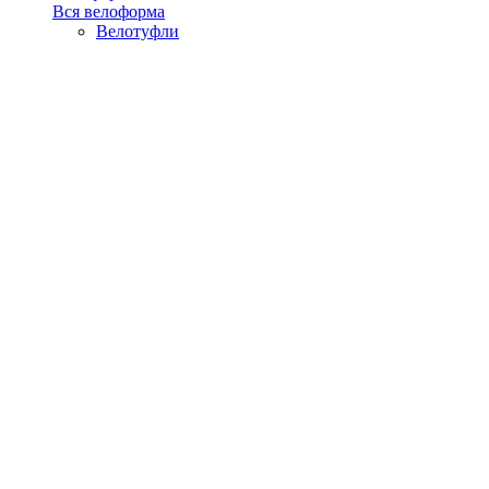
Вся велоформа
Велотуфли