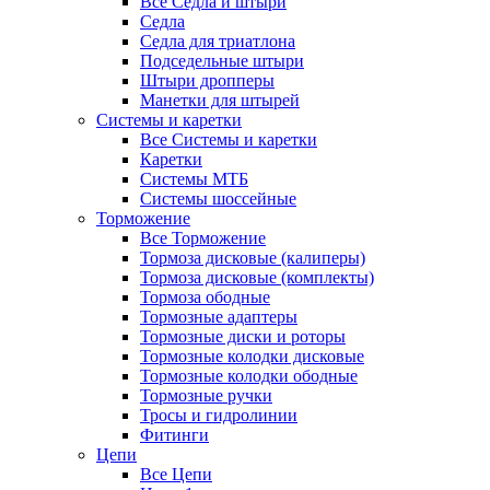
Все Седла и штыри
Седла
Седла для триатлона
Подседельные штыри
Штыри дропперы
Манетки для штырей
Системы и каретки
Все Системы и каретки
Каретки
Системы МТБ
Системы шоссейные
Торможение
Все Торможение
Тормоза дисковые (калиперы)
Тормоза дисковые (комплекты)
Тормоза ободные
Тормозные адаптеры
Тормозные диски и роторы
Тормозные колодки дисковые
Тормозные колодки ободные
Тормозные ручки
Тросы и гидролинии
Фитинги
Цепи
Все Цепи