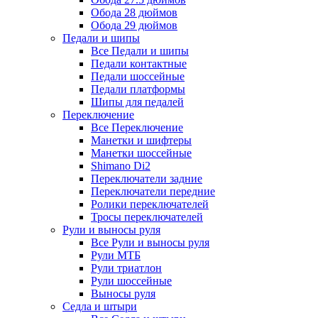
Обода 28 дюймов
Обода 29 дюймов
Педали и шипы
Все Педали и шипы
Педали контактные
Педали шоссейные
Педали платформы
Шипы для педалей
Переключение
Все Переключение
Манетки и шифтеры
Манетки шоссейные
Shimano Di2
Переключатели задние
Переключатели передние
Ролики переключателей
Тросы переключателей
Рули и выносы руля
Все Рули и выносы руля
Рули МТБ
Рули триатлон
Рули шоссейные
Выносы руля
Седла и штыри