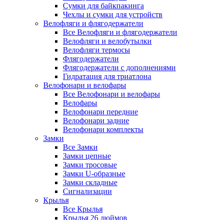
Сумки для байкпакинга
Чехлы и сумки для устройств
Велофляги и флягодержатели
Все Велофляги и флягодержатели
Велофляги и велобутылки
Велофляги термосы
Флягодержатели
Флягодержатели с дополнениями
Гидратация для триатлона
Велофонари и велофары
Все Велофонари и велофары
Велофары
Велофонари передние
Велофонари задние
Велофонари комплекты
Замки
Все Замки
Замки цепные
Замки тросовые
Замки U-образные
Замки складные
Сигнализации
Крылья
Все Крылья
Крылья 26 дюймов