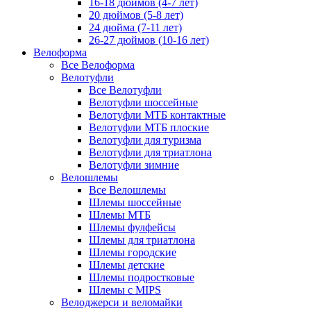
16-18 дюймов (4-7 лет)
20 дюймов (5-8 лет)
24 дюйма (7-11 лет)
26-27 дюймов (10-16 лет)
Велоформа
Все Велоформа
Велотуфли
Все Велотуфли
Велотуфли шоссейные
Велотуфли МТБ контактные
Велотуфли МТБ плоские
Велотуфли для туризма
Велотуфли для триатлона
Велотуфли зимние
Велошлемы
Все Велошлемы
Шлемы шоссейные
Шлемы МТБ
Шлемы фулфейсы
Шлемы для триатлона
Шлемы городские
Шлемы детские
Шлемы подростковые
Шлемы с MIPS
Велоджерси и веломайки