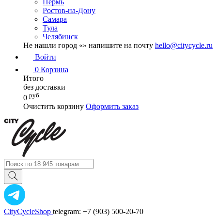
Пермь
Ростов-на-Дону
Самара
Тула
Челябинск
Не нашли город «
» напишите на почту
hello@citycycle.ru
Войти
0
Корзина
Итого
без доставки
руб
0
Очистить корзину
Оформить заказ
CityCycleShop
telegram: +7 (903) 500-20-70