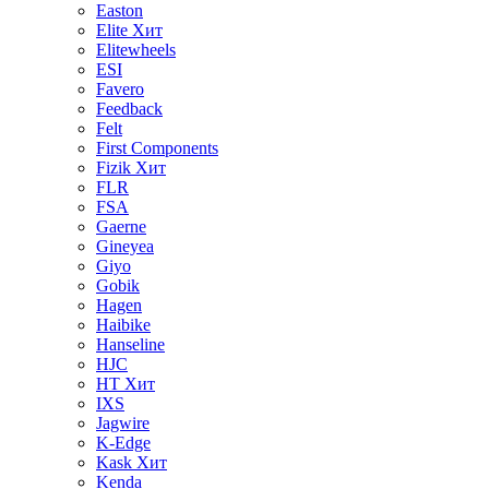
Easton
Elite
Хит
Elitewheels
ESI
Favero
Feedback
Felt
First Components
Fizik
Хит
FLR
FSA
Gaerne
Gineyea
Giyo
Gobik
Hagen
Haibike
Hanseline
HJC
HT
Хит
IXS
Jagwire
K-Edge
Kask
Хит
Kenda