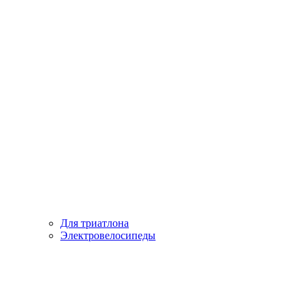
Для триатлона
Электровелосипеды