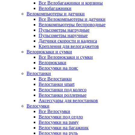
Все Велобагажники и корзины
Велобагажники
Велокомпьютеры и датчики
Все Велокомпьютеры и датчики
Велокомпьютеры беспроводные
Пульсометры нагрудные
Пульсометры наручные
Датчики скорости и каденса
Крепления для велогаджетов
Велорюкзаки и сумки
Все Велорюкзаки и сумки
Велорюкзаки
Велосумки на пояс
Велостанки
Все Велостанки
Велостанки smart
Велостанки под колесо
Велостанки роллерные
Аксессуары для велостанков
Велосумки
Все Велосумки
Велосумки под седло
Велосумки на раму
Велосумки на багажник
Велосумки на руль