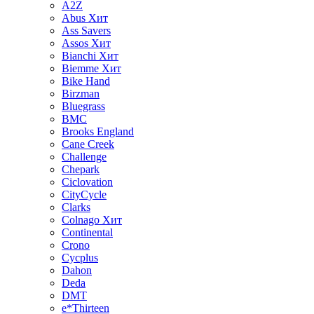
A2Z
Abus
Хит
Ass Savers
Assos
Хит
Bianchi
Хит
Biemme
Хит
Bike Hand
Birzman
Bluegrass
BMC
Brooks England
Cane Creek
Challenge
Chepark
Ciclovation
CityCycle
Clarks
Colnago
Хит
Continental
Crono
Cycplus
Dahon
Deda
DMT
e*Thirteen