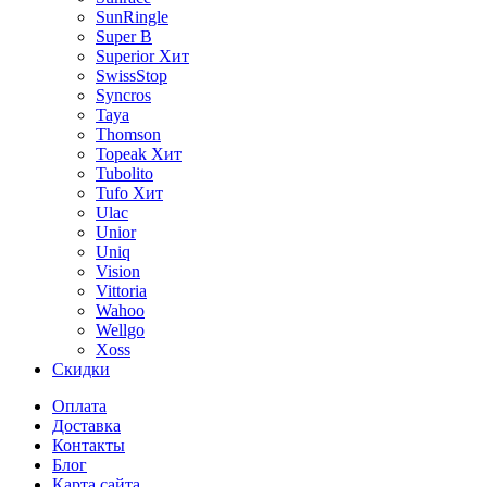
SunRingle
Super B
Superior
Хит
SwissStop
Syncros
Taya
Thomson
Topeak
Хит
Tubolito
Tufo
Хит
Ulac
Unior
Uniq
Vision
Vittoria
Wahoo
Wellgo
Xoss
Скидки
Оплата
Доставка
Контакты
Блог
Карта сайта