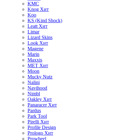
KMC
Knog
Хит
Koo
KS (Kind Shock)
Leatt
Хит
Limar
Lizard Skins
Look
Хит
Magene
Marin
Maxxis
MET
Хит
Moon
Mucky Nutz
Nalini
Navihood
Nimbl
Oakley
Хит
Panaracer
Хит
Pardus
Park Tool
Pirelli
Хит
Profile Design
Prologo
Хит
Prowheel