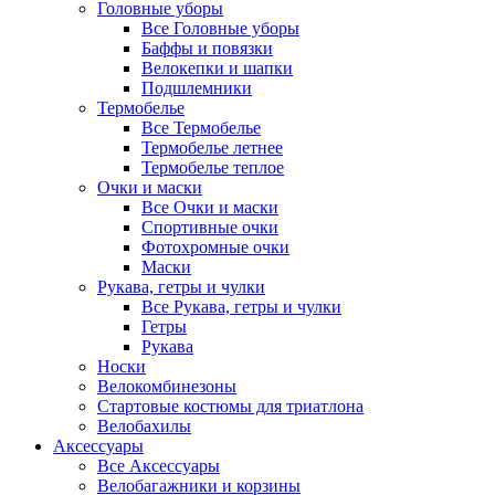
Головные уборы
Все Головные уборы
Баффы и повязки
Велокепки и шапки
Подшлемники
Термобелье
Все Термобелье
Термобелье летнее
Термобелье теплое
Очки и маски
Все Очки и маски
Спортивные очки
Фотохромные очки
Маски
Рукава, гетры и чулки
Все Рукава, гетры и чулки
Гетры
Рукава
Носки
Велокомбинезоны
Стартовые костюмы для триатлона
Велобахилы
Аксессуары
Все Аксессуары
Велобагажники и корзины