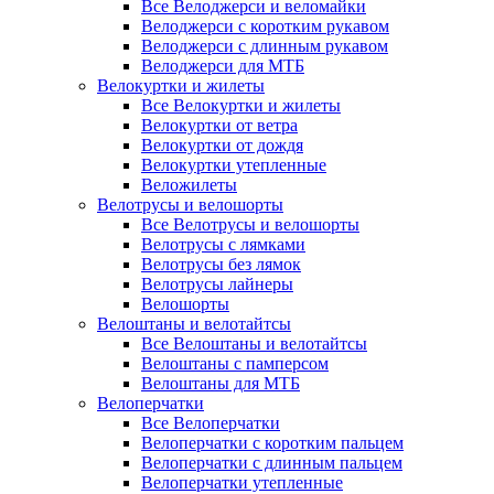
Все Велоджерси и веломайки
Велоджерси с коротким рукавом
Велоджерси с длинным рукавом
Велоджерси для МТБ
Велокуртки и жилеты
Все Велокуртки и жилеты
Велокуртки от ветра
Велокуртки от дождя
Велокуртки утепленные
Веложилеты
Велотрусы и велошорты
Все Велотрусы и велошорты
Велотрусы с лямками
Велотрусы без лямок
Велотрусы лайнеры
Велошорты
Велоштаны и велотайтсы
Все Велоштаны и велотайтсы
Велоштаны с памперсом
Велоштаны для МТБ
Велоперчатки
Все Велоперчатки
Велоперчатки с коротким пальцем
Велоперчатки с длинным пальцем
Велоперчатки утепленные