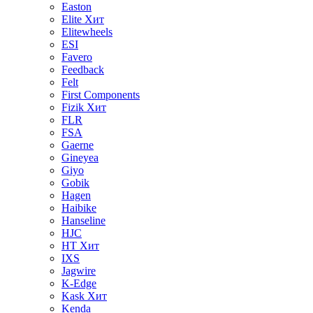
Easton
Elite
Хит
Elitewheels
ESI
Favero
Feedback
Felt
First Components
Fizik
Хит
FLR
FSA
Gaerne
Gineyea
Giyo
Gobik
Hagen
Haibike
Hanseline
HJC
HT
Хит
IXS
Jagwire
K-Edge
Kask
Хит
Kenda