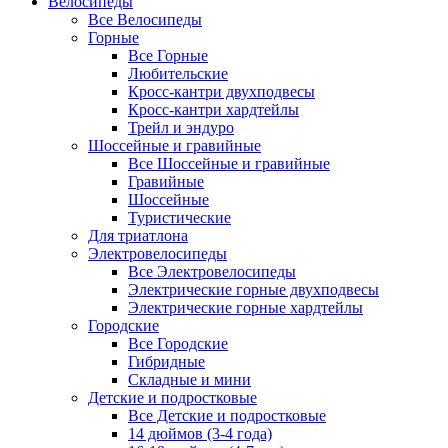
Велосипеды
Все Велосипеды
Горные
Все Горные
Любительские
Кросс-кантри двухподвесы
Кросс-кантри хардтейлы
Трейл и эндуро
Шоссейные и гравийные
Все Шоссейные и гравийные
Гравийные
Шоссейные
Туристические
Для триатлона
Электровелосипеды
Все Электровелосипеды
Электрические горные двухподвесы
Электрические горные хардтейлы
Городские
Все Городские
Гибридные
Складные и мини
Детские и подростковые
Все Детские и подростковые
14 дюймов (3-4 года)