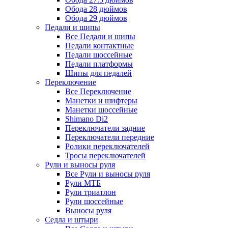
Обода 28 дюймов
Обода 29 дюймов
Педали и шипы
Все Педали и шипы
Педали контактные
Педали шоссейные
Педали платформы
Шипы для педалей
Переключение
Все Переключение
Манетки и шифтеры
Манетки шоссейные
Shimano Di2
Переключатели задние
Переключатели передние
Ролики переключателей
Тросы переключателей
Рули и выносы руля
Все Рули и выносы руля
Рули МТБ
Рули триатлон
Рули шоссейные
Выносы руля
Седла и штыри