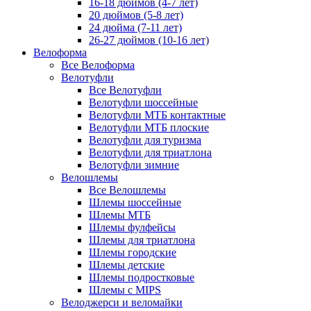
16-18 дюймов (4-7 лет)
20 дюймов (5-8 лет)
24 дюйма (7-11 лет)
26-27 дюймов (10-16 лет)
Велоформа
Все Велоформа
Велотуфли
Все Велотуфли
Велотуфли шоссейные
Велотуфли МТБ контактные
Велотуфли МТБ плоские
Велотуфли для туризма
Велотуфли для триатлона
Велотуфли зимние
Велошлемы
Все Велошлемы
Шлемы шоссейные
Шлемы МТБ
Шлемы фулфейсы
Шлемы для триатлона
Шлемы городские
Шлемы детские
Шлемы подростковые
Шлемы с MIPS
Велоджерси и веломайки