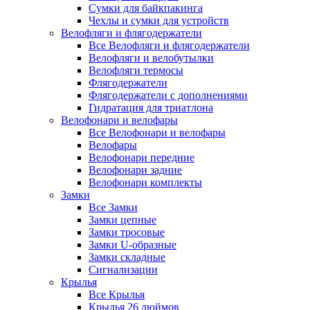
Сумки для байкпакинга
Чехлы и сумки для устройств
Велофляги и флягодержатели
Все Велофляги и флягодержатели
Велофляги и велобутылки
Велофляги термосы
Флягодержатели
Флягодержатели с дополнениями
Гидратация для триатлона
Велофонари и велофары
Все Велофонари и велофары
Велофары
Велофонари передние
Велофонари задние
Велофонари комплекты
Замки
Все Замки
Замки цепные
Замки тросовые
Замки U-образные
Замки складные
Сигнализации
Крылья
Все Крылья
Крылья 26 дюймов