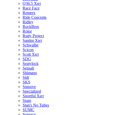
Q36.5
Хит
Race Face
Remerx
Ride Concepts
Ridley
RockBros
Rotor
Rudy Project
Santini
Хит
Schwalbe
Scicon
Scott
Хит
SDG
Seatylock
Sensah
Shimano
Sidi
SKS
Smoove
Specialized
Sportful
Хит
Sram
Stan's No Tubes
SUMC
Sunrace