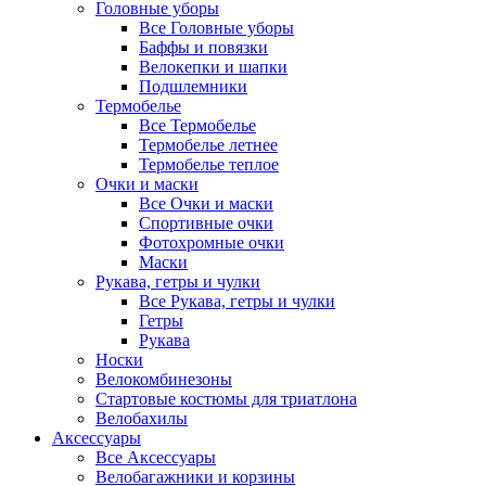
Головные уборы
Все Головные уборы
Баффы и повязки
Велокепки и шапки
Подшлемники
Термобелье
Все Термобелье
Термобелье летнее
Термобелье теплое
Очки и маски
Все Очки и маски
Спортивные очки
Фотохромные очки
Маски
Рукава, гетры и чулки
Все Рукава, гетры и чулки
Гетры
Рукава
Носки
Велокомбинезоны
Стартовые костюмы для триатлона
Велобахилы
Аксессуары
Все Аксессуары
Велобагажники и корзины