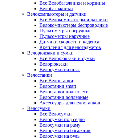
Все Велобагажники и корзины
Велобагажники
Велокомпьютеры и датчики
Все Велокомпьютеры и датчики
Велокомпьютеры беспроводные
Пульсометры нагрудные
Пульсометры наручные
Датчики скорости и каденса
Крепления для велогаджетов
Велорюкзаки и сумки
Все Велорюкзаки и сумки
Велорюкзаки
Велосумки на пояс
Велостанки
Все Велостанки
Велостанки smart
Велостанки под колесо
Велостанки роллерные
Аксессуары для велостанков
Велосумки
Все Велосумки
Велосумки под седло
Велосумки на раму
Велосумки на багажник
Велосумки на руль