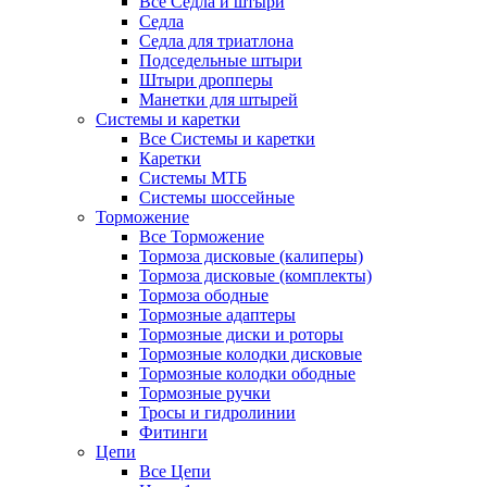
Все Седла и штыри
Седла
Седла для триатлона
Подседельные штыри
Штыри дропперы
Манетки для штырей
Системы и каретки
Все Системы и каретки
Каретки
Системы МТБ
Системы шоссейные
Торможение
Все Торможение
Тормоза дисковые (калиперы)
Тормоза дисковые (комплекты)
Тормоза ободные
Тормозные адаптеры
Тормозные диски и роторы
Тормозные колодки дисковые
Тормозные колодки ободные
Тормозные ручки
Тросы и гидролинии
Фитинги
Цепи
Все Цепи