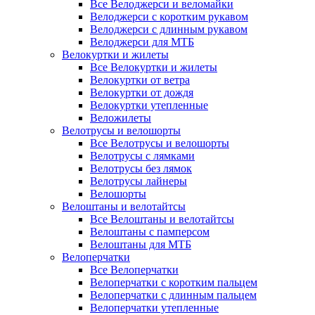
Все Велоджерси и веломайки
Велоджерси с коротким рукавом
Велоджерси с длинным рукавом
Велоджерси для МТБ
Велокуртки и жилеты
Все Велокуртки и жилеты
Велокуртки от ветра
Велокуртки от дождя
Велокуртки утепленные
Веложилеты
Велотрусы и велошорты
Все Велотрусы и велошорты
Велотрусы с лямками
Велотрусы без лямок
Велотрусы лайнеры
Велошорты
Велоштаны и велотайтсы
Все Велоштаны и велотайтсы
Велоштаны с памперсом
Велоштаны для МТБ
Велоперчатки
Все Велоперчатки
Велоперчатки с коротким пальцем
Велоперчатки с длинным пальцем
Велоперчатки утепленные