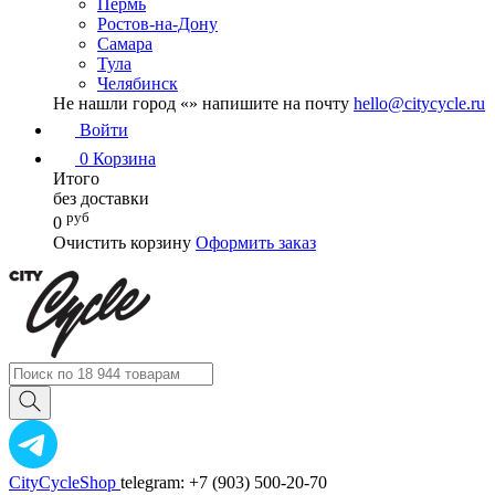
Пермь
Ростов-на-Дону
Самара
Тула
Челябинск
Не нашли город «
» напишите на почту
hello@citycycle.ru
Войти
0
Корзина
Итого
без доставки
руб
0
Очистить корзину
Оформить заказ
CityCycleShop
telegram: +7 (903) 500-20-70