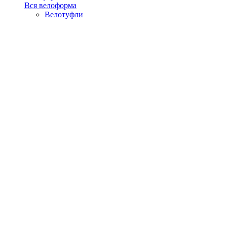
Вся велоформа
Велотуфли