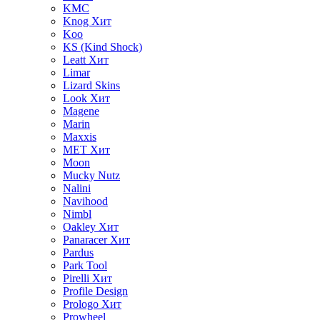
KMC
Knog
Хит
Koo
KS (Kind Shock)
Leatt
Хит
Limar
Lizard Skins
Look
Хит
Magene
Marin
Maxxis
MET
Хит
Moon
Mucky Nutz
Nalini
Navihood
Nimbl
Oakley
Хит
Panaracer
Хит
Pardus
Park Tool
Pirelli
Хит
Profile Design
Prologo
Хит
Prowheel