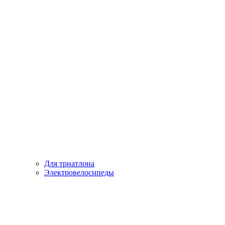
Для триатлона
Электровелосипеды