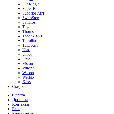
SunRingle
Super B
Superior
Хит
SwissStop
Syncros
Taya
Thomson
Topeak
Хит
Tubolito
Tufo
Хит
Ulac
Unior
Uniq
Vision
Vittoria
Wahoo
Wellgo
Xoss
Скидки
Оплата
Доставка
Контакты
Блог
Карта сайта