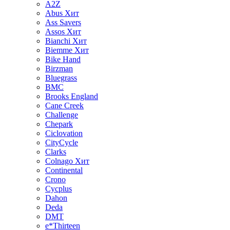
A2Z
Abus
Хит
Ass Savers
Assos
Хит
Bianchi
Хит
Biemme
Хит
Bike Hand
Birzman
Bluegrass
BMC
Brooks England
Cane Creek
Challenge
Chepark
Ciclovation
CityCycle
Clarks
Colnago
Хит
Continental
Crono
Cycplus
Dahon
Deda
DMT
e*Thirteen