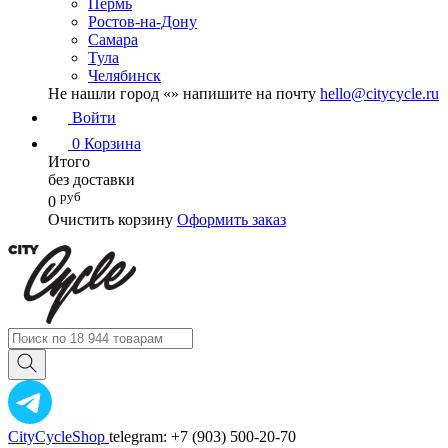
Пермь
Ростов-на-Дону
Самара
Тула
Челябинск
Не нашли город «
» напишите на почту
hello@citycycle.ru
Войти
0
Корзина
Итого
без доставки
руб
0
Очистить корзину
Оформить заказ
CityCycleShop
telegram: +7 (903) 500-20-70