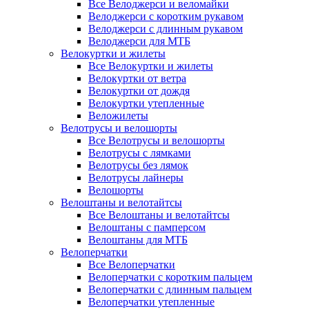
Все Велоджерси и веломайки
Велоджерси с коротким рукавом
Велоджерси с длинным рукавом
Велоджерси для МТБ
Велокуртки и жилеты
Все Велокуртки и жилеты
Велокуртки от ветра
Велокуртки от дождя
Велокуртки утепленные
Веложилеты
Велотрусы и велошорты
Все Велотрусы и велошорты
Велотрусы с лямками
Велотрусы без лямок
Велотрусы лайнеры
Велошорты
Велоштаны и велотайтсы
Все Велоштаны и велотайтсы
Велоштаны с памперсом
Велоштаны для МТБ
Велоперчатки
Все Велоперчатки
Велоперчатки с коротким пальцем
Велоперчатки с длинным пальцем
Велоперчатки утепленные