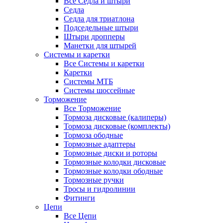
Все Седла и штыри
Седла
Седла для триатлона
Подседельные штыри
Штыри дропперы
Манетки для штырей
Системы и каретки
Все Системы и каретки
Каретки
Системы МТБ
Системы шоссейные
Торможение
Все Торможение
Тормоза дисковые (калиперы)
Тормоза дисковые (комплекты)
Тормоза ободные
Тормозные адаптеры
Тормозные диски и роторы
Тормозные колодки дисковые
Тормозные колодки ободные
Тормозные ручки
Тросы и гидролинии
Фитинги
Цепи
Все Цепи