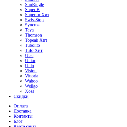
SunRingle
Super B
Superior
Хит
SwissStop
Syncros
Taya
Thomson
Topeak
Хит
Tubolito
Tufo
Хит
Ulac
Unior
Uniq
Vision
Vittoria
Wahoo
Wellgo
Xoss
Скидки
Оплата
Доставка
Контакты
Блог
Карта сайта