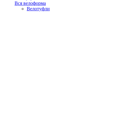
Вся велоформа
Велотуфли