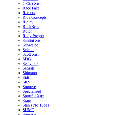
Q36.5
Хит
Race Face
Remerx
Ride Concepts
Ridley
RockBros
Rotor
Rudy Project
Santini
Хит
Schwalbe
Scicon
Scott
Хит
SDG
Seatylock
Sensah
Shimano
Sidi
SKS
Smoove
Specialized
Sportful
Хит
Sram
Stan's No Tubes
SUMC
Sunrace