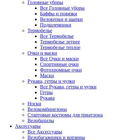
Головные уборы
Все Головные уборы
Баффы и повязки
Велокепки и шапки
Подшлемники
Термобелье
Все Термобелье
Термобелье летнее
Термобелье теплое
Очки и маски
Все Очки и маски
Спортивные очки
Фотохромные очки
Маски
Рукава, гетры и чулки
Все Рукава, гетры и чулки
Гетры
Рукава
Носки
Велокомбинезоны
Стартовые костюмы для триатлона
Велобахилы
Аксессуары
Все Аксессуары
Велобагажники и корзины