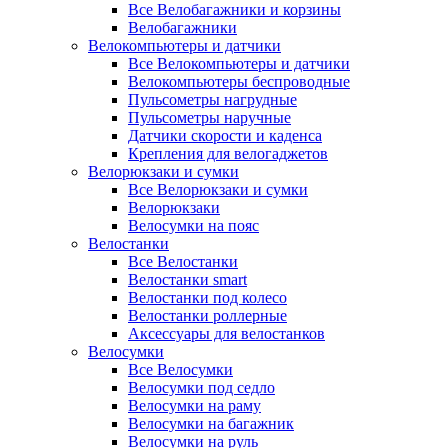
Все Велобагажники и корзины
Велобагажники
Велокомпьютеры и датчики
Все Велокомпьютеры и датчики
Велокомпьютеры беспроводные
Пульсометры нагрудные
Пульсометры наручные
Датчики скорости и каденса
Крепления для велогаджетов
Велорюкзаки и сумки
Все Велорюкзаки и сумки
Велорюкзаки
Велосумки на пояс
Велостанки
Все Велостанки
Велостанки smart
Велостанки под колесо
Велостанки роллерные
Аксессуары для велостанков
Велосумки
Все Велосумки
Велосумки под седло
Велосумки на раму
Велосумки на багажник
Велосумки на руль