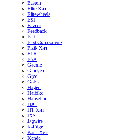
Easton
Elite
Хит
Elitewheels
ESI
Favero
Feedback
Felt
First Components
Fizik
Хит
FLR
FSA
Gaerne
Gineyea
Giyo
Gobik
Hagen
Haibike
Hanseline
HJC
HT
Хит
IXS
Jagwire
K-Edge
Kask
Хит
Kenda