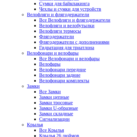
Сумки для байкпакинга
Чехлы и сумки для устройств
Велофляги и флягодержатели
Все Велофляги и флягодержатели
Велофляги и велобутылки
Велофляги термосы
Флягодержатели
Флягодержатели с дополнениями
Гидратация для триатлона
Велофонари и велофары
Все Велофонари и велофары
Велофары
Велофонари передние
Велофонари задние
Велофонари комплекты
Замки
Все Замки
Замки цепные
Замки тросовые
Замки U-образные
Замки складные
Сигнализации
Крылья
Все Крылья
Крылья 26 дюймов