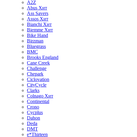
A2Z
Abus
Хит
Ass Savers
Assos
Хит
Bianchi
Хит
Biemme
Хит
Bike Hand
Birzman
Bluegrass
BMC
Brooks England
Cane Creek
Challenge
Chepark
Ciclovation
CityCycle
Clarks
Colnago
Хит
Continental
Crono
Cycplus
Dahon
Deda
DMT
e*Thirteen