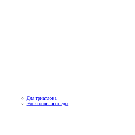
Для триатлона
Электровелосипеды