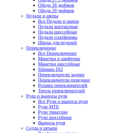
Обода 28 дюймов
Обода 29 дюймов
Педали и шипы
Все Педали и шипы
Педали контактные
Педали шоссейные
Педали платформы
Шипы для педалей
Переключение
Все Переключение
Манетки и шифтеры
Манетки шоссейные
Shimano Di2
Переключатели задние
Переключатели передние
Ролики переключателей
Тросы переключателей
Рули и выносы руля
Все Рули и выносы руля
Рули МТБ
Рули триатлон
Рули шоссейные
Выносы руля
Седла и штыри