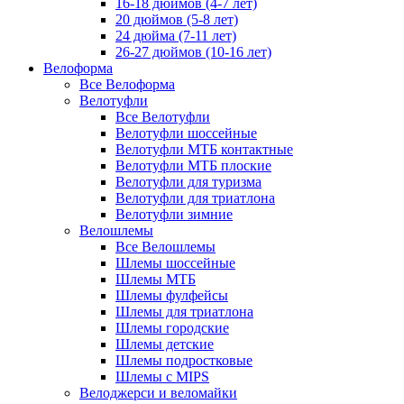
16-18 дюймов (4-7 лет)
20 дюймов (5-8 лет)
24 дюйма (7-11 лет)
26-27 дюймов (10-16 лет)
Велоформа
Все Велоформа
Велотуфли
Все Велотуфли
Велотуфли шоссейные
Велотуфли МТБ контактные
Велотуфли МТБ плоские
Велотуфли для туризма
Велотуфли для триатлона
Велотуфли зимние
Велошлемы
Все Велошлемы
Шлемы шоссейные
Шлемы МТБ
Шлемы фулфейсы
Шлемы для триатлона
Шлемы городские
Шлемы детские
Шлемы подростковые
Шлемы с MIPS
Велоджерси и веломайки