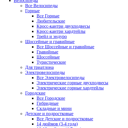
Велосипеды
Все Велосипеды
Горные
Все Горные
Любительские
Кросс-кантри двухподвесы
Кросс-кантри хардтейлы
Трейл и эндуро
Шоссейные и гравийные
Все Шоссейные и гравийные
Гравийные
Шоссейные
Туристические
Для триатлона
Электровелосипеды
Все Электровелосипеды
Электрические горные двухподвесы
Электрические горные хардтейлы
Городские
Все Городские
Гибридные
Складные и мини
Детские и подростковые
Все Детские и подростковые
14 дюймов (3-4 года)