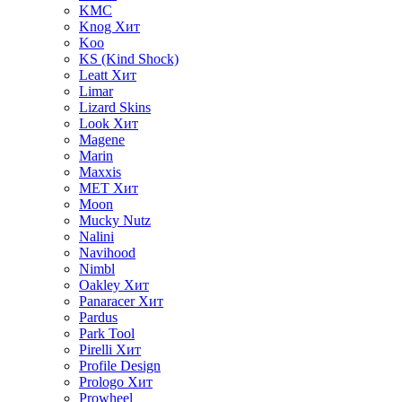
KMC
Knog
Хит
Koo
KS (Kind Shock)
Leatt
Хит
Limar
Lizard Skins
Look
Хит
Magene
Marin
Maxxis
MET
Хит
Moon
Mucky Nutz
Nalini
Navihood
Nimbl
Oakley
Хит
Panaracer
Хит
Pardus
Park Tool
Pirelli
Хит
Profile Design
Prologo
Хит
Prowheel