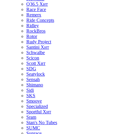
Q36.5
Хит
Race Face
Remerx
Ride Concepts
Ridley
RockBros
Rotor
Rudy Project
Santini
Хит
Schwalbe
Scicon
Scott
Хит
SDG
Seatylock
Sensah
Shimano
Sidi
SKS
Smoove
Specialized
Sportful
Хит
Sram
Stan's No Tubes
SUMC
Sunrace