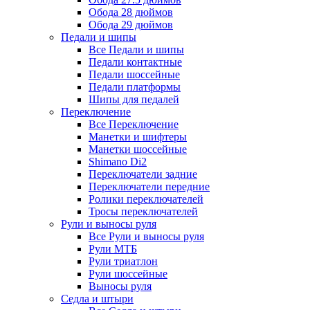
Обода 28 дюймов
Обода 29 дюймов
Педали и шипы
Все Педали и шипы
Педали контактные
Педали шоссейные
Педали платформы
Шипы для педалей
Переключение
Все Переключение
Манетки и шифтеры
Манетки шоссейные
Shimano Di2
Переключатели задние
Переключатели передние
Ролики переключателей
Тросы переключателей
Рули и выносы руля
Все Рули и выносы руля
Рули МТБ
Рули триатлон
Рули шоссейные
Выносы руля
Седла и штыри