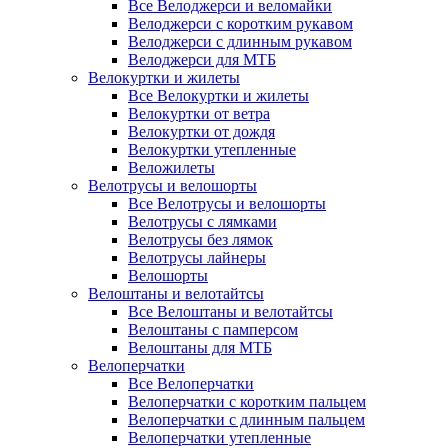
Все Велоджерси и веломайки
Велоджерси с коротким рукавом
Велоджерси с длинным рукавом
Велоджерси для МТБ
Велокуртки и жилеты
Все Велокуртки и жилеты
Велокуртки от ветра
Велокуртки от дождя
Велокуртки утепленные
Веложилеты
Велотрусы и велошорты
Все Велотрусы и велошорты
Велотрусы с лямками
Велотрусы без лямок
Велотрусы лайнеры
Велошорты
Велоштаны и велотайтсы
Все Велоштаны и велотайтсы
Велоштаны с памперсом
Велоштаны для МТБ
Велоперчатки
Все Велоперчатки
Велоперчатки с коротким пальцем
Велоперчатки с длинным пальцем
Велоперчатки утепленные