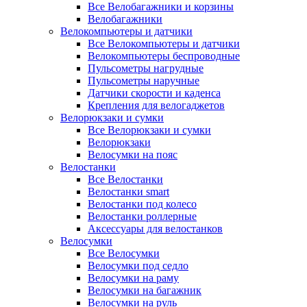
Все Велобагажники и корзины
Велобагажники
Велокомпьютеры и датчики
Все Велокомпьютеры и датчики
Велокомпьютеры беспроводные
Пульсометры нагрудные
Пульсометры наручные
Датчики скорости и каденса
Крепления для велогаджетов
Велорюкзаки и сумки
Все Велорюкзаки и сумки
Велорюкзаки
Велосумки на пояс
Велостанки
Все Велостанки
Велостанки smart
Велостанки под колесо
Велостанки роллерные
Аксессуары для велостанков
Велосумки
Все Велосумки
Велосумки под седло
Велосумки на раму
Велосумки на багажник
Велосумки на руль