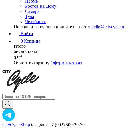
Пермь
Ростов-на-Дону
Самара
Тула
Челябинск
Не нашли город «
» напишите на почту
hello@citycycle.ru
Войти
0
Корзина
Итого
без доставки
руб
0
Очистить корзину
Оформить заказ
CityCycleShop
telegram: +7 (903) 500-20-70