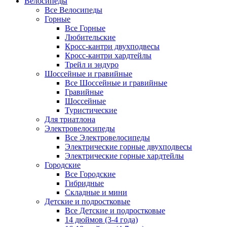
Велосипеды
Все Велосипеды
Горные
Все Горные
Любительские
Кросс-кантри двухподвесы
Кросс-кантри хардтейлы
Трейл и эндуро
Шоссейные и гравийные
Все Шоссейные и гравийные
Гравийные
Шоссейные
Туристические
Для триатлона
Электровелосипеды
Все Электровелосипеды
Электрические горные двухподвесы
Электрические горные хардтейлы
Городские
Все Городские
Гибридные
Складные и мини
Детские и подростковые
Все Детские и подростковые
14 дюймов (3-4 года)