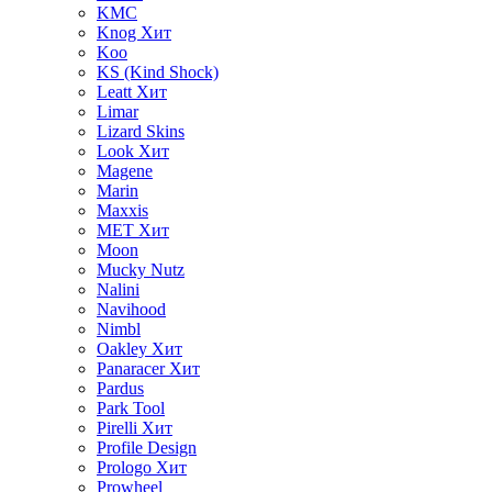
KMC
Knog
Хит
Koo
KS (Kind Shock)
Leatt
Хит
Limar
Lizard Skins
Look
Хит
Magene
Marin
Maxxis
MET
Хит
Moon
Mucky Nutz
Nalini
Navihood
Nimbl
Oakley
Хит
Panaracer
Хит
Pardus
Park Tool
Pirelli
Хит
Profile Design
Prologo
Хит
Prowheel