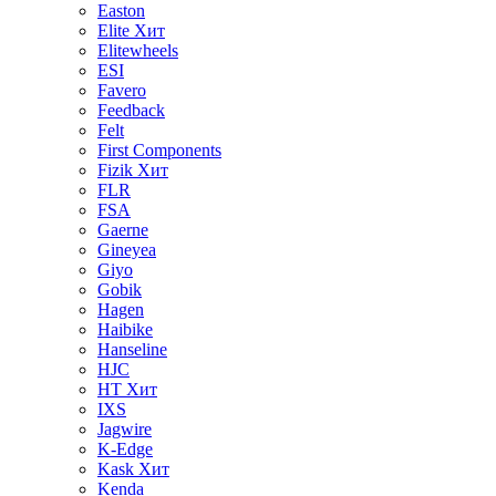
Easton
Elite
Хит
Elitewheels
ESI
Favero
Feedback
Felt
First Components
Fizik
Хит
FLR
FSA
Gaerne
Gineyea
Giyo
Gobik
Hagen
Haibike
Hanseline
HJC
HT
Хит
IXS
Jagwire
K-Edge
Kask
Хит
Kenda