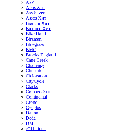
A2Z
Abus
Хит
Ass Savers
Assos
Хит
Bianchi
Хит
Biemme
Хит
Bike Hand
Birzman
Bluegrass
BMC
Brooks England
Cane Creek
Challenge
Chepark
Ciclovation
CityCycle
Clarks
Colnago
Хит
Continental
Crono
Cycplus
Dahon
Deda
DMT
e*Thirteen