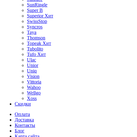
SunRingle
Super B
Superior
Хит
SwissStop
Syncros
Taya
Thomson
Topeak
Хит
Tubolito
Tufo
Хит
Ulac
Unior
Uniq
Vision
Vittoria
Wahoo
Wellgo
Xoss
Скидки
Оплата
Доставка
Контакты
Блог
Карта сайта