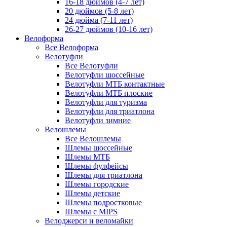
16-18 дюймов (4-7 лет)
20 дюймов (5-8 лет)
24 дюйма (7-11 лет)
26-27 дюймов (10-16 лет)
Велоформа
Все Велоформа
Велотуфли
Все Велотуфли
Велотуфли шоссейные
Велотуфли МТБ контактные
Велотуфли МТБ плоские
Велотуфли для туризма
Велотуфли для триатлона
Велотуфли зимние
Велошлемы
Все Велошлемы
Шлемы шоссейные
Шлемы МТБ
Шлемы фулфейсы
Шлемы для триатлона
Шлемы городские
Шлемы детские
Шлемы подростковые
Шлемы с MIPS
Велоджерси и веломайки