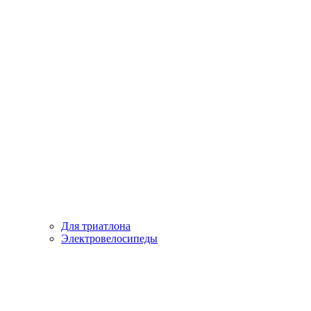
Для триатлона
Электровелосипеды