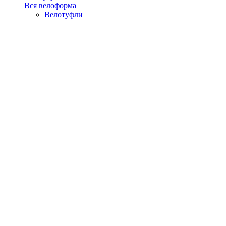
Вся велоформа
Велотуфли