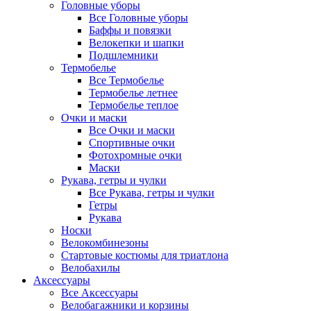
Головные уборы
Все Головные уборы
Баффы и повязки
Велокепки и шапки
Подшлемники
Термобелье
Все Термобелье
Термобелье летнее
Термобелье теплое
Очки и маски
Все Очки и маски
Спортивные очки
Фотохромные очки
Маски
Рукава, гетры и чулки
Все Рукава, гетры и чулки
Гетры
Рукава
Носки
Велокомбинезоны
Стартовые костюмы для триатлона
Велобахилы
Аксессуары
Все Аксессуары
Велобагажники и корзины