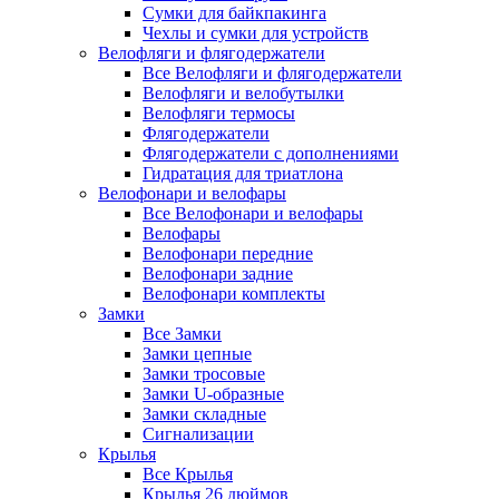
Сумки для байкпакинга
Чехлы и сумки для устройств
Велофляги и флягодержатели
Все Велофляги и флягодержатели
Велофляги и велобутылки
Велофляги термосы
Флягодержатели
Флягодержатели с дополнениями
Гидратация для триатлона
Велофонари и велофары
Все Велофонари и велофары
Велофары
Велофонари передние
Велофонари задние
Велофонари комплекты
Замки
Все Замки
Замки цепные
Замки тросовые
Замки U-образные
Замки складные
Сигнализации
Крылья
Все Крылья
Крылья 26 дюймов