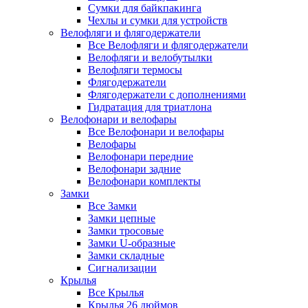
Сумки для байкпакинга
Чехлы и сумки для устройств
Велофляги и флягодержатели
Все Велофляги и флягодержатели
Велофляги и велобутылки
Велофляги термосы
Флягодержатели
Флягодержатели с дополнениями
Гидратация для триатлона
Велофонари и велофары
Все Велофонари и велофары
Велофары
Велофонари передние
Велофонари задние
Велофонари комплекты
Замки
Все Замки
Замки цепные
Замки тросовые
Замки U-образные
Замки складные
Сигнализации
Крылья
Все Крылья
Крылья 26 дюймов