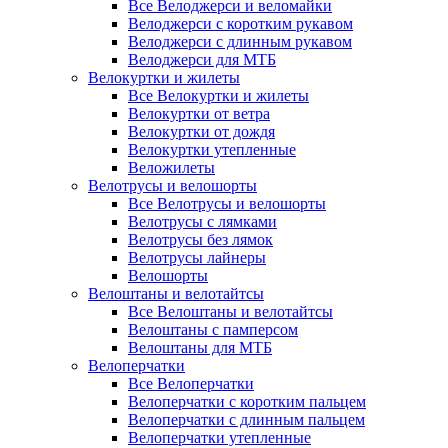
Все Велоджерси и веломайки
Велоджерси с коротким рукавом
Велоджерси с длинным рукавом
Велоджерси для МТБ
Велокуртки и жилеты
Все Велокуртки и жилеты
Велокуртки от ветра
Велокуртки от дождя
Велокуртки утепленные
Веложилеты
Велотрусы и велошорты
Все Велотрусы и велошорты
Велотрусы с лямками
Велотрусы без лямок
Велотрусы лайнеры
Велошорты
Велоштаны и велотайтсы
Все Велоштаны и велотайтсы
Велоштаны с памперсом
Велоштаны для МТБ
Велоперчатки
Все Велоперчатки
Велоперчатки с коротким пальцем
Велоперчатки с длинным пальцем
Велоперчатки утепленные