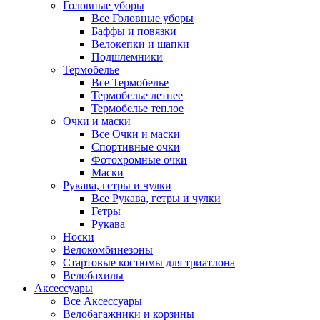
Головные уборы
Все Головные уборы
Баффы и повязки
Велокепки и шапки
Подшлемники
Термобелье
Все Термобелье
Термобелье летнее
Термобелье теплое
Очки и маски
Все Очки и маски
Спортивные очки
Фотохромные очки
Маски
Рукава, гетры и чулки
Все Рукава, гетры и чулки
Гетры
Рукава
Носки
Велокомбинезоны
Стартовые костюмы для триатлона
Велобахилы
Аксессуары
Все Аксессуары
Велобагажники и корзины