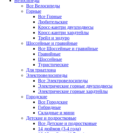
Велосипеды
Все Велосипеды
Горные
Все Горные
Любительские
Кросс-кантри двухподвесы
Кросс-кантри хардтейлы
Трейл и эндуро
Шоссейные и гравийные
Все Шоссейные и гравийные
Гравийные
Шоссейные
Туристические
Для триатлона
Электровелосипеды
Все Электровелосипеды
Электрические горные двухподвесы
Электрические горные хардтейлы
Городские
Все Городские
Гибридные
Складные и мини
Детские и подростковые
Все Детские и подростковые
14 дюймов (3-4 года)