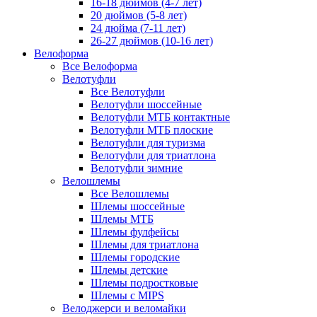
16-18 дюймов (4-7 лет)
20 дюймов (5-8 лет)
24 дюйма (7-11 лет)
26-27 дюймов (10-16 лет)
Велоформа
Все Велоформа
Велотуфли
Все Велотуфли
Велотуфли шоссейные
Велотуфли МТБ контактные
Велотуфли МТБ плоские
Велотуфли для туризма
Велотуфли для триатлона
Велотуфли зимние
Велошлемы
Все Велошлемы
Шлемы шоссейные
Шлемы МТБ
Шлемы фулфейсы
Шлемы для триатлона
Шлемы городские
Шлемы детские
Шлемы подростковые
Шлемы с MIPS
Велоджерси и веломайки