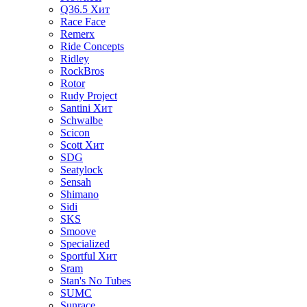
Q36.5
Хит
Race Face
Remerx
Ride Concepts
Ridley
RockBros
Rotor
Rudy Project
Santini
Хит
Schwalbe
Scicon
Scott
Хит
SDG
Seatylock
Sensah
Shimano
Sidi
SKS
Smoove
Specialized
Sportful
Хит
Sram
Stan's No Tubes
SUMC
Sunrace