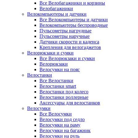
Все Велобагажники и корзины
Велобагажники
Велокомпьютеры и датчики
Все Велокомпьютеры и датчики
Велокомпьютеры беспроводные
Пульсометры нагрудные
Пульсометры наручные
Датчики скорости и каденса
Крепления для велогаджетов
Велорюкзаки и сумки
Все Велорюкзаки и сумки
Велорюкзаки
Велосумки на пояс
Велостанки
Все Велостанки
Велостанки smart
Велостанки под колесо
Велостанки роллерные
Аксессуары для велостанков
Велосумки
Все Велосумки
Велосумки под седло
Велосумки на раму
Велосумки на багажник
Велосумки на руль