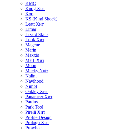
KMC
Knog
Хит
Koo
KS (Kind Shock)
Leatt
Хит
Limar
Lizard Skins
Look
Хит
Magene
Marin
Maxxis
MET
Хит
Moon
Mucky Nutz
Nalini
Navihood
Nimbl
Oakley
Хит
Panaracer
Хит
Pardus
Park Tool
Pirelli
Хит
Profile Design
Prologo
Хит
Prowheel