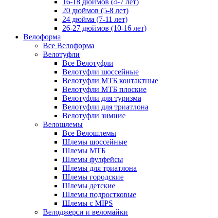
16-18 дюймов (4-7 лет)
20 дюймов (5-8 лет)
24 дюйма (7-11 лет)
26-27 дюймов (10-16 лет)
Велоформа
Все Велоформа
Велотуфли
Все Велотуфли
Велотуфли шоссейные
Велотуфли МТБ контактные
Велотуфли МТБ плоские
Велотуфли для туризма
Велотуфли для триатлона
Велотуфли зимние
Велошлемы
Все Велошлемы
Шлемы шоссейные
Шлемы МТБ
Шлемы фулфейсы
Шлемы для триатлона
Шлемы городские
Шлемы детские
Шлемы подростковые
Шлемы с MIPS
Велоджерси и веломайки