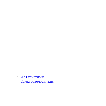
Для триатлона
Электровелосипеды