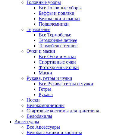
Головные уборы
Все Головные уборы
Баффы и повязки
Велокепки и шапки
Подшлемники
Термобелье
Все Термобелье
Термобелье летнее
Термобелье теплое
Очки и маски
Все Очки и маски
Спортивные очки
Фотохромные очки
Маски
Рукава, гетры и чулки
Все Рукава, гетры и чулки
Гетры
Рукава
Носки
Велокомбинезоны
Стартовые костюмы для триатлона
Велобахилы
Аксессуары
Все Аксессуары
Велобагажники и корзины