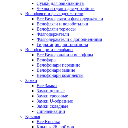
Сумки для байкпакинга
Чехлы и сумки для устройств
Велофляги и флягодержатели
Все Велофляги и флягодержатели
Велофляги и велобутылки
Велофляги термосы
Флягодержатели
Флягодержатели с дополнениями
Гидратация для триатлона
Велофонари и велофары
Все Велофонари и велофары
Велофары
Велофонари передние
Велофонари задние
Велофонари комплекты
Замки
Все Замки
Замки цепные
Замки тросовые
Замки U-образные
Замки складные
Сигнализации
Крылья
Все Крылья
Крылья 26 дюймов