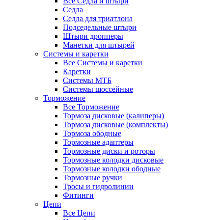
Все Седла и штыри
Седла
Седла для триатлона
Подседельные штыри
Штыри дропперы
Манетки для штырей
Системы и каретки
Все Системы и каретки
Каретки
Системы МТБ
Системы шоссейные
Торможение
Все Торможение
Тормоза дисковые (калиперы)
Тормоза дисковые (комплекты)
Тормоза ободные
Тормозные адаптеры
Тормозные диски и роторы
Тормозные колодки дисковые
Тормозные колодки ободные
Тормозные ручки
Тросы и гидролинии
Фитинги
Цепи
Все Цепи