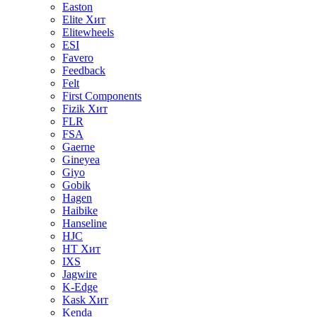
Easton
Elite
Хит
Elitewheels
ESI
Favero
Feedback
Felt
First Components
Fizik
Хит
FLR
FSA
Gaerne
Gineyea
Giyo
Gobik
Hagen
Haibike
Hanseline
HJC
HT
Хит
IXS
Jagwire
K-Edge
Kask
Хит
Kenda