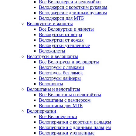
Все Велоджерси и веломайки
Велоджерси с коротким рукавом
Велоджерси с длинным рукавом
Велоджерси для МТБ
Велокуртки и жилеты
Все Велокуртки и жилеты
Велокуртки от ветра
Велокуртки от дождя
Велокуртки утепленные
Веложилеты
Велотрусы и велошорты
Все Велотрусы и велошорты
Велотрусы с лямками
Велотрусы без лямок
Велотрусы лайнеры
Велошорты
Велоштаны и велотайтсы
Все Велоштаны и велотайтсы
Велоштаны с памперсом
Велоштаны для МТБ
Велоперчатки
Все Велоперчатки
Велоперчатки с коротким пальцем
Велоперчатки с длинным пальцем
Велоперчатки утепленные