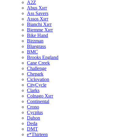
A2Z
Abus
Хит
Ass Savers
Assos
Хит
Bianchi
Хит
Biemme
Хит
Bike Hand
Birzman
Bluegrass
BMC
Brooks England
Cane Creek
Challenge
Chepark
Ciclovation
CityCycle
Clarks
Colnago
Хит
Continental
Crono
Cycplus
Dahon
Deda
DMT
e*Thirteen