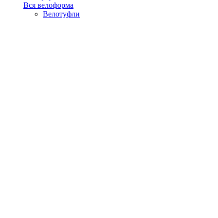
Вся велоформа
Велотуфли