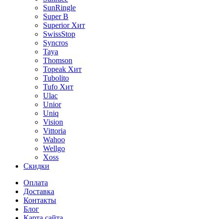
SunRingle
Super B
Superior
Хит
SwissStop
Syncros
Taya
Thomson
Topeak
Хит
Tubolito
Tufo
Хит
Ulac
Unior
Uniq
Vision
Vittoria
Wahoo
Wellgo
Xoss
Скидки
Оплата
Доставка
Контакты
Блог
Карта сайта