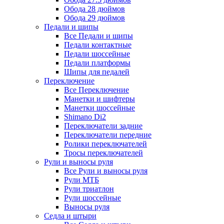
Обода 28 дюймов
Обода 29 дюймов
Педали и шипы
Все Педали и шипы
Педали контактные
Педали шоссейные
Педали платформы
Шипы для педалей
Переключение
Все Переключение
Манетки и шифтеры
Манетки шоссейные
Shimano Di2
Переключатели задние
Переключатели передние
Ролики переключателей
Тросы переключателей
Рули и выносы руля
Все Рули и выносы руля
Рули МТБ
Рули триатлон
Рули шоссейные
Выносы руля
Седла и штыри