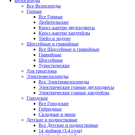
Велосипеды
Все Велосипеды
Горные
Все Горные
Любительские
Кросс-кантри двухподвесы
Кросс-кантри хардтейлы
Трейл и эндуро
Шоссейные и гравийные
Все Шоссейные и гравийные
Гравийные
Шоссейные
Туристические
Для триатлона
Электровелосипеды
Все Электровелосипеды
Электрические горные двухподвесы
Электрические горные хардтейлы
Городские
Все Городские
Гибридные
Складные и мини
Детские и подростковые
Все Детские и подростковые
14 дюймов (3-4 года)