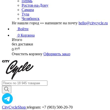
Пермь
Ростов-на-Дону
Самара
Тула
Челябинск
Не нашли город «
» напишите на почту
hello@citycycle.ru
Войти
0
Корзина
Итого
без доставки
руб
0
Очистить корзину
Оформить заказ
CityCycleShop
telegram: +7 (903) 500-20-70