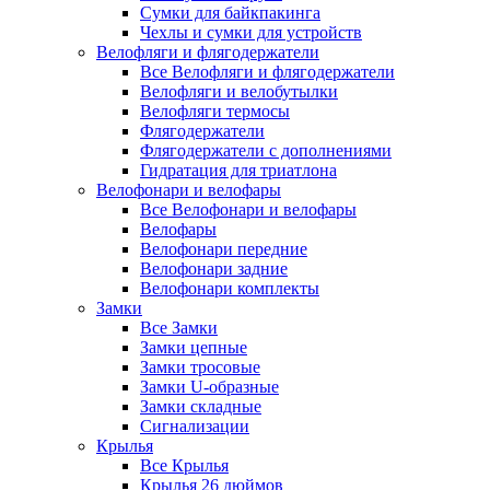
Сумки для байкпакинга
Чехлы и сумки для устройств
Велофляги и флягодержатели
Все Велофляги и флягодержатели
Велофляги и велобутылки
Велофляги термосы
Флягодержатели
Флягодержатели с дополнениями
Гидратация для триатлона
Велофонари и велофары
Все Велофонари и велофары
Велофары
Велофонари передние
Велофонари задние
Велофонари комплекты
Замки
Все Замки
Замки цепные
Замки тросовые
Замки U-образные
Замки складные
Сигнализации
Крылья
Все Крылья
Крылья 26 дюймов