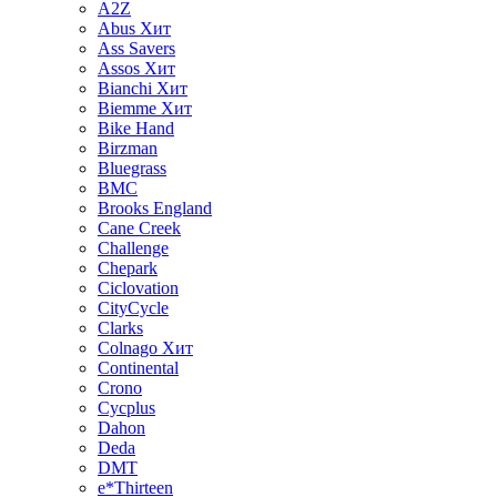
A2Z
Abus
Хит
Ass Savers
Assos
Хит
Bianchi
Хит
Biemme
Хит
Bike Hand
Birzman
Bluegrass
BMC
Brooks England
Cane Creek
Challenge
Chepark
Ciclovation
CityCycle
Clarks
Colnago
Хит
Continental
Crono
Cycplus
Dahon
Deda
DMT
e*Thirteen