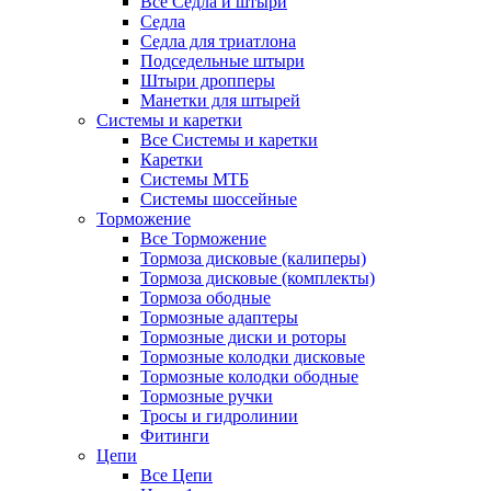
Все Седла и штыри
Седла
Седла для триатлона
Подседельные штыри
Штыри дропперы
Манетки для штырей
Системы и каретки
Все Системы и каретки
Каретки
Системы МТБ
Системы шоссейные
Торможение
Все Торможение
Тормоза дисковые (калиперы)
Тормоза дисковые (комплекты)
Тормоза ободные
Тормозные адаптеры
Тормозные диски и роторы
Тормозные колодки дисковые
Тормозные колодки ободные
Тормозные ручки
Тросы и гидролинии
Фитинги
Цепи
Все Цепи