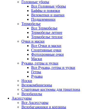
Головные уборы
Все Головные уборы
Баффы и повязки
Велокепки и шапки
Подшлемники
Термобелье
Все Термобелье
Термобелье летнее
Термобелье теплое
Очки и маски
Все Очки и маски
Спортивные очки
Фотохромные очки
Маски
Рукава, гетры и чулки
Все Рукава, гетры и чулки
Гетры
Рукава
Носки
Велокомбинезоны
Стартовые костюмы для триатлона
Велобахилы
Аксессуары
Все Аксессуары
Велобагажники и корзины