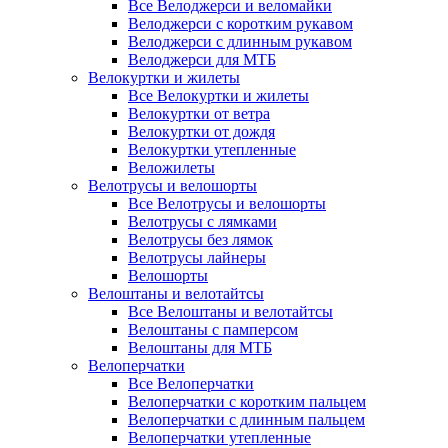
Все Велоджерси и веломайки
Велоджерси с коротким рукавом
Велоджерси с длинным рукавом
Велоджерси для МТБ
Велокуртки и жилеты
Все Велокуртки и жилеты
Велокуртки от ветра
Велокуртки от дождя
Велокуртки утепленные
Веложилеты
Велотрусы и велошорты
Все Велотрусы и велошорты
Велотрусы с лямками
Велотрусы без лямок
Велотрусы лайнеры
Велошорты
Велоштаны и велотайтсы
Все Велоштаны и велотайтсы
Велоштаны с памперсом
Велоштаны для МТБ
Велоперчатки
Все Велоперчатки
Велоперчатки с коротким пальцем
Велоперчатки с длинным пальцем
Велоперчатки утепленные