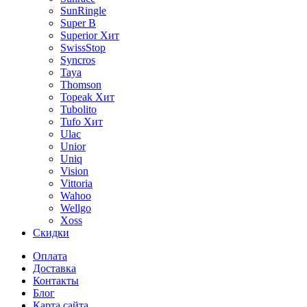
SunRingle
Super B
Superior
Хит
SwissStop
Syncros
Taya
Thomson
Topeak
Хит
Tubolito
Tufo
Хит
Ulac
Unior
Uniq
Vision
Vittoria
Wahoo
Wellgo
Xoss
Скидки
Оплата
Доставка
Контакты
Блог
Карта сайта