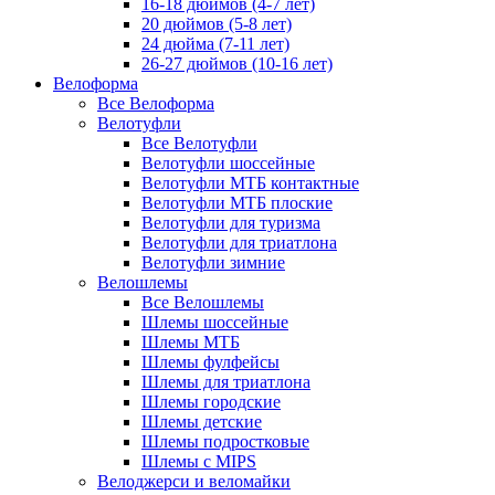
16-18 дюймов (4-7 лет)
20 дюймов (5-8 лет)
24 дюйма (7-11 лет)
26-27 дюймов (10-16 лет)
Велоформа
Все Велоформа
Велотуфли
Все Велотуфли
Велотуфли шоссейные
Велотуфли МТБ контактные
Велотуфли МТБ плоские
Велотуфли для туризма
Велотуфли для триатлона
Велотуфли зимние
Велошлемы
Все Велошлемы
Шлемы шоссейные
Шлемы МТБ
Шлемы фулфейсы
Шлемы для триатлона
Шлемы городские
Шлемы детские
Шлемы подростковые
Шлемы с MIPS
Велоджерси и веломайки