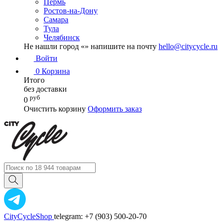
Пермь
Ростов-на-Дону
Самара
Тула
Челябинск
Не нашли город «
» напишите на почту
hello@citycycle.ru
Войти
0
Корзина
Итого
без доставки
руб
0
Очистить корзину
Оформить заказ
CityCycleShop
telegram: +7 (903) 500-20-70