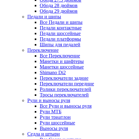
Обода 28 дюймов
Обода 29 дюймов
Педали и шипы
Все Педали и шипы
Педали контактные
Педали шоссейные
Педали платформы
Шипы для педалей
Переключение
Все Переключение
Манетки и шифтеры
Манетки шоссейные
Shimano Di2
Переключатели задние
Переключатели передние
Ролики переключателей
Тросы переключателей
Рули и выносы руля
Все Рули и выносы руля
Рули МТБ
Рули триатлон
Рули шоссейные
Выносы руля
Седла и штыри