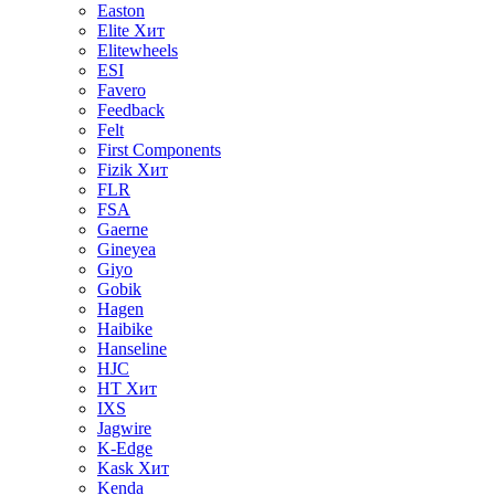
Easton
Elite
Хит
Elitewheels
ESI
Favero
Feedback
Felt
First Components
Fizik
Хит
FLR
FSA
Gaerne
Gineyea
Giyo
Gobik
Hagen
Haibike
Hanseline
HJC
HT
Хит
IXS
Jagwire
K-Edge
Kask
Хит
Kenda