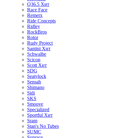
Q36.5
Хит
Race Face
Remerx
Ride Concepts
Ridley
RockBros
Rotor
Rudy Project
Santini
Хит
Schwalbe
Scicon
Scott
Хит
SDG
Seatylock
Sensah
Shimano
Sidi
SKS
Smoove
Specialized
Sportful
Хит
Sram
Stan's No Tubes
SUMC
Sunrace