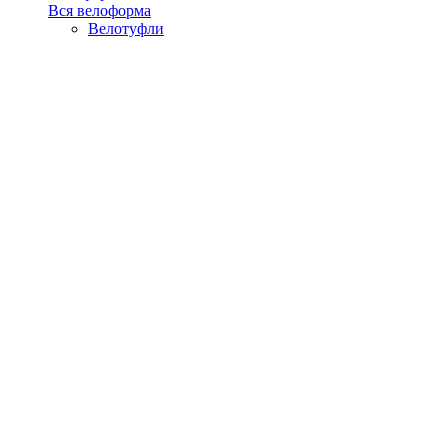
Вся велоформа
Велотуфли