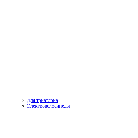
Для триатлона
Электровелосипеды