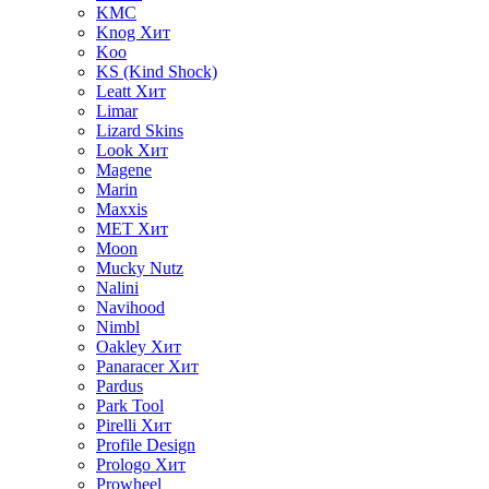
KMC
Knog
Хит
Koo
KS (Kind Shock)
Leatt
Хит
Limar
Lizard Skins
Look
Хит
Magene
Marin
Maxxis
MET
Хит
Moon
Mucky Nutz
Nalini
Navihood
Nimbl
Oakley
Хит
Panaracer
Хит
Pardus
Park Tool
Pirelli
Хит
Profile Design
Prologo
Хит
Prowheel