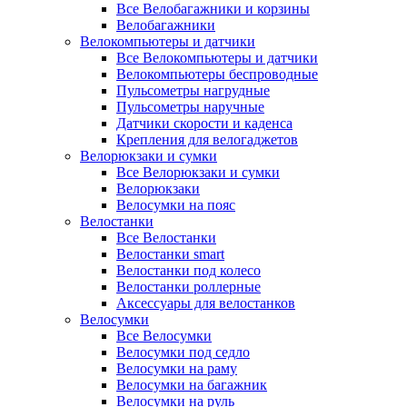
Все Велобагажники и корзины
Велобагажники
Велокомпьютеры и датчики
Все Велокомпьютеры и датчики
Велокомпьютеры беспроводные
Пульсометры нагрудные
Пульсометры наручные
Датчики скорости и каденса
Крепления для велогаджетов
Велорюкзаки и сумки
Все Велорюкзаки и сумки
Велорюкзаки
Велосумки на пояс
Велостанки
Все Велостанки
Велостанки smart
Велостанки под колесо
Велостанки роллерные
Аксессуары для велостанков
Велосумки
Все Велосумки
Велосумки под седло
Велосумки на раму
Велосумки на багажник
Велосумки на руль