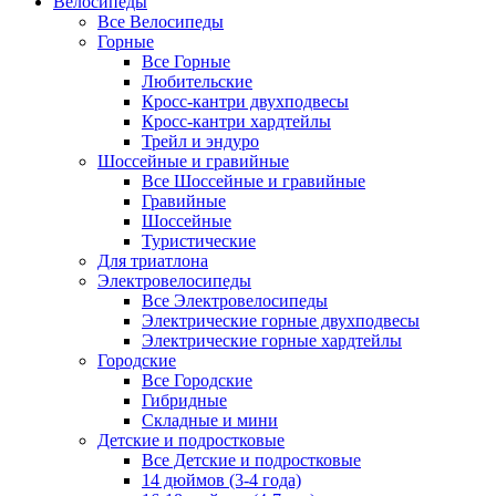
Велосипеды
Все Велосипеды
Горные
Все Горные
Любительские
Кросс-кантри двухподвесы
Кросс-кантри хардтейлы
Трейл и эндуро
Шоссейные и гравийные
Все Шоссейные и гравийные
Гравийные
Шоссейные
Туристические
Для триатлона
Электровелосипеды
Все Электровелосипеды
Электрические горные двухподвесы
Электрические горные хардтейлы
Городские
Все Городские
Гибридные
Складные и мини
Детские и подростковые
Все Детские и подростковые
14 дюймов (3-4 года)