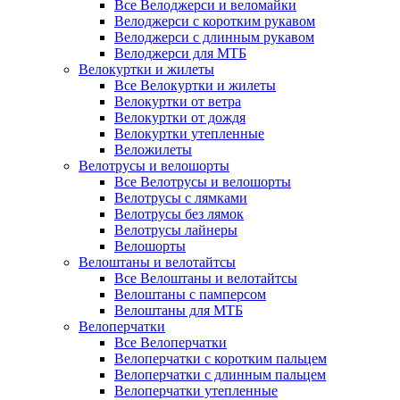
Все Велоджерси и веломайки
Велоджерси с коротким рукавом
Велоджерси с длинным рукавом
Велоджерси для МТБ
Велокуртки и жилеты
Все Велокуртки и жилеты
Велокуртки от ветра
Велокуртки от дождя
Велокуртки утепленные
Веложилеты
Велотрусы и велошорты
Все Велотрусы и велошорты
Велотрусы с лямками
Велотрусы без лямок
Велотрусы лайнеры
Велошорты
Велоштаны и велотайтсы
Все Велоштаны и велотайтсы
Велоштаны с памперсом
Велоштаны для МТБ
Велоперчатки
Все Велоперчатки
Велоперчатки с коротким пальцем
Велоперчатки с длинным пальцем
Велоперчатки утепленные