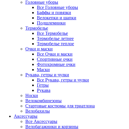
Головные уборы
Все Головные уборы
Баффы и повязки
Велокепки и шапки
Подшлемники
Термобелье
Все Термобелье
Термобелье летнее
Термобелье теплое
Очки и маски
Все Очки и маски
Спортивные очки
Фотохромные очки
Маски
Рукава, гетры и чулки
Все Рукава, гетры и чулки
Гетры
Рукава
Носки
Велокомбинезоны
Стартовые костюмы для триатлона
Велобахилы
Аксессуары
Все Аксессуары
Велобагажники и корзины