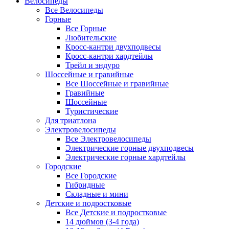
Велосипеды
Все Велосипеды
Горные
Все Горные
Любительские
Кросс-кантри двухподвесы
Кросс-кантри хардтейлы
Трейл и эндуро
Шоссейные и гравийные
Все Шоссейные и гравийные
Гравийные
Шоссейные
Туристические
Для триатлона
Электровелосипеды
Все Электровелосипеды
Электрические горные двухподвесы
Электрические горные хардтейлы
Городские
Все Городские
Гибридные
Складные и мини
Детские и подростковые
Все Детские и подростковые
14 дюймов (3-4 года)