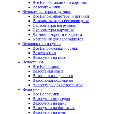
Все Велобагажники и корзины
Велобагажники
Велокомпьютеры и датчики
Все Велокомпьютеры и датчики
Велокомпьютеры беспроводные
Пульсометры нагрудные
Пульсометры наручные
Датчики скорости и каденса
Крепления для велогаджетов
Велорюкзаки и сумки
Все Велорюкзаки и сумки
Велорюкзаки
Велосумки на пояс
Велостанки
Все Велостанки
Велостанки smart
Велостанки под колесо
Велостанки роллерные
Аксессуары для велостанков
Велосумки
Все Велосумки
Велосумки под седло
Велосумки на раму
Велосумки на багажник
Велосумки на руль