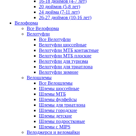
16-18 дюймов (4-7 лет)
20 дюймов (5-8 лет)
24 дюйма (7-11 лет)
26-27 дюймов (10-16 лет)
Велоформа
Все Велоформа
Велотуфли
Все Велотуфли
Велотуфли шоссейные
Велотуфли МТБ контактные
Велотуфли МТБ плоские
Велотуфли для туризма
Велотуфли для триатлона
Велотуфли зимние
Велошлемы
Все Велошлемы
Шлемы шоссейные
Шлемы МТБ
Шлемы фулфейсы
Шлемы для триатлона
Шлемы городские
Шлемы детские
Шлемы подростковые
Шлемы с MIPS
Велоджерси и веломайки