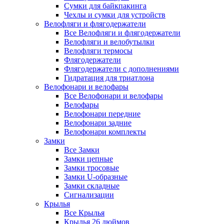
Сумки для байкпакинга
Чехлы и сумки для устройств
Велофляги и флягодержатели
Все Велофляги и флягодержатели
Велофляги и велобутылки
Велофляги термосы
Флягодержатели
Флягодержатели с дополнениями
Гидратация для триатлона
Велофонари и велофары
Все Велофонари и велофары
Велофары
Велофонари передние
Велофонари задние
Велофонари комплекты
Замки
Все Замки
Замки цепные
Замки тросовые
Замки U-образные
Замки складные
Сигнализации
Крылья
Все Крылья
Крылья 26 дюймов