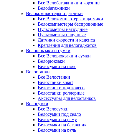
Все Велобагажники и корзины
Велобагажники
Велокомпьютеры и датчики
Все Велокомпьютеры и датчики
Велокомпьютеры беспроводные
Пульсометры нагрудные
Пульсометры наручные
Датчики скорости и каденса
Крепления для велогаджетов
Велорюкзаки и сумки
Все Велорюкзаки и сумки
Велорюкзаки
Велосумки на пояс
Велостанки
Все Велостанки
Велостанки smart
Велостанки под колесо
Велостанки роллерные
Аксессуары для велостанков
Велосумки
Все Велосумки
Велосумки под седло
Велосумки на раму
Велосумки на багажник
Велосумки на руль