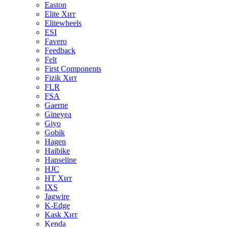
Easton
Elite
Хит
Elitewheels
ESI
Favero
Feedback
Felt
First Components
Fizik
Хит
FLR
FSA
Gaerne
Gineyea
Giyo
Gobik
Hagen
Haibike
Hanseline
HJC
HT
Хит
IXS
Jagwire
K-Edge
Kask
Хит
Kenda