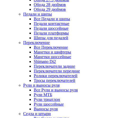
Обода 28 дюймов
Обода 29 дюймов
Педали и шипы
Все Педали и шипы
Педали контактные
Педали шоссейные
Педали платформы
Шипы для педалей
Переключение
Все Переключение
Манетки и шифтеры
Манетки шоссейные
Shimano Di2
Переключатели задние
Переключатели передние
Ролики переключателей
Тросы переключателей
Рули и выносы руля
Все Рули и выносы руля
Рули МТБ
Рули триатлон
Рули шоссейные
Выносы руля
Седла и штыри