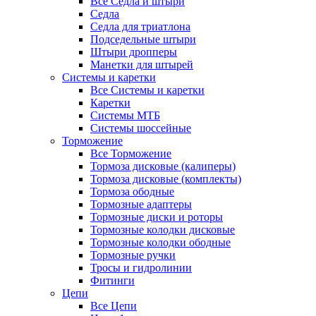
Все Седла и штыри
Седла
Седла для триатлона
Подседельные штыри
Штыри дропперы
Манетки для штырей
Системы и каретки
Все Системы и каретки
Каретки
Системы МТБ
Системы шоссейные
Торможение
Все Торможение
Тормоза дисковые (калиперы)
Тормоза дисковые (комплекты)
Тормоза ободные
Тормозные адаптеры
Тормозные диски и роторы
Тормозные колодки дисковые
Тормозные колодки ободные
Тормозные ручки
Тросы и гидролинии
Фитинги
Цепи
Все Цепи