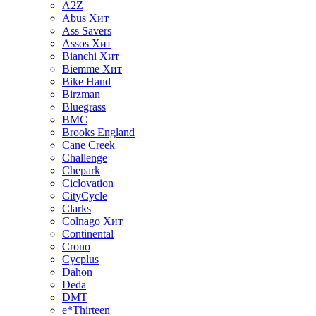
A2Z
Abus
Хит
Ass Savers
Assos
Хит
Bianchi
Хит
Biemme
Хит
Bike Hand
Birzman
Bluegrass
BMC
Brooks England
Cane Creek
Challenge
Chepark
Ciclovation
CityCycle
Clarks
Colnago
Хит
Continental
Crono
Cycplus
Dahon
Deda
DMT
e*Thirteen