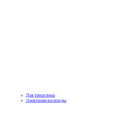
Для триатлона
Электровелосипеды