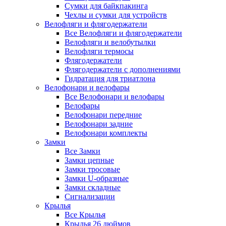
Сумки для байкпакинга
Чехлы и сумки для устройств
Велофляги и флягодержатели
Все Велофляги и флягодержатели
Велофляги и велобутылки
Велофляги термосы
Флягодержатели
Флягодержатели с дополнениями
Гидратация для триатлона
Велофонари и велофары
Все Велофонари и велофары
Велофары
Велофонари передние
Велофонари задние
Велофонари комплекты
Замки
Все Замки
Замки цепные
Замки тросовые
Замки U-образные
Замки складные
Сигнализации
Крылья
Все Крылья
Крылья 26 дюймов