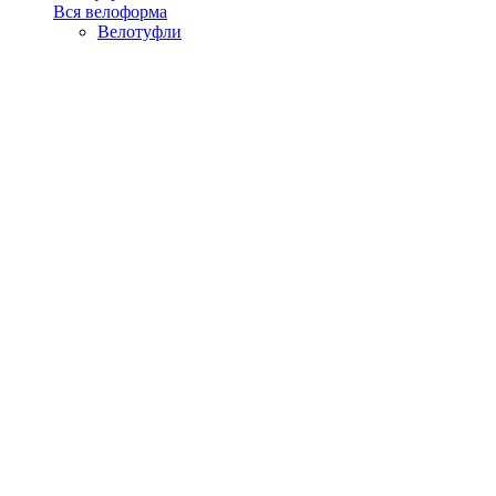
Вся велоформа
Велотуфли