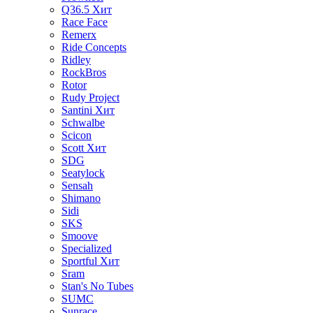
Q36.5
Хит
Race Face
Remerx
Ride Concepts
Ridley
RockBros
Rotor
Rudy Project
Santini
Хит
Schwalbe
Scicon
Scott
Хит
SDG
Seatylock
Sensah
Shimano
Sidi
SKS
Smoove
Specialized
Sportful
Хит
Sram
Stan's No Tubes
SUMC
Sunrace