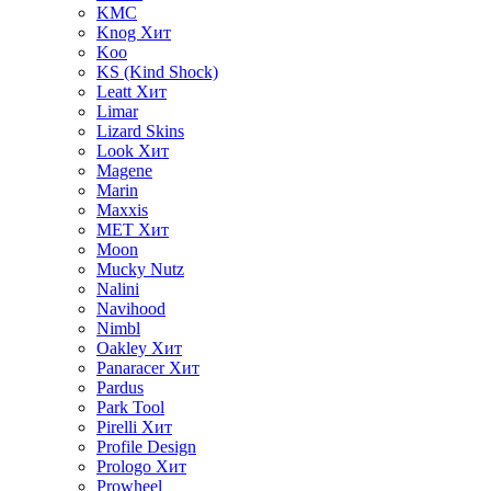
KMC
Knog
Хит
Koo
KS (Kind Shock)
Leatt
Хит
Limar
Lizard Skins
Look
Хит
Magene
Marin
Maxxis
MET
Хит
Moon
Mucky Nutz
Nalini
Navihood
Nimbl
Oakley
Хит
Panaracer
Хит
Pardus
Park Tool
Pirelli
Хит
Profile Design
Prologo
Хит
Prowheel