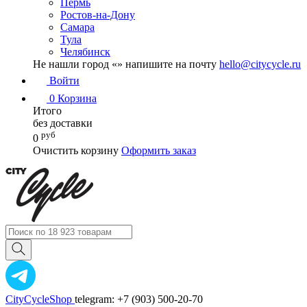
Пермь
Ростов-на-Дону
Самара
Тула
Челябинск
Не нашли город «
» напишите на почту
hello@citycycle.ru
Войти
0
Корзина
Итого
без доставки
руб
0
Очистить корзину
Оформить заказ
CityCycleShop
telegram: +7 (903) 500-20-70