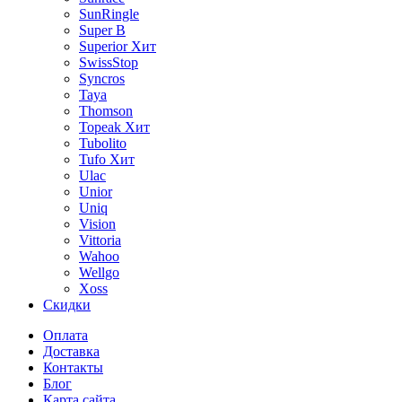
SunRingle
Super B
Superior
Хит
SwissStop
Syncros
Taya
Thomson
Topeak
Хит
Tubolito
Tufo
Хит
Ulac
Unior
Uniq
Vision
Vittoria
Wahoo
Wellgo
Xoss
Скидки
Оплата
Доставка
Контакты
Блог
Карта сайта