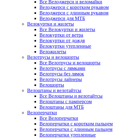
Все Велоджерси и веломайки
Велоджерси с коротким рукавом
Велоджерси с длинным рукавом
Велоджерси для МТБ
Велокуртки и жилеты
Все Велокуртки и жилеты
Велокуртки от ветра
Велокуртки от дождя
Велокуртки утепленные
Веложилеты
Велотрусы и велошорты
Все Велотрусы и велошорты
Велотрусы с лямками
Велотрусы без лямок
Велотрусы лайнеры
Велошорты
Велоштаны и велотайтсы
Все Велоштаны и велотайтсы
Велоштаны с памперсом
Велоштаны для МТБ
Велоперчатки
Все Велоперчатки
Велоперчатки с коротким пальцем
Велоперчатки с длинным пальцем
Велоперчатки утепленные