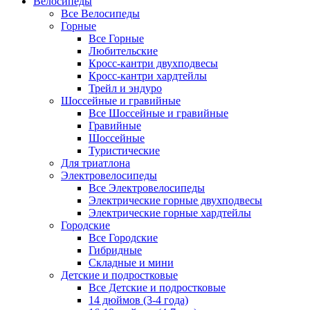
Велосипеды
Все Велосипеды
Горные
Все Горные
Любительские
Кросс-кантри двухподвесы
Кросс-кантри хардтейлы
Трейл и эндуро
Шоссейные и гравийные
Все Шоссейные и гравийные
Гравийные
Шоссейные
Туристические
Для триатлона
Электровелосипеды
Все Электровелосипеды
Электрические горные двухподвесы
Электрические горные хардтейлы
Городские
Все Городские
Гибридные
Складные и мини
Детские и подростковые
Все Детские и подростковые
14 дюймов (3-4 года)