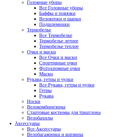
Головные уборы
Все Головные уборы
Баффы и повязки
Велокепки и шапки
Подшлемники
Термобелье
Все Термобелье
Термобелье летнее
Термобелье теплое
Очки и маски
Все Очки и маски
Спортивные очки
Фотохромные очки
Маски
Рукава, гетры и чулки
Все Рукава, гетры и чулки
Гетры
Рукава
Носки
Велокомбинезоны
Стартовые костюмы для триатлона
Велобахилы
Аксессуары
Все Аксессуары
Велобагажники и корзины