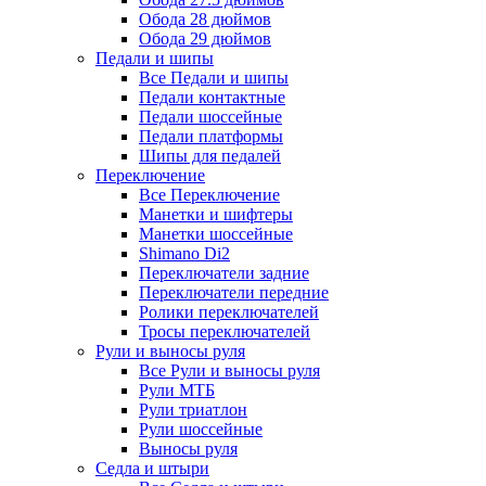
Обода 28 дюймов
Обода 29 дюймов
Педали и шипы
Все Педали и шипы
Педали контактные
Педали шоссейные
Педали платформы
Шипы для педалей
Переключение
Все Переключение
Манетки и шифтеры
Манетки шоссейные
Shimano Di2
Переключатели задние
Переключатели передние
Ролики переключателей
Тросы переключателей
Рули и выносы руля
Все Рули и выносы руля
Рули МТБ
Рули триатлон
Рули шоссейные
Выносы руля
Седла и штыри