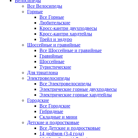
Велосипеды
Все Велосипеды
Горные
Все Горные
Любительские
Кросс-кантри двухподвесы
Кросс-кантри хардтейлы
Трейл и эндуро
Шоссейные и гравийные
Все Шоссейные и гравийные
Гравийные
Шоссейные
Туристические
Для триатлона
Электровелосипеды
Все Электровелосипеды
Электрические горные двухподвесы
Электрические горные хардтейлы
Городские
Все Городские
Гибридные
Складные и мини
Детские и подростковые
Все Детские и подростковые
14 дюймов (3-4 года)