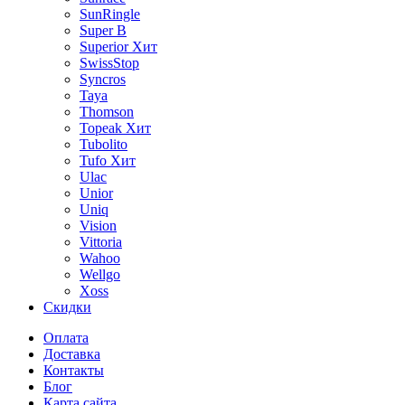
SunRingle
Super B
Superior
Хит
SwissStop
Syncros
Taya
Thomson
Topeak
Хит
Tubolito
Tufo
Хит
Ulac
Unior
Uniq
Vision
Vittoria
Wahoo
Wellgo
Xoss
Скидки
Оплата
Доставка
Контакты
Блог
Карта сайта