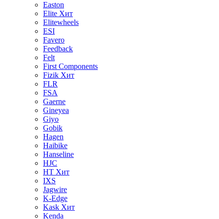
Easton
Elite
Хит
Elitewheels
ESI
Favero
Feedback
Felt
First Components
Fizik
Хит
FLR
FSA
Gaerne
Gineyea
Giyo
Gobik
Hagen
Haibike
Hanseline
HJC
HT
Хит
IXS
Jagwire
K-Edge
Kask
Хит
Kenda