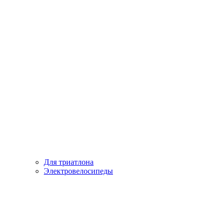
Для триатлона
Электровелосипеды