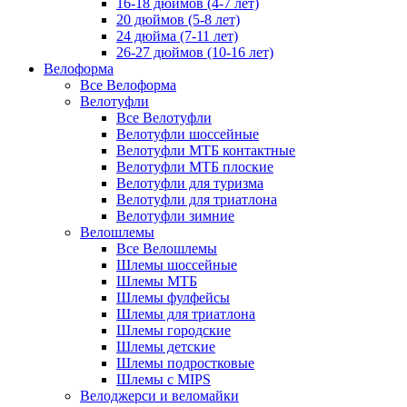
16-18 дюймов (4-7 лет)
20 дюймов (5-8 лет)
24 дюйма (7-11 лет)
26-27 дюймов (10-16 лет)
Велоформа
Все Велоформа
Велотуфли
Все Велотуфли
Велотуфли шоссейные
Велотуфли МТБ контактные
Велотуфли МТБ плоские
Велотуфли для туризма
Велотуфли для триатлона
Велотуфли зимние
Велошлемы
Все Велошлемы
Шлемы шоссейные
Шлемы МТБ
Шлемы фулфейсы
Шлемы для триатлона
Шлемы городские
Шлемы детские
Шлемы подростковые
Шлемы с MIPS
Велоджерси и веломайки