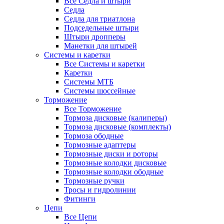
Все Седла и штыри
Седла
Седла для триатлона
Подседельные штыри
Штыри дропперы
Манетки для штырей
Системы и каретки
Все Системы и каретки
Каретки
Системы МТБ
Системы шоссейные
Торможение
Все Торможение
Тормоза дисковые (калиперы)
Тормоза дисковые (комплекты)
Тормоза ободные
Тормозные адаптеры
Тормозные диски и роторы
Тормозные колодки дисковые
Тормозные колодки ободные
Тормозные ручки
Тросы и гидролинии
Фитинги
Цепи
Все Цепи