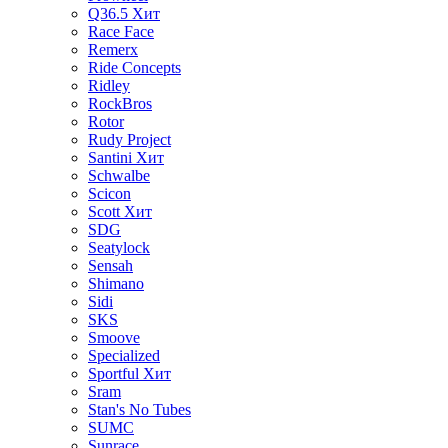
Q36.5
Хит
Race Face
Remerx
Ride Concepts
Ridley
RockBros
Rotor
Rudy Project
Santini
Хит
Schwalbe
Scicon
Scott
Хит
SDG
Seatylock
Sensah
Shimano
Sidi
SKS
Smoove
Specialized
Sportful
Хит
Sram
Stan's No Tubes
SUMC
Sunrace