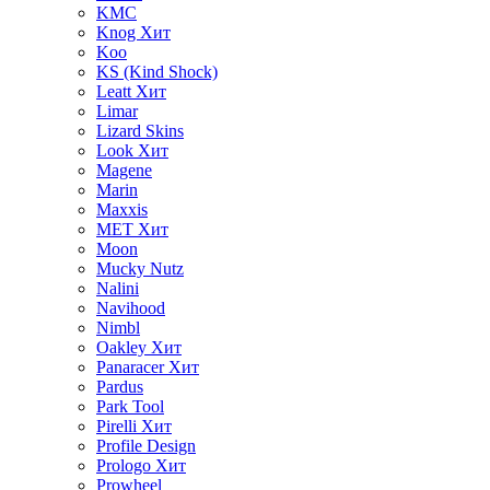
KMC
Knog
Хит
Koo
KS (Kind Shock)
Leatt
Хит
Limar
Lizard Skins
Look
Хит
Magene
Marin
Maxxis
MET
Хит
Moon
Mucky Nutz
Nalini
Navihood
Nimbl
Oakley
Хит
Panaracer
Хит
Pardus
Park Tool
Pirelli
Хит
Profile Design
Prologo
Хит
Prowheel