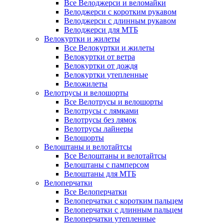
Все Велоджерси и веломайки
Велоджерси с коротким рукавом
Велоджерси с длинным рукавом
Велоджерси для МТБ
Велокуртки и жилеты
Все Велокуртки и жилеты
Велокуртки от ветра
Велокуртки от дождя
Велокуртки утепленные
Веложилеты
Велотрусы и велошорты
Все Велотрусы и велошорты
Велотрусы с лямками
Велотрусы без лямок
Велотрусы лайнеры
Велошорты
Велоштаны и велотайтсы
Все Велоштаны и велотайтсы
Велоштаны с памперсом
Велоштаны для МТБ
Велоперчатки
Все Велоперчатки
Велоперчатки с коротким пальцем
Велоперчатки с длинным пальцем
Велоперчатки утепленные