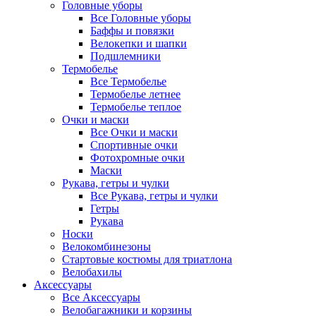
Головные уборы
Все Головные уборы
Баффы и повязки
Велокепки и шапки
Подшлемники
Термобелье
Все Термобелье
Термобелье летнее
Термобелье теплое
Очки и маски
Все Очки и маски
Спортивные очки
Фотохромные очки
Маски
Рукава, гетры и чулки
Все Рукава, гетры и чулки
Гетры
Рукава
Носки
Велокомбинезоны
Стартовые костюмы для триатлона
Велобахилы
Аксессуары
Все Аксессуары
Велобагажники и корзины