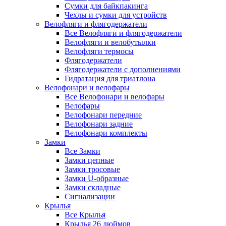
Сумки для байкпакинга
Чехлы и сумки для устройств
Велофляги и флягодержатели
Все Велофляги и флягодержатели
Велофляги и велобутылки
Велофляги термосы
Флягодержатели
Флягодержатели с дополнениями
Гидратация для триатлона
Велофонари и велофары
Все Велофонари и велофары
Велофары
Велофонари передние
Велофонари задние
Велофонари комплекты
Замки
Все Замки
Замки цепные
Замки тросовые
Замки U-образные
Замки складные
Сигнализации
Крылья
Все Крылья
Крылья 26 дюймов