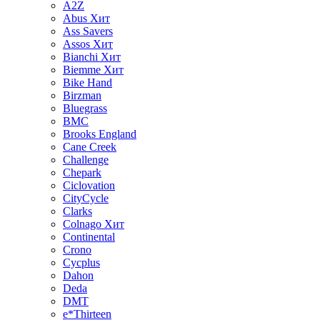
A2Z
Abus
Хит
Ass Savers
Assos
Хит
Bianchi
Хит
Biemme
Хит
Bike Hand
Birzman
Bluegrass
BMC
Brooks England
Cane Creek
Challenge
Chepark
Ciclovation
CityCycle
Clarks
Colnago
Хит
Continental
Crono
Cycplus
Dahon
Deda
DMT
e*Thirteen