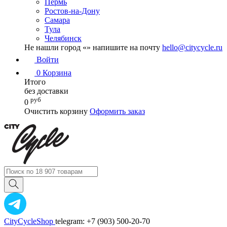
Пермь
Ростов-на-Дону
Самара
Тула
Челябинск
Не нашли город «
» напишите на почту
hello@citycycle.ru
Войти
0
Корзина
Итого
без доставки
руб
0
Очистить корзину
Оформить заказ
CityCycleShop
telegram: +7 (903) 500-20-70