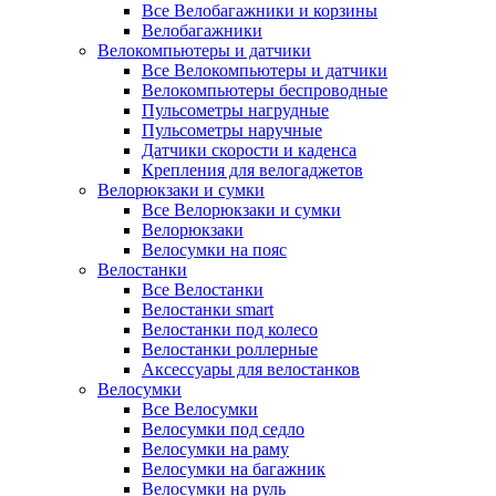
Все Велобагажники и корзины
Велобагажники
Велокомпьютеры и датчики
Все Велокомпьютеры и датчики
Велокомпьютеры беспроводные
Пульсометры нагрудные
Пульсометры наручные
Датчики скорости и каденса
Крепления для велогаджетов
Велорюкзаки и сумки
Все Велорюкзаки и сумки
Велорюкзаки
Велосумки на пояс
Велостанки
Все Велостанки
Велостанки smart
Велостанки под колесо
Велостанки роллерные
Аксессуары для велостанков
Велосумки
Все Велосумки
Велосумки под седло
Велосумки на раму
Велосумки на багажник
Велосумки на руль