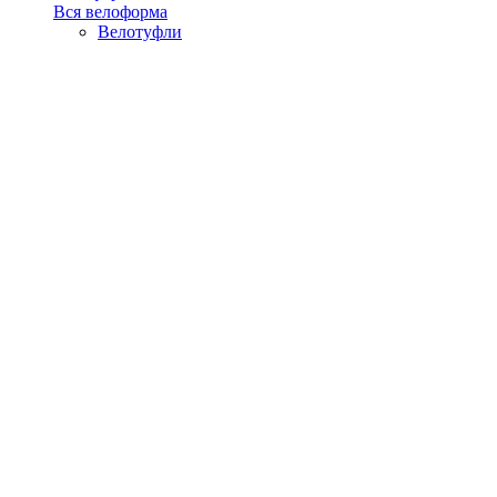
Вся велоформа
Велотуфли