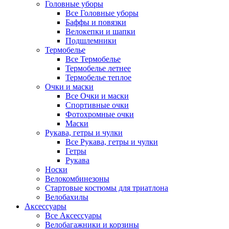
Головные уборы
Все Головные уборы
Баффы и повязки
Велокепки и шапки
Подшлемники
Термобелье
Все Термобелье
Термобелье летнее
Термобелье теплое
Очки и маски
Все Очки и маски
Спортивные очки
Фотохромные очки
Маски
Рукава, гетры и чулки
Все Рукава, гетры и чулки
Гетры
Рукава
Носки
Велокомбинезоны
Стартовые костюмы для триатлона
Велобахилы
Аксессуары
Все Аксессуары
Велобагажники и корзины