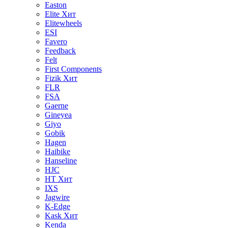
Easton
Elite
Хит
Elitewheels
ESI
Favero
Feedback
Felt
First Components
Fizik
Хит
FLR
FSA
Gaerne
Gineyea
Giyo
Gobik
Hagen
Haibike
Hanseline
HJC
HT
Хит
IXS
Jagwire
K-Edge
Kask
Хит
Kenda