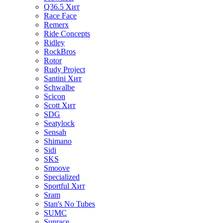
Q36.5
Хит
Race Face
Remerx
Ride Concepts
Ridley
RockBros
Rotor
Rudy Project
Santini
Хит
Schwalbe
Scicon
Scott
Хит
SDG
Seatylock
Sensah
Shimano
Sidi
SKS
Smoove
Specialized
Sportful
Хит
Sram
Stan's No Tubes
SUMC
Sunrace