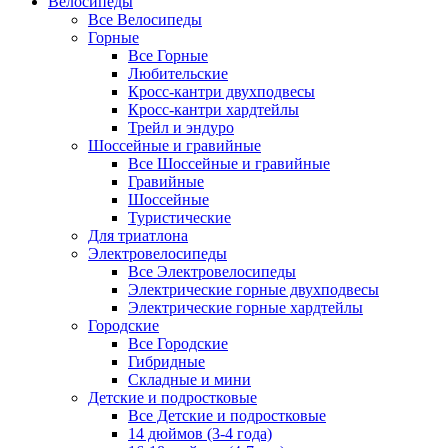
Велосипеды
Все Велосипеды
Горные
Все Горные
Любительские
Кросс-кантри двухподвесы
Кросс-кантри хардтейлы
Трейл и эндуро
Шоссейные и гравийные
Все Шоссейные и гравийные
Гравийные
Шоссейные
Туристические
Для триатлона
Электровелосипеды
Все Электровелосипеды
Электрические горные двухподвесы
Электрические горные хардтейлы
Городские
Все Городские
Гибридные
Складные и мини
Детские и подростковые
Все Детские и подростковые
14 дюймов (3-4 года)