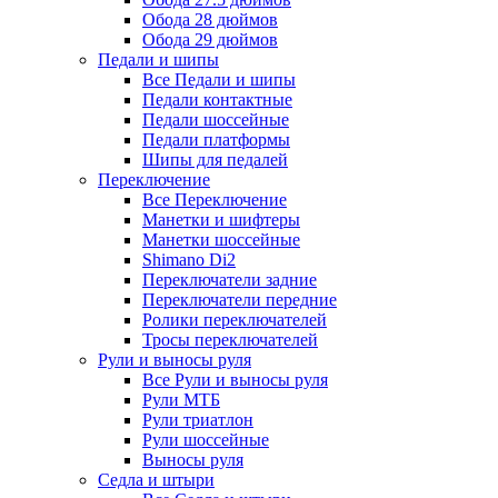
Обода 28 дюймов
Обода 29 дюймов
Педали и шипы
Все Педали и шипы
Педали контактные
Педали шоссейные
Педали платформы
Шипы для педалей
Переключение
Все Переключение
Манетки и шифтеры
Манетки шоссейные
Shimano Di2
Переключатели задние
Переключатели передние
Ролики переключателей
Тросы переключателей
Рули и выносы руля
Все Рули и выносы руля
Рули МТБ
Рули триатлон
Рули шоссейные
Выносы руля
Седла и штыри