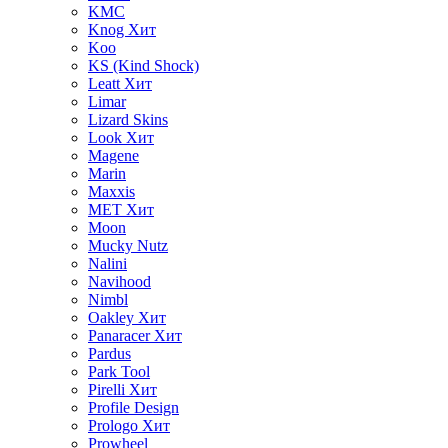
KMC
Knog
Хит
Koo
KS (Kind Shock)
Leatt
Хит
Limar
Lizard Skins
Look
Хит
Magene
Marin
Maxxis
MET
Хит
Moon
Mucky Nutz
Nalini
Navihood
Nimbl
Oakley
Хит
Panaracer
Хит
Pardus
Park Tool
Pirelli
Хит
Profile Design
Prologo
Хит
Prowheel