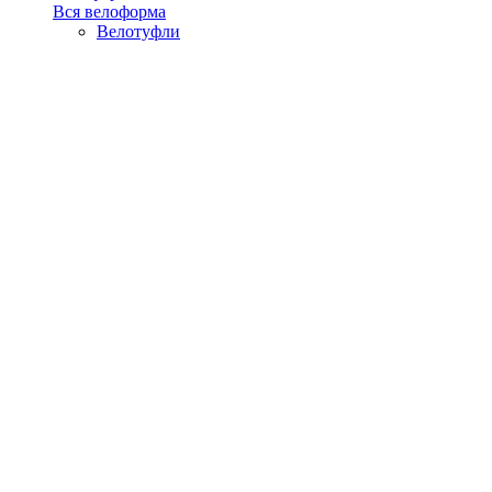
Вся велоформа
Велотуфли