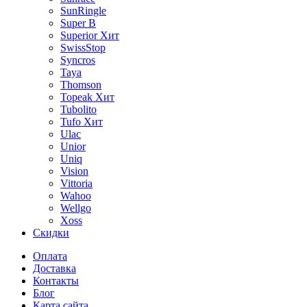
SunRingle
Super B
Superior
Хит
SwissStop
Syncros
Taya
Thomson
Topeak
Хит
Tubolito
Tufo
Хит
Ulac
Unior
Uniq
Vision
Vittoria
Wahoo
Wellgo
Xoss
Скидки
Оплата
Доставка
Контакты
Блог
Карта сайта