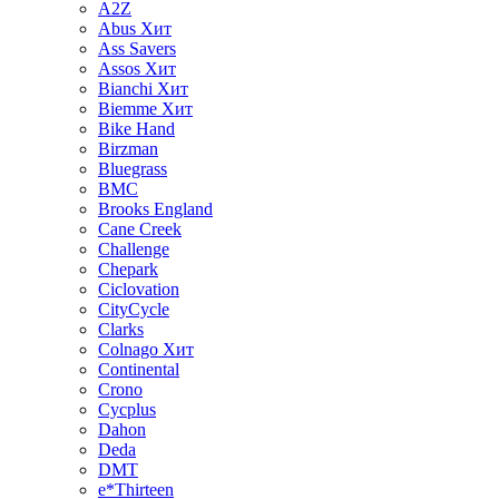
A2Z
Abus
Хит
Ass Savers
Assos
Хит
Bianchi
Хит
Biemme
Хит
Bike Hand
Birzman
Bluegrass
BMC
Brooks England
Cane Creek
Challenge
Chepark
Ciclovation
CityCycle
Clarks
Colnago
Хит
Continental
Crono
Cycplus
Dahon
Deda
DMT
e*Thirteen