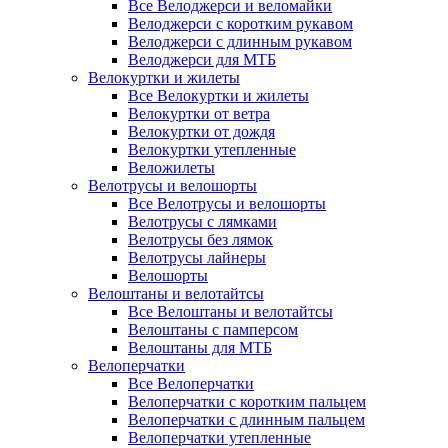
Все Велоджерси и веломайки
Велоджерси с коротким рукавом
Велоджерси с длинным рукавом
Велоджерси для МТБ
Велокуртки и жилеты
Все Велокуртки и жилеты
Велокуртки от ветра
Велокуртки от дождя
Велокуртки утепленные
Веложилеты
Велотрусы и велошорты
Все Велотрусы и велошорты
Велотрусы с лямками
Велотрусы без лямок
Велотрусы лайнеры
Велошорты
Велоштаны и велотайтсы
Все Велоштаны и велотайтсы
Велоштаны с памперсом
Велоштаны для МТБ
Велоперчатки
Все Велоперчатки
Велоперчатки с коротким пальцем
Велоперчатки с длинным пальцем
Велоперчатки утепленные