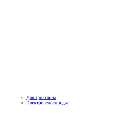
Для триатлона
Электровелосипеды