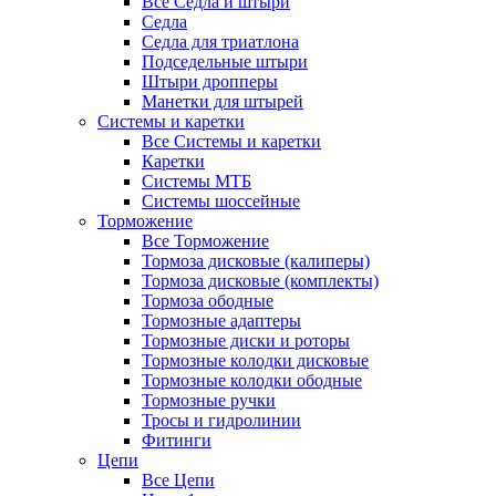
Все Седла и штыри
Седла
Седла для триатлона
Подседельные штыри
Штыри дропперы
Манетки для штырей
Системы и каретки
Все Системы и каретки
Каретки
Системы МТБ
Системы шоссейные
Торможение
Все Торможение
Тормоза дисковые (калиперы)
Тормоза дисковые (комплекты)
Тормоза ободные
Тормозные адаптеры
Тормозные диски и роторы
Тормозные колодки дисковые
Тормозные колодки ободные
Тормозные ручки
Тросы и гидролинии
Фитинги
Цепи
Все Цепи