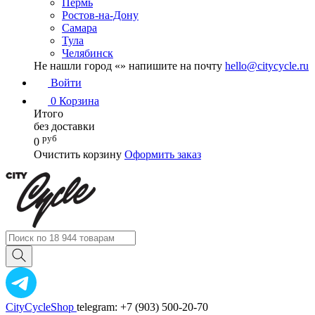
Пермь
Ростов-на-Дону
Самара
Тула
Челябинск
Не нашли город «
» напишите на почту
hello@citycycle.ru
Войти
0
Корзина
Итого
без доставки
руб
0
Очистить корзину
Оформить заказ
CityCycleShop
telegram: +7 (903) 500-20-70