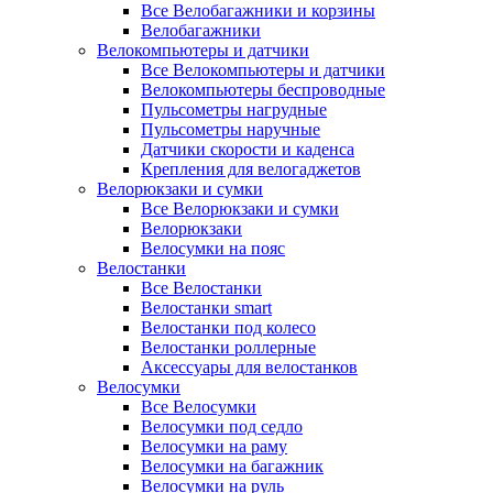
Все Велобагажники и корзины
Велобагажники
Велокомпьютеры и датчики
Все Велокомпьютеры и датчики
Велокомпьютеры беспроводные
Пульсометры нагрудные
Пульсометры наручные
Датчики скорости и каденса
Крепления для велогаджетов
Велорюкзаки и сумки
Все Велорюкзаки и сумки
Велорюкзаки
Велосумки на пояс
Велостанки
Все Велостанки
Велостанки smart
Велостанки под колесо
Велостанки роллерные
Аксессуары для велостанков
Велосумки
Все Велосумки
Велосумки под седло
Велосумки на раму
Велосумки на багажник
Велосумки на руль