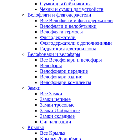
Сумки для байкпакинга
Чехлы и сумки для устройств
Велофляги и флягодержатели
Все Велофляги и флягодержатели
Велофляги и велобутылки
Велофляги термосы
Флягодержатели
Флягодержатели с дополнениями
Гидратация для триатлона
Велофонари и велофары
Все Велофонари и велофары
Велофары
Велофонари передние
Велофонари задние
Велофонари комплекты
Замки
Все Замки
Замки цепные
Замки тросовые
Замки U-образные
Замки складные
Сигнализации
Крылья
Все Крылья
Крылья 26 дюймов