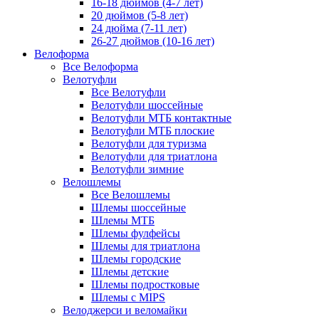
16-18 дюймов (4-7 лет)
20 дюймов (5-8 лет)
24 дюйма (7-11 лет)
26-27 дюймов (10-16 лет)
Велоформа
Все Велоформа
Велотуфли
Все Велотуфли
Велотуфли шоссейные
Велотуфли МТБ контактные
Велотуфли МТБ плоские
Велотуфли для туризма
Велотуфли для триатлона
Велотуфли зимние
Велошлемы
Все Велошлемы
Шлемы шоссейные
Шлемы МТБ
Шлемы фулфейсы
Шлемы для триатлона
Шлемы городские
Шлемы детские
Шлемы подростковые
Шлемы с MIPS
Велоджерси и веломайки