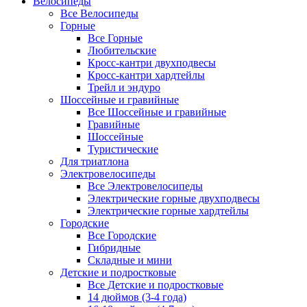
Велосипеды
Все Велосипеды
Горные
Все Горные
Любительские
Кросс-кантри двухподвесы
Кросс-кантри хардтейлы
Трейл и эндуро
Шоссейные и гравийные
Все Шоссейные и гравийные
Гравийные
Шоссейные
Туристические
Для триатлона
Электровелосипеды
Все Электровелосипеды
Электрические горные двухподвесы
Электрические горные хардтейлы
Городские
Все Городские
Гибридные
Складные и мини
Детские и подростковые
Все Детские и подростковые
14 дюймов (3-4 года)