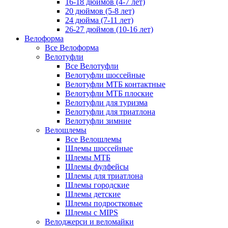
16-18 дюймов (4-7 лет)
20 дюймов (5-8 лет)
24 дюйма (7-11 лет)
26-27 дюймов (10-16 лет)
Велоформа
Все Велоформа
Велотуфли
Все Велотуфли
Велотуфли шоссейные
Велотуфли МТБ контактные
Велотуфли МТБ плоские
Велотуфли для туризма
Велотуфли для триатлона
Велотуфли зимние
Велошлемы
Все Велошлемы
Шлемы шоссейные
Шлемы МТБ
Шлемы фулфейсы
Шлемы для триатлона
Шлемы городские
Шлемы детские
Шлемы подростковые
Шлемы с MIPS
Велоджерси и веломайки