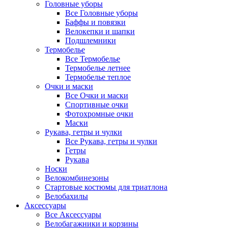
Головные уборы
Все Головные уборы
Баффы и повязки
Велокепки и шапки
Подшлемники
Термобелье
Все Термобелье
Термобелье летнее
Термобелье теплое
Очки и маски
Все Очки и маски
Спортивные очки
Фотохромные очки
Маски
Рукава, гетры и чулки
Все Рукава, гетры и чулки
Гетры
Рукава
Носки
Велокомбинезоны
Стартовые костюмы для триатлона
Велобахилы
Аксессуары
Все Аксессуары
Велобагажники и корзины