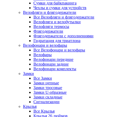
Сумки для байкпакинга
Чехлы и сумки для устройств
Велофляги и флягодержатели
Все Велофляги и флягодержатели
Велофляги и велобутылки
Велофляги термосы
Флягодержатели
Флягодержатели с дополнениями
Гидратация для триатлона
Велофонари и велофары
Все Велофонари и велофары
Велофары
Велофонари передние
Велофонари задние
Велофонари комплекты
Замки
Все Замки
Замки цепные
Замки тросовые
Замки U-образные
Замки складные
Сигнализации
Крылья
Все Крылья
Крылья 26 дюймов