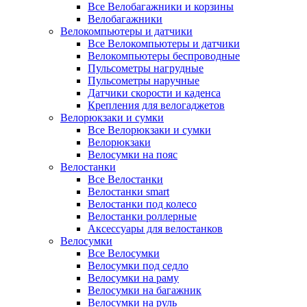
Все Велобагажники и корзины
Велобагажники
Велокомпьютеры и датчики
Все Велокомпьютеры и датчики
Велокомпьютеры беспроводные
Пульсометры нагрудные
Пульсометры наручные
Датчики скорости и каденса
Крепления для велогаджетов
Велорюкзаки и сумки
Все Велорюкзаки и сумки
Велорюкзаки
Велосумки на пояс
Велостанки
Все Велостанки
Велостанки smart
Велостанки под колесо
Велостанки роллерные
Аксессуары для велостанков
Велосумки
Все Велосумки
Велосумки под седло
Велосумки на раму
Велосумки на багажник
Велосумки на руль