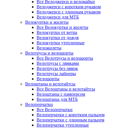
Все Велоджерси и веломайки
Велоджерси с коротким рукавом
Велоджерси с длинным рукавом
Велоджерси для МТБ
Велокуртки и жилеты
Все Велокуртки и жилеты
Велокуртки от ветра
Велокуртки от дождя
Велокуртки утепленные
Веложилеты
Велотрусы и велошорты
Все Велотрусы и велошорты
Велотрусы с лямками
Велотрусы без лямок
Велотрусы лайнеры
Велошорты
Велоштаны и велотайтсы
Все Велоштаны и велотайтсы
Велоштаны с памперсом
Велоштаны для МТБ
Велоперчатки
Все Велоперчатки
Велоперчатки с коротким пальцем
Велоперчатки с длинным пальцем
Велоперчатки утепленные