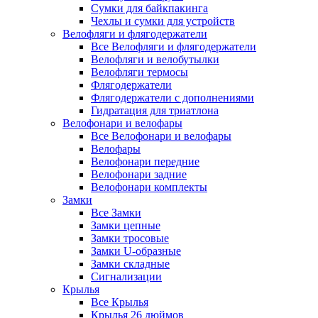
Сумки для байкпакинга
Чехлы и сумки для устройств
Велофляги и флягодержатели
Все Велофляги и флягодержатели
Велофляги и велобутылки
Велофляги термосы
Флягодержатели
Флягодержатели с дополнениями
Гидратация для триатлона
Велофонари и велофары
Все Велофонари и велофары
Велофары
Велофонари передние
Велофонари задние
Велофонари комплекты
Замки
Все Замки
Замки цепные
Замки тросовые
Замки U-образные
Замки складные
Сигнализации
Крылья
Все Крылья
Крылья 26 дюймов