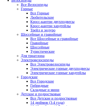
Велосипеды
Все Велосипеды
Горные
Все Горные
Любительские
Кросс-кантри двухподвесы
Кросс-кантри хардтейлы
Трейл и эндуро
Шоссейные и гравийные
Все Шоссейные и гравийные
Гравийные
Шоссейные
Туристические
Для триатлона
Электровелосипеды
Все Электровелосипеды
Электрические горные двухподвесы
Электрические горные хардтейлы
Городские
Все Городские
Гибридные
Складные и мини
Детские и подростковые
Все Детские и подростковые
14 дюймов (3-4 года)