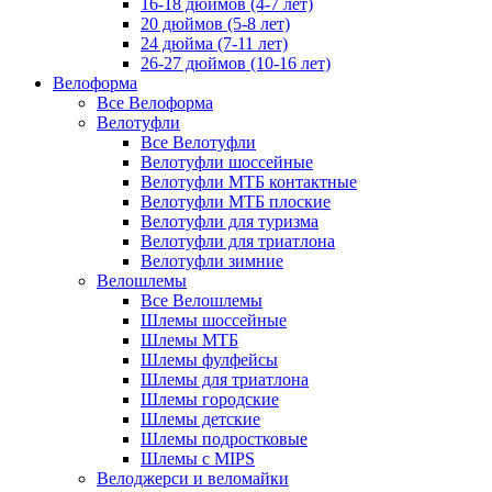
16-18 дюймов (4-7 лет)
20 дюймов (5-8 лет)
24 дюйма (7-11 лет)
26-27 дюймов (10-16 лет)
Велоформа
Все Велоформа
Велотуфли
Все Велотуфли
Велотуфли шоссейные
Велотуфли МТБ контактные
Велотуфли МТБ плоские
Велотуфли для туризма
Велотуфли для триатлона
Велотуфли зимние
Велошлемы
Все Велошлемы
Шлемы шоссейные
Шлемы МТБ
Шлемы фулфейсы
Шлемы для триатлона
Шлемы городские
Шлемы детские
Шлемы подростковые
Шлемы с MIPS
Велоджерси и веломайки