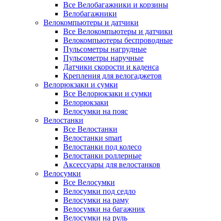
Все Велобагажники и корзины
Велобагажники
Велокомпьютеры и датчики
Все Велокомпьютеры и датчики
Велокомпьютеры беспроводные
Пульсометры нагрудные
Пульсометры наручные
Датчики скорости и каденса
Крепления для велогаджетов
Велорюкзаки и сумки
Все Велорюкзаки и сумки
Велорюкзаки
Велосумки на пояс
Велостанки
Все Велостанки
Велостанки smart
Велостанки под колесо
Велостанки роллерные
Аксессуары для велостанков
Велосумки
Все Велосумки
Велосумки под седло
Велосумки на раму
Велосумки на багажник
Велосумки на руль