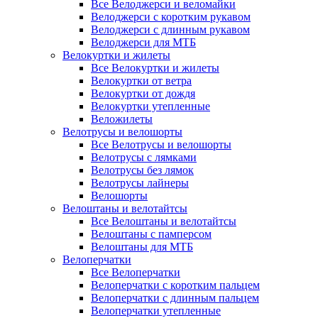
Все Велоджерси и веломайки
Велоджерси с коротким рукавом
Велоджерси с длинным рукавом
Велоджерси для МТБ
Велокуртки и жилеты
Все Велокуртки и жилеты
Велокуртки от ветра
Велокуртки от дождя
Велокуртки утепленные
Веложилеты
Велотрусы и велошорты
Все Велотрусы и велошорты
Велотрусы с лямками
Велотрусы без лямок
Велотрусы лайнеры
Велошорты
Велоштаны и велотайтсы
Все Велоштаны и велотайтсы
Велоштаны с памперсом
Велоштаны для МТБ
Велоперчатки
Все Велоперчатки
Велоперчатки с коротким пальцем
Велоперчатки с длинным пальцем
Велоперчатки утепленные