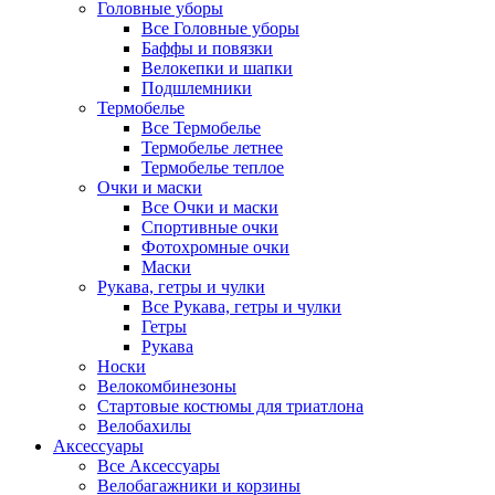
Головные уборы
Все Головные уборы
Баффы и повязки
Велокепки и шапки
Подшлемники
Термобелье
Все Термобелье
Термобелье летнее
Термобелье теплое
Очки и маски
Все Очки и маски
Спортивные очки
Фотохромные очки
Маски
Рукава, гетры и чулки
Все Рукава, гетры и чулки
Гетры
Рукава
Носки
Велокомбинезоны
Стартовые костюмы для триатлона
Велобахилы
Аксессуары
Все Аксессуары
Велобагажники и корзины