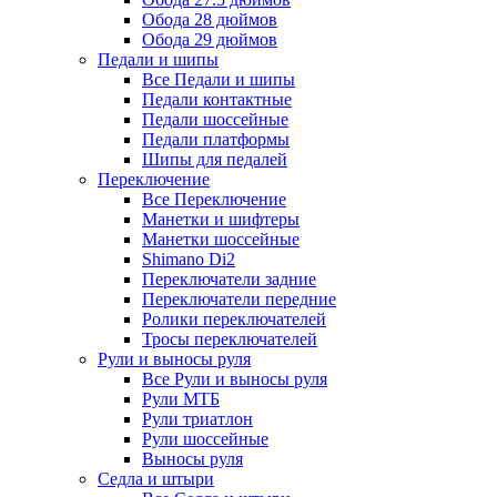
Обода 28 дюймов
Обода 29 дюймов
Педали и шипы
Все Педали и шипы
Педали контактные
Педали шоссейные
Педали платформы
Шипы для педалей
Переключение
Все Переключение
Манетки и шифтеры
Манетки шоссейные
Shimano Di2
Переключатели задние
Переключатели передние
Ролики переключателей
Тросы переключателей
Рули и выносы руля
Все Рули и выносы руля
Рули МТБ
Рули триатлон
Рули шоссейные
Выносы руля
Седла и штыри