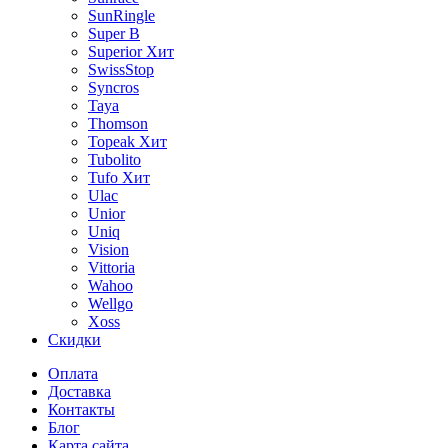
SunRingle
Super B
Superior
Хит
SwissStop
Syncros
Taya
Thomson
Topeak
Хит
Tubolito
Tufo
Хит
Ulac
Unior
Uniq
Vision
Vittoria
Wahoo
Wellgo
Xoss
Скидки
Оплата
Доставка
Контакты
Блог
Карта сайта