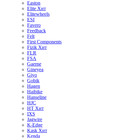
Easton
Elite
Хит
Elitewheels
ESI
Favero
Feedback
Felt
First Components
Fizik
Хит
FLR
FSA
Gaerne
Gineyea
Giyo
Gobik
Hagen
Haibike
Hanseline
HJC
HT
Хит
IXS
Jagwire
K-Edge
Kask
Хит
Kenda