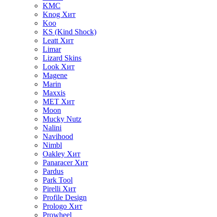
KMC
Knog
Хит
Koo
KS (Kind Shock)
Leatt
Хит
Limar
Lizard Skins
Look
Хит
Magene
Marin
Maxxis
MET
Хит
Moon
Mucky Nutz
Nalini
Navihood
Nimbl
Oakley
Хит
Panaracer
Хит
Pardus
Park Tool
Pirelli
Хит
Profile Design
Prologo
Хит
Prowheel