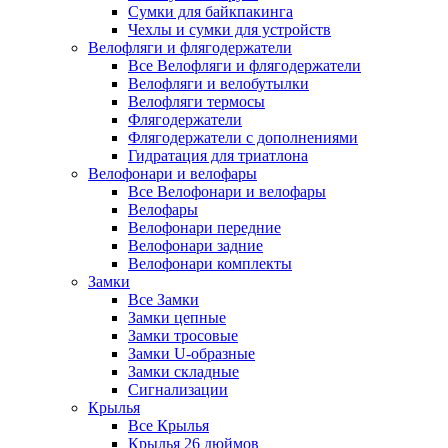
Сумки для байкпакинга
Чехлы и сумки для устройств
Велофляги и флягодержатели
Все Велофляги и флягодержатели
Велофляги и велобутылки
Велофляги термосы
Флягодержатели
Флягодержатели с дополнениями
Гидратация для триатлона
Велофонари и велофары
Все Велофонари и велофары
Велофары
Велофонари передние
Велофонари задние
Велофонари комплекты
Замки
Все Замки
Замки цепные
Замки тросовые
Замки U-образные
Замки складные
Сигнализации
Крылья
Все Крылья
Крылья 26 дюймов