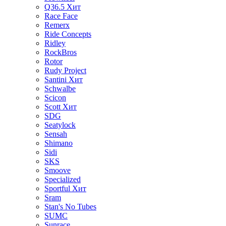
Q36.5
Хит
Race Face
Remerx
Ride Concepts
Ridley
RockBros
Rotor
Rudy Project
Santini
Хит
Schwalbe
Scicon
Scott
Хит
SDG
Seatylock
Sensah
Shimano
Sidi
SKS
Smoove
Specialized
Sportful
Хит
Sram
Stan's No Tubes
SUMC
Sunrace