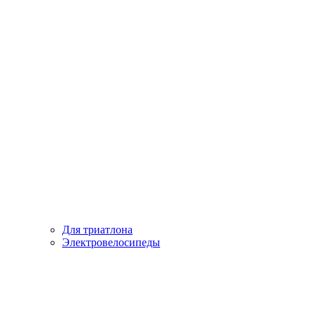
Для триатлона
Электровелосипеды