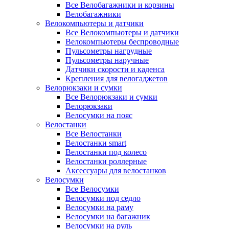
Все Велобагажники и корзины
Велобагажники
Велокомпьютеры и датчики
Все Велокомпьютеры и датчики
Велокомпьютеры беспроводные
Пульсометры нагрудные
Пульсометры наручные
Датчики скорости и каденса
Крепления для велогаджетов
Велорюкзаки и сумки
Все Велорюкзаки и сумки
Велорюкзаки
Велосумки на пояс
Велостанки
Все Велостанки
Велостанки smart
Велостанки под колесо
Велостанки роллерные
Аксессуары для велостанков
Велосумки
Все Велосумки
Велосумки под седло
Велосумки на раму
Велосумки на багажник
Велосумки на руль