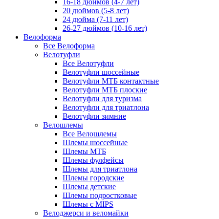
16-18 дюймов (4-7 лет)
20 дюймов (5-8 лет)
24 дюйма (7-11 лет)
26-27 дюймов (10-16 лет)
Велоформа
Все Велоформа
Велотуфли
Все Велотуфли
Велотуфли шоссейные
Велотуфли МТБ контактные
Велотуфли МТБ плоские
Велотуфли для туризма
Велотуфли для триатлона
Велотуфли зимние
Велошлемы
Все Велошлемы
Шлемы шоссейные
Шлемы МТБ
Шлемы фулфейсы
Шлемы для триатлона
Шлемы городские
Шлемы детские
Шлемы подростковые
Шлемы с MIPS
Велоджерси и веломайки