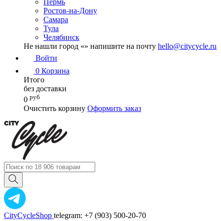
Пермь
Ростов-на-Дону
Самара
Тула
Челябинск
Не нашли город «
» напишите на почту
hello@citycycle.ru
Войти
0
Корзина
Итого
без доставки
руб
0
Очистить корзину
Оформить заказ
CityCycleShop
telegram: +7 (903) 500-20-70