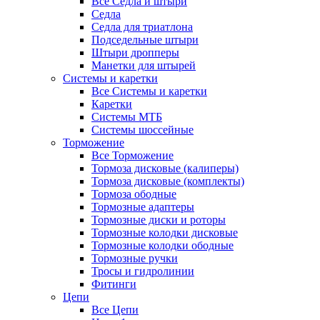
Все Седла и штыри
Седла
Седла для триатлона
Подседельные штыри
Штыри дропперы
Манетки для штырей
Системы и каретки
Все Системы и каретки
Каретки
Системы МТБ
Системы шоссейные
Торможение
Все Торможение
Тормоза дисковые (калиперы)
Тормоза дисковые (комплекты)
Тормоза ободные
Тормозные адаптеры
Тормозные диски и роторы
Тормозные колодки дисковые
Тормозные колодки ободные
Тормозные ручки
Тросы и гидролинии
Фитинги
Цепи
Все Цепи