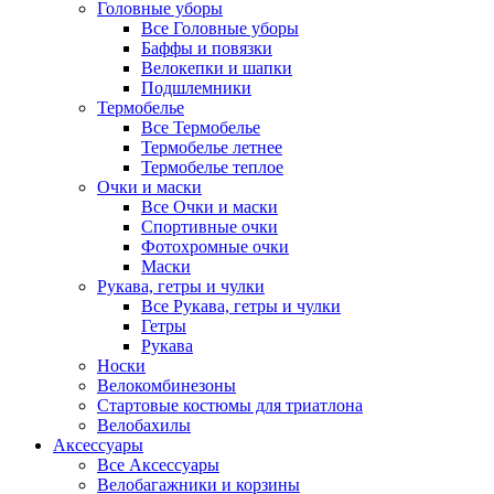
Головные уборы
Все Головные уборы
Баффы и повязки
Велокепки и шапки
Подшлемники
Термобелье
Все Термобелье
Термобелье летнее
Термобелье теплое
Очки и маски
Все Очки и маски
Спортивные очки
Фотохромные очки
Маски
Рукава, гетры и чулки
Все Рукава, гетры и чулки
Гетры
Рукава
Носки
Велокомбинезоны
Стартовые костюмы для триатлона
Велобахилы
Аксессуары
Все Аксессуары
Велобагажники и корзины