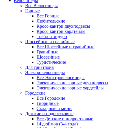
Велосипеды
Все Велосипеды
Горные
Все Горные
Любительские
Кросс-кантри двухподвесы
Кросс-кантри хардтейлы
Трейл и эндуро
Шоссейные и гравийные
Все Шоссейные и гравийные
Гравийные
Шоссейные
Туристические
Для триатлона
Электровелосипеды
Все Электровелосипеды
Электрические горные двухподвесы
Электрические горные хардтейлы
Городские
Все Городские
Гибридные
Складные и мини
Детские и подростковые
Все Детские и подростковые
14 дюймов (3-4 года)