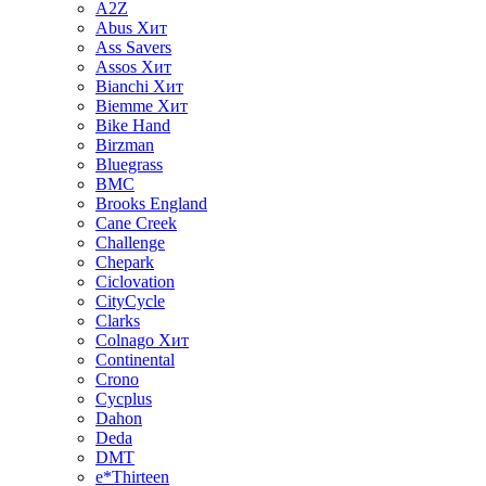
A2Z
Abus
Хит
Ass Savers
Assos
Хит
Bianchi
Хит
Biemme
Хит
Bike Hand
Birzman
Bluegrass
BMC
Brooks England
Cane Creek
Challenge
Chepark
Ciclovation
CityCycle
Clarks
Colnago
Хит
Continental
Crono
Cycplus
Dahon
Deda
DMT
e*Thirteen