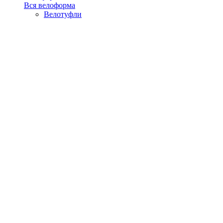
Вся велоформа
Велотуфли