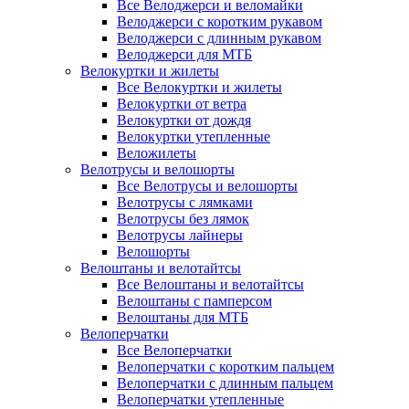
Все Велоджерси и веломайки
Велоджерси с коротким рукавом
Велоджерси с длинным рукавом
Велоджерси для МТБ
Велокуртки и жилеты
Все Велокуртки и жилеты
Велокуртки от ветра
Велокуртки от дождя
Велокуртки утепленные
Веложилеты
Велотрусы и велошорты
Все Велотрусы и велошорты
Велотрусы с лямками
Велотрусы без лямок
Велотрусы лайнеры
Велошорты
Велоштаны и велотайтсы
Все Велоштаны и велотайтсы
Велоштаны с памперсом
Велоштаны для МТБ
Велоперчатки
Все Велоперчатки
Велоперчатки с коротким пальцем
Велоперчатки с длинным пальцем
Велоперчатки утепленные