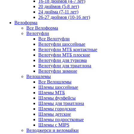
16-18 дюймов (4-7 лет)
20 дюймов (5-8 лет)
24 дюйма (7-11 лет)
26-27 дюймов (10-16 лет)
Велоформа
Все Велоформа
Велотуфли
Все Велотуфли
Велотуфли шоссейные
Велотуфли МТБ контактные
Велотуфли МТБ плоские
Велотуфли для туризма
Велотуфли для триатлона
Велотуфли зимние
Велошлемы
Все Велошлемы
Шлемы шоссейные
Шлемы МТБ
Шлемы фулфейсы
Шлемы для триатлона
Шлемы городские
Шлемы детские
Шлемы подростковые
Шлемы с MIPS
Велоджерси и веломайки