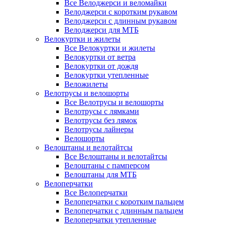
Все Велоджерси и веломайки
Велоджерси с коротким рукавом
Велоджерси с длинным рукавом
Велоджерси для МТБ
Велокуртки и жилеты
Все Велокуртки и жилеты
Велокуртки от ветра
Велокуртки от дождя
Велокуртки утепленные
Веложилеты
Велотрусы и велошорты
Все Велотрусы и велошорты
Велотрусы с лямками
Велотрусы без лямок
Велотрусы лайнеры
Велошорты
Велоштаны и велотайтсы
Все Велоштаны и велотайтсы
Велоштаны с памперсом
Велоштаны для МТБ
Велоперчатки
Все Велоперчатки
Велоперчатки с коротким пальцем
Велоперчатки с длинным пальцем
Велоперчатки утепленные