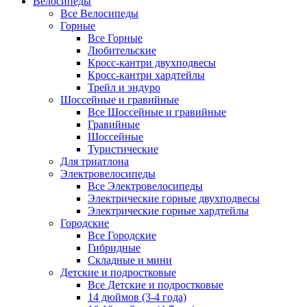
Велосипеды
Все Велосипеды
Горные
Все Горные
Любительские
Кросс-кантри двухподвесы
Кросс-кантри хардтейлы
Трейл и эндуро
Шоссейные и гравийные
Все Шоссейные и гравийные
Гравийные
Шоссейные
Туристические
Для триатлона
Электровелосипеды
Все Электровелосипеды
Электрические горные двухподвесы
Электрические горные хардтейлы
Городские
Все Городские
Гибридные
Складные и мини
Детские и подростковые
Все Детские и подростковые
14 дюймов (3-4 года)