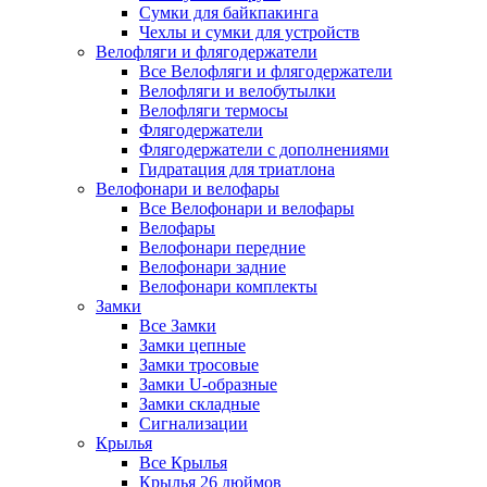
Сумки для байкпакинга
Чехлы и сумки для устройств
Велофляги и флягодержатели
Все Велофляги и флягодержатели
Велофляги и велобутылки
Велофляги термосы
Флягодержатели
Флягодержатели с дополнениями
Гидратация для триатлона
Велофонари и велофары
Все Велофонари и велофары
Велофары
Велофонари передние
Велофонари задние
Велофонари комплекты
Замки
Все Замки
Замки цепные
Замки тросовые
Замки U-образные
Замки складные
Сигнализации
Крылья
Все Крылья
Крылья 26 дюймов