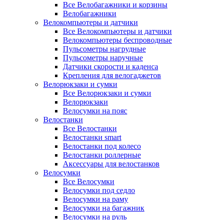
Все Велобагажники и корзины
Велобагажники
Велокомпьютеры и датчики
Все Велокомпьютеры и датчики
Велокомпьютеры беспроводные
Пульсометры нагрудные
Пульсометры наручные
Датчики скорости и каденса
Крепления для велогаджетов
Велорюкзаки и сумки
Все Велорюкзаки и сумки
Велорюкзаки
Велосумки на пояс
Велостанки
Все Велостанки
Велостанки smart
Велостанки под колесо
Велостанки роллерные
Аксессуары для велостанков
Велосумки
Все Велосумки
Велосумки под седло
Велосумки на раму
Велосумки на багажник
Велосумки на руль