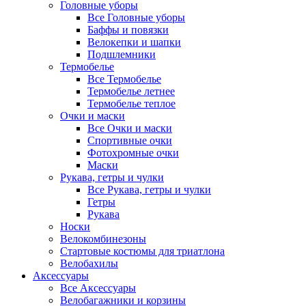
Головные уборы
Все Головные уборы
Баффы и повязки
Велокепки и шапки
Подшлемники
Термобелье
Все Термобелье
Термобелье летнее
Термобелье теплое
Очки и маски
Все Очки и маски
Спортивные очки
Фотохромные очки
Маски
Рукава, гетры и чулки
Все Рукава, гетры и чулки
Гетры
Рукава
Носки
Велокомбинезоны
Стартовые костюмы для триатлона
Велобахилы
Аксессуары
Все Аксессуары
Велобагажники и корзины