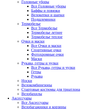
Головные уборы
Все Головные уборы
Баффы и повязки
Велокепки и шапки
Подшлемники
Термобелье
Все Термобелье
Термобелье летнее
Термобелье теплое
Очки и маски
Все Очки и маски
Спортивные очки
Фотохромные очки
Маски
Рукава, гетры и чулки
Все Рукава, гетры и чулки
Гетры
Рукава
Носки
Велокомбинезоны
Стартовые костюмы для триатлона
Велобахилы
Аксессуары
Все Аксессуары
Велобагажники и корзины