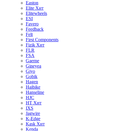
Easton
Elite
Хит
Elitewheels
ESI
Favero
Feedback
Felt
First Components
Fizik
Хит
FLR
FSA
Gaerne
Gineyea
Giyo
Gobik
Hagen
Haibike
Hanseline
HJC
HT
Хит
IXS
Jagwire
K-Edge
Kask
Хит
Kenda