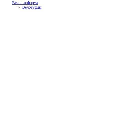
Вся велоформа
Велотуфли