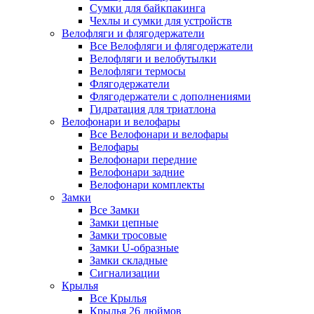
Сумки для байкпакинга
Чехлы и сумки для устройств
Велофляги и флягодержатели
Все Велофляги и флягодержатели
Велофляги и велобутылки
Велофляги термосы
Флягодержатели
Флягодержатели с дополнениями
Гидратация для триатлона
Велофонари и велофары
Все Велофонари и велофары
Велофары
Велофонари передние
Велофонари задние
Велофонари комплекты
Замки
Все Замки
Замки цепные
Замки тросовые
Замки U-образные
Замки складные
Сигнализации
Крылья
Все Крылья
Крылья 26 дюймов