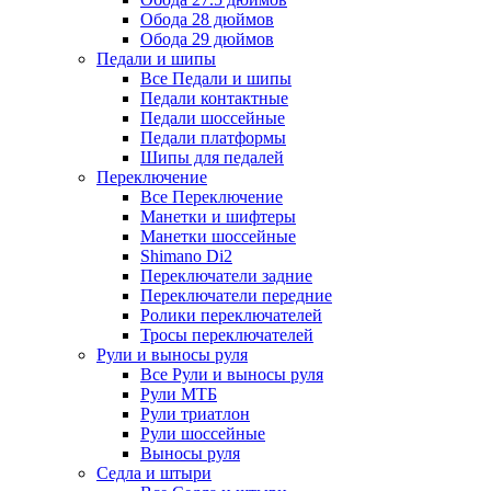
Обода 28 дюймов
Обода 29 дюймов
Педали и шипы
Все Педали и шипы
Педали контактные
Педали шоссейные
Педали платформы
Шипы для педалей
Переключение
Все Переключение
Манетки и шифтеры
Манетки шоссейные
Shimano Di2
Переключатели задние
Переключатели передние
Ролики переключателей
Тросы переключателей
Рули и выносы руля
Все Рули и выносы руля
Рули МТБ
Рули триатлон
Рули шоссейные
Выносы руля
Седла и штыри