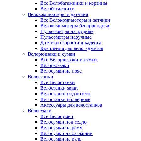
Все Велобагажники и корзины
Велобагажники
Велокомпьютеры и датчики
Все Велокомпьютеры и датчики
Велокомпьютеры беспроводные
Пульсометры нагрудные
Пульсометры наручные
Датчики скорости и каденса
Крепления для велогаджетов
Велорюкзаки и сумки
Все Велорюкзаки и сумки
Велорюкзаки
Велосумки на пояс
Велостанки
Все Велостанки
Велостанки smart
Велостанки под колесо
Велостанки роллерные
Аксессуары для велостанков
Велосумки
Все Велосумки
Велосумки под седло
Велосумки на раму
Велосумки на багажник
Велосумки на руль