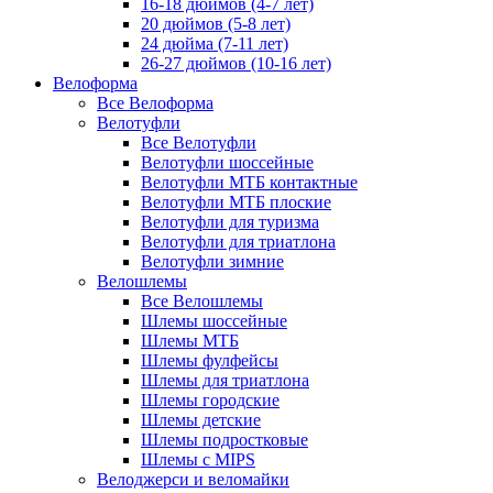
16-18 дюймов (4-7 лет)
20 дюймов (5-8 лет)
24 дюйма (7-11 лет)
26-27 дюймов (10-16 лет)
Велоформа
Все Велоформа
Велотуфли
Все Велотуфли
Велотуфли шоссейные
Велотуфли МТБ контактные
Велотуфли МТБ плоские
Велотуфли для туризма
Велотуфли для триатлона
Велотуфли зимние
Велошлемы
Все Велошлемы
Шлемы шоссейные
Шлемы МТБ
Шлемы фулфейсы
Шлемы для триатлона
Шлемы городские
Шлемы детские
Шлемы подростковые
Шлемы с MIPS
Велоджерси и веломайки