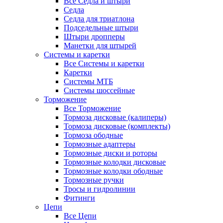
Все Седла и штыри
Седла
Седла для триатлона
Подседельные штыри
Штыри дропперы
Манетки для штырей
Системы и каретки
Все Системы и каретки
Каретки
Системы МТБ
Системы шоссейные
Торможение
Все Торможение
Тормоза дисковые (калиперы)
Тормоза дисковые (комплекты)
Тормоза ободные
Тормозные адаптеры
Тормозные диски и роторы
Тормозные колодки дисковые
Тормозные колодки ободные
Тормозные ручки
Тросы и гидролинии
Фитинги
Цепи
Все Цепи