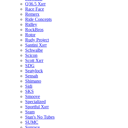
Q36.5
Хит
Race Face
Remerx
Ride Concepts
Ridley
RockBros
Rotor
Rudy Project
Santini
Хит
Schwalbe
Scicon
Scott
Хит
SDG
Seatylock
Sensah
Shimano
Sidi
SKS
Smoove
Specialized
Sportful
Хит
Sram
Stan's No Tubes
SUMC
Sunrace