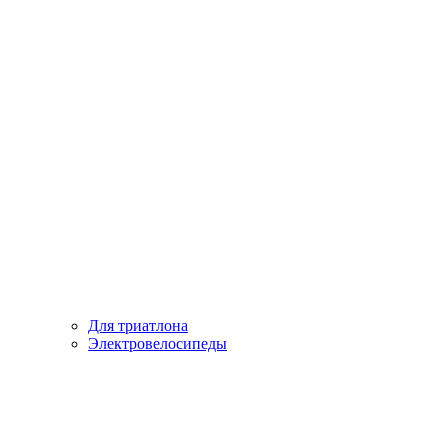
Для триатлона
Электровелосипеды