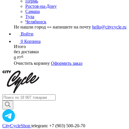
Пермь
Ростов-на-Дону
Самара
Тула
Челябинск
Не нашли город «
» напишите на почту
hello@citycycle.ru
Войти
0
Корзина
Итого
без доставки
руб
0
Очистить корзину
Оформить заказ
CityCycleShop
telegram: +7 (903) 500-20-70