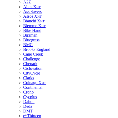
A2Z
Abus
Хит
Ass Savers
Assos
Хит
Bianchi
Хит
Biemme
Хит
Bike Hand
Birzman
Bluegrass
BMC
Brooks England
Cane Creek
Challenge
Chepark
Ciclovation
CityCycle
Clarks
Colnago
Хит
Continental
Crono
Cycplus
Dahon
Deda
DMT
e*Thirteen