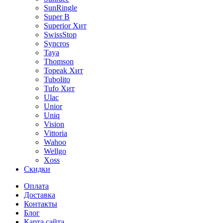
SunRingle
Super B
Superior
Хит
SwissStop
Syncros
Taya
Thomson
Topeak
Хит
Tubolito
Tufo
Хит
Ulac
Unior
Uniq
Vision
Vittoria
Wahoo
Wellgo
Xoss
Скидки
Оплата
Доставка
Контакты
Блог
Карта сайта