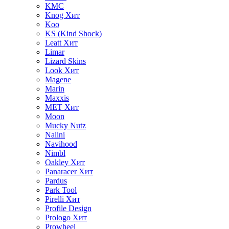
KMC
Knog
Хит
Koo
KS (Kind Shock)
Leatt
Хит
Limar
Lizard Skins
Look
Хит
Magene
Marin
Maxxis
MET
Хит
Moon
Mucky Nutz
Nalini
Navihood
Nimbl
Oakley
Хит
Panaracer
Хит
Pardus
Park Tool
Pirelli
Хит
Profile Design
Prologo
Хит
Prowheel