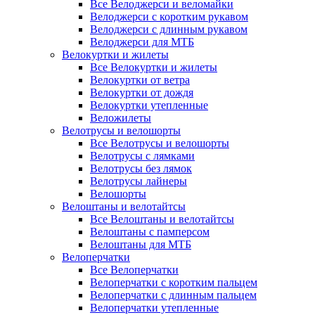
Все Велоджерси и веломайки
Велоджерси с коротким рукавом
Велоджерси с длинным рукавом
Велоджерси для МТБ
Велокуртки и жилеты
Все Велокуртки и жилеты
Велокуртки от ветра
Велокуртки от дождя
Велокуртки утепленные
Веложилеты
Велотрусы и велошорты
Все Велотрусы и велошорты
Велотрусы с лямками
Велотрусы без лямок
Велотрусы лайнеры
Велошорты
Велоштаны и велотайтсы
Все Велоштаны и велотайтсы
Велоштаны с памперсом
Велоштаны для МТБ
Велоперчатки
Все Велоперчатки
Велоперчатки с коротким пальцем
Велоперчатки с длинным пальцем
Велоперчатки утепленные