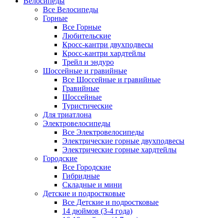
Велосипеды
Все Велосипеды
Горные
Все Горные
Любительские
Кросс-кантри двухподвесы
Кросс-кантри хардтейлы
Трейл и эндуро
Шоссейные и гравийные
Все Шоссейные и гравийные
Гравийные
Шоссейные
Туристические
Для триатлона
Электровелосипеды
Все Электровелосипеды
Электрические горные двухподвесы
Электрические горные хардтейлы
Городские
Все Городские
Гибридные
Складные и мини
Детские и подростковые
Все Детские и подростковые
14 дюймов (3-4 года)