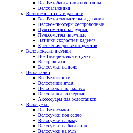
Все Велобагажники и корзины
Велобагажники
Велокомпьютеры и датчики
Все Велокомпьютеры и датчики
Велокомпьютеры беспроводные
Пульсометры нагрудные
Пульсометры наручные
Датчики скорости и каденса
Крепления для велогаджетов
Велорюкзаки и сумки
Все Велорюкзаки и сумки
Велорюкзаки
Велосумки на пояс
Велостанки
Все Велостанки
Велостанки smart
Велостанки под колесо
Велостанки роллерные
Аксессуары для велостанков
Велосумки
Все Велосумки
Велосумки под седло
Велосумки на раму
Велосумки на багажник
Велосумки на руль