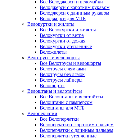
Все Велоджерси и веломайки
Велоджерси с коротким рукавом
Велоджерси с длинным рукавом
Велоджерси для МТБ
Велокуртки и жилеты
Все Велокуртки и жилеты
Велокуртки от ветра
Велокуртки от дождя
Велокуртки утепленные
Веложилеты
Велотрусы и велошорты
Все Велотрусы и велошорты
Велотрусы с лямками
Велотрусы без лямок
Велотрусы лайнеры
Велошорты
Велоштаны и велотайтсы
Все Велоштаны и велотайтсы
Велоштаны с памперсом
Велоштаны для МТБ
Велоперчатки
Все Велоперчатки
Велоперчатки с коротким пальцем
Велоперчатки с длинным пальцем
Велоперчатки утепленные