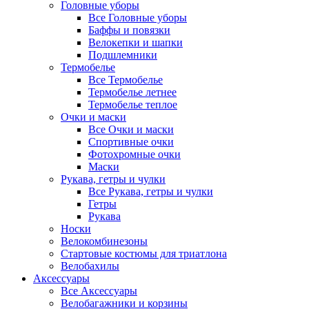
Головные уборы
Все Головные уборы
Баффы и повязки
Велокепки и шапки
Подшлемники
Термобелье
Все Термобелье
Термобелье летнее
Термобелье теплое
Очки и маски
Все Очки и маски
Спортивные очки
Фотохромные очки
Маски
Рукава, гетры и чулки
Все Рукава, гетры и чулки
Гетры
Рукава
Носки
Велокомбинезоны
Стартовые костюмы для триатлона
Велобахилы
Аксессуары
Все Аксессуары
Велобагажники и корзины