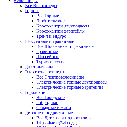
Велосипеды
Все Велосипеды
Горные
Все Горные
Любительские
Кросс-кантри двухподвесы
Кросс-кантри хардтейлы
Трейл и эндуро
Шоссейные и гравийные
Все Шоссейные и гравийные
Гравийные
Шоссейные
Туристические
Для триатлона
Электровелосипеды
Все Электровелосипеды
Электрические горные двухподвесы
Электрические горные хардтейлы
Городские
Все Городские
Гибридные
Складные и мини
Детские и подростковые
Все Детские и подростковые
14 дюймов (3-4 года)