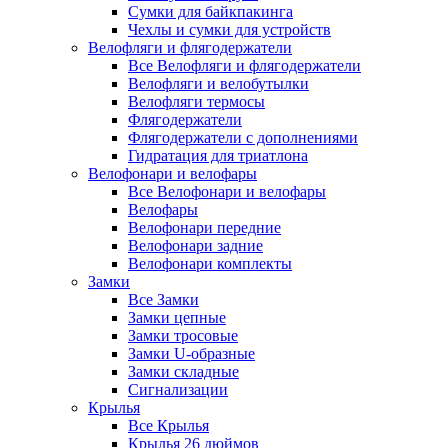
Сумки для байкпакинга
Чехлы и сумки для устройств
Велофляги и флягодержатели
Все Велофляги и флягодержатели
Велофляги и велобутылки
Велофляги термосы
Флягодержатели
Флягодержатели с дополнениями
Гидратация для триатлона
Велофонари и велофары
Все Велофонари и велофары
Велофары
Велофонари передние
Велофонари задние
Велофонари комплекты
Замки
Все Замки
Замки цепные
Замки тросовые
Замки U-образные
Замки складные
Сигнализации
Крылья
Все Крылья
Крылья 26 дюймов