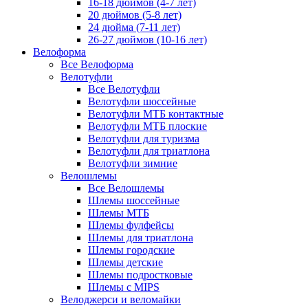
16-18 дюймов (4-7 лет)
20 дюймов (5-8 лет)
24 дюйма (7-11 лет)
26-27 дюймов (10-16 лет)
Велоформа
Все Велоформа
Велотуфли
Все Велотуфли
Велотуфли шоссейные
Велотуфли МТБ контактные
Велотуфли МТБ плоские
Велотуфли для туризма
Велотуфли для триатлона
Велотуфли зимние
Велошлемы
Все Велошлемы
Шлемы шоссейные
Шлемы МТБ
Шлемы фулфейсы
Шлемы для триатлона
Шлемы городские
Шлемы детские
Шлемы подростковые
Шлемы с MIPS
Велоджерси и веломайки