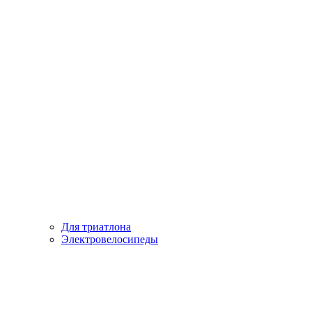
Для триатлона
Электровелосипеды