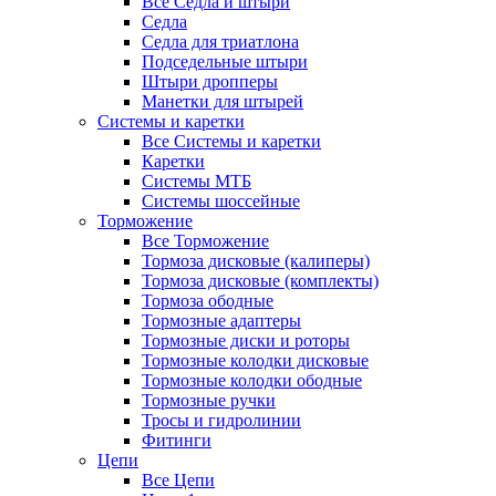
Все Седла и штыри
Седла
Седла для триатлона
Подседельные штыри
Штыри дропперы
Манетки для штырей
Системы и каретки
Все Системы и каретки
Каретки
Системы МТБ
Системы шоссейные
Торможение
Все Торможение
Тормоза дисковые (калиперы)
Тормоза дисковые (комплекты)
Тормоза ободные
Тормозные адаптеры
Тормозные диски и роторы
Тормозные колодки дисковые
Тормозные колодки ободные
Тормозные ручки
Тросы и гидролинии
Фитинги
Цепи
Все Цепи