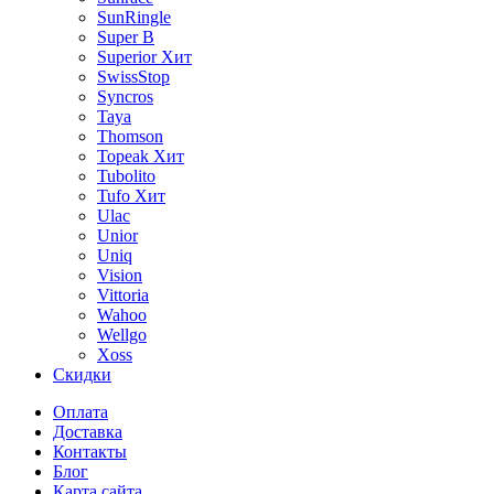
SunRingle
Super B
Superior
Хит
SwissStop
Syncros
Taya
Thomson
Topeak
Хит
Tubolito
Tufo
Хит
Ulac
Unior
Uniq
Vision
Vittoria
Wahoo
Wellgo
Xoss
Скидки
Оплата
Доставка
Контакты
Блог
Карта сайта