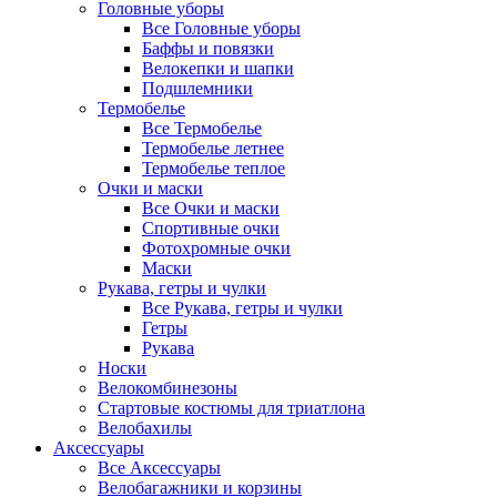
Головные уборы
Все Головные уборы
Баффы и повязки
Велокепки и шапки
Подшлемники
Термобелье
Все Термобелье
Термобелье летнее
Термобелье теплое
Очки и маски
Все Очки и маски
Спортивные очки
Фотохромные очки
Маски
Рукава, гетры и чулки
Все Рукава, гетры и чулки
Гетры
Рукава
Носки
Велокомбинезоны
Стартовые костюмы для триатлона
Велобахилы
Аксессуары
Все Аксессуары
Велобагажники и корзины