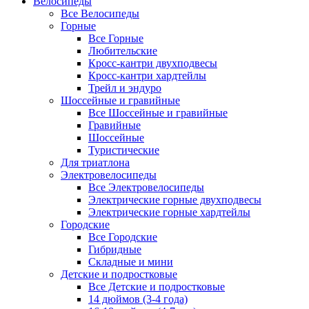
Велосипеды
Все Велосипеды
Горные
Все Горные
Любительские
Кросс-кантри двухподвесы
Кросс-кантри хардтейлы
Трейл и эндуро
Шоссейные и гравийные
Все Шоссейные и гравийные
Гравийные
Шоссейные
Туристические
Для триатлона
Электровелосипеды
Все Электровелосипеды
Электрические горные двухподвесы
Электрические горные хардтейлы
Городские
Все Городские
Гибридные
Складные и мини
Детские и подростковые
Все Детские и подростковые
14 дюймов (3-4 года)