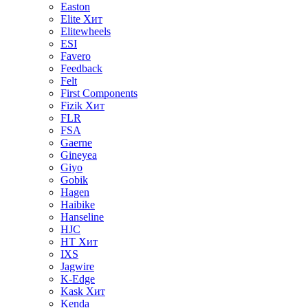
Easton
Elite
Хит
Elitewheels
ESI
Favero
Feedback
Felt
First Components
Fizik
Хит
FLR
FSA
Gaerne
Gineyea
Giyo
Gobik
Hagen
Haibike
Hanseline
HJC
HT
Хит
IXS
Jagwire
K-Edge
Kask
Хит
Kenda