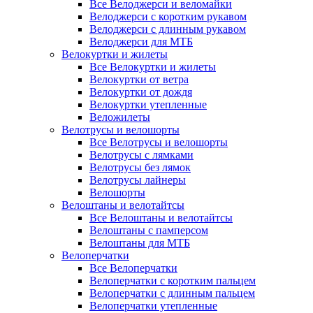
Все Велоджерси и веломайки
Велоджерси с коротким рукавом
Велоджерси с длинным рукавом
Велоджерси для МТБ
Велокуртки и жилеты
Все Велокуртки и жилеты
Велокуртки от ветра
Велокуртки от дождя
Велокуртки утепленные
Веложилеты
Велотрусы и велошорты
Все Велотрусы и велошорты
Велотрусы с лямками
Велотрусы без лямок
Велотрусы лайнеры
Велошорты
Велоштаны и велотайтсы
Все Велоштаны и велотайтсы
Велоштаны с памперсом
Велоштаны для МТБ
Велоперчатки
Все Велоперчатки
Велоперчатки с коротким пальцем
Велоперчатки с длинным пальцем
Велоперчатки утепленные