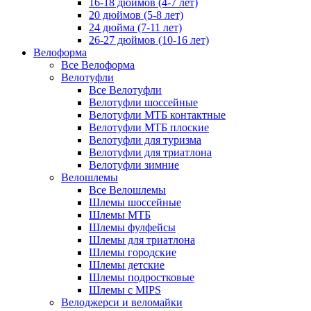
16-18 дюймов (4-7 лет)
20 дюймов (5-8 лет)
24 дюйма (7-11 лет)
26-27 дюймов (10-16 лет)
Велоформа
Все Велоформа
Велотуфли
Все Велотуфли
Велотуфли шоссейные
Велотуфли МТБ контактные
Велотуфли МТБ плоские
Велотуфли для туризма
Велотуфли для триатлона
Велотуфли зимние
Велошлемы
Все Велошлемы
Шлемы шоссейные
Шлемы МТБ
Шлемы фулфейсы
Шлемы для триатлона
Шлемы городские
Шлемы детские
Шлемы подростковые
Шлемы с MIPS
Велоджерси и веломайки