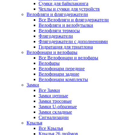
Сумки для байкпакинга
Чехлы и сумки для устройств
Велофляги и флягодержатели
Все Велофляги и флягодержатели
Велофляги и велобутылки
Велофляги термосы
Флягодержатели
Флягодержатели с дополнениями
Гидратация для триатлона
Велофонари и велофары
Все Велофонари и велофары
Велофары
Велофонари передние
Велофонари задние
Велофонари комплекты
Замки
Все Замки
Замки цепные
Замки тросовые
Замки U-образные
Замки складные
Сигнализации
Крылья
Все Крылья
Крылья 26 дюймов