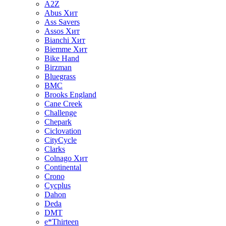
A2Z
Abus
Хит
Ass Savers
Assos
Хит
Bianchi
Хит
Biemme
Хит
Bike Hand
Birzman
Bluegrass
BMC
Brooks England
Cane Creek
Challenge
Chepark
Ciclovation
CityCycle
Clarks
Colnago
Хит
Continental
Crono
Cycplus
Dahon
Deda
DMT
e*Thirteen