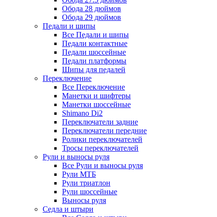
Обода 28 дюймов
Обода 29 дюймов
Педали и шипы
Все Педали и шипы
Педали контактные
Педали шоссейные
Педали платформы
Шипы для педалей
Переключение
Все Переключение
Манетки и шифтеры
Манетки шоссейные
Shimano Di2
Переключатели задние
Переключатели передние
Ролики переключателей
Тросы переключателей
Рули и выносы руля
Все Рули и выносы руля
Рули МТБ
Рули триатлон
Рули шоссейные
Выносы руля
Седла и штыри