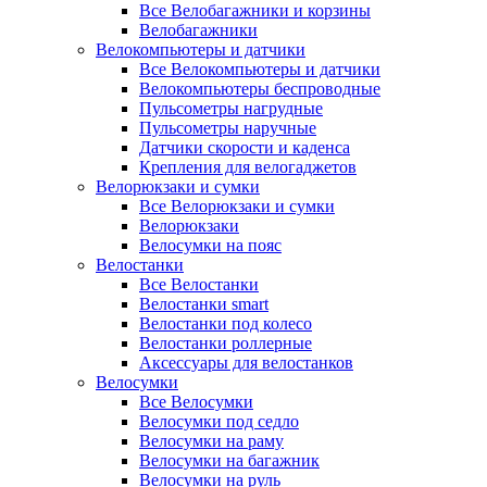
Все Велобагажники и корзины
Велобагажники
Велокомпьютеры и датчики
Все Велокомпьютеры и датчики
Велокомпьютеры беспроводные
Пульсометры нагрудные
Пульсометры наручные
Датчики скорости и каденса
Крепления для велогаджетов
Велорюкзаки и сумки
Все Велорюкзаки и сумки
Велорюкзаки
Велосумки на пояс
Велостанки
Все Велостанки
Велостанки smart
Велостанки под колесо
Велостанки роллерные
Аксессуары для велостанков
Велосумки
Все Велосумки
Велосумки под седло
Велосумки на раму
Велосумки на багажник
Велосумки на руль