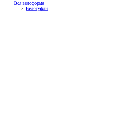
Вся велоформа
Велотуфли