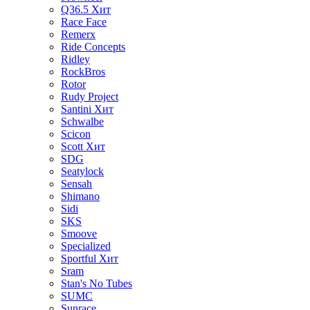
Q36.5
Хит
Race Face
Remerx
Ride Concepts
Ridley
RockBros
Rotor
Rudy Project
Santini
Хит
Schwalbe
Scicon
Scott
Хит
SDG
Seatylock
Sensah
Shimano
Sidi
SKS
Smoove
Specialized
Sportful
Хит
Sram
Stan's No Tubes
SUMC
Sunrace