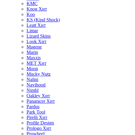
KMC
Knog
Хит
Koo
KS (Kind Shock)
Leatt
Хит
Limar
Lizard Skins
Look
Хит
Magene
Marin
Maxxis
MET
Хит
Moon
Mucky Nutz
Nalini
Navihood
Nimbl
Oakley
Хит
Panaracer
Хит
Pardus
Park Tool
Pirelli
Хит
Profile Design
Prologo
Хит
Prowheel