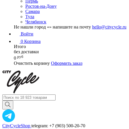
Пермь
Ростов-на-Дону
Самара
Тула
Челябинск
Не нашли город «
» напишите на почту
hello@citycycle.ru
Войти
0
Корзина
Итого
без доставки
руб
0
Очистить корзину
Оформить заказ
CityCycleShop
telegram: +7 (903) 500-20-70