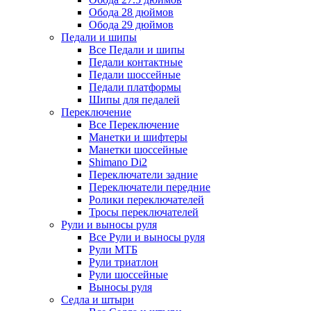
Обода 28 дюймов
Обода 29 дюймов
Педали и шипы
Все Педали и шипы
Педали контактные
Педали шоссейные
Педали платформы
Шипы для педалей
Переключение
Все Переключение
Манетки и шифтеры
Манетки шоссейные
Shimano Di2
Переключатели задние
Переключатели передние
Ролики переключателей
Тросы переключателей
Рули и выносы руля
Все Рули и выносы руля
Рули МТБ
Рули триатлон
Рули шоссейные
Выносы руля
Седла и штыри