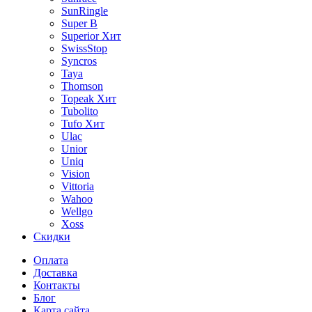
SunRingle
Super B
Superior
Хит
SwissStop
Syncros
Taya
Thomson
Topeak
Хит
Tubolito
Tufo
Хит
Ulac
Unior
Uniq
Vision
Vittoria
Wahoo
Wellgo
Xoss
Скидки
Оплата
Доставка
Контакты
Блог
Карта сайта