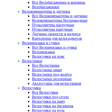
Все Велобагажники и корзины
Велобагажники
Велокомпьютеры и датчики
Все Велокомпьютеры и датчики
Велокомпьютеры беспроводные
Пульсометры нагрудные
Пульсометры наручные
Датчики скорости и каденса
Крепления для велогаджетов
Велорюкзаки и сумки
Все Велорюкзаки и сумки
Велорюкзаки
Велосумки на пояс
Велостанки
Все Велостанки
Велостанки smart
Велостанки под колесо
Велостанки роллерные
Аксессуары для велостанков
Велосумки
Все Велосумки
Велосумки под седло
Велосумки на раму
Велосумки на багажник
Велосумки на руль