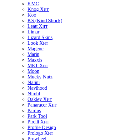
KMC
Knog
Хит
Koo
KS (Kind Shock)
Leatt
Хит
Limar
Lizard Skins
Look
Хит
Magene
Marin
Maxxis
MET
Хит
Moon
Mucky Nutz
Nalini
Navihood
Nimbl
Oakley
Хит
Panaracer
Хит
Pardus
Park Tool
Pirelli
Хит
Profile Design
Prologo
Хит
Prowheel