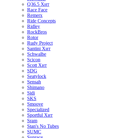
Q36.5
Хит
Race Face
Remerx
Ride Concepts
Ridley
RockBros
Rotor
Rudy Project
Santini
Хит
Schwalbe
Scicon
Scott
Хит
SDG
Seatylock
Sensah
Shimano
Sidi
SKS
Smoove
Specialized
Sportful
Хит
Sram
Stan's No Tubes
SUMC
Sunrace