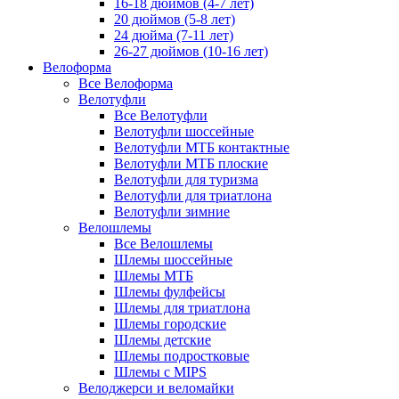
16-18 дюймов (4-7 лет)
20 дюймов (5-8 лет)
24 дюйма (7-11 лет)
26-27 дюймов (10-16 лет)
Велоформа
Все Велоформа
Велотуфли
Все Велотуфли
Велотуфли шоссейные
Велотуфли МТБ контактные
Велотуфли МТБ плоские
Велотуфли для туризма
Велотуфли для триатлона
Велотуфли зимние
Велошлемы
Все Велошлемы
Шлемы шоссейные
Шлемы МТБ
Шлемы фулфейсы
Шлемы для триатлона
Шлемы городские
Шлемы детские
Шлемы подростковые
Шлемы с MIPS
Велоджерси и веломайки