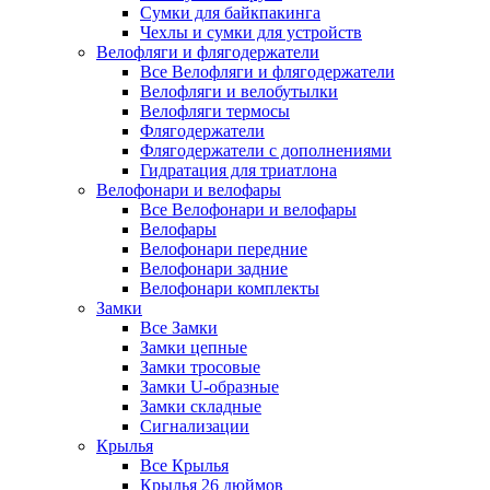
Сумки для байкпакинга
Чехлы и сумки для устройств
Велофляги и флягодержатели
Все Велофляги и флягодержатели
Велофляги и велобутылки
Велофляги термосы
Флягодержатели
Флягодержатели с дополнениями
Гидратация для триатлона
Велофонари и велофары
Все Велофонари и велофары
Велофары
Велофонари передние
Велофонари задние
Велофонари комплекты
Замки
Все Замки
Замки цепные
Замки тросовые
Замки U-образные
Замки складные
Сигнализации
Крылья
Все Крылья
Крылья 26 дюймов