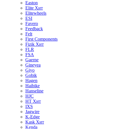
Easton
Elite
Хит
Elitewheels
ESI
Favero
Feedback
Felt
First Components
Fizik
Хит
FLR
FSA
Gaerne
Gineyea
Giyo
Gobik
Hagen
Haibike
Hanseline
HJC
HT
Хит
IXS
Jagwire
K-Edge
Kask
Хит
Kenda