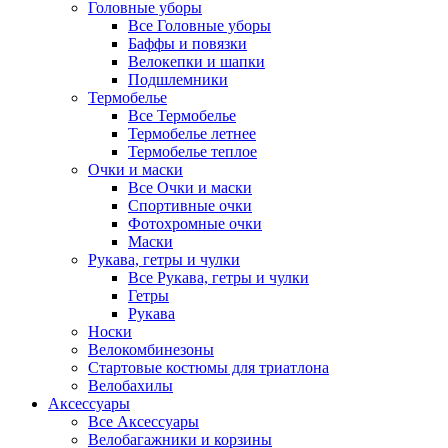
Головные уборы
Все Головные уборы
Баффы и повязки
Велокепки и шапки
Подшлемники
Термобелье
Все Термобелье
Термобелье летнее
Термобелье теплое
Очки и маски
Все Очки и маски
Спортивные очки
Фотохромные очки
Маски
Рукава, гетры и чулки
Все Рукава, гетры и чулки
Гетры
Рукава
Носки
Велокомбинезоны
Стартовые костюмы для триатлона
Велобахилы
Аксессуары
Все Аксессуары
Велобагажники и корзины