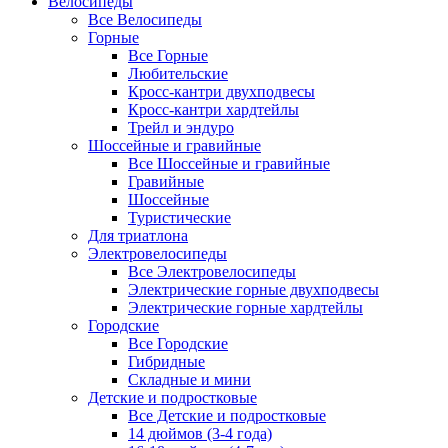
Велосипеды
Все Велосипеды
Горные
Все Горные
Любительские
Кросс-кантри двухподвесы
Кросс-кантри хардтейлы
Трейл и эндуро
Шоссейные и гравийные
Все Шоссейные и гравийные
Гравийные
Шоссейные
Туристические
Для триатлона
Электровелосипеды
Все Электровелосипеды
Электрические горные двухподвесы
Электрические горные хардтейлы
Городские
Все Городские
Гибридные
Складные и мини
Детские и подростковые
Все Детские и подростковые
14 дюймов (3-4 года)