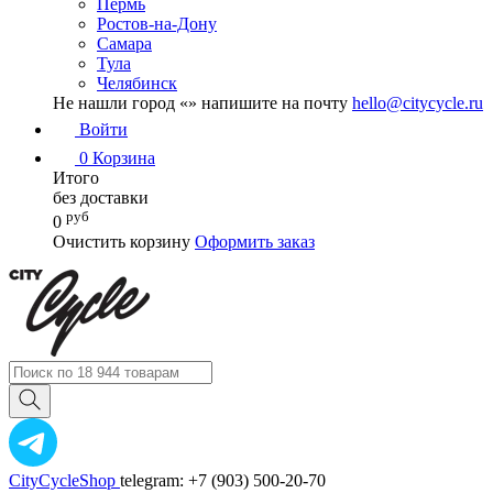
Пермь
Ростов-на-Дону
Самара
Тула
Челябинск
Не нашли город «
» напишите на почту
hello@citycycle.ru
Войти
0
Корзина
Итого
без доставки
руб
0
Очистить корзину
Оформить заказ
CityCycleShop
telegram: +7 (903) 500-20-70