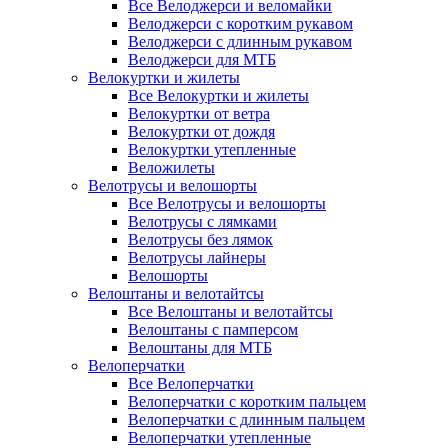
Все Велоджерси и веломайки
Велоджерси с коротким рукавом
Велоджерси с длинным рукавом
Велоджерси для МТБ
Велокуртки и жилеты
Все Велокуртки и жилеты
Велокуртки от ветра
Велокуртки от дождя
Велокуртки утепленные
Веложилеты
Велотрусы и велошорты
Все Велотрусы и велошорты
Велотрусы с лямками
Велотрусы без лямок
Велотрусы лайнеры
Велошорты
Велоштаны и велотайтсы
Все Велоштаны и велотайтсы
Велоштаны с памперсом
Велоштаны для МТБ
Велоперчатки
Все Велоперчатки
Велоперчатки с коротким пальцем
Велоперчатки с длинным пальцем
Велоперчатки утепленные