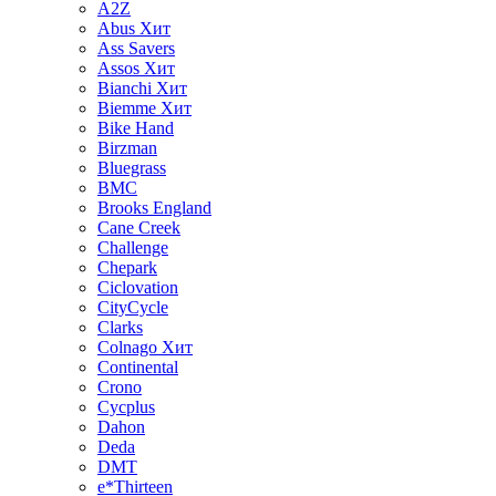
A2Z
Abus
Хит
Ass Savers
Assos
Хит
Bianchi
Хит
Biemme
Хит
Bike Hand
Birzman
Bluegrass
BMC
Brooks England
Cane Creek
Challenge
Chepark
Ciclovation
CityCycle
Clarks
Colnago
Хит
Continental
Crono
Cycplus
Dahon
Deda
DMT
e*Thirteen