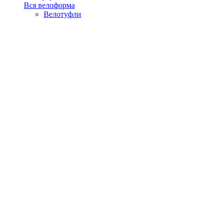
Вся велоформа
Велотуфли