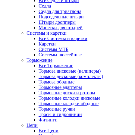
Все Седла и штыри
Седла
Седла для триатлона
Подседельные штыри
Штыри дропперы
Манетки для штырей
Системы и каретки
Все Системы и каретки
Каретки
Системы МТБ
Системы шоссейные
Торможение
Все Торможение
Тормоза дисковые (калиперы)
Тормоза дисковые (комплекты)
Тормоза ободные
Тормозные адаптеры
Тормозные диски и роторы
Тормозные колодки дисковые
Тормозные колодки ободные
Тормозные ручки
Тросы и гидролинии
Фитинги
Цепи
Все Цепи