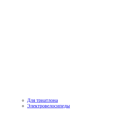
Для триатлона
Электровелосипеды