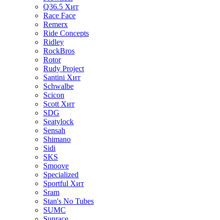
Q36.5
Хит
Race Face
Remerx
Ride Concepts
Ridley
RockBros
Rotor
Rudy Project
Santini
Хит
Schwalbe
Scicon
Scott
Хит
SDG
Seatylock
Sensah
Shimano
Sidi
SKS
Smoove
Specialized
Sportful
Хит
Sram
Stan's No Tubes
SUMC
Sunrace