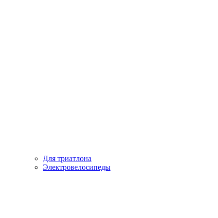
Для триатлона
Электровелосипеды