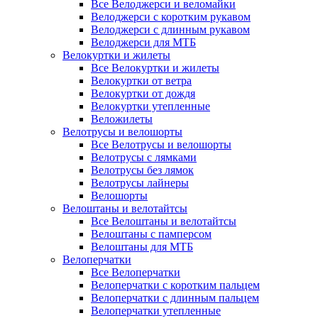
Все Велоджерси и веломайки
Велоджерси с коротким рукавом
Велоджерси с длинным рукавом
Велоджерси для МТБ
Велокуртки и жилеты
Все Велокуртки и жилеты
Велокуртки от ветра
Велокуртки от дождя
Велокуртки утепленные
Веложилеты
Велотрусы и велошорты
Все Велотрусы и велошорты
Велотрусы с лямками
Велотрусы без лямок
Велотрусы лайнеры
Велошорты
Велоштаны и велотайтсы
Все Велоштаны и велотайтсы
Велоштаны с памперсом
Велоштаны для МТБ
Велоперчатки
Все Велоперчатки
Велоперчатки с коротким пальцем
Велоперчатки с длинным пальцем
Велоперчатки утепленные