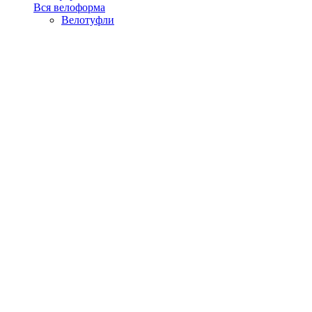
Вся велоформа
Велотуфли