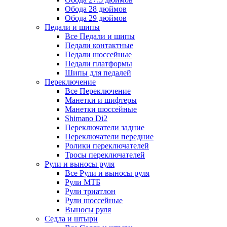
Обода 28 дюймов
Обода 29 дюймов
Педали и шипы
Все Педали и шипы
Педали контактные
Педали шоссейные
Педали платформы
Шипы для педалей
Переключение
Все Переключение
Манетки и шифтеры
Манетки шоссейные
Shimano Di2
Переключатели задние
Переключатели передние
Ролики переключателей
Тросы переключателей
Рули и выносы руля
Все Рули и выносы руля
Рули МТБ
Рули триатлон
Рули шоссейные
Выносы руля
Седла и штыри