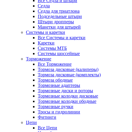
Все Седла и штыри
Седла
Седла для триатлона
Подседельные штыри
Штыри дропперы
Манетки для штырей
Системы и каретки
Все Системы и каретки
Каретки
Системы МТБ
Системы шоссейные
Торможение
Все Торможение
Тормоза дисковые (калиперы)
Тормоза дисковые (комплекты)
Тормоза ободные
Тормозные адаптеры
Тормозные диски и роторы
Тормозные колодки дисковые
Тормозные колодки ободные
Тормозные ручки
Тросы и гидролинии
Фитинги
Цепи
Все Цепи