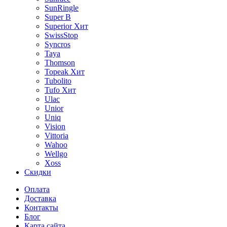
SunRingle
Super B
Superior
Хит
SwissStop
Syncros
Taya
Thomson
Topeak
Хит
Tubolito
Tufo
Хит
Ulac
Unior
Uniq
Vision
Vittoria
Wahoo
Wellgo
Xoss
Скидки
Оплата
Доставка
Контакты
Блог
Карта сайта