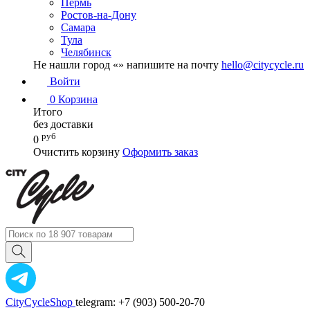
Пермь
Ростов-на-Дону
Самара
Тула
Челябинск
Не нашли город «
» напишите на почту
hello@citycycle.ru
Войти
0
Корзина
Итого
без доставки
руб
0
Очистить корзину
Оформить заказ
CityCycleShop
telegram: +7 (903) 500-20-70