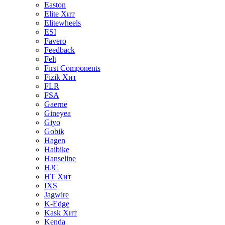
Easton
Elite
Хит
Elitewheels
ESI
Favero
Feedback
Felt
First Components
Fizik
Хит
FLR
FSA
Gaerne
Gineyea
Giyo
Gobik
Hagen
Haibike
Hanseline
HJC
HT
Хит
IXS
Jagwire
K-Edge
Kask
Хит
Kenda