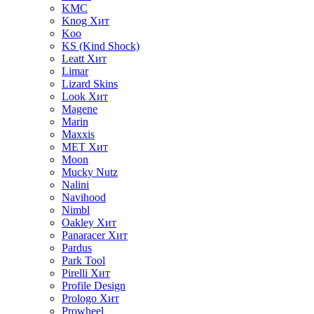
KMC
Knog
Хит
Koo
KS (Kind Shock)
Leatt
Хит
Limar
Lizard Skins
Look
Хит
Magene
Marin
Maxxis
MET
Хит
Moon
Mucky Nutz
Nalini
Navihood
Nimbl
Oakley
Хит
Panaracer
Хит
Pardus
Park Tool
Pirelli
Хит
Profile Design
Prologo
Хит
Prowheel