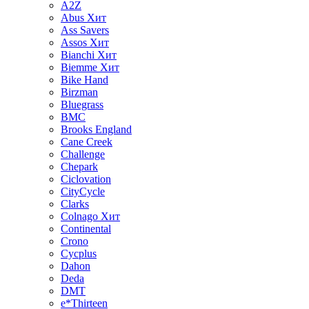
A2Z
Abus
Хит
Ass Savers
Assos
Хит
Bianchi
Хит
Biemme
Хит
Bike Hand
Birzman
Bluegrass
BMC
Brooks England
Cane Creek
Challenge
Chepark
Ciclovation
CityCycle
Clarks
Colnago
Хит
Continental
Crono
Cycplus
Dahon
Deda
DMT
e*Thirteen