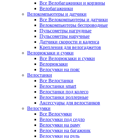
Все Велобагажники и корзины
Велобагажники
Велокомпьютеры и датчики
Все Велокомпьютеры и датчики
Велокомпьютеры беспроводные
Пульсометры нагрудные
Пульсометры наручные
Датчики скорости и каденса
Крепления для велогаджетов
Велорюкзаки и сумки
Все Велорюкзаки и сумки
Велорюкзаки
Велосумки на пояс
Велостанки
Все Велостанки
Велостанки smart
Велостанки под колесо
Велостанки роллерные
Аксессуары для велостанков
Велосумки
Все Велосумки
Велосумки под седло
Велосумки на раму
Велосумки на багажник
Велосумки на руль