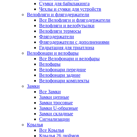
Сумки для байкпакинга
Чехлы и сумки для устройств
Велофляги и флягодержатели
Все Велофляги и флягодержатели
Велофляги и велобутылки
Велофляги термосы
Флягодержатели
Флягодержатели с дополнениями
Гидратация для триатлона
Велофонари и велофары
Все Велофонари и велофары
Велофары
Велофонари передние
Велофонари задние
Велофонари комплекты
Замки
Все Замки
Замки цепные
Замки тросовые
Замки U-образные
Замки складные
Сигнализации
Крылья
Все Крылья
Крылья 26 дюймов