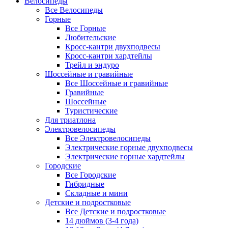
Велосипеды
Все Велосипеды
Горные
Все Горные
Любительские
Кросс-кантри двухподвесы
Кросс-кантри хардтейлы
Трейл и эндуро
Шоссейные и гравийные
Все Шоссейные и гравийные
Гравийные
Шоссейные
Туристические
Для триатлона
Электровелосипеды
Все Электровелосипеды
Электрические горные двухподвесы
Электрические горные хардтейлы
Городские
Все Городские
Гибридные
Складные и мини
Детские и подростковые
Все Детские и подростковые
14 дюймов (3-4 года)