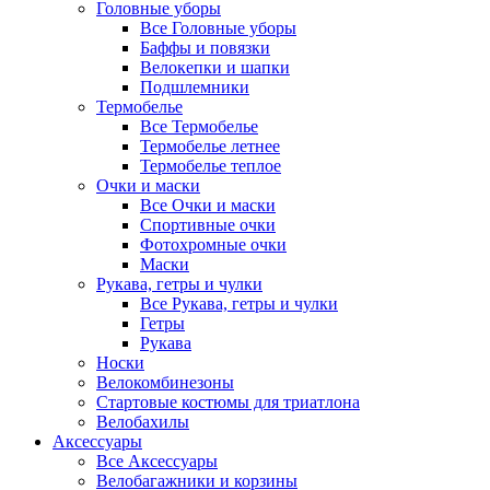
Головные уборы
Все Головные уборы
Баффы и повязки
Велокепки и шапки
Подшлемники
Термобелье
Все Термобелье
Термобелье летнее
Термобелье теплое
Очки и маски
Все Очки и маски
Спортивные очки
Фотохромные очки
Маски
Рукава, гетры и чулки
Все Рукава, гетры и чулки
Гетры
Рукава
Носки
Велокомбинезоны
Стартовые костюмы для триатлона
Велобахилы
Аксессуары
Все Аксессуары
Велобагажники и корзины