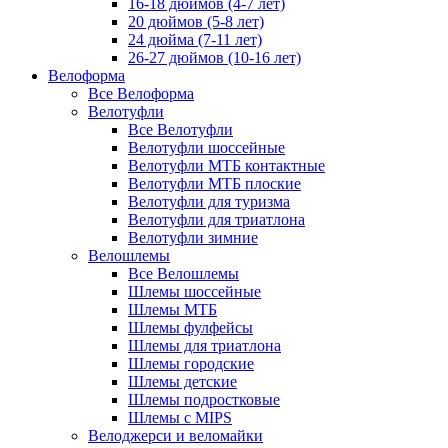
16-18 дюймов (4-7 лет)
20 дюймов (5-8 лет)
24 дюйма (7-11 лет)
26-27 дюймов (10-16 лет)
Велоформа
Все Велоформа
Велотуфли
Все Велотуфли
Велотуфли шоссейные
Велотуфли МТБ контактные
Велотуфли МТБ плоские
Велотуфли для туризма
Велотуфли для триатлона
Велотуфли зимние
Велошлемы
Все Велошлемы
Шлемы шоссейные
Шлемы МТБ
Шлемы фулфейсы
Шлемы для триатлона
Шлемы городские
Шлемы детские
Шлемы подростковые
Шлемы с MIPS
Велоджерси и веломайки