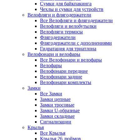
Сумки для байкпакинга
Чехлы и сумки для устройств
Велофляги и флягодержатели
Все Велофляги и флягодержатели
Велофляги и велобутылки
Велофляги термосы
Флягодержатели
Флягодержатели с дополнениями
Гидратация для триатлона
Велофонари и велофары
Все Велофонари и велофары
Велофары
Велофонари передние
Велофонари задние
Велофонари комплекты
Замки
Все Замки
Замки цепные
Замки тросовые
Замки U-образные
Замки складные
Сигнализации
Крылья
Все Крылья
Крылья 26 дюймов