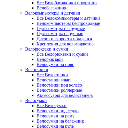
Все Велобагажники и корзины
Велобагажники
Велокомпьютеры и датчики
Все Велокомпьютеры и датчики
Велокомпьютеры беспроводные
Пульсометры нагрудные
Пульсометры наручные
Датчики скорости и каденса
Крепления для велогаджетов
Велорюкзаки и сумки
Все Велорюкзаки и сумки
Велорюкзаки
Велосумки на пояс
Велостанки
Все Велостанки
Велостанки smart
Велостанки под колесо
Велостанки роллерные
Аксессуары для велостанков
Велосумки
Все Велосумки
Велосумки под седло
Велосумки на раму
Велосумки на багажник
Велосумки на руль