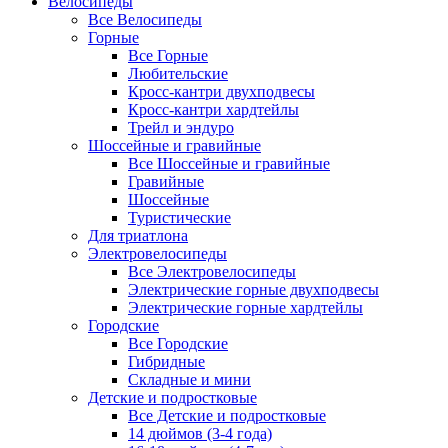
Велосипеды
Все Велосипеды
Горные
Все Горные
Любительские
Кросс-кантри двухподвесы
Кросс-кантри хардтейлы
Трейл и эндуро
Шоссейные и гравийные
Все Шоссейные и гравийные
Гравийные
Шоссейные
Туристические
Для триатлона
Электровелосипеды
Все Электровелосипеды
Электрические горные двухподвесы
Электрические горные хардтейлы
Городские
Все Городские
Гибридные
Складные и мини
Детские и подростковые
Все Детские и подростковые
14 дюймов (3-4 года)