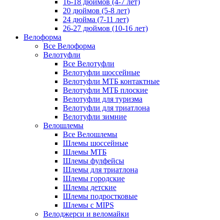
16-18 дюймов (4-7 лет)
20 дюймов (5-8 лет)
24 дюйма (7-11 лет)
26-27 дюймов (10-16 лет)
Велоформа
Все Велоформа
Велотуфли
Все Велотуфли
Велотуфли шоссейные
Велотуфли МТБ контактные
Велотуфли МТБ плоские
Велотуфли для туризма
Велотуфли для триатлона
Велотуфли зимние
Велошлемы
Все Велошлемы
Шлемы шоссейные
Шлемы МТБ
Шлемы фулфейсы
Шлемы для триатлона
Шлемы городские
Шлемы детские
Шлемы подростковые
Шлемы с MIPS
Велоджерси и веломайки