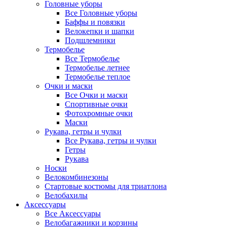
Головные уборы
Все Головные уборы
Баффы и повязки
Велокепки и шапки
Подшлемники
Термобелье
Все Термобелье
Термобелье летнее
Термобелье теплое
Очки и маски
Все Очки и маски
Спортивные очки
Фотохромные очки
Маски
Рукава, гетры и чулки
Все Рукава, гетры и чулки
Гетры
Рукава
Носки
Велокомбинезоны
Стартовые костюмы для триатлона
Велобахилы
Аксессуары
Все Аксессуары
Велобагажники и корзины