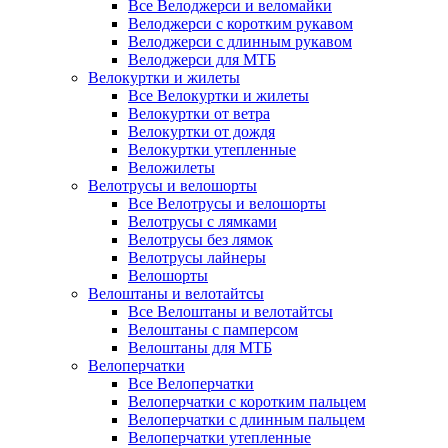
Все Велоджерси и веломайки
Велоджерси с коротким рукавом
Велоджерси с длинным рукавом
Велоджерси для МТБ
Велокуртки и жилеты
Все Велокуртки и жилеты
Велокуртки от ветра
Велокуртки от дождя
Велокуртки утепленные
Веложилеты
Велотрусы и велошорты
Все Велотрусы и велошорты
Велотрусы с лямками
Велотрусы без лямок
Велотрусы лайнеры
Велошорты
Велоштаны и велотайтсы
Все Велоштаны и велотайтсы
Велоштаны с памперсом
Велоштаны для МТБ
Велоперчатки
Все Велоперчатки
Велоперчатки с коротким пальцем
Велоперчатки с длинным пальцем
Велоперчатки утепленные