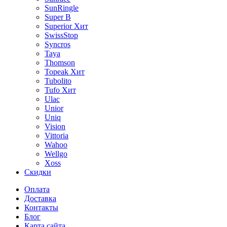
SunRingle
Super B
Superior
Хит
SwissStop
Syncros
Taya
Thomson
Topeak
Хит
Tubolito
Tufo
Хит
Ulac
Unior
Uniq
Vision
Vittoria
Wahoo
Wellgo
Xoss
Скидки
Оплата
Доставка
Контакты
Блог
Карта сайта