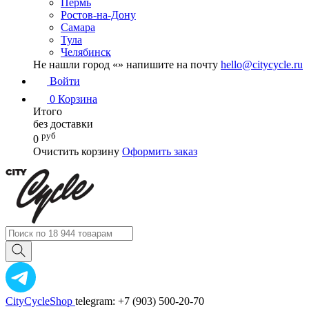
Пермь
Ростов-на-Дону
Самара
Тула
Челябинск
Не нашли город «
» напишите на почту
hello@citycycle.ru
Войти
0
Корзина
Итого
без доставки
руб
0
Очистить корзину
Оформить заказ
CityCycleShop
telegram: +7 (903) 500-20-70