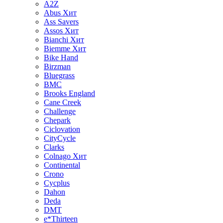
A2Z
Abus
Хит
Ass Savers
Assos
Хит
Bianchi
Хит
Biemme
Хит
Bike Hand
Birzman
Bluegrass
BMC
Brooks England
Cane Creek
Challenge
Chepark
Ciclovation
CityCycle
Clarks
Colnago
Хит
Continental
Crono
Cycplus
Dahon
Deda
DMT
e*Thirteen