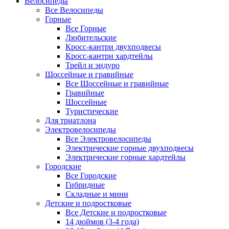
Велосипеды
Все Велосипеды
Горные
Все Горные
Любительские
Кросс-кантри двухподвесы
Кросс-кантри хардтейлы
Трейл и эндуро
Шоссейные и гравийные
Все Шоссейные и гравийные
Гравийные
Шоссейные
Туристические
Для триатлона
Электровелосипеды
Все Электровелосипеды
Электрические горные двухподвесы
Электрические горные хардтейлы
Городские
Все Городские
Гибридные
Складные и мини
Детские и подростковые
Все Детские и подростковые
14 дюймов (3-4 года)