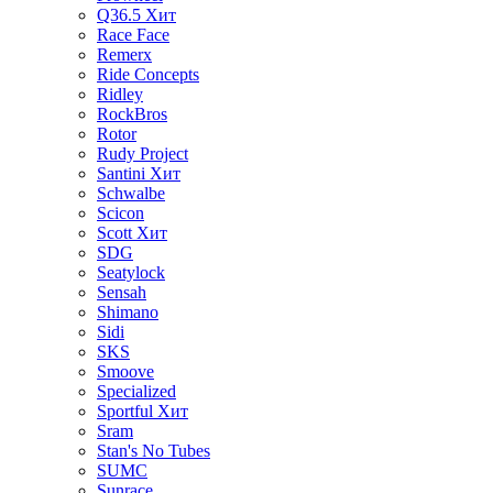
Q36.5
Хит
Race Face
Remerx
Ride Concepts
Ridley
RockBros
Rotor
Rudy Project
Santini
Хит
Schwalbe
Scicon
Scott
Хит
SDG
Seatylock
Sensah
Shimano
Sidi
SKS
Smoove
Specialized
Sportful
Хит
Sram
Stan's No Tubes
SUMC
Sunrace