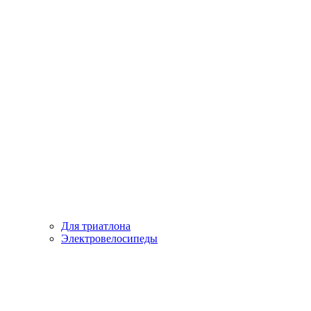
Для триатлона
Электровелосипеды