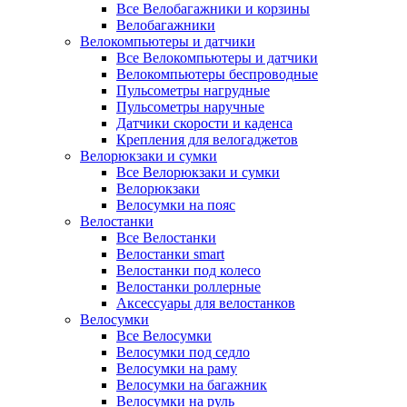
Все Велобагажники и корзины
Велобагажники
Велокомпьютеры и датчики
Все Велокомпьютеры и датчики
Велокомпьютеры беспроводные
Пульсометры нагрудные
Пульсометры наручные
Датчики скорости и каденса
Крепления для велогаджетов
Велорюкзаки и сумки
Все Велорюкзаки и сумки
Велорюкзаки
Велосумки на пояс
Велостанки
Все Велостанки
Велостанки smart
Велостанки под колесо
Велостанки роллерные
Аксессуары для велостанков
Велосумки
Все Велосумки
Велосумки под седло
Велосумки на раму
Велосумки на багажник
Велосумки на руль