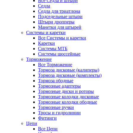
Все Седла и штыри
Седла
Седла для триатлона
Подседельные штыри
Штыри дропперы
Манетки для штырей
Системы и каретки
Все Системы и каретки
Каретки
Системы МТБ
Системы шоссейные
Торможение
Все Торможение
Тормоза дисковые (калиперы)
Тормоза дисковые (комплекты)
Тормоза ободные
Тормозные адаптеры
Тормозные диски и роторы
Тормозные колодки дисковые
Тормозные колодки ободные
Тормозные ручки
Тросы и гидролинии
Фитинги
Цепи
Все Цепи