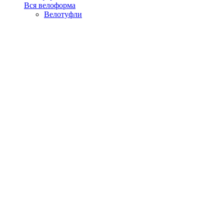
Вся велоформа
Велотуфли