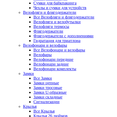
Сумки для байкпакинга
Чехлы и сумки для устройств
Велофляги и флягодержатели
Все Велофляги и флягодержатели
Велофляги и велобутылки
Велофляги термосы
Флягодержатели
Флягодержатели с дополнениями
Гидратация для триатлона
Велофонари и велофары
Все Велофонари и велофары
Велофары
Велофонари передние
Велофонари задние
Велофонари комплекты
Замки
Все Замки
Замки цепные
Замки тросовые
Замки U-образные
Замки складные
Сигнализации
Крылья
Все Крылья
Крылья 26 дюймов