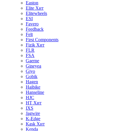
Easton
Elite
Хит
Elitewheels
ESI
Favero
Feedback
Felt
First Components
Fizik
Хит
FLR
FSA
Gaerne
Gineyea
Giyo
Gobik
Hagen
Haibike
Hanseline
HJC
HT
Хит
IXS
Jagwire
K-Edge
Kask
Хит
Kenda