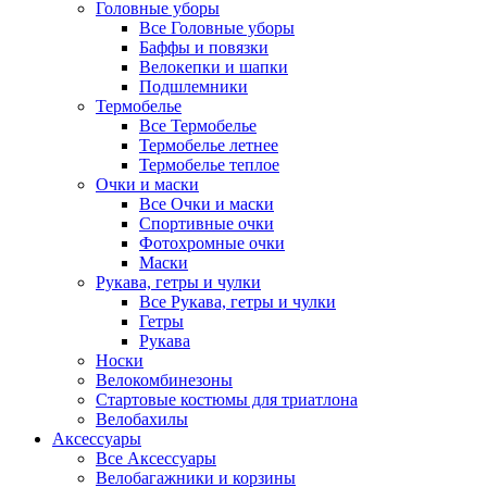
Головные уборы
Все Головные уборы
Баффы и повязки
Велокепки и шапки
Подшлемники
Термобелье
Все Термобелье
Термобелье летнее
Термобелье теплое
Очки и маски
Все Очки и маски
Спортивные очки
Фотохромные очки
Маски
Рукава, гетры и чулки
Все Рукава, гетры и чулки
Гетры
Рукава
Носки
Велокомбинезоны
Стартовые костюмы для триатлона
Велобахилы
Аксессуары
Все Аксессуары
Велобагажники и корзины