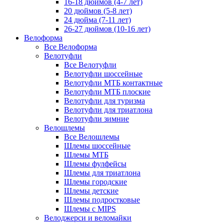
16-18 дюймов (4-7 лет)
20 дюймов (5-8 лет)
24 дюйма (7-11 лет)
26-27 дюймов (10-16 лет)
Велоформа
Все Велоформа
Велотуфли
Все Велотуфли
Велотуфли шоссейные
Велотуфли МТБ контактные
Велотуфли МТБ плоские
Велотуфли для туризма
Велотуфли для триатлона
Велотуфли зимние
Велошлемы
Все Велошлемы
Шлемы шоссейные
Шлемы МТБ
Шлемы фулфейсы
Шлемы для триатлона
Шлемы городские
Шлемы детские
Шлемы подростковые
Шлемы с MIPS
Велоджерси и веломайки