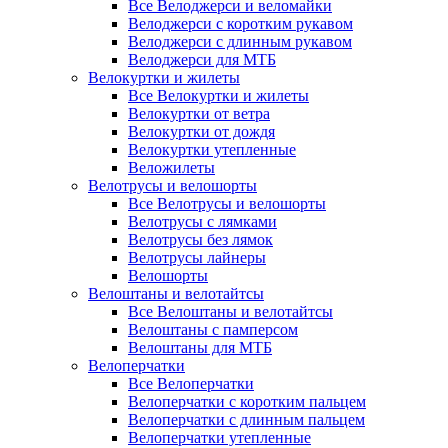
Все Велоджерси и веломайки
Велоджерси с коротким рукавом
Велоджерси с длинным рукавом
Велоджерси для МТБ
Велокуртки и жилеты
Все Велокуртки и жилеты
Велокуртки от ветра
Велокуртки от дождя
Велокуртки утепленные
Веложилеты
Велотрусы и велошорты
Все Велотрусы и велошорты
Велотрусы с лямками
Велотрусы без лямок
Велотрусы лайнеры
Велошорты
Велоштаны и велотайтсы
Все Велоштаны и велотайтсы
Велоштаны с памперсом
Велоштаны для МТБ
Велоперчатки
Все Велоперчатки
Велоперчатки с коротким пальцем
Велоперчатки с длинным пальцем
Велоперчатки утепленные