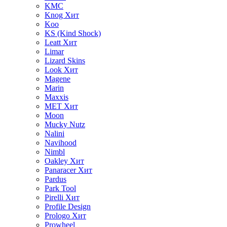
KMC
Knog
Хит
Koo
KS (Kind Shock)
Leatt
Хит
Limar
Lizard Skins
Look
Хит
Magene
Marin
Maxxis
MET
Хит
Moon
Mucky Nutz
Nalini
Navihood
Nimbl
Oakley
Хит
Panaracer
Хит
Pardus
Park Tool
Pirelli
Хит
Profile Design
Prologo
Хит
Prowheel