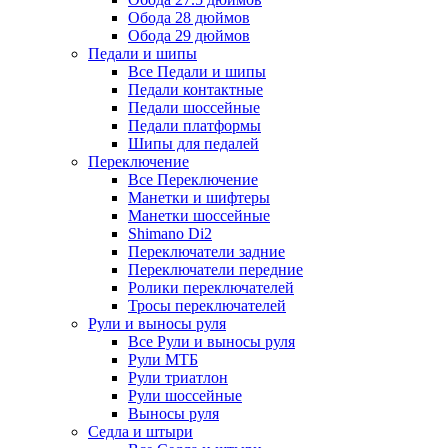
Обода 28 дюймов
Обода 29 дюймов
Педали и шипы
Все Педали и шипы
Педали контактные
Педали шоссейные
Педали платформы
Шипы для педалей
Переключение
Все Переключение
Манетки и шифтеры
Манетки шоссейные
Shimano Di2
Переключатели задние
Переключатели передние
Ролики переключателей
Тросы переключателей
Рули и выносы руля
Все Рули и выносы руля
Рули МТБ
Рули триатлон
Рули шоссейные
Выносы руля
Седла и штыри