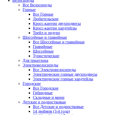
Велосипеды
Все Велосипеды
Горные
Все Горные
Любительские
Кросс-кантри двухподвесы
Кросс-кантри хардтейлы
Трейл и эндуро
Шоссейные и гравийные
Все Шоссейные и гравийные
Гравийные
Шоссейные
Туристические
Для триатлона
Электровелосипеды
Все Электровелосипеды
Электрические горные двухподвесы
Электрические горные хардтейлы
Городские
Все Городские
Гибридные
Складные и мини
Детские и подростковые
Все Детские и подростковые
14 дюймов (3-4 года)