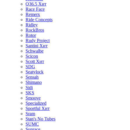
Q36.5
Хит
Race Face
Remerx
Ride Concepts
Ridley
RockBros
Rotor
Rudy Project
Santini
Хит
Schwalbe
Scicon
Scott
Хит
SDG
Seatylock
Sensah
Shimano
Sidi
SKS
Smoove
Specialized
Sportful
Хит
Sram
Stan's No Tubes
SUMC
Sunrace