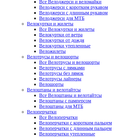
Все Велоджерси и веломайки
Велоджерси с коротким рукавом
Велоджерси с длинным рукавом
Велоджерси для МТБ
Велокуртки и жилеты
Все Велокуртки и жилеты
Велокуртки от ветра
Велокуртки от дождя
Велокуртки утепленные
Веложилеты
Велотрусы и велошорты
Все Велотрусы и велошорты
Велотрусы с лямками
Велотрусы без лямок
Велотрусы лайнеры
Велошорты
Велоштаны и велотайтсы
Все Велоштаны и велотайтсы
Велоштаны с памперсом
Велоштаны для МТБ
Велоперчатки
Все Велоперчатки
Велоперчатки с коротким пальцем
Велоперчатки с длинным пальцем
Велоперчатки утепленные