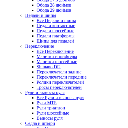
Обода 28 дюймов
Обода 29 дюймов
Педали и шипы
Все Педали и шипы
Педали контактные
Педали шоссейные
Педали платформы
Шипы для педалей
Переключение
Все Переключение
Манетки и шифтеры
Манетки шоссейные
Shimano Di2
Переключатели задние
Переключатели передние
Ролики переключателей
Тросы переключателей
Рули и выносы руля
Все Рули и выносы руля
Рули МТБ
Рули триатлон
Рули шоссейные
Выносы руля
Седла и штыри