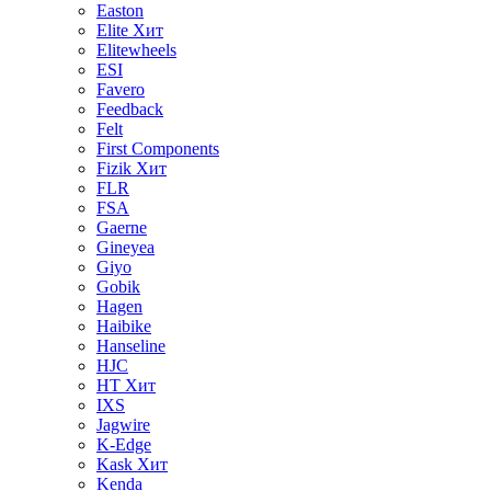
Easton
Elite
Хит
Elitewheels
ESI
Favero
Feedback
Felt
First Components
Fizik
Хит
FLR
FSA
Gaerne
Gineyea
Giyo
Gobik
Hagen
Haibike
Hanseline
HJC
HT
Хит
IXS
Jagwire
K-Edge
Kask
Хит
Kenda