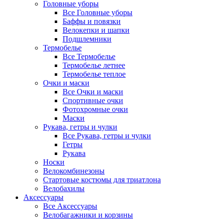
Головные уборы
Все Головные уборы
Баффы и повязки
Велокепки и шапки
Подшлемники
Термобелье
Все Термобелье
Термобелье летнее
Термобелье теплое
Очки и маски
Все Очки и маски
Спортивные очки
Фотохромные очки
Маски
Рукава, гетры и чулки
Все Рукава, гетры и чулки
Гетры
Рукава
Носки
Велокомбинезоны
Стартовые костюмы для триатлона
Велобахилы
Аксессуары
Все Аксессуары
Велобагажники и корзины