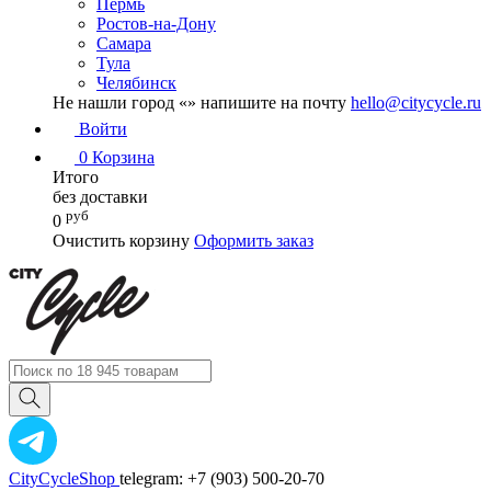
Пермь
Ростов-на-Дону
Самара
Тула
Челябинск
Не нашли город «
» напишите на почту
hello@citycycle.ru
Войти
0
Корзина
Итого
без доставки
руб
0
Очистить корзину
Оформить заказ
CityCycleShop
telegram: +7 (903) 500-20-70