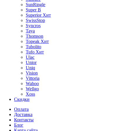
SunRingle
Super B
Superior
Хит
SwissStop
Syncros
Taya
Thomson
Topeak
Хит
Tubolito
Tufo
Хит
Ulac
Unior
Uniq
Vision
Vittoria
Wahoo
Wellgo
Xoss
Скидки
Оплата
Доставка
Контакты
Блог
Карта сайта