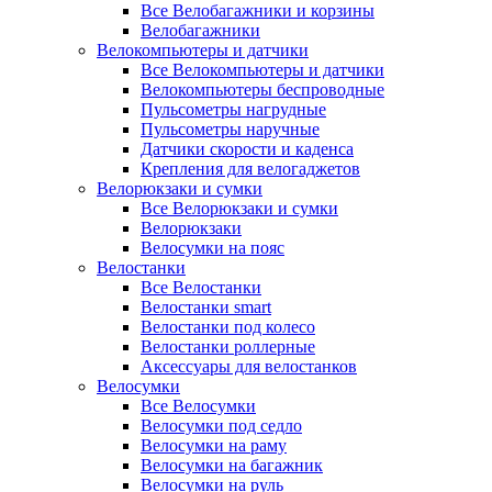
Все Велобагажники и корзины
Велобагажники
Велокомпьютеры и датчики
Все Велокомпьютеры и датчики
Велокомпьютеры беспроводные
Пульсометры нагрудные
Пульсометры наручные
Датчики скорости и каденса
Крепления для велогаджетов
Велорюкзаки и сумки
Все Велорюкзаки и сумки
Велорюкзаки
Велосумки на пояс
Велостанки
Все Велостанки
Велостанки smart
Велостанки под колесо
Велостанки роллерные
Аксессуары для велостанков
Велосумки
Все Велосумки
Велосумки под седло
Велосумки на раму
Велосумки на багажник
Велосумки на руль