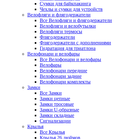
Сумки для байкпакинга
Чехлы и сумки для устройств
Велофляги и флягодержатели
Все Велофляги и флягодержатели
Велофляги и велобутылки
Велофляги термосы
Флягодержатели
Флягодержатели с дополнениями
Гидратация для триатлона
Велофонари и велофары
Все Велофонари и велофары
Велофары
Велофонари передние
Велофонари задние
Велофонари комплекты
Замки
Все Замки
Замки цепные
Замки тросовые
Замки U-образные
Замки складные
Сигнализации
Крылья
Все Крылья
Крылья 26 дюймов