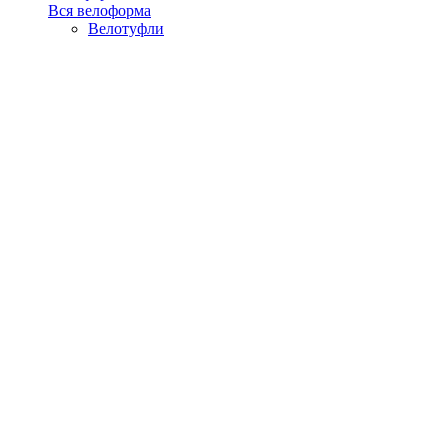
Вся велоформа
Велотуфли