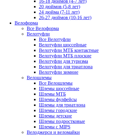
16-18 дюймов (4-7 лет)
20 дюймов (5-8 лет)
24 дюйма (7-11 лет)
26-27 дюймов (10-16 лет)
Велоформа
Все Велоформа
Велотуфли
Все Велотуфли
Велотуфли шоссейные
Велотуфли МТБ контактные
Велотуфли МТБ плоские
Велотуфли для туризма
Велотуфли для триатлона
Велотуфли зимние
Велошлемы
Все Велошлемы
Шлемы шоссейные
Шлемы МТБ
Шлемы фулфейсы
Шлемы для триатлона
Шлемы городские
Шлемы детские
Шлемы подростковые
Шлемы с MIPS
Велоджерси и веломайки