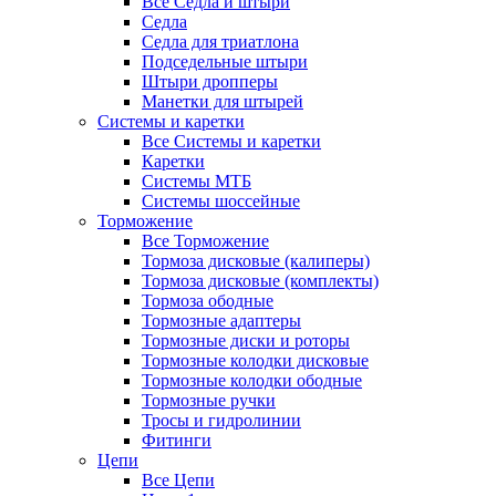
Все Седла и штыри
Седла
Седла для триатлона
Подседельные штыри
Штыри дропперы
Манетки для штырей
Системы и каретки
Все Системы и каретки
Каретки
Системы МТБ
Системы шоссейные
Торможение
Все Торможение
Тормоза дисковые (калиперы)
Тормоза дисковые (комплекты)
Тормоза ободные
Тормозные адаптеры
Тормозные диски и роторы
Тормозные колодки дисковые
Тормозные колодки ободные
Тормозные ручки
Тросы и гидролинии
Фитинги
Цепи
Все Цепи