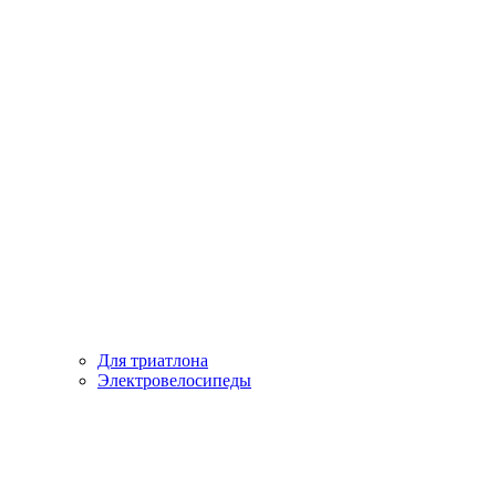
Для триатлона
Электровелосипеды