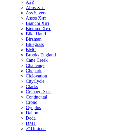
A2Z
Abus
Хит
Ass Savers
Assos
Хит
Bianchi
Хит
Biemme
Хит
Bike Hand
Birzman
Bluegrass
BMC
Brooks England
Cane Creek
Challenge
Chepark
Ciclovation
CityCycle
Clarks
Colnago
Хит
Continental
Crono
Cycplus
Dahon
Deda
DMT
e*Thirteen