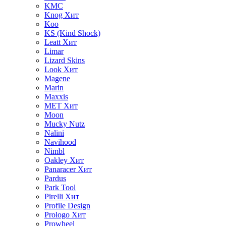
KMC
Knog
Хит
Koo
KS (Kind Shock)
Leatt
Хит
Limar
Lizard Skins
Look
Хит
Magene
Marin
Maxxis
MET
Хит
Moon
Mucky Nutz
Nalini
Navihood
Nimbl
Oakley
Хит
Panaracer
Хит
Pardus
Park Tool
Pirelli
Хит
Profile Design
Prologo
Хит
Prowheel