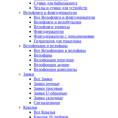
Сумки для байкпакинга
Чехлы и сумки для устройств
Велофляги и флягодержатели
Все Велофляги и флягодержатели
Велофляги и велобутылки
Велофляги термосы
Флягодержатели
Флягодержатели с дополнениями
Гидратация для триатлона
Велофонари и велофары
Все Велофонари и велофары
Велофары
Велофонари передние
Велофонари задние
Велофонари комплекты
Замки
Все Замки
Замки цепные
Замки тросовые
Замки U-образные
Замки складные
Сигнализации
Крылья
Все Крылья
Крылья 26 дюймов