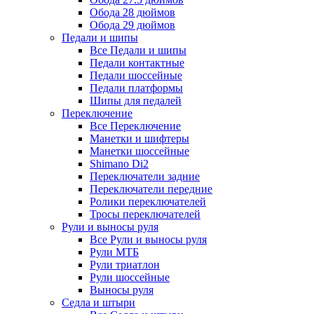
Обода 28 дюймов
Обода 29 дюймов
Педали и шипы
Все Педали и шипы
Педали контактные
Педали шоссейные
Педали платформы
Шипы для педалей
Переключение
Все Переключение
Манетки и шифтеры
Манетки шоссейные
Shimano Di2
Переключатели задние
Переключатели передние
Ролики переключателей
Тросы переключателей
Рули и выносы руля
Все Рули и выносы руля
Рули МТБ
Рули триатлон
Рули шоссейные
Выносы руля
Седла и штыри