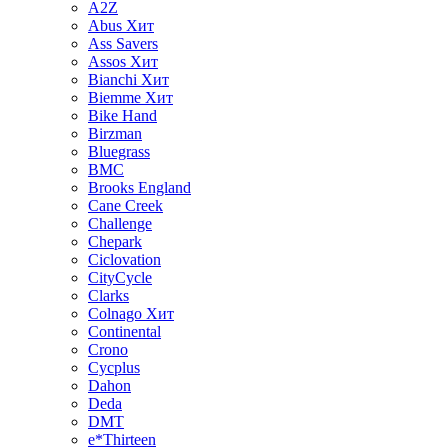
A2Z
Abus
Хит
Ass Savers
Assos
Хит
Bianchi
Хит
Biemme
Хит
Bike Hand
Birzman
Bluegrass
BMC
Brooks England
Cane Creek
Challenge
Chepark
Ciclovation
CityCycle
Clarks
Colnago
Хит
Continental
Crono
Cycplus
Dahon
Deda
DMT
e*Thirteen