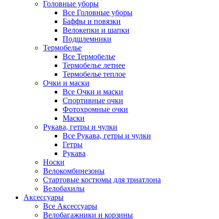
Головные уборы
Все Головные уборы
Баффы и повязки
Велокепки и шапки
Подшлемники
Термобелье
Все Термобелье
Термобелье летнее
Термобелье теплое
Очки и маски
Все Очки и маски
Спортивные очки
Фотохромные очки
Маски
Рукава, гетры и чулки
Все Рукава, гетры и чулки
Гетры
Рукава
Носки
Велокомбинезоны
Стартовые костюмы для триатлона
Велобахилы
Аксессуары
Все Аксессуары
Велобагажники и корзины