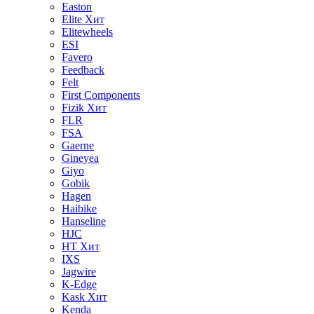
Easton
Elite
Хит
Elitewheels
ESI
Favero
Feedback
Felt
First Components
Fizik
Хит
FLR
FSA
Gaerne
Gineyea
Giyo
Gobik
Hagen
Haibike
Hanseline
HJC
HT
Хит
IXS
Jagwire
K-Edge
Kask
Хит
Kenda