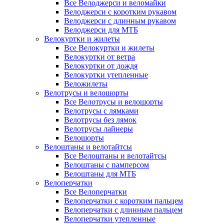
Все Велоджерси и веломайки
Велоджерси с коротким рукавом
Велоджерси с длинным рукавом
Велоджерси для МТБ
Велокуртки и жилеты
Все Велокуртки и жилеты
Велокуртки от ветра
Велокуртки от дождя
Велокуртки утепленные
Веложилеты
Велотрусы и велошорты
Все Велотрусы и велошорты
Велотрусы с лямками
Велотрусы без лямок
Велотрусы лайнеры
Велошорты
Велоштаны и велотайтсы
Все Велоштаны и велотайтсы
Велоштаны с памперсом
Велоштаны для МТБ
Велоперчатки
Все Велоперчатки
Велоперчатки с коротким пальцем
Велоперчатки с длинным пальцем
Велоперчатки утепленные