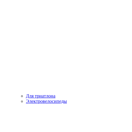
Для триатлона
Электровелосипеды