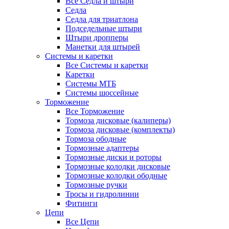
Все Седла и штыри
Седла
Седла для триатлона
Подседельные штыри
Штыри дропперы
Манетки для штырей
Системы и каретки
Все Системы и каретки
Каретки
Системы МТБ
Системы шоссейные
Торможение
Все Торможение
Тормоза дисковые (калиперы)
Тормоза дисковые (комплекты)
Тормоза ободные
Тормозные адаптеры
Тормозные диски и роторы
Тормозные колодки дисковые
Тормозные колодки ободные
Тормозные ручки
Тросы и гидролинии
Фитинги
Цепи
Все Цепи