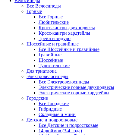
Велосипеды
Все Велосипеды
Горные
Все Горные
Любительские
Кросс-кантри двухподвесы
Кросс-кантри хардтейлы
Трейл и эндуро
Шоссейные и гравийные
Все Шоссейные и гравийные
Гравийные
Шоссейные
Туристические
Для триатлона
Электровелосипеды
Все Электровелосипеды
Электрические горные двухподвесы
Электрические горные хардтейлы
Городские
Все Городские
Гибридные
Складные и мини
Детские и подростковые
Все Детские и подростковые
14 дюймов (3-4 года)