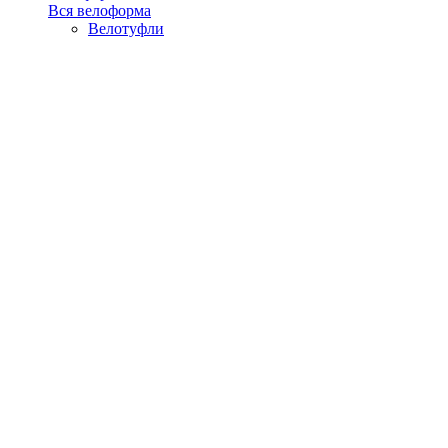
Вся велоформа
Велотуфли