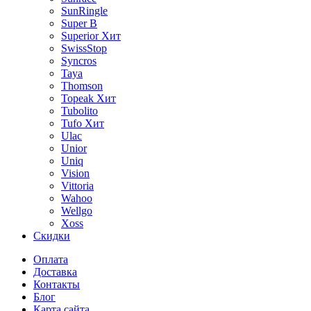
SunRingle
Super B
Superior
Хит
SwissStop
Syncros
Taya
Thomson
Topeak
Хит
Tubolito
Tufo
Хит
Ulac
Unior
Uniq
Vision
Vittoria
Wahoo
Wellgo
Xoss
Скидки
Оплата
Доставка
Контакты
Блог
Карта сайта