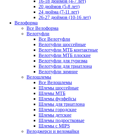
16-18 дюймов (4-7 лет)
20 дюймов (5-8 лет)
24 дюйма (7-11 лет)
26-27 дюймов (10-16 лет)
Велоформа
Все Велоформа
Велотуфли
Все Велотуфли
Велотуфли шоссейные
Велотуфли МТБ контактные
Велотуфли МТБ плоские
Велотуфли для туризма
Велотуфли для триатлона
Велотуфли зимние
Велошлемы
Все Велошлемы
Шлемы шоссейные
Шлемы МТБ
Шлемы фулфейсы
Шлемы для триатлона
Шлемы городские
Шлемы детские
Шлемы подростковые
Шлемы с MIPS
Велоджерси и веломайки