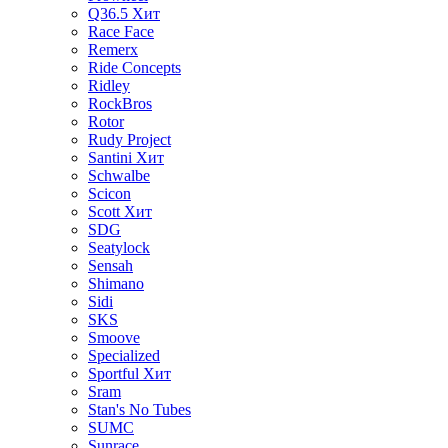
Q36.5
Хит
Race Face
Remerx
Ride Concepts
Ridley
RockBros
Rotor
Rudy Project
Santini
Хит
Schwalbe
Scicon
Scott
Хит
SDG
Seatylock
Sensah
Shimano
Sidi
SKS
Smoove
Specialized
Sportful
Хит
Sram
Stan's No Tubes
SUMC
Sunrace