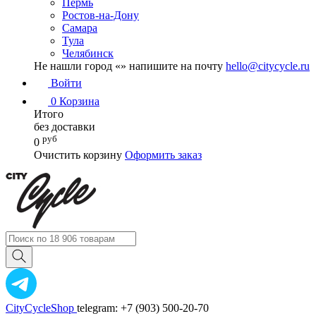
Пермь
Ростов-на-Дону
Самара
Тула
Челябинск
Не нашли город «
» напишите на почту
hello@citycycle.ru
Войти
0
Корзина
Итого
без доставки
руб
0
Очистить корзину
Оформить заказ
CityCycleShop
telegram: +7 (903) 500-20-70