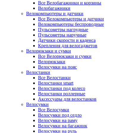
Все Велобагажники и корзины
Велобагажники
Велокомпьютеры и датчики
Все Велокомпьютеры и датчики
Велокомпьютеры беспроводные
Пульсометры нагрудные
Пульсометры наручные
Датчики скорости и каденса
Крепления для велогаджетов
Велорюкзаки и сумки
Все Велорюкзаки и сумки
Велорюкзаки
Велосумки на пояс
Велостанки
Все Велостанки
Велостанки smart
Велостанки под колесо
Велостанки роллерные
Аксессуары для велостанков
Велосумки
Все Велосумки
Велосумки под седло
Велосумки на раму
Велосумки на багажник
Велосумки на руль