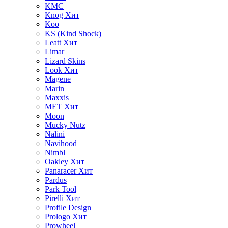
KMC
Knog
Хит
Koo
KS (Kind Shock)
Leatt
Хит
Limar
Lizard Skins
Look
Хит
Magene
Marin
Maxxis
MET
Хит
Moon
Mucky Nutz
Nalini
Navihood
Nimbl
Oakley
Хит
Panaracer
Хит
Pardus
Park Tool
Pirelli
Хит
Profile Design
Prologo
Хит
Prowheel