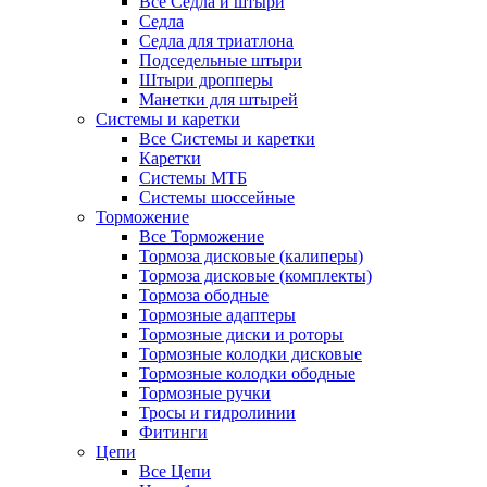
Все Седла и штыри
Седла
Седла для триатлона
Подседельные штыри
Штыри дропперы
Манетки для штырей
Системы и каретки
Все Системы и каретки
Каретки
Системы МТБ
Системы шоссейные
Торможение
Все Торможение
Тормоза дисковые (калиперы)
Тормоза дисковые (комплекты)
Тормоза ободные
Тормозные адаптеры
Тормозные диски и роторы
Тормозные колодки дисковые
Тормозные колодки ободные
Тормозные ручки
Тросы и гидролинии
Фитинги
Цепи
Все Цепи