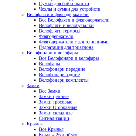
Сумки для байкпакинга
Чехлы и сумки для устройств
Велофляги и флягодержатели
Все Велофляги и флягодержатели
Велофляги и велобутылки
Велофляги термосы
Флягодержатели
Флягодержатели с дополнениями
Гидратация для триатлона
Велофонари и велофары
Все Велофонари и велофары
Велофары
Велофонари передние
Велофонари задние
Велофонари комплекты
Замки
Все Замки
Замки цепные
Замки тросовые
Замки U-образные
Замки складные
Сигнализации
Крылья
Все Крылья
Крылья 26 дюймов