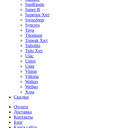
SunRingle
Super B
Superior
Хит
SwissStop
Syncros
Taya
Thomson
Topeak
Хит
Tubolito
Tufo
Хит
Ulac
Unior
Uniq
Vision
Vittoria
Wahoo
Wellgo
Xoss
Скидки
Оплата
Доставка
Контакты
Блог
Карта сайта