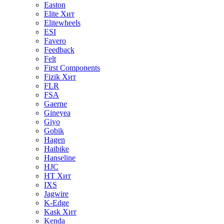
Easton
Elite
Хит
Elitewheels
ESI
Favero
Feedback
Felt
First Components
Fizik
Хит
FLR
FSA
Gaerne
Gineyea
Giyo
Gobik
Hagen
Haibike
Hanseline
HJC
HT
Хит
IXS
Jagwire
K-Edge
Kask
Хит
Kenda