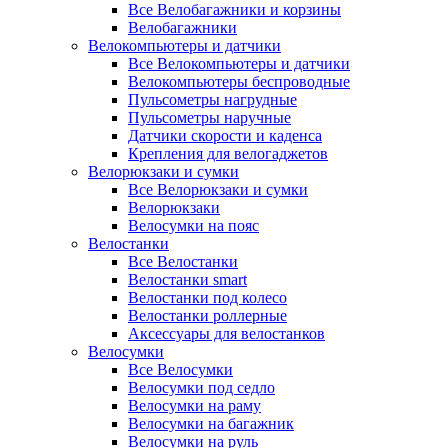
Все Велобагажники и корзины
Велобагажники
Велокомпьютеры и датчики
Все Велокомпьютеры и датчики
Велокомпьютеры беспроводные
Пульсометры нагрудные
Пульсометры наручные
Датчики скорости и каденса
Крепления для велогаджетов
Велорюкзаки и сумки
Все Велорюкзаки и сумки
Велорюкзаки
Велосумки на пояс
Велостанки
Все Велостанки
Велостанки smart
Велостанки под колесо
Велостанки роллерные
Аксессуары для велостанков
Велосумки
Все Велосумки
Велосумки под седло
Велосумки на раму
Велосумки на багажник
Велосумки на руль