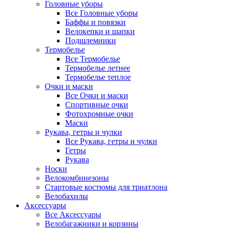
Головные уборы
Все Головные уборы
Баффы и повязки
Велокепки и шапки
Подшлемники
Термобелье
Все Термобелье
Термобелье летнее
Термобелье теплое
Очки и маски
Все Очки и маски
Спортивные очки
Фотохромные очки
Маски
Рукава, гетры и чулки
Все Рукава, гетры и чулки
Гетры
Рукава
Носки
Велокомбинезоны
Стартовые костюмы для триатлона
Велобахилы
Аксессуары
Все Аксессуары
Велобагажники и корзины