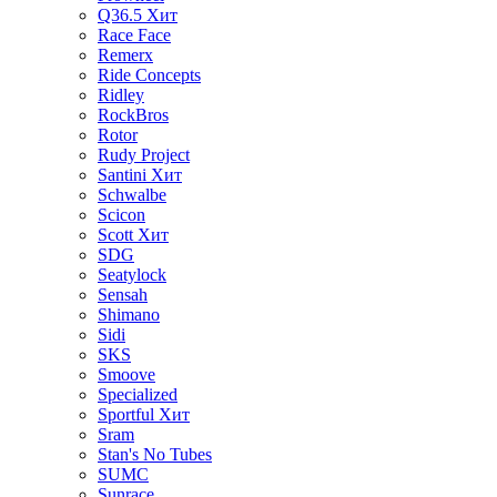
Q36.5
Хит
Race Face
Remerx
Ride Concepts
Ridley
RockBros
Rotor
Rudy Project
Santini
Хит
Schwalbe
Scicon
Scott
Хит
SDG
Seatylock
Sensah
Shimano
Sidi
SKS
Smoove
Specialized
Sportful
Хит
Sram
Stan's No Tubes
SUMC
Sunrace