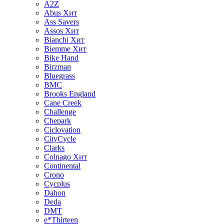
A2Z
Abus
Хит
Ass Savers
Assos
Хит
Bianchi
Хит
Biemme
Хит
Bike Hand
Birzman
Bluegrass
BMC
Brooks England
Cane Creek
Challenge
Chepark
Ciclovation
CityCycle
Clarks
Colnago
Хит
Continental
Crono
Cycplus
Dahon
Deda
DMT
e*Thirteen