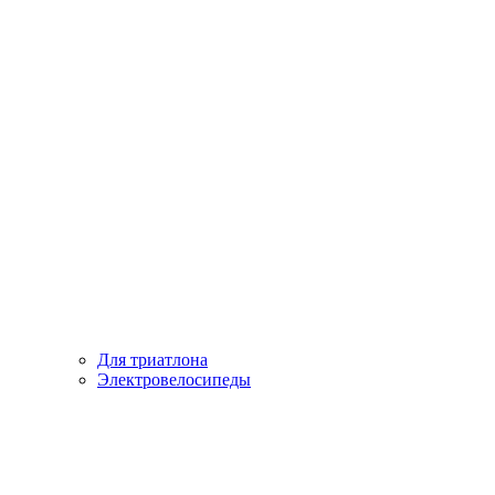
Для триатлона
Электровелосипеды