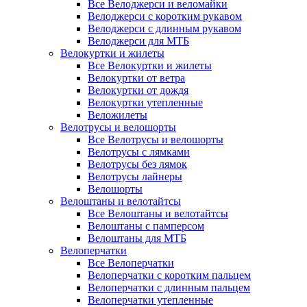
Все Велоджерси и веломайки
Велоджерси с коротким рукавом
Велоджерси с длинным рукавом
Велоджерси для МТБ
Велокуртки и жилеты
Все Велокуртки и жилеты
Велокуртки от ветра
Велокуртки от дождя
Велокуртки утепленные
Веложилеты
Велотрусы и велошорты
Все Велотрусы и велошорты
Велотрусы с лямками
Велотрусы без лямок
Велотрусы лайнеры
Велошорты
Велоштаны и велотайтсы
Все Велоштаны и велотайтсы
Велоштаны с памперсом
Велоштаны для МТБ
Велоперчатки
Все Велоперчатки
Велоперчатки с коротким пальцем
Велоперчатки с длинным пальцем
Велоперчатки утепленные