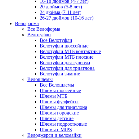
16-18 дюймов (4-7 лет)
20 дюймов (5-8 лет)
24 дюйма (7-11 лет)
26-27 дюймов (10-16 лет)
Велоформа
Все Велоформа
Велотуфли
Все Велотуфли
Велотуфли шоссейные
Велотуфли МТБ контактные
Велотуфли МТБ плоские
Велотуфли для туризма
Велотуфли для триатлона
Велотуфли зимние
Велошлемы
Все Велошлемы
Шлемы шоссейные
Шлемы МТБ
Шлемы фулфейсы
Шлемы для триатлона
Шлемы городские
Шлемы детские
Шлемы подростковые
Шлемы с MIPS
Велоджерси и веломайки