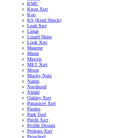
KMC
Knog
Хит
Koo
KS (Kind Shock)
Leatt
Хит
Limar
Lizard Skins
Look
Хит
Magene
Marin
Maxxis
MET
Хит
Moon
Mucky Nutz
Nalini
Navihood
Nimbl
Oakley
Хит
Panaracer
Хит
Pardus
Park Tool
Pirelli
Хит
Profile Design
Prologo
Хит
Prowheel