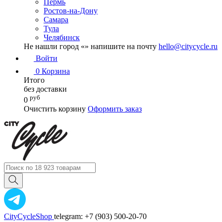
Пермь
Ростов-на-Дону
Самара
Тула
Челябинск
Не нашли город «
» напишите на почту
hello@citycycle.ru
Войти
0
Корзина
Итого
без доставки
руб
0
Очистить корзину
Оформить заказ
CityCycleShop
telegram: +7 (903) 500-20-70