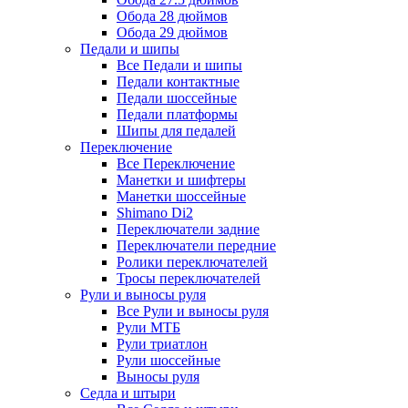
Обода 28 дюймов
Обода 29 дюймов
Педали и шипы
Все Педали и шипы
Педали контактные
Педали шоссейные
Педали платформы
Шипы для педалей
Переключение
Все Переключение
Манетки и шифтеры
Манетки шоссейные
Shimano Di2
Переключатели задние
Переключатели передние
Ролики переключателей
Тросы переключателей
Рули и выносы руля
Все Рули и выносы руля
Рули МТБ
Рули триатлон
Рули шоссейные
Выносы руля
Седла и штыри