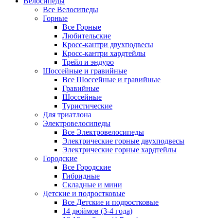
Велосипеды
Все Велосипеды
Горные
Все Горные
Любительские
Кросс-кантри двухподвесы
Кросс-кантри хардтейлы
Трейл и эндуро
Шоссейные и гравийные
Все Шоссейные и гравийные
Гравийные
Шоссейные
Туристические
Для триатлона
Электровелосипеды
Все Электровелосипеды
Электрические горные двухподвесы
Электрические горные хардтейлы
Городские
Все Городские
Гибридные
Складные и мини
Детские и подростковые
Все Детские и подростковые
14 дюймов (3-4 года)