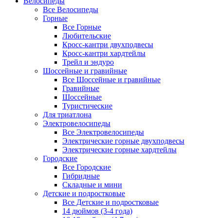
Велосипеды
Все Велосипеды
Горные
Все Горные
Любительские
Кросс-кантри двухподвесы
Кросс-кантри хардтейлы
Трейл и эндуро
Шоссейные и гравийные
Все Шоссейные и гравийные
Гравийные
Шоссейные
Туристические
Для триатлона
Электровелосипеды
Все Электровелосипеды
Электрические горные двухподвесы
Электрические горные хардтейлы
Городские
Все Городские
Гибридные
Складные и мини
Детские и подростковые
Все Детские и подростковые
14 дюймов (3-4 года)