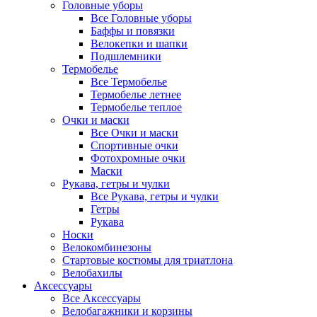
Головные уборы
Все Головные уборы
Баффы и повязки
Велокепки и шапки
Подшлемники
Термобелье
Все Термобелье
Термобелье летнее
Термобелье теплое
Очки и маски
Все Очки и маски
Спортивные очки
Фотохромные очки
Маски
Рукава, гетры и чулки
Все Рукава, гетры и чулки
Гетры
Рукава
Носки
Велокомбинезоны
Стартовые костюмы для триатлона
Велобахилы
Аксессуары
Все Аксессуары
Велобагажники и корзины