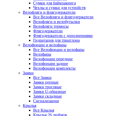
Сумки для байкпакинга
Чехлы и сумки для устройств
Велофляги и флягодержатели
Все Велофляги и флягодержатели
Велофляги и велобутылки
Велофляги термосы
Флягодержатели
Флягодержатели с дополнениями
Гидратация для триатлона
Велофонари и велофары
Все Велофонари и велофары
Велофары
Велофонари передние
Велофонари задние
Велофонари комплекты
Замки
Все Замки
Замки цепные
Замки тросовые
Замки U-образные
Замки складные
Сигнализации
Крылья
Все Крылья
Крылья 26 дюймов