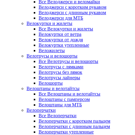
Все Велоджерси и веломайки
Велоджерси с коротким рукавом
Велоджерси с длинным рукавом
Велоджерси для МТБ
Велокуртки и жилеты
Все Велокуртки и жилеты
Велокуртки от ветра
Велокуртки от дождя
Велокуртки утепленные
Веложилеты
Велотрусы и велошорты
Все Велотрусы и велошорты
Велотрусы с лямками
Велотрусы без лямок
Велотрусы лайнеры
Велошорты
Велоштаны и велотайтсы
Все Велоштаны и велотайтсы
Велоштаны с памперсом
Велоштаны для МТБ
Велоперчатки
Все Велоперчатки
Велоперчатки с коротким пальцем
Велоперчатки с длинным пальцем
Велоперчатки утепленные