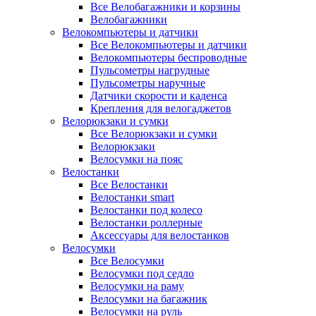
Все Велобагажники и корзины
Велобагажники
Велокомпьютеры и датчики
Все Велокомпьютеры и датчики
Велокомпьютеры беспроводные
Пульсометры нагрудные
Пульсометры наручные
Датчики скорости и каденса
Крепления для велогаджетов
Велорюкзаки и сумки
Все Велорюкзаки и сумки
Велорюкзаки
Велосумки на пояс
Велостанки
Все Велостанки
Велостанки smart
Велостанки под колесо
Велостанки роллерные
Аксессуары для велостанков
Велосумки
Все Велосумки
Велосумки под седло
Велосумки на раму
Велосумки на багажник
Велосумки на руль