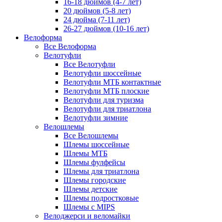
16-18 дюймов (4-7 лет)
20 дюймов (5-8 лет)
24 дюйма (7-11 лет)
26-27 дюймов (10-16 лет)
Велоформа
Все Велоформа
Велотуфли
Все Велотуфли
Велотуфли шоссейные
Велотуфли МТБ контактные
Велотуфли МТБ плоские
Велотуфли для туризма
Велотуфли для триатлона
Велотуфли зимние
Велошлемы
Все Велошлемы
Шлемы шоссейные
Шлемы МТБ
Шлемы фулфейсы
Шлемы для триатлона
Шлемы городские
Шлемы детские
Шлемы подростковые
Шлемы с MIPS
Велоджерси и веломайки