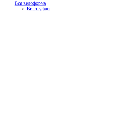
Вся велоформа
Велотуфли