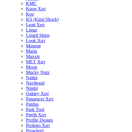
KMC
Knog
Хит
Koo
KS (Kind Shock)
Leatt
Хит
Limar
Lizard Skins
Look
Хит
Magene
Marin
Maxxis
MET
Хит
Moon
Mucky Nutz
Nalini
Navihood
Nimbl
Oakley
Хит
Panaracer
Хит
Pardus
Park Tool
Pirelli
Хит
Profile Design
Prologo
Хит
Prowheel