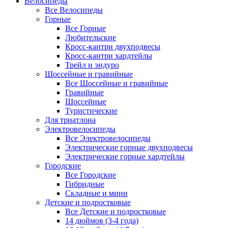
Велосипеды
Все Велосипеды
Горные
Все Горные
Любительские
Кросс-кантри двухподвесы
Кросс-кантри хардтейлы
Трейл и эндуро
Шоссейные и гравийные
Все Шоссейные и гравийные
Гравийные
Шоссейные
Туристические
Для триатлона
Электровелосипеды
Все Электровелосипеды
Электрические горные двухподвесы
Электрические горные хардтейлы
Городские
Все Городские
Гибридные
Складные и мини
Детские и подростковые
Все Детские и подростковые
14 дюймов (3-4 года)