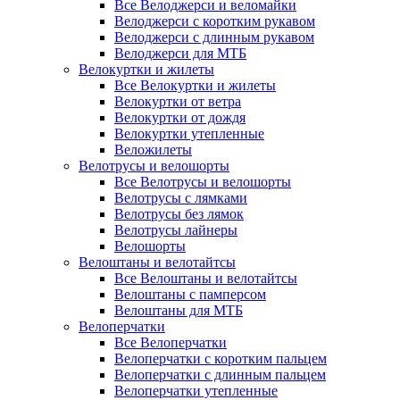
Все Велоджерси и веломайки
Велоджерси с коротким рукавом
Велоджерси с длинным рукавом
Велоджерси для МТБ
Велокуртки и жилеты
Все Велокуртки и жилеты
Велокуртки от ветра
Велокуртки от дождя
Велокуртки утепленные
Веложилеты
Велотрусы и велошорты
Все Велотрусы и велошорты
Велотрусы с лямками
Велотрусы без лямок
Велотрусы лайнеры
Велошорты
Велоштаны и велотайтсы
Все Велоштаны и велотайтсы
Велоштаны с памперсом
Велоштаны для МТБ
Велоперчатки
Все Велоперчатки
Велоперчатки с коротким пальцем
Велоперчатки с длинным пальцем
Велоперчатки утепленные