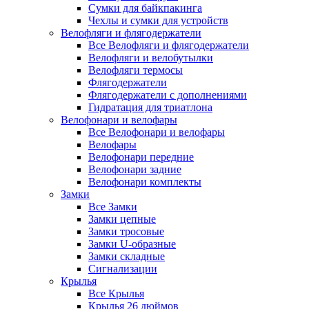
Сумки для байкпакинга
Чехлы и сумки для устройств
Велофляги и флягодержатели
Все Велофляги и флягодержатели
Велофляги и велобутылки
Велофляги термосы
Флягодержатели
Флягодержатели с дополнениями
Гидратация для триатлона
Велофонари и велофары
Все Велофонари и велофары
Велофары
Велофонари передние
Велофонари задние
Велофонари комплекты
Замки
Все Замки
Замки цепные
Замки тросовые
Замки U-образные
Замки складные
Сигнализации
Крылья
Все Крылья
Крылья 26 дюймов