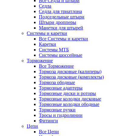
Все Седла и штыри
Седла
Седла для триатлона
Подседельные штыри
Штыри дропперы
Манетки для штырей
Системы и каретки
Все Системы и каретки
Каретки
Системы МТБ
Системы шоссейные
Торможение
Все Торможение
Тормоза дисковые (калиперы)
Тормоза дисковые (комплекты)
Тормоза ободные
Тормозные адаптеры
Тормозные диски и роторы
Тормозные колодки дисковые
Тормозные колодки ободные
Тормозные ручки
Тросы и гидролинии
Фитинги
Цепи
Все Цепи