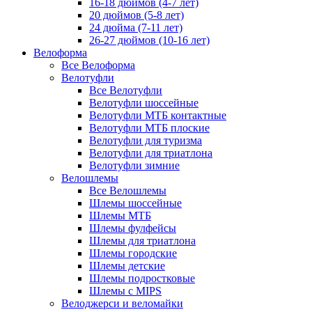
16-18 дюймов (4-7 лет)
20 дюймов (5-8 лет)
24 дюйма (7-11 лет)
26-27 дюймов (10-16 лет)
Велоформа
Все Велоформа
Велотуфли
Все Велотуфли
Велотуфли шоссейные
Велотуфли МТБ контактные
Велотуфли МТБ плоские
Велотуфли для туризма
Велотуфли для триатлона
Велотуфли зимние
Велошлемы
Все Велошлемы
Шлемы шоссейные
Шлемы МТБ
Шлемы фулфейсы
Шлемы для триатлона
Шлемы городские
Шлемы детские
Шлемы подростковые
Шлемы с MIPS
Велоджерси и веломайки