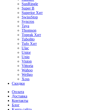
SunRingle
Super B
Superior
Хит
SwissStop
Syncros
Taya
Thomson
Topeak
Хит
Tubolito
Tufo
Хит
Ulac
Unior
Uniq
Vision
Vittoria
Wahoo
Wellgo
Xoss
Скидки
Оплата
Доставка
Контакты
Блог
Карта сайта