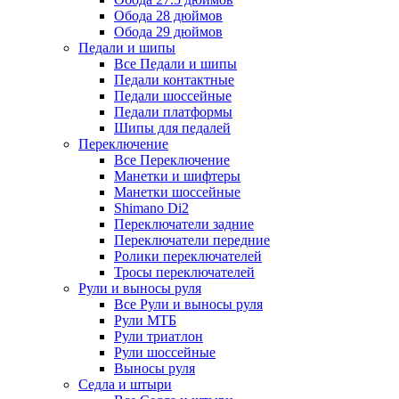
Обода 28 дюймов
Обода 29 дюймов
Педали и шипы
Все Педали и шипы
Педали контактные
Педали шоссейные
Педали платформы
Шипы для педалей
Переключение
Все Переключение
Манетки и шифтеры
Манетки шоссейные
Shimano Di2
Переключатели задние
Переключатели передние
Ролики переключателей
Тросы переключателей
Рули и выносы руля
Все Рули и выносы руля
Рули МТБ
Рули триатлон
Рули шоссейные
Выносы руля
Седла и штыри