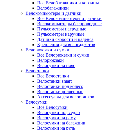
Все Велобагажники и корзины
Велобагажники
Велокомпьютеры и датчики
Все Велокомпьютеры и датчики
Велокомпьютеры беспроводные
Пульсометры нагрудные
Пульсометры наручные
Датчики скорости и каденса
Крепления для велогаджетов
Велорюкзаки и сумки
Все Велорюкзаки и сумки
Велорюкзаки
Велосумки на пояс
Велостанки
Все Велостанки
Велостанки smart
Велостанки под колесо
Велостанки роллерные
Аксессуары для велостанков
Велосумки
Все Велосумки
Велосумки под седло
Велосумки на раму
Велосумки на багажник
Велосумки на руль