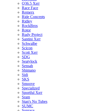
Q36.5
Хит
Race Face
Remerx
Ride Concepts
Ridley
RockBros
Rotor
Rudy Project
Santini
Хит
Schwalbe
Scicon
Scott
Хит
SDG
Seatylock
Sensah
Shimano
Sidi
SKS
Smoove
Specialized
Sportful
Хит
Sram
Stan's No Tubes
SUMC
Sunrace