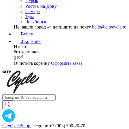
Пермь
Ростов-на-Дону
Самара
Тула
Челябинск
Не нашли город «
» напишите на почту
hello@citycycle.ru
Войти
0
Корзина
Итого
без доставки
руб
0
Очистить корзину
Оформить заказ
CityCycleShop
telegram: +7 (903) 500-20-70