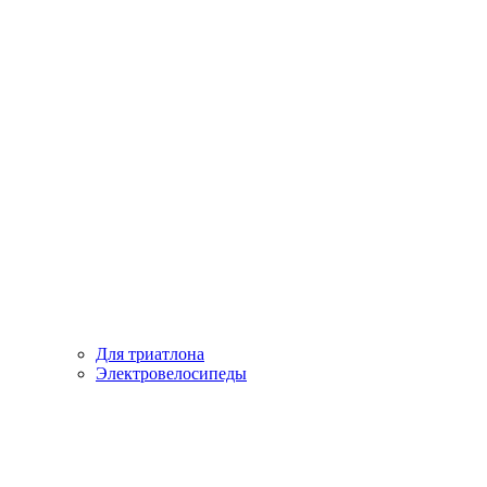
Для триатлона
Электровелосипеды