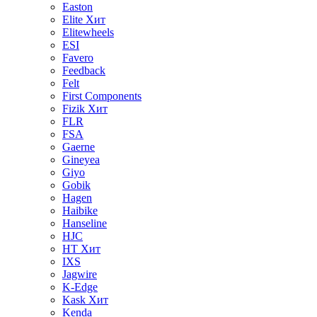
Easton
Elite
Хит
Elitewheels
ESI
Favero
Feedback
Felt
First Components
Fizik
Хит
FLR
FSA
Gaerne
Gineyea
Giyo
Gobik
Hagen
Haibike
Hanseline
HJC
HT
Хит
IXS
Jagwire
K-Edge
Kask
Хит
Kenda