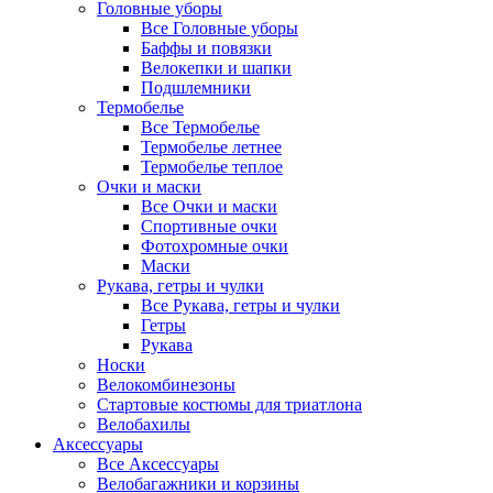
Головные уборы
Все Головные уборы
Баффы и повязки
Велокепки и шапки
Подшлемники
Термобелье
Все Термобелье
Термобелье летнее
Термобелье теплое
Очки и маски
Все Очки и маски
Спортивные очки
Фотохромные очки
Маски
Рукава, гетры и чулки
Все Рукава, гетры и чулки
Гетры
Рукава
Носки
Велокомбинезоны
Стартовые костюмы для триатлона
Велобахилы
Аксессуары
Все Аксессуары
Велобагажники и корзины