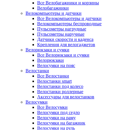
Все Велобагажники и корзины
Велобагажники
Велокомпьютеры и датчики
Все Велокомпьютеры и датчики
Велокомпьютеры беспроводные
Пульсометры нагрудные
Пульсометры наручные
Датчики скорости и каденса
Крепления для велогаджетов
Велорюкзаки и сумки
Все Велорюкзаки и сумки
Велорюкзаки
Велосумки на пояс
Велостанки
Все Велостанки
Велостанки smart
Велостанки под колесо
Велостанки роллерные
Аксессуары для велостанков
Велосумки
Все Велосумки
Велосумки под седло
Велосумки на раму
Велосумки на багажник
Велосумки на руль