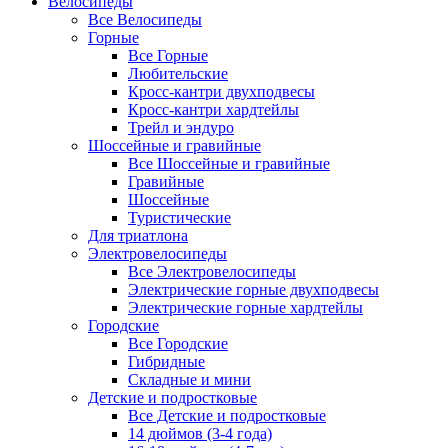
Велосипеды
Все Велосипеды
Горные
Все Горные
Любительские
Кросс-кантри двухподвесы
Кросс-кантри хардтейлы
Трейл и эндуро
Шоссейные и гравийные
Все Шоссейные и гравийные
Гравийные
Шоссейные
Туристические
Для триатлона
Электровелосипеды
Все Электровелосипеды
Электрические горные двухподвесы
Электрические горные хардтейлы
Городские
Все Городские
Гибридные
Складные и мини
Детские и подростковые
Все Детские и подростковые
14 дюймов (3-4 года)