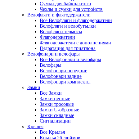
Сумки для байкпакинга
Чехлы и сумки для устройств
Велофляги и флягодержатели
Все Велофляги и флягодержатели
Велофляги и велобутылки
Велофляги термосы
Флягодержатели
Флягодержатели с дополнениями
Гидратация для триатлона
Велофонари и велофары
Все Велофонари и велофары
Велофары
Велофонари передние
Велофонари задние
Велофонари комплекты
Замки
Все Замки
Замки цепные
Замки тросовые
Замки U-образные
Замки складные
Сигнализации
Крылья
Все Крылья
Крылья 26 дюймов