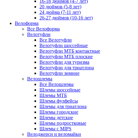
16-18 дюймов (4-7 лет)
20 дюймов (5-8 лет)
24 дюйма (7-11 лет)
26-27 дюймов (10-16 лет)
Велоформа
Все Велоформа
Велотуфли
Все Велотуфли
Велотуфли шоссейные
Велотуфли МТБ контактные
Велотуфли МТБ плоские
Велотуфли для туризма
Велотуфли для триатлона
Велотуфли зимние
Велошлемы
Все Велошлемы
Шлемы шоссейные
Шлемы МТБ
Шлемы фулфейсы
Шлемы для триатлона
Шлемы городские
Шлемы детские
Шлемы подростковые
Шлемы с MIPS
Велоджерси и веломайки