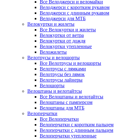
Все Велоджерси и веломайки
Велоджерси с коротким рукавом
Велоджерси с длинным рукавом
Велоджерси для МТБ
Велокуртки и жилеты
Все Велокуртки и жилеты
Велокуртки от ветра
Велокуртки от дождя
Велокуртки утепленные
Веложилеты
Велотрусы и велошорты
Все Велотрусы и велошорты
Велотрусы с лямками
Велотрусы без лямок
Велотрусы лайнеры
Велошорты
Велоштаны и велотайтсы
Все Велоштаны и велотайтсы
Велоштаны с памперсом
Велоштаны для МТБ
Велоперчатки
Все Велоперчатки
Велоперчатки с коротким пальцем
Велоперчатки с длинным пальцем
Велоперчатки утепленные