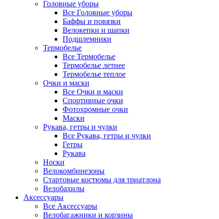
Головные уборы
Все Головные уборы
Баффы и повязки
Велокепки и шапки
Подшлемники
Термобелье
Все Термобелье
Термобелье летнее
Термобелье теплое
Очки и маски
Все Очки и маски
Спортивные очки
Фотохромные очки
Маски
Рукава, гетры и чулки
Все Рукава, гетры и чулки
Гетры
Рукава
Носки
Велокомбинезоны
Стартовые костюмы для триатлона
Велобахилы
Аксессуары
Все Аксессуары
Велобагажники и корзины