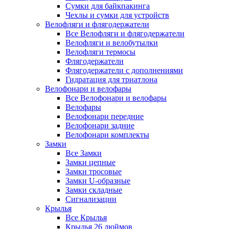
Сумки для байкпакинга
Чехлы и сумки для устройств
Велофляги и флягодержатели
Все Велофляги и флягодержатели
Велофляги и велобутылки
Велофляги термосы
Флягодержатели
Флягодержатели с дополнениями
Гидратация для триатлона
Велофонари и велофары
Все Велофонари и велофары
Велофары
Велофонари передние
Велофонари задние
Велофонари комплекты
Замки
Все Замки
Замки цепные
Замки тросовые
Замки U-образные
Замки складные
Сигнализации
Крылья
Все Крылья
Крылья 26 дюймов