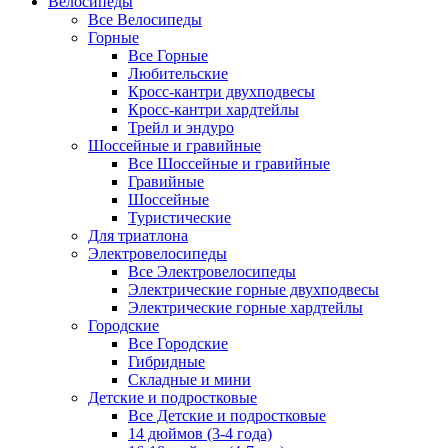
Велосипеды
Все Велосипеды
Горные
Все Горные
Любительские
Кросс-кантри двухподвесы
Кросс-кантри хардтейлы
Трейл и эндуро
Шоссейные и гравийные
Все Шоссейные и гравийные
Гравийные
Шоссейные
Туристические
Для триатлона
Электровелосипеды
Все Электровелосипеды
Электрические горные двухподвесы
Электрические горные хардтейлы
Городские
Все Городские
Гибридные
Складные и мини
Детские и подростковые
Все Детские и подростковые
14 дюймов (3-4 года)