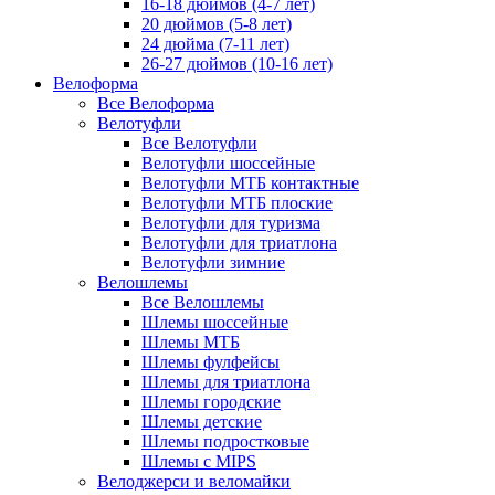
16-18 дюймов (4-7 лет)
20 дюймов (5-8 лет)
24 дюйма (7-11 лет)
26-27 дюймов (10-16 лет)
Велоформа
Все Велоформа
Велотуфли
Все Велотуфли
Велотуфли шоссейные
Велотуфли МТБ контактные
Велотуфли МТБ плоские
Велотуфли для туризма
Велотуфли для триатлона
Велотуфли зимние
Велошлемы
Все Велошлемы
Шлемы шоссейные
Шлемы МТБ
Шлемы фулфейсы
Шлемы для триатлона
Шлемы городские
Шлемы детские
Шлемы подростковые
Шлемы с MIPS
Велоджерси и веломайки