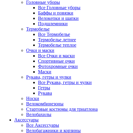
Головные уборы
Все Головные уборы
Баффы и повязки
Велокепки и шапки
Подшлемники
Термобелье
Все Термобелье
Термобелье летнее
Термобелье теплое
Очки и маски
Все Очки и маски
Спортивные очки
Фотохромные очки
Маски
Рукава, гетры и чулки
Все Рукава, гетры и чулки
Гетры
Рукава
Носки
Велокомбинезоны
Стартовые костюмы для триатлона
Велобахилы
Аксессуары
Все Аксессуары
Велобагажники и корзины