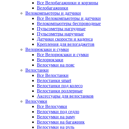
Все Велобагажники и корзины
Велобагажники
Велокомпьютеры и датчики
Все Велокомпьютеры и датчики
Велокомпьютеры беспроводные
Пульсометры нагрудные
Пульсометры наручные
Датчики скорости и каденса
Крепления для велогаджетов
Велорюкзаки и сумки
Все Велорюкзаки и сумки
Велорюкзаки
Велосумки на пояс
Велостанки
Все Велостанки
Велостанки smart
Велостанки под колесо
Велостанки роллерные
Аксессуары для велостанков
Велосумки
Все Велосумки
Велосумки под седло
Велосумки на раму
Велосумки на багажник
Велосумки на руль