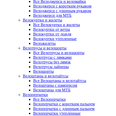
Все Велоджерси и веломайки
Велоджерси с коротким рукавом
Велоджерси с длинным рукавом
Велоджерси для МТБ
Велокуртки и жилеты
Все Велокуртки и жилеты
Велокуртки от ветра
Велокуртки от дождя
Велокуртки утепленные
Веложилеты
Велотрусы и велошорты
Все Велотрусы и велошорты
Велотрусы с лямками
Велотрусы без лямок
Велотрусы лайнеры
Велошорты
Велоштаны и велотайтсы
Все Велоштаны и велотайтсы
Велоштаны с памперсом
Велоштаны для МТБ
Велоперчатки
Все Велоперчатки
Велоперчатки с коротким пальцем
Велоперчатки с длинным пальцем
Велоперчатки утепленные