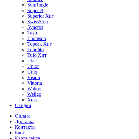
SunRingle
Super B
Superior
Хит
SwissStop
Syncros
Taya
Thomson
Topeak
Хит
Tubolito
Tufo
Хит
Ulac
Unior
Uniq
Vision
Vittoria
Wahoo
Wellgo
Xoss
Скидки
Оплата
Доставка
Контакты
Блог
Карта сайта