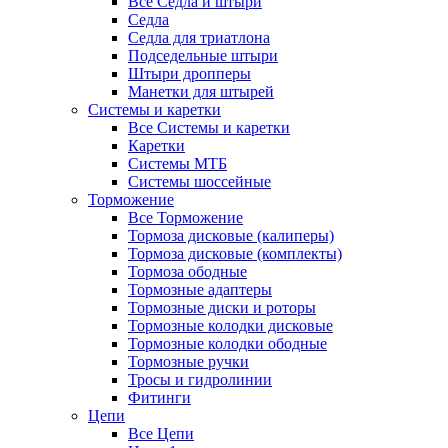
Все Седла и штыри
Седла
Седла для триатлона
Подседельные штыри
Штыри дропперы
Манетки для штырей
Системы и каретки
Все Системы и каретки
Каретки
Системы МТБ
Системы шоссейные
Торможение
Все Торможение
Тормоза дисковые (калиперы)
Тормоза дисковые (комплекты)
Тормоза ободные
Тормозные адаптеры
Тормозные диски и роторы
Тормозные колодки дисковые
Тормозные колодки ободные
Тормозные ручки
Тросы и гидролинии
Фитинги
Цепи
Все Цепи