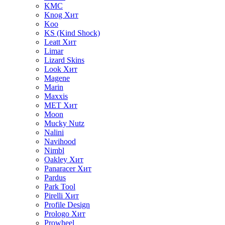
KMC
Knog
Хит
Koo
KS (Kind Shock)
Leatt
Хит
Limar
Lizard Skins
Look
Хит
Magene
Marin
Maxxis
MET
Хит
Moon
Mucky Nutz
Nalini
Navihood
Nimbl
Oakley
Хит
Panaracer
Хит
Pardus
Park Tool
Pirelli
Хит
Profile Design
Prologo
Хит
Prowheel