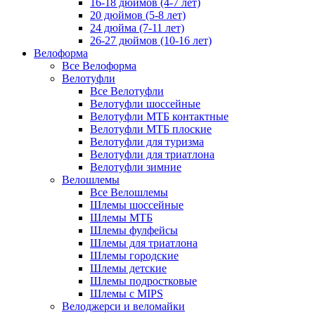
16-18 дюймов (4-7 лет)
20 дюймов (5-8 лет)
24 дюйма (7-11 лет)
26-27 дюймов (10-16 лет)
Велоформа
Все Велоформа
Велотуфли
Все Велотуфли
Велотуфли шоссейные
Велотуфли МТБ контактные
Велотуфли МТБ плоские
Велотуфли для туризма
Велотуфли для триатлона
Велотуфли зимние
Велошлемы
Все Велошлемы
Шлемы шоссейные
Шлемы МТБ
Шлемы фулфейсы
Шлемы для триатлона
Шлемы городские
Шлемы детские
Шлемы подростковые
Шлемы с MIPS
Велоджерси и веломайки