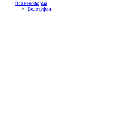
Вся велоформа
Велотуфли