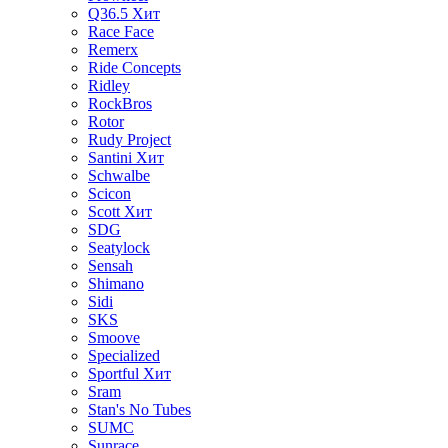
Q36.5
Хит
Race Face
Remerx
Ride Concepts
Ridley
RockBros
Rotor
Rudy Project
Santini
Хит
Schwalbe
Scicon
Scott
Хит
SDG
Seatylock
Sensah
Shimano
Sidi
SKS
Smoove
Specialized
Sportful
Хит
Sram
Stan's No Tubes
SUMC
Sunrace