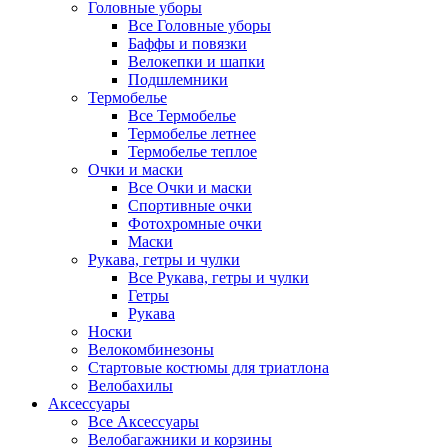
Головные уборы
Все Головные уборы
Баффы и повязки
Велокепки и шапки
Подшлемники
Термобелье
Все Термобелье
Термобелье летнее
Термобелье теплое
Очки и маски
Все Очки и маски
Спортивные очки
Фотохромные очки
Маски
Рукава, гетры и чулки
Все Рукава, гетры и чулки
Гетры
Рукава
Носки
Велокомбинезоны
Стартовые костюмы для триатлона
Велобахилы
Аксессуары
Все Аксессуары
Велобагажники и корзины