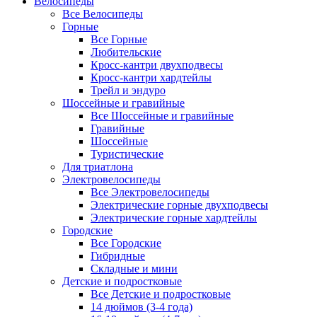
Велосипеды
Все Велосипеды
Горные
Все Горные
Любительские
Кросс-кантри двухподвесы
Кросс-кантри хардтейлы
Трейл и эндуро
Шоссейные и гравийные
Все Шоссейные и гравийные
Гравийные
Шоссейные
Туристические
Для триатлона
Электровелосипеды
Все Электровелосипеды
Электрические горные двухподвесы
Электрические горные хардтейлы
Городские
Все Городские
Гибридные
Складные и мини
Детские и подростковые
Все Детские и подростковые
14 дюймов (3-4 года)