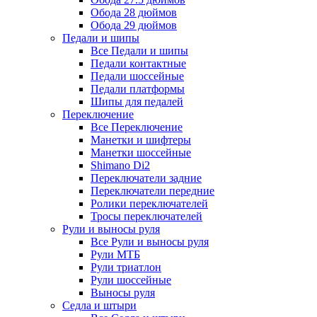
Обода 28 дюймов
Обода 29 дюймов
Педали и шипы
Все Педали и шипы
Педали контактные
Педали шоссейные
Педали платформы
Шипы для педалей
Переключение
Все Переключение
Манетки и шифтеры
Манетки шоссейные
Shimano Di2
Переключатели задние
Переключатели передние
Ролики переключателей
Тросы переключателей
Рули и выносы руля
Все Рули и выносы руля
Рули МТБ
Рули триатлон
Рули шоссейные
Выносы руля
Седла и штыри