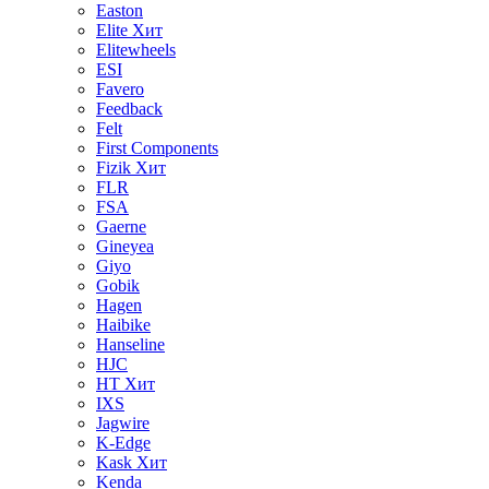
Easton
Elite
Хит
Elitewheels
ESI
Favero
Feedback
Felt
First Components
Fizik
Хит
FLR
FSA
Gaerne
Gineyea
Giyo
Gobik
Hagen
Haibike
Hanseline
HJC
HT
Хит
IXS
Jagwire
K-Edge
Kask
Хит
Kenda