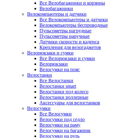
Все Велобагажники и корзины
Велобагажники
Велокомпьютеры и датчики
Все Велокомпьютеры и датчики
Велокомпьютеры беспроводные
Пульсометры нагрудные
Пульсометры наручные
Датчики скорости и каденса
Крепления для велогаджетов
Велорюкзаки и сумки
Все Велорюкзаки и сумки
Велорюкзаки
Велосумки на пояс
Велостанки
Все Велостанки
Велостанки smart
Велостанки под колесо
Велостанки роллерные
Аксессуары для велостанков
Велосумки
Все Велосумки
Велосумки под седло
Велосумки на раму
Велосумки на багажник
Велосумки на руль