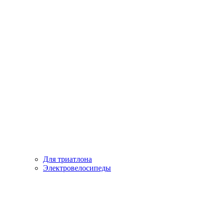
Для триатлона
Электровелосипеды