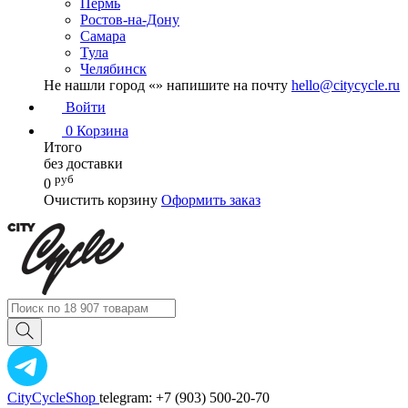
Пермь
Ростов-на-Дону
Самара
Тула
Челябинск
Не нашли город «
» напишите на почту
hello@citycycle.ru
Войти
0
Корзина
Итого
без доставки
руб
0
Очистить корзину
Оформить заказ
CityCycleShop
telegram: +7 (903) 500-20-70