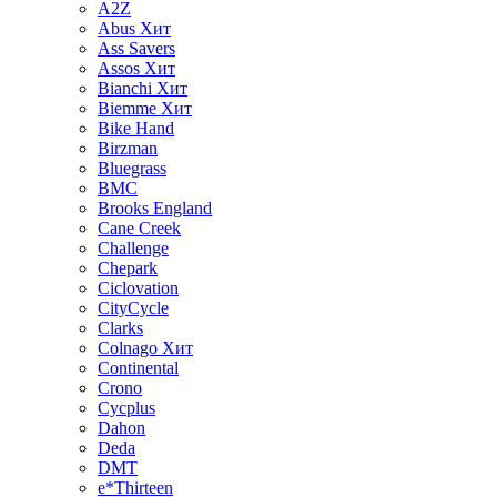
A2Z
Abus
Хит
Ass Savers
Assos
Хит
Bianchi
Хит
Biemme
Хит
Bike Hand
Birzman
Bluegrass
BMC
Brooks England
Cane Creek
Challenge
Chepark
Ciclovation
CityCycle
Clarks
Colnago
Хит
Continental
Crono
Cycplus
Dahon
Deda
DMT
e*Thirteen