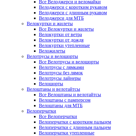
Все Велоджерси и веломайки
Велоджерси с коротким рукавом
Велоджерси с длинным рукавом
Велоджерси для МТБ
Велокуртки и жилеты
Все Велокуртки и жилеты
Велокуртки от ветра
Велокуртки от дождя
Велокуртки утепленные
Веложилеты
Велотрусы и велошорты
Все Велотрусы и велошорты
Велотрусы с лямками
Велотрусы без лямок
Велотрусы лайнеры
Велошорты
Велоштаны и велотайтсы
Все Велоштаны и велотайтсы
Велоштаны с памперсом
Велоштаны для МТБ
Велоперчатки
Все Велоперчатки
Велоперчатки с коротким пальцем
Велоперчатки с длинным пальцем
Велоперчатки утепленные