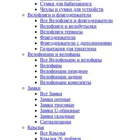
Сумки для байкпакинга
Чехлы и сумки для устройств
Велофляги и флягодержатели
Все Велофляги и флягодержатели
Велофляги и велобутылки
Велофляги термосы
Флягодержатели
Флягодержатели с дополнениями
Гидратация для триатлона
Велофонари и велофары
Все Велофонари и велофары
Велофары
Велофонари передние
Велофонари задние
Велофонари комплекты
Замки
Все Замки
Замки цепные
Замки тросовые
Замки U-образные
Замки складные
Сигнализации
Крылья
Все Крылья
Крылья 26 дюймов