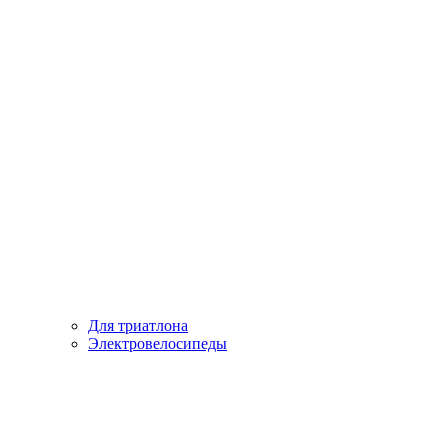
Для триатлона
Электровелосипеды