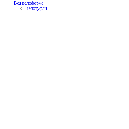
Вся велоформа
Велотуфли