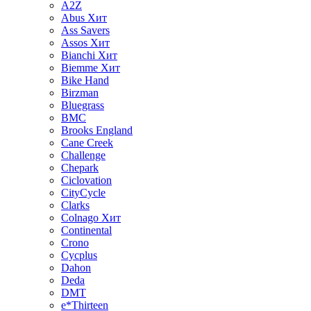
A2Z
Abus
Хит
Ass Savers
Assos
Хит
Bianchi
Хит
Biemme
Хит
Bike Hand
Birzman
Bluegrass
BMC
Brooks England
Cane Creek
Challenge
Chepark
Ciclovation
CityCycle
Clarks
Colnago
Хит
Continental
Crono
Cycplus
Dahon
Deda
DMT
e*Thirteen