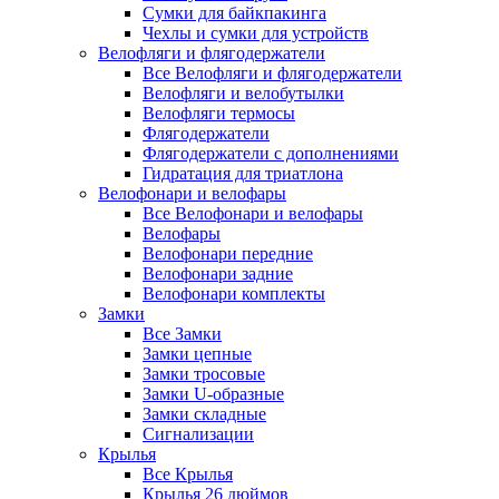
Сумки для байкпакинга
Чехлы и сумки для устройств
Велофляги и флягодержатели
Все Велофляги и флягодержатели
Велофляги и велобутылки
Велофляги термосы
Флягодержатели
Флягодержатели с дополнениями
Гидратация для триатлона
Велофонари и велофары
Все Велофонари и велофары
Велофары
Велофонари передние
Велофонари задние
Велофонари комплекты
Замки
Все Замки
Замки цепные
Замки тросовые
Замки U-образные
Замки складные
Сигнализации
Крылья
Все Крылья
Крылья 26 дюймов