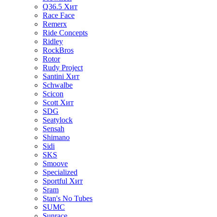
Q36.5
Хит
Race Face
Remerx
Ride Concepts
Ridley
RockBros
Rotor
Rudy Project
Santini
Хит
Schwalbe
Scicon
Scott
Хит
SDG
Seatylock
Sensah
Shimano
Sidi
SKS
Smoove
Specialized
Sportful
Хит
Sram
Stan's No Tubes
SUMC
Sunrace