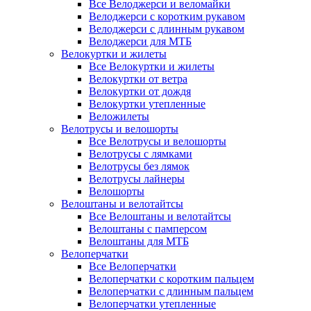
Все Велоджерси и веломайки
Велоджерси с коротким рукавом
Велоджерси с длинным рукавом
Велоджерси для МТБ
Велокуртки и жилеты
Все Велокуртки и жилеты
Велокуртки от ветра
Велокуртки от дождя
Велокуртки утепленные
Веложилеты
Велотрусы и велошорты
Все Велотрусы и велошорты
Велотрусы с лямками
Велотрусы без лямок
Велотрусы лайнеры
Велошорты
Велоштаны и велотайтсы
Все Велоштаны и велотайтсы
Велоштаны с памперсом
Велоштаны для МТБ
Велоперчатки
Все Велоперчатки
Велоперчатки с коротким пальцем
Велоперчатки с длинным пальцем
Велоперчатки утепленные