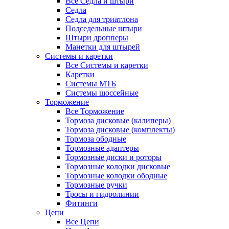
Все Седла и штыри
Седла
Седла для триатлона
Подседельные штыри
Штыри дропперы
Манетки для штырей
Системы и каретки
Все Системы и каретки
Каретки
Системы МТБ
Системы шоссейные
Торможение
Все Торможение
Тормоза дисковые (калиперы)
Тормоза дисковые (комплекты)
Тормоза ободные
Тормозные адаптеры
Тормозные диски и роторы
Тормозные колодки дисковые
Тормозные колодки ободные
Тормозные ручки
Тросы и гидролинии
Фитинги
Цепи
Все Цепи