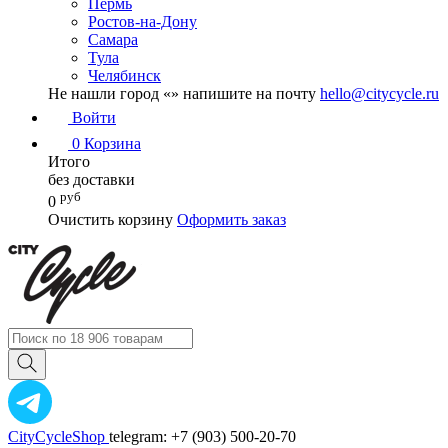
Пермь
Ростов-на-Дону
Самара
Тула
Челябинск
Не нашли город «
» напишите на почту
hello@citycycle.ru
Войти
0
Корзина
Итого
без доставки
руб
0
Очистить корзину
Оформить заказ
CityCycleShop
telegram: +7 (903) 500-20-70