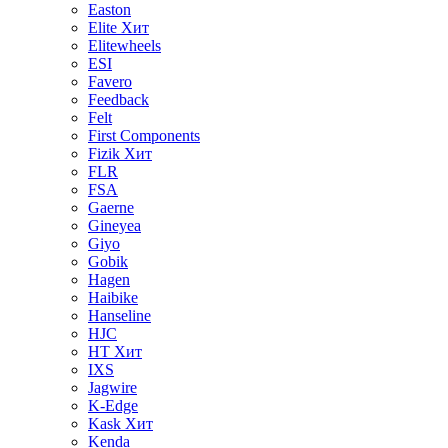
Easton
Elite
Хит
Elitewheels
ESI
Favero
Feedback
Felt
First Components
Fizik
Хит
FLR
FSA
Gaerne
Gineyea
Giyo
Gobik
Hagen
Haibike
Hanseline
HJC
HT
Хит
IXS
Jagwire
K-Edge
Kask
Хит
Kenda