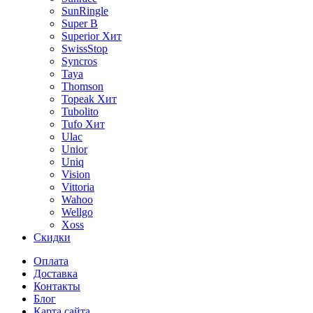
SunRingle
Super B
Superior
Хит
SwissStop
Syncros
Taya
Thomson
Topeak
Хит
Tubolito
Tufo
Хит
Ulac
Unior
Uniq
Vision
Vittoria
Wahoo
Wellgo
Xoss
Скидки
Оплата
Доставка
Контакты
Блог
Карта сайта