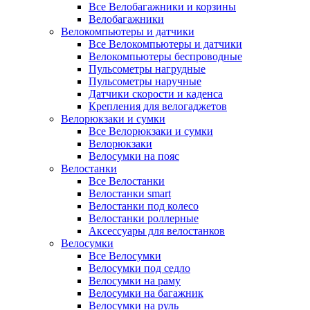
Все Велобагажники и корзины
Велобагажники
Велокомпьютеры и датчики
Все Велокомпьютеры и датчики
Велокомпьютеры беспроводные
Пульсометры нагрудные
Пульсометры наручные
Датчики скорости и каденса
Крепления для велогаджетов
Велорюкзаки и сумки
Все Велорюкзаки и сумки
Велорюкзаки
Велосумки на пояс
Велостанки
Все Велостанки
Велостанки smart
Велостанки под колесо
Велостанки роллерные
Аксессуары для велостанков
Велосумки
Все Велосумки
Велосумки под седло
Велосумки на раму
Велосумки на багажник
Велосумки на руль