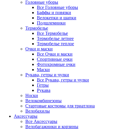
Головные уборы
Все Головные уборы
Баффы и повязки
Велокепки и шапки
Подшлемники
Термобелье
Все Термобелье
Термобелье летнее
Термобелье теплое
Очки и маски
Все Очки и маски
Спортивные очки
Фотохромные очки
Маски
Рукава, гетры и чулки
Все Рукава, гетры и чулки
Гетры
Рукава
Носки
Велокомбинезоны
Стартовые костюмы для триатлона
Велобахилы
Аксессуары
Все Аксессуары
Велобагажники и корзины