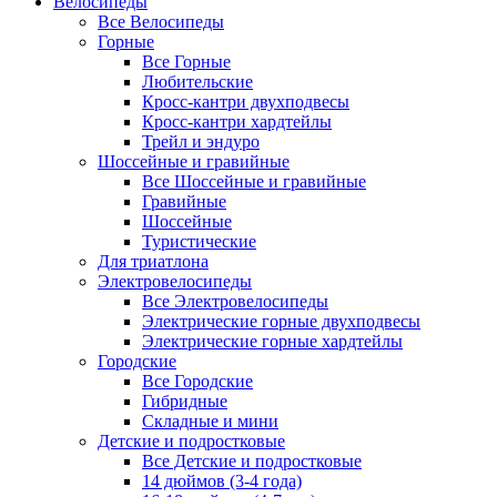
Велосипеды
Все Велосипеды
Горные
Все Горные
Любительские
Кросс-кантри двухподвесы
Кросс-кантри хардтейлы
Трейл и эндуро
Шоссейные и гравийные
Все Шоссейные и гравийные
Гравийные
Шоссейные
Туристические
Для триатлона
Электровелосипеды
Все Электровелосипеды
Электрические горные двухподвесы
Электрические горные хардтейлы
Городские
Все Городские
Гибридные
Складные и мини
Детские и подростковые
Все Детские и подростковые
14 дюймов (3-4 года)