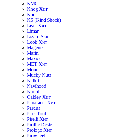
KMC
Knog
Хит
Koo
KS (Kind Shock)
Leatt
Хит
Limar
Lizard Skins
Look
Хит
Magene
Marin
Maxxis
MET
Хит
Moon
Mucky Nutz
Nalini
Navihood
Nimbl
Oakley
Хит
Panaracer
Хит
Pardus
Park Tool
Pirelli
Хит
Profile Design
Prologo
Хит
Prowheel