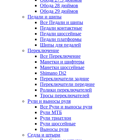
Обода 28 дюймов
Обода 29 дюймов
Педали и шипы
Все Педали и шипы
Педали контактные
Педали шоссейные
Педали платформы
Шипы для педалей
Переключение
Все Переключение
Манетки и шифтеры
Манетки шоссейные
Shimano Di2
Переключатели задние
Переключатели передние
Ролики переключателей
Тросы переключателей
Рули и выносы руля
Все Рули и выносы руля
Рули МТБ
Рули триатлон
Рули шоссейные
Выносы руля
Седла и штыри