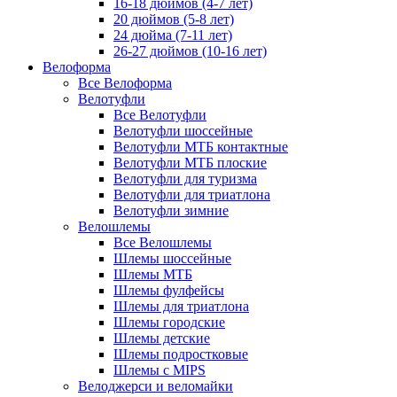
16-18 дюймов (4-7 лет)
20 дюймов (5-8 лет)
24 дюйма (7-11 лет)
26-27 дюймов (10-16 лет)
Велоформа
Все Велоформа
Велотуфли
Все Велотуфли
Велотуфли шоссейные
Велотуфли МТБ контактные
Велотуфли МТБ плоские
Велотуфли для туризма
Велотуфли для триатлона
Велотуфли зимние
Велошлемы
Все Велошлемы
Шлемы шоссейные
Шлемы МТБ
Шлемы фулфейсы
Шлемы для триатлона
Шлемы городские
Шлемы детские
Шлемы подростковые
Шлемы с MIPS
Велоджерси и веломайки