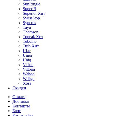
SunRingle
Super B
Superior
Хит
SwissStop
Syncros
Taya
Thomson
Topeak
Хит
Tubolito
Tufo
Хит
Ulac
Unior
Uniq
Vision
Vittoria
Wahoo
Wellgo
Xoss
Скидки
Оплата
Доставка
Контакты
Блог
Карта сайта