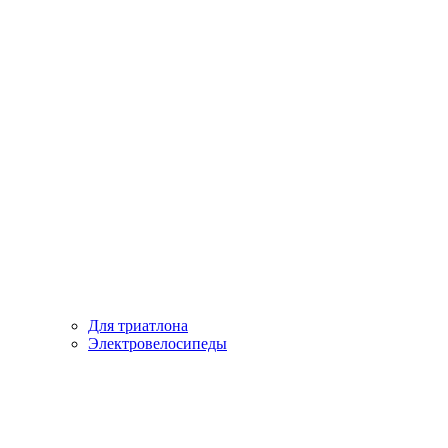
Для триатлона
Электровелосипеды