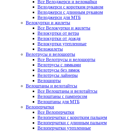
Все Велоджерси и веломайки
Велоджерси с коротким рукавом
Велоджерси с длинным рукавом
Велоджерси для МТБ
Велокуртки и жилеты
Все Велокуртки и жилеты
Велокуртки от ветра
Велокуртки от дождя
Велокуртки утепленные
Веложилеты
Велотрусы и велошорты
Все Велотрусы и велошорты
Велотрусы с лямками
Велотрусы без лямок
Велотрусы лайнеры
Велошорты
Велоштаны и велотайтсы
Все Велоштаны и велотайтсы
Велоштаны с памперсом
Велоштаны для МТБ
Велоперчатки
Все Велоперчатки
Велоперчатки с коротким пальцем
Велоперчатки с длинным пальцем
Велоперчатки утепленные