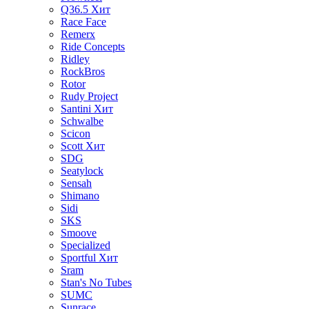
Q36.5
Хит
Race Face
Remerx
Ride Concepts
Ridley
RockBros
Rotor
Rudy Project
Santini
Хит
Schwalbe
Scicon
Scott
Хит
SDG
Seatylock
Sensah
Shimano
Sidi
SKS
Smoove
Specialized
Sportful
Хит
Sram
Stan's No Tubes
SUMC
Sunrace