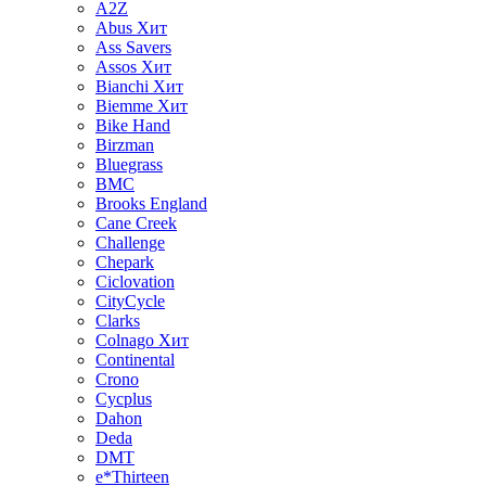
A2Z
Abus
Хит
Ass Savers
Assos
Хит
Bianchi
Хит
Biemme
Хит
Bike Hand
Birzman
Bluegrass
BMC
Brooks England
Cane Creek
Challenge
Chepark
Ciclovation
CityCycle
Clarks
Colnago
Хит
Continental
Crono
Cycplus
Dahon
Deda
DMT
e*Thirteen