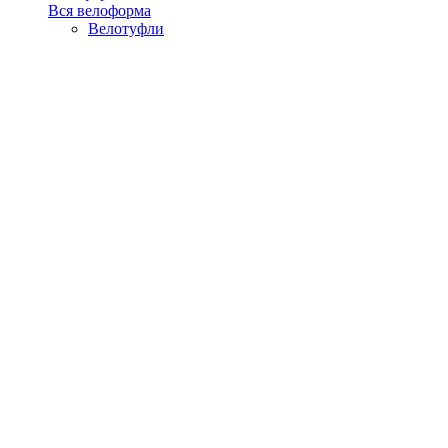
Вся велоформа
Велотуфли