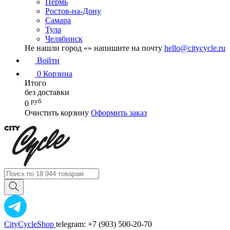
Пермь
Ростов-на-Дону
Самара
Тула
Челябинск
Не нашли город «
» напишите на почту
hello@citycycle.ru
Войти
0
Корзина
Итого
без доставки
руб
0
Очистить корзину
Оформить заказ
CityCycleShop
telegram: +7 (903) 500-20-70