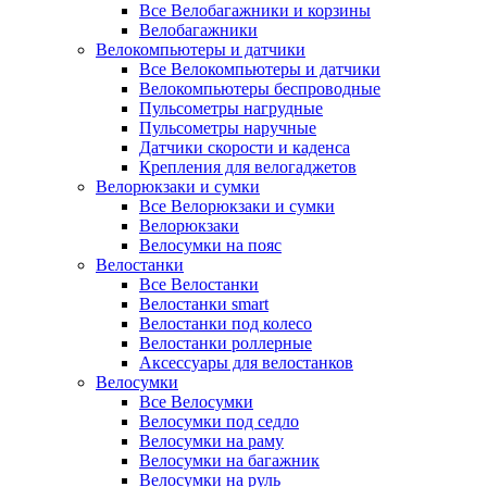
Все Велобагажники и корзины
Велобагажники
Велокомпьютеры и датчики
Все Велокомпьютеры и датчики
Велокомпьютеры беспроводные
Пульсометры нагрудные
Пульсометры наручные
Датчики скорости и каденса
Крепления для велогаджетов
Велорюкзаки и сумки
Все Велорюкзаки и сумки
Велорюкзаки
Велосумки на пояс
Велостанки
Все Велостанки
Велостанки smart
Велостанки под колесо
Велостанки роллерные
Аксессуары для велостанков
Велосумки
Все Велосумки
Велосумки под седло
Велосумки на раму
Велосумки на багажник
Велосумки на руль