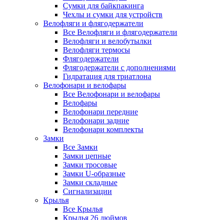
Сумки для байкпакинга
Чехлы и сумки для устройств
Велофляги и флягодержатели
Все Велофляги и флягодержатели
Велофляги и велобутылки
Велофляги термосы
Флягодержатели
Флягодержатели с дополнениями
Гидратация для триатлона
Велофонари и велофары
Все Велофонари и велофары
Велофары
Велофонари передние
Велофонари задние
Велофонари комплекты
Замки
Все Замки
Замки цепные
Замки тросовые
Замки U-образные
Замки складные
Сигнализации
Крылья
Все Крылья
Крылья 26 дюймов