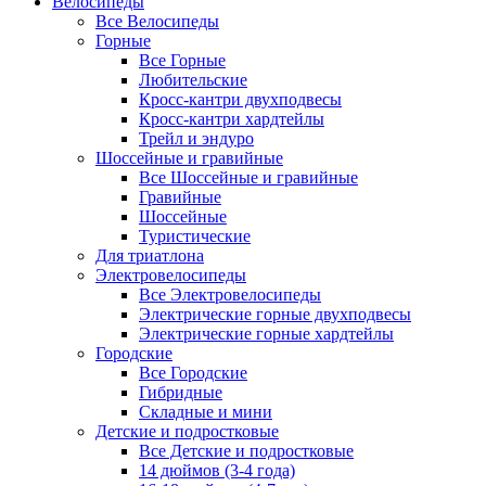
Велосипеды
Все Велосипеды
Горные
Все Горные
Любительские
Кросс-кантри двухподвесы
Кросс-кантри хардтейлы
Трейл и эндуро
Шоссейные и гравийные
Все Шоссейные и гравийные
Гравийные
Шоссейные
Туристические
Для триатлона
Электровелосипеды
Все Электровелосипеды
Электрические горные двухподвесы
Электрические горные хардтейлы
Городские
Все Городские
Гибридные
Складные и мини
Детские и подростковые
Все Детские и подростковые
14 дюймов (3-4 года)