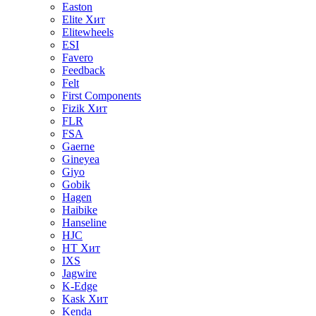
Easton
Elite
Хит
Elitewheels
ESI
Favero
Feedback
Felt
First Components
Fizik
Хит
FLR
FSA
Gaerne
Gineyea
Giyo
Gobik
Hagen
Haibike
Hanseline
HJC
HT
Хит
IXS
Jagwire
K-Edge
Kask
Хит
Kenda