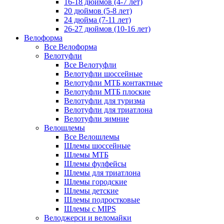
16-18 дюймов (4-7 лет)
20 дюймов (5-8 лет)
24 дюйма (7-11 лет)
26-27 дюймов (10-16 лет)
Велоформа
Все Велоформа
Велотуфли
Все Велотуфли
Велотуфли шоссейные
Велотуфли МТБ контактные
Велотуфли МТБ плоские
Велотуфли для туризма
Велотуфли для триатлона
Велотуфли зимние
Велошлемы
Все Велошлемы
Шлемы шоссейные
Шлемы МТБ
Шлемы фулфейсы
Шлемы для триатлона
Шлемы городские
Шлемы детские
Шлемы подростковые
Шлемы с MIPS
Велоджерси и веломайки