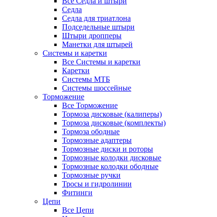
Все Седла и штыри
Седла
Седла для триатлона
Подседельные штыри
Штыри дропперы
Манетки для штырей
Системы и каретки
Все Системы и каретки
Каретки
Системы МТБ
Системы шоссейные
Торможение
Все Торможение
Тормоза дисковые (калиперы)
Тормоза дисковые (комплекты)
Тормоза ободные
Тормозные адаптеры
Тормозные диски и роторы
Тормозные колодки дисковые
Тормозные колодки ободные
Тормозные ручки
Тросы и гидролинии
Фитинги
Цепи
Все Цепи