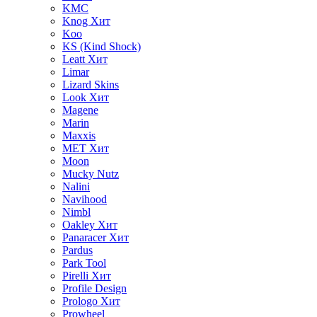
KMC
Knog
Хит
Koo
KS (Kind Shock)
Leatt
Хит
Limar
Lizard Skins
Look
Хит
Magene
Marin
Maxxis
MET
Хит
Moon
Mucky Nutz
Nalini
Navihood
Nimbl
Oakley
Хит
Panaracer
Хит
Pardus
Park Tool
Pirelli
Хит
Profile Design
Prologo
Хит
Prowheel