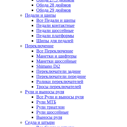
Обода 28 дюймов
Обода 29 дюймов
Педали и шипы
Все Педали и шипы
Педали контактные
Педали шоссейные
Педали платформы
Шипы для педалей
Переключение
Все Переключение
Манетки и шифтеры
Манетки шоссейные
Shimano Di2
Переключатели задние
Переключатели передние
Ролики переключателей
Тросы переключателей
Рули и выносы руля
Все Рули и выносы руля
Рули МТБ
Рули триатлон
Рули шоссейные
Выносы руля
Седла и штыри