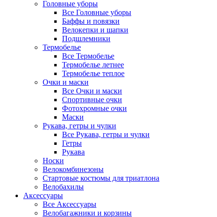
Головные уборы
Все Головные уборы
Баффы и повязки
Велокепки и шапки
Подшлемники
Термобелье
Все Термобелье
Термобелье летнее
Термобелье теплое
Очки и маски
Все Очки и маски
Спортивные очки
Фотохромные очки
Маски
Рукава, гетры и чулки
Все Рукава, гетры и чулки
Гетры
Рукава
Носки
Велокомбинезоны
Стартовые костюмы для триатлона
Велобахилы
Аксессуары
Все Аксессуары
Велобагажники и корзины