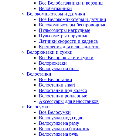
Все Велобагажники и корзины
Велобагажники
Велокомпьютеры и датчики
Все Велокомпьютеры и датчики
Велокомпьютеры беспроводные
Пульсометры нагрудные
Пульсометры наручные
Датчики скорости и каденса
Крепления для велогаджетов
Велорюкзаки и сумки
Все Велорюкзаки и сумки
Велорюкзаки
Велосумки на пояс
Велостанки
Все Велостанки
Велостанки smart
Велостанки под колесо
Велостанки роллерные
Аксессуары для велостанков
Велосумки
Все Велосумки
Велосумки под седло
Велосумки на раму
Велосумки на багажник
Велосумки на руль