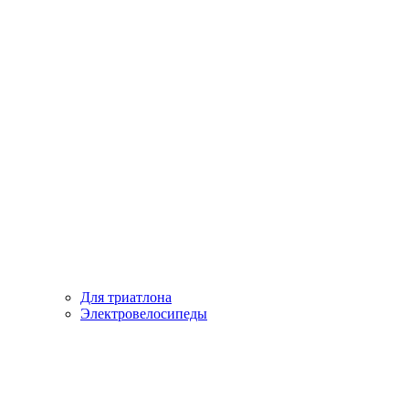
Для триатлона
Электровелосипеды