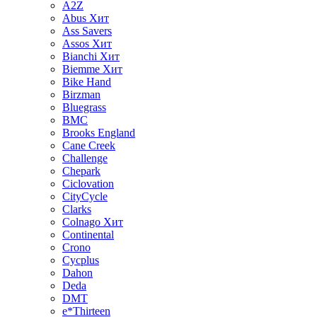
A2Z
Abus
Хит
Ass Savers
Assos
Хит
Bianchi
Хит
Biemme
Хит
Bike Hand
Birzman
Bluegrass
BMC
Brooks England
Cane Creek
Challenge
Chepark
Ciclovation
CityCycle
Clarks
Colnago
Хит
Continental
Crono
Cycplus
Dahon
Deda
DMT
e*Thirteen