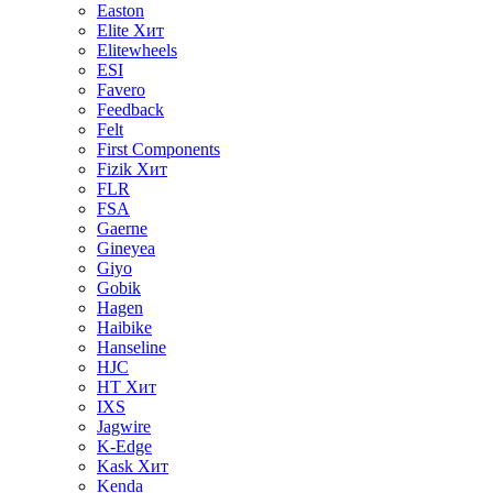
Easton
Elite
Хит
Elitewheels
ESI
Favero
Feedback
Felt
First Components
Fizik
Хит
FLR
FSA
Gaerne
Gineyea
Giyo
Gobik
Hagen
Haibike
Hanseline
HJC
HT
Хит
IXS
Jagwire
K-Edge
Kask
Хит
Kenda