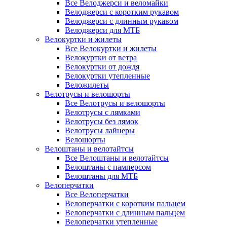
Все Велоджерси и веломайки
Велоджерси с коротким рукавом
Велоджерси с длинным рукавом
Велоджерси для МТБ
Велокуртки и жилеты
Все Велокуртки и жилеты
Велокуртки от ветра
Велокуртки от дождя
Велокуртки утепленные
Веложилеты
Велотрусы и велошорты
Все Велотрусы и велошорты
Велотрусы с лямками
Велотрусы без лямок
Велотрусы лайнеры
Велошорты
Велоштаны и велотайтсы
Все Велоштаны и велотайтсы
Велоштаны с памперсом
Велоштаны для МТБ
Велоперчатки
Все Велоперчатки
Велоперчатки с коротким пальцем
Велоперчатки с длинным пальцем
Велоперчатки утепленные