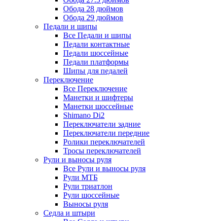
Обода 28 дюймов
Обода 29 дюймов
Педали и шипы
Все Педали и шипы
Педали контактные
Педали шоссейные
Педали платформы
Шипы для педалей
Переключение
Все Переключение
Манетки и шифтеры
Манетки шоссейные
Shimano Di2
Переключатели задние
Переключатели передние
Ролики переключателей
Тросы переключателей
Рули и выносы руля
Все Рули и выносы руля
Рули МТБ
Рули триатлон
Рули шоссейные
Выносы руля
Седла и штыри