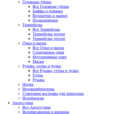
Головные уборы
Все Головные уборы
Баффы и повязки
Велокепки и шапки
Подшлемники
Термобелье
Все Термобелье
Термобелье летнее
Термобелье теплое
Очки и маски
Все Очки и маски
Спортивные очки
Фотохромные очки
Маски
Рукава, гетры и чулки
Все Рукава, гетры и чулки
Гетры
Рукава
Носки
Велокомбинезоны
Стартовые костюмы для триатлона
Велобахилы
Аксессуары
Все Аксессуары
Велобагажники и корзины