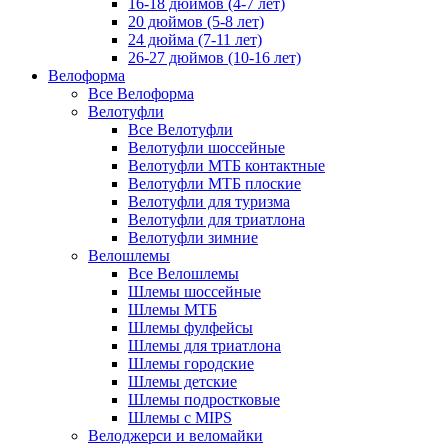
16-18 дюймов (4-7 лет)
20 дюймов (5-8 лет)
24 дюйма (7-11 лет)
26-27 дюймов (10-16 лет)
Велоформа
Все Велоформа
Велотуфли
Все Велотуфли
Велотуфли шоссейные
Велотуфли МТБ контактные
Велотуфли МТБ плоские
Велотуфли для туризма
Велотуфли для триатлона
Велотуфли зимние
Велошлемы
Все Велошлемы
Шлемы шоссейные
Шлемы МТБ
Шлемы фулфейсы
Шлемы для триатлона
Шлемы городские
Шлемы детские
Шлемы подростковые
Шлемы с MIPS
Велоджерси и веломайки