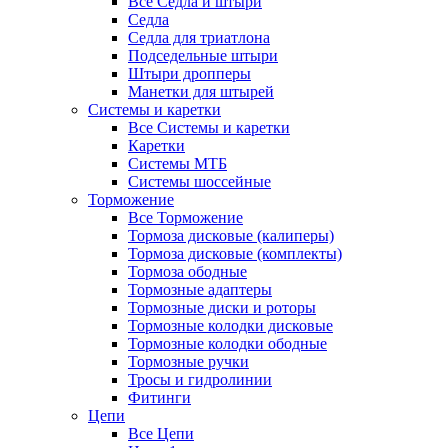
Все Седла и штыри
Седла
Седла для триатлона
Подседельные штыри
Штыри дропперы
Манетки для штырей
Системы и каретки
Все Системы и каретки
Каретки
Системы МТБ
Системы шоссейные
Торможение
Все Торможение
Тормоза дисковые (калиперы)
Тормоза дисковые (комплекты)
Тормоза ободные
Тормозные адаптеры
Тормозные диски и роторы
Тормозные колодки дисковые
Тормозные колодки ободные
Тормозные ручки
Тросы и гидролинии
Фитинги
Цепи
Все Цепи