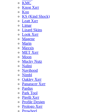
KMC
Knog
Хит
Koo
KS (Kind Shock)
Leatt
Хит
Limar
Lizard Skins
Look
Хит
Magene
Marin
Maxxis
MET
Хит
Moon
Mucky Nutz
Nalini
Navihood
Nimbl
Oakley
Хит
Panaracer
Хит
Pardus
Park Tool
Pirelli
Хит
Profile Design
Prologo
Хит
Prowheel