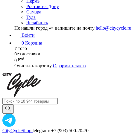
Пермь
Ростов-на-Дону
Самара
Тула
Челябинск
Не нашли город «
» напишите на почту
hello@citycycle.ru
Войти
0
Корзина
Итого
без доставки
руб
0
Очистить корзину
Оформить заказ
CityCycleShop
telegram: +7 (903) 500-20-70