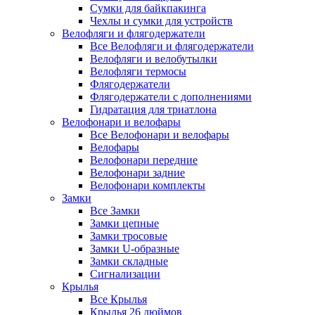
Сумки для байкпакинга
Чехлы и сумки для устройств
Велофляги и флягодержатели
Все Велофляги и флягодержатели
Велофляги и велобутылки
Велофляги термосы
Флягодержатели
Флягодержатели с дополнениями
Гидратация для триатлона
Велофонари и велофары
Все Велофонари и велофары
Велофары
Велофонари передние
Велофонари задние
Велофонари комплекты
Замки
Все Замки
Замки цепные
Замки тросовые
Замки U-образные
Замки складные
Сигнализации
Крылья
Все Крылья
Крылья 26 дюймов