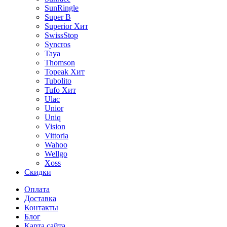
SunRingle
Super B
Superior
Хит
SwissStop
Syncros
Taya
Thomson
Topeak
Хит
Tubolito
Tufo
Хит
Ulac
Unior
Uniq
Vision
Vittoria
Wahoo
Wellgo
Xoss
Скидки
Оплата
Доставка
Контакты
Блог
Карта сайта