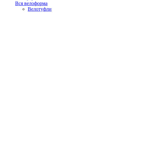
Вся велоформа
Велотуфли