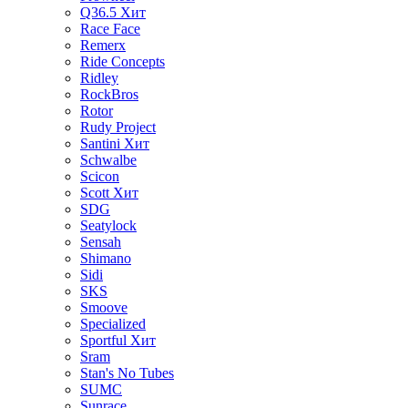
Q36.5
Хит
Race Face
Remerx
Ride Concepts
Ridley
RockBros
Rotor
Rudy Project
Santini
Хит
Schwalbe
Scicon
Scott
Хит
SDG
Seatylock
Sensah
Shimano
Sidi
SKS
Smoove
Specialized
Sportful
Хит
Sram
Stan's No Tubes
SUMC
Sunrace