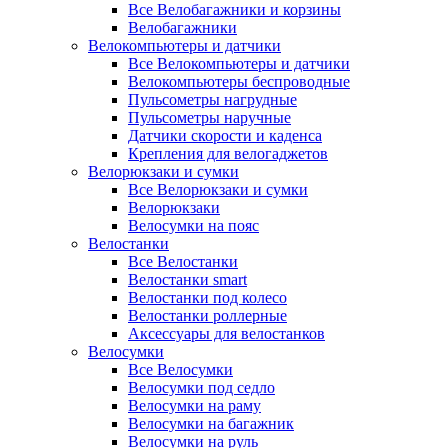
Все Велобагажники и корзины
Велобагажники
Велокомпьютеры и датчики
Все Велокомпьютеры и датчики
Велокомпьютеры беспроводные
Пульсометры нагрудные
Пульсометры наручные
Датчики скорости и каденса
Крепления для велогаджетов
Велорюкзаки и сумки
Все Велорюкзаки и сумки
Велорюкзаки
Велосумки на пояс
Велостанки
Все Велостанки
Велостанки smart
Велостанки под колесо
Велостанки роллерные
Аксессуары для велостанков
Велосумки
Все Велосумки
Велосумки под седло
Велосумки на раму
Велосумки на багажник
Велосумки на руль