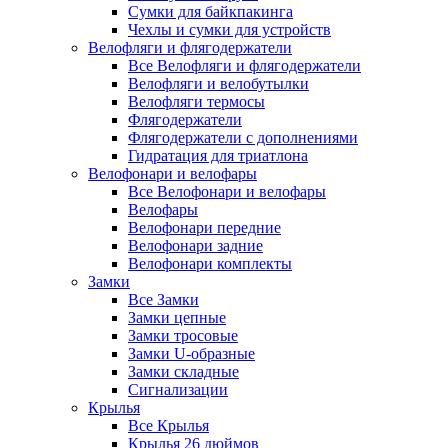
Сумки для байкпакинга
Чехлы и сумки для устройств
Велофляги и флягодержатели
Все Велофляги и флягодержатели
Велофляги и велобутылки
Велофляги термосы
Флягодержатели
Флягодержатели с дополнениями
Гидратация для триатлона
Велофонари и велофары
Все Велофонари и велофары
Велофары
Велофонари передние
Велофонари задние
Велофонари комплекты
Замки
Все Замки
Замки цепные
Замки тросовые
Замки U-образные
Замки складные
Сигнализации
Крылья
Все Крылья
Крылья 26 дюймов