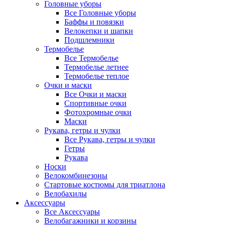
Головные уборы
Все Головные уборы
Баффы и повязки
Велокепки и шапки
Подшлемники
Термобелье
Все Термобелье
Термобелье летнее
Термобелье теплое
Очки и маски
Все Очки и маски
Спортивные очки
Фотохромные очки
Маски
Рукава, гетры и чулки
Все Рукава, гетры и чулки
Гетры
Рукава
Носки
Велокомбинезоны
Стартовые костюмы для триатлона
Велобахилы
Аксессуары
Все Аксессуары
Велобагажники и корзины