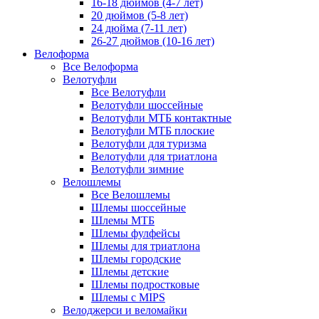
16-18 дюймов (4-7 лет)
20 дюймов (5-8 лет)
24 дюйма (7-11 лет)
26-27 дюймов (10-16 лет)
Велоформа
Все Велоформа
Велотуфли
Все Велотуфли
Велотуфли шоссейные
Велотуфли МТБ контактные
Велотуфли МТБ плоские
Велотуфли для туризма
Велотуфли для триатлона
Велотуфли зимние
Велошлемы
Все Велошлемы
Шлемы шоссейные
Шлемы МТБ
Шлемы фулфейсы
Шлемы для триатлона
Шлемы городские
Шлемы детские
Шлемы подростковые
Шлемы с MIPS
Велоджерси и веломайки