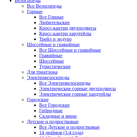
Велосипеды
Все Велосипеды
Горные
Все Горные
Любительские
Кросс-кантри двухподвесы
Кросс-кантри хардтейлы
Трейл и эндуро
Шоссейные и гравийные
Все Шоссейные и гравийные
Гравийные
Шоссейные
Туристические
Для триатлона
Электровелосипеды
Все Электровелосипеды
Электрические горные двухподвесы
Электрические горные хардтейлы
Городские
Все Городские
Гибридные
Складные и мини
Детские и подростковые
Все Детские и подростковые
14 дюймов (3-4 года)