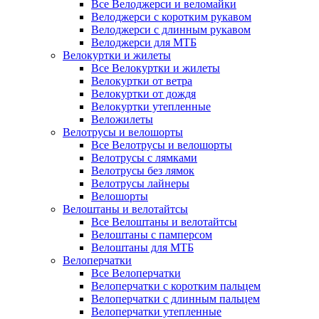
Все Велоджерси и веломайки
Велоджерси с коротким рукавом
Велоджерси с длинным рукавом
Велоджерси для МТБ
Велокуртки и жилеты
Все Велокуртки и жилеты
Велокуртки от ветра
Велокуртки от дождя
Велокуртки утепленные
Веложилеты
Велотрусы и велошорты
Все Велотрусы и велошорты
Велотрусы с лямками
Велотрусы без лямок
Велотрусы лайнеры
Велошорты
Велоштаны и велотайтсы
Все Велоштаны и велотайтсы
Велоштаны с памперсом
Велоштаны для МТБ
Велоперчатки
Все Велоперчатки
Велоперчатки с коротким пальцем
Велоперчатки с длинным пальцем
Велоперчатки утепленные