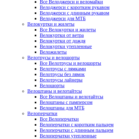
Все Велоджерси и веломайки
Велоджерси с коротким рукавом
Велоджерси с длинным рукавом
Велоджерси для МТБ
Велокуртки и жилеты
Все Велокуртки и жилеты
Велокуртки от ветра
Велокуртки от дождя
Велокуртки утепленные
Веложилеты
Велотрусы и велошорты
Все Велотрусы и велошорты
Велотрусы с лямками
Велотрусы без лямок
Велотрусы лайнеры
Велошорты
Велоштаны и велотайтсы
Все Велоштаны и велотайтсы
Велоштаны с памперсом
Велоштаны для МТБ
Велоперчатки
Все Велоперчатки
Велоперчатки с коротким пальцем
Велоперчатки с длинным пальцем
Велоперчатки утепленные