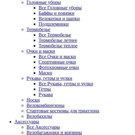
Головные уборы
Все Головные уборы
Баффы и повязки
Велокепки и шапки
Подшлемники
Термобелье
Все Термобелье
Термобелье летнее
Термобелье теплое
Очки и маски
Все Очки и маски
Спортивные очки
Фотохромные очки
Маски
Рукава, гетры и чулки
Все Рукава, гетры и чулки
Гетры
Рукава
Носки
Велокомбинезоны
Стартовые костюмы для триатлона
Велобахилы
Аксессуары
Все Аксессуары
Велобагажники и корзины