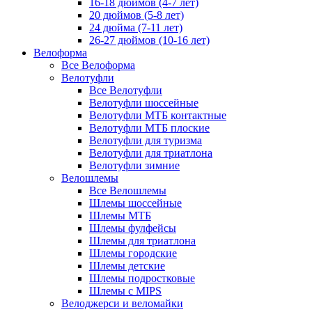
16-18 дюймов (4-7 лет)
20 дюймов (5-8 лет)
24 дюйма (7-11 лет)
26-27 дюймов (10-16 лет)
Велоформа
Все Велоформа
Велотуфли
Все Велотуфли
Велотуфли шоссейные
Велотуфли МТБ контактные
Велотуфли МТБ плоские
Велотуфли для туризма
Велотуфли для триатлона
Велотуфли зимние
Велошлемы
Все Велошлемы
Шлемы шоссейные
Шлемы МТБ
Шлемы фулфейсы
Шлемы для триатлона
Шлемы городские
Шлемы детские
Шлемы подростковые
Шлемы с MIPS
Велоджерси и веломайки