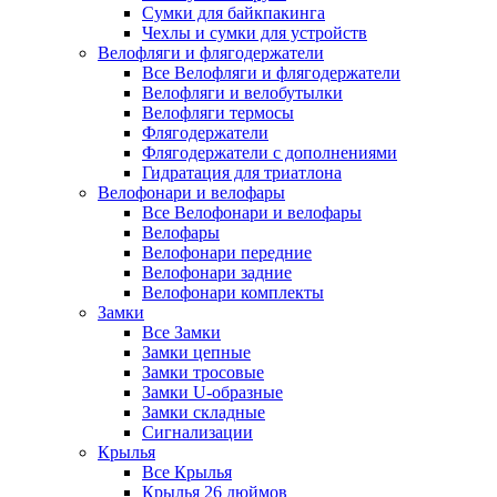
Сумки для байкпакинга
Чехлы и сумки для устройств
Велофляги и флягодержатели
Все Велофляги и флягодержатели
Велофляги и велобутылки
Велофляги термосы
Флягодержатели
Флягодержатели с дополнениями
Гидратация для триатлона
Велофонари и велофары
Все Велофонари и велофары
Велофары
Велофонари передние
Велофонари задние
Велофонари комплекты
Замки
Все Замки
Замки цепные
Замки тросовые
Замки U-образные
Замки складные
Сигнализации
Крылья
Все Крылья
Крылья 26 дюймов