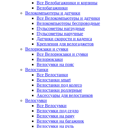
Все Велобагажники и корзины
Велобагажники
Велокомпьютеры и датчики
Все Велокомпьютеры и датчики
Велокомпьютеры беспроводные
Пульсометры нагрудные
Пульсометры наручные
Датчики скорости и каденса
Крепления для велогаджетов
Велорюкзаки и сумки
Все Велорюкзаки и сумки
Велорюкзаки
Велосумки на пояс
Велостанки
Все Велостанки
Велостанки smart
Велостанки под колесо
Велостанки роллерные
Аксессуары для велостанков
Велосумки
Все Велосумки
Велосумки под седло
Велосумки на раму
Велосумки на багажник
Велосумки на руль