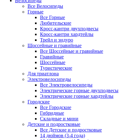
Велосипеды
Все Велосипеды
Горные
Все Горные
Любительские
Кросс-кантри двухподвесы
Кросс-кантри хардтейлы
Трейл и эндуро
Шоссейные и гравийные
Все Шоссейные и гравийные
Гравийные
Шоссейные
Туристические
Для триатлона
Электровелосипеды
Все Электровелосипеды
Электрические горные двухподвесы
Электрические горные хардтейлы
Городские
Все Городские
Гибридные
Складные и мини
Детские и подростковые
Все Детские и подростковые
14 дюймов (3-4 года)