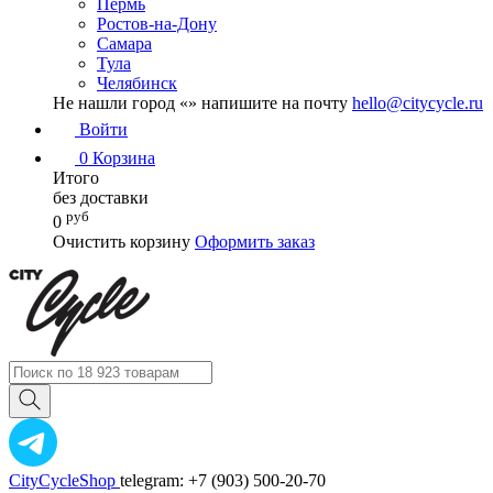
Пермь
Ростов-на-Дону
Самара
Тула
Челябинск
Не нашли город «
» напишите на почту
hello@citycycle.ru
Войти
0
Корзина
Итого
без доставки
руб
0
Очистить корзину
Оформить заказ
CityCycleShop
telegram: +7 (903) 500-20-70