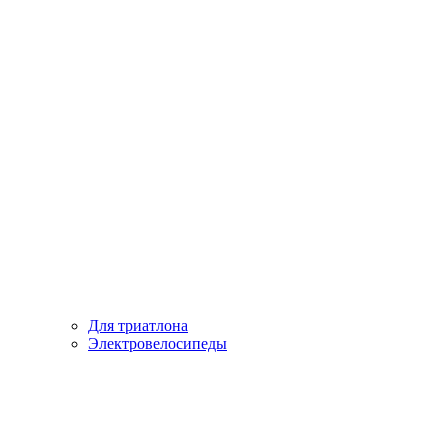
Для триатлона
Электровелосипеды