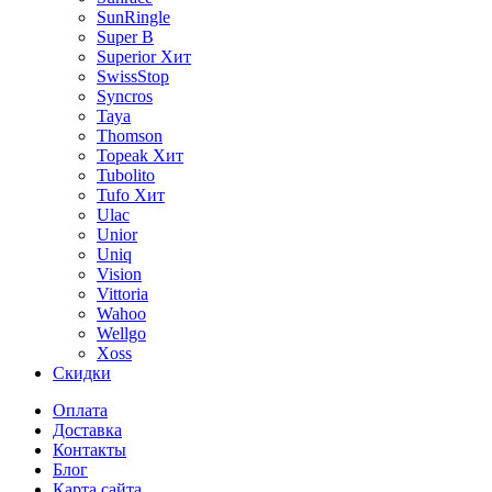
SunRingle
Super B
Superior
Хит
SwissStop
Syncros
Taya
Thomson
Topeak
Хит
Tubolito
Tufo
Хит
Ulac
Unior
Uniq
Vision
Vittoria
Wahoo
Wellgo
Xoss
Скидки
Оплата
Доставка
Контакты
Блог
Карта сайта