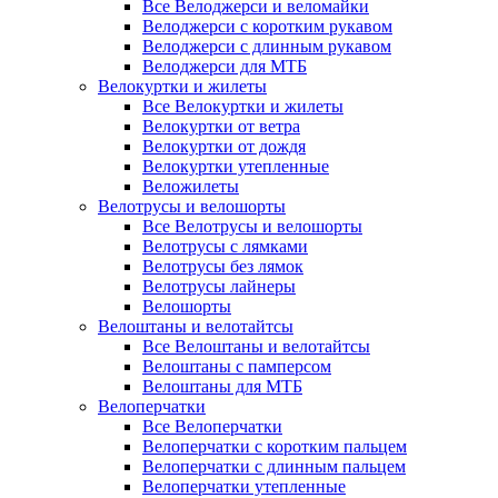
Все Велоджерси и веломайки
Велоджерси с коротким рукавом
Велоджерси с длинным рукавом
Велоджерси для МТБ
Велокуртки и жилеты
Все Велокуртки и жилеты
Велокуртки от ветра
Велокуртки от дождя
Велокуртки утепленные
Веложилеты
Велотрусы и велошорты
Все Велотрусы и велошорты
Велотрусы с лямками
Велотрусы без лямок
Велотрусы лайнеры
Велошорты
Велоштаны и велотайтсы
Все Велоштаны и велотайтсы
Велоштаны с памперсом
Велоштаны для МТБ
Велоперчатки
Все Велоперчатки
Велоперчатки с коротким пальцем
Велоперчатки с длинным пальцем
Велоперчатки утепленные