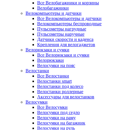
Все Велобагажники и корзины
Велобагажники
Велокомпьютеры и датчики
Все Велокомпьютеры и датчики
Велокомпьютеры беспроводные
Пульсометры нагрудные
Пульсометры наручные
Датчики скорости и каденса
Крепления для велогаджетов
Велорюкзаки и сумки
Все Велорюкзаки и сумки
Велорюкзаки
Велосумки на пояс
Велостанки
Все Велостанки
Велостанки smart
Велостанки под колесо
Велостанки роллерные
Аксессуары для велостанков
Велосумки
Все Велосумки
Велосумки под седло
Велосумки на раму
Велосумки на багажник
Велосумки на руль