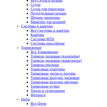
Все Седла и штыри
Седла
Седла для триатлона
Подседельные штыри
Штыри дропперы
Манетки для штырей
Системы и каретки
Все Системы и каретки
Каретки
Системы МТБ
Системы шоссейные
Торможение
Все Торможение
Тормоза дисковые (калиперы)
Тормоза дисковые (комплекты)
Тормоза ободные
Тормозные адаптеры
Тормозные диски и роторы
Тормозные колодки дисковые
Тормозные колодки ободные
Тормозные ручки
Тросы и гидролинии
Фитинги
Цепи
Все Цепи