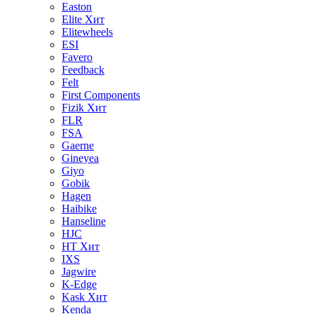
Easton
Elite
Хит
Elitewheels
ESI
Favero
Feedback
Felt
First Components
Fizik
Хит
FLR
FSA
Gaerne
Gineyea
Giyo
Gobik
Hagen
Haibike
Hanseline
HJC
HT
Хит
IXS
Jagwire
K-Edge
Kask
Хит
Kenda