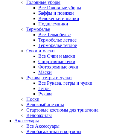
Головные уборы
Все Головные уборы
Баффы и повязки
Велокепки и шапки
Подшлемники
Термобелье
Все Термобелье
Термобелье летнее
Термобелье теплое
Очки и маски
Все Очки и маски
Спортивные очки
Фотохромные очки
Маски
Рукава, гетры и чулки
Все Рукава, гетры и чулки
Гетры
Рукава
Носки
Велокомбинезоны
Стартовые костюмы для триатлона
Велобахилы
Аксессуары
Все Аксессуары
Велобагажники и корзины