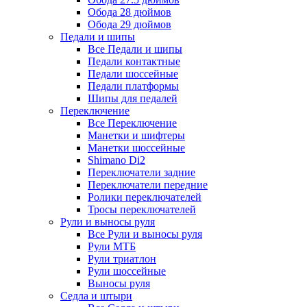
Обода 28 дюймов
Обода 29 дюймов
Педали и шипы
Все Педали и шипы
Педали контактные
Педали шоссейные
Педали платформы
Шипы для педалей
Переключение
Все Переключение
Манетки и шифтеры
Манетки шоссейные
Shimano Di2
Переключатели задние
Переключатели передние
Ролики переключателей
Тросы переключателей
Рули и выносы руля
Все Рули и выносы руля
Рули МТБ
Рули триатлон
Рули шоссейные
Выносы руля
Седла и штыри