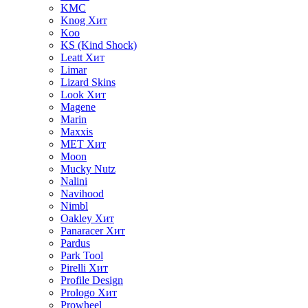
KMC
Knog
Хит
Koo
KS (Kind Shock)
Leatt
Хит
Limar
Lizard Skins
Look
Хит
Magene
Marin
Maxxis
MET
Хит
Moon
Mucky Nutz
Nalini
Navihood
Nimbl
Oakley
Хит
Panaracer
Хит
Pardus
Park Tool
Pirelli
Хит
Profile Design
Prologo
Хит
Prowheel