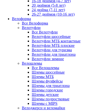
16-18 дюймов (4-7 лет)
20 дюймов (5-8 лет)
24 дюйма (7-11 лет)
26-27 дюймов (10-16 лет)
Велоформа
Все Велоформа
Велотуфли
Все Велотуфли
Велотуфли шоссейные
Велотуфли МТБ контактные
Велотуфли МТБ плоские
Велотуфли для туризма
Велотуфли для триатлона
Велотуфли зимние
Велошлемы
Все Велошлемы
Шлемы шоссейные
Шлемы МТБ
Шлемы фулфейсы
Шлемы для триатлона
Шлемы городские
Шлемы детские
Шлемы подростковые
Шлемы с MIPS
Велоджерси и веломайки