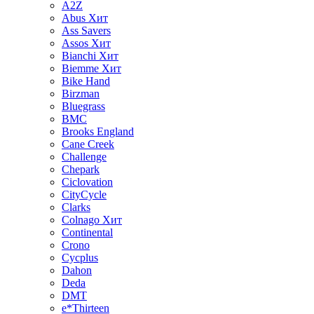
A2Z
Abus
Хит
Ass Savers
Assos
Хит
Bianchi
Хит
Biemme
Хит
Bike Hand
Birzman
Bluegrass
BMC
Brooks England
Cane Creek
Challenge
Chepark
Ciclovation
CityCycle
Clarks
Colnago
Хит
Continental
Crono
Cycplus
Dahon
Deda
DMT
e*Thirteen