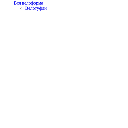
Вся велоформа
Велотуфли