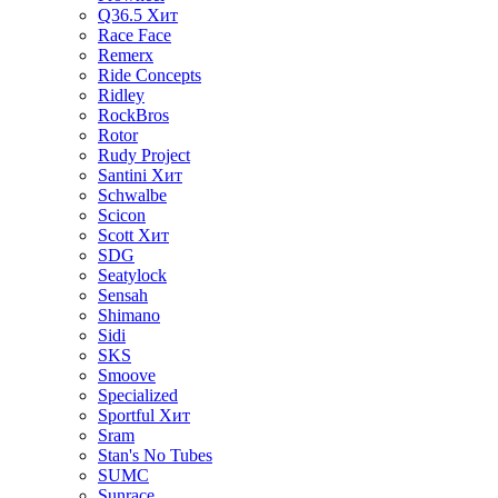
Q36.5
Хит
Race Face
Remerx
Ride Concepts
Ridley
RockBros
Rotor
Rudy Project
Santini
Хит
Schwalbe
Scicon
Scott
Хит
SDG
Seatylock
Sensah
Shimano
Sidi
SKS
Smoove
Specialized
Sportful
Хит
Sram
Stan's No Tubes
SUMC
Sunrace