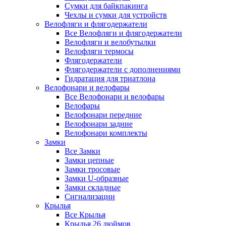
Сумки для байкпакинга
Чехлы и сумки для устройств
Велофляги и флягодержатели
Все Велофляги и флягодержатели
Велофляги и велобутылки
Велофляги термосы
Флягодержатели
Флягодержатели с дополнениями
Гидратация для триатлона
Велофонари и велофары
Все Велофонари и велофары
Велофары
Велофонари передние
Велофонари задние
Велофонари комплекты
Замки
Все Замки
Замки цепные
Замки тросовые
Замки U-образные
Замки складные
Сигнализации
Крылья
Все Крылья
Крылья 26 дюймов