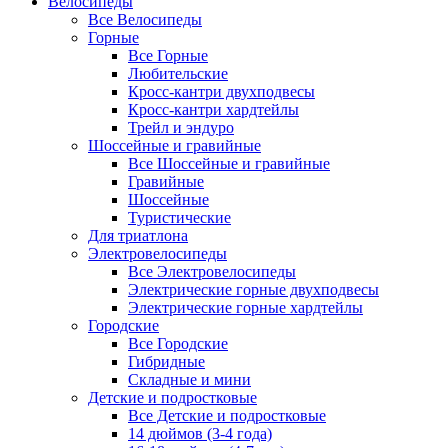
Велосипеды
Все Велосипеды
Горные
Все Горные
Любительские
Кросс-кантри двухподвесы
Кросс-кантри хардтейлы
Трейл и эндуро
Шоссейные и гравийные
Все Шоссейные и гравийные
Гравийные
Шоссейные
Туристические
Для триатлона
Электровелосипеды
Все Электровелосипеды
Электрические горные двухподвесы
Электрические горные хардтейлы
Городские
Все Городские
Гибридные
Складные и мини
Детские и подростковые
Все Детские и подростковые
14 дюймов (3-4 года)