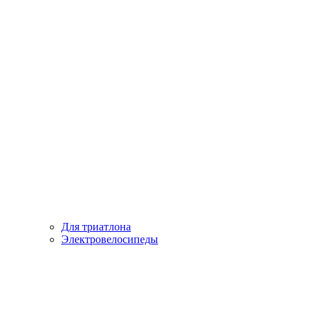
Для триатлона
Электровелосипеды