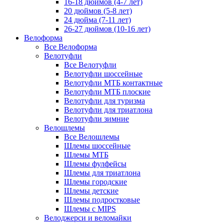
16-18 дюймов (4-7 лет)
20 дюймов (5-8 лет)
24 дюйма (7-11 лет)
26-27 дюймов (10-16 лет)
Велоформа
Все Велоформа
Велотуфли
Все Велотуфли
Велотуфли шоссейные
Велотуфли МТБ контактные
Велотуфли МТБ плоские
Велотуфли для туризма
Велотуфли для триатлона
Велотуфли зимние
Велошлемы
Все Велошлемы
Шлемы шоссейные
Шлемы МТБ
Шлемы фулфейсы
Шлемы для триатлона
Шлемы городские
Шлемы детские
Шлемы подростковые
Шлемы с MIPS
Велоджерси и веломайки