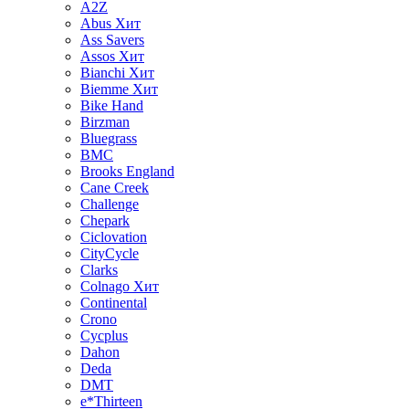
A2Z
Abus
Хит
Ass Savers
Assos
Хит
Bianchi
Хит
Biemme
Хит
Bike Hand
Birzman
Bluegrass
BMC
Brooks England
Cane Creek
Challenge
Chepark
Ciclovation
CityCycle
Clarks
Colnago
Хит
Continental
Crono
Cycplus
Dahon
Deda
DMT
e*Thirteen