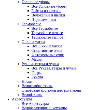
Головные уборы
Все Головные уборы
Баффы и повязки
Велокепки и шапки
Подшлемники
Термобелье
Все Термобелье
Термобелье летнее
Термобелье теплое
Очки и маски
Все Очки и маски
Спортивные очки
Фотохромные очки
Маски
Рукава, гетры и чулки
Все Рукава, гетры и чулки
Гетры
Рукава
Носки
Велокомбинезоны
Стартовые костюмы для триатлона
Велобахилы
Аксессуары
Все Аксессуары
Велобагажники и корзины