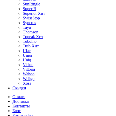
SunRingle
Super B
Superior
Хит
SwissStop
Syncros
Taya
Thomson
Topeak
Хит
Tubolito
Tufo
Хит
Ulac
Unior
Uniq
Vision
Vittoria
Wahoo
Wellgo
Xoss
Скидки
Оплата
Доставка
Контакты
Блог
Карта сайта