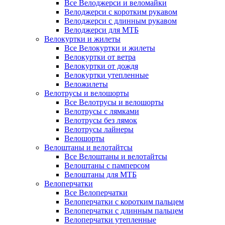
Все Велоджерси и веломайки
Велоджерси с коротким рукавом
Велоджерси с длинным рукавом
Велоджерси для МТБ
Велокуртки и жилеты
Все Велокуртки и жилеты
Велокуртки от ветра
Велокуртки от дождя
Велокуртки утепленные
Веложилеты
Велотрусы и велошорты
Все Велотрусы и велошорты
Велотрусы с лямками
Велотрусы без лямок
Велотрусы лайнеры
Велошорты
Велоштаны и велотайтсы
Все Велоштаны и велотайтсы
Велоштаны с памперсом
Велоштаны для МТБ
Велоперчатки
Все Велоперчатки
Велоперчатки с коротким пальцем
Велоперчатки с длинным пальцем
Велоперчатки утепленные