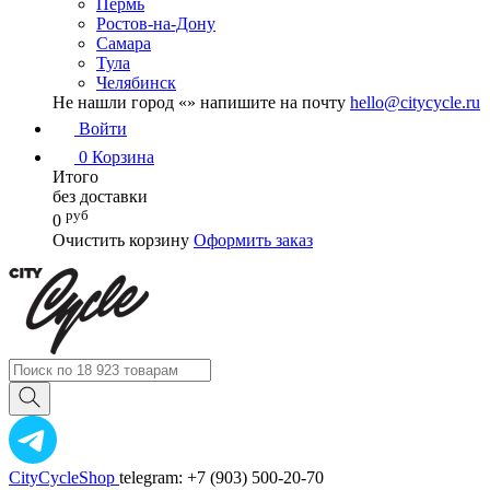
Пермь
Ростов-на-Дону
Самара
Тула
Челябинск
Не нашли город «
» напишите на почту
hello@citycycle.ru
Войти
0
Корзина
Итого
без доставки
руб
0
Очистить корзину
Оформить заказ
CityCycleShop
telegram: +7 (903) 500-20-70