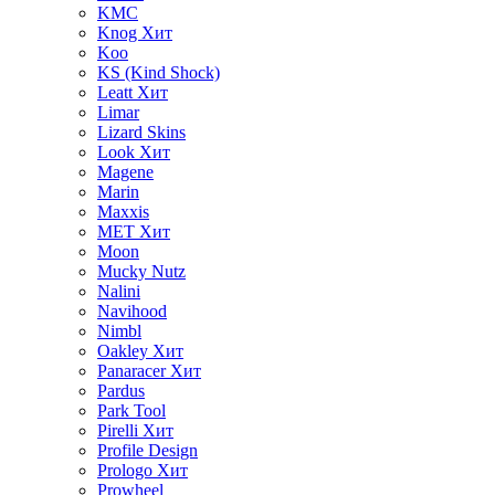
KMC
Knog
Хит
Koo
KS (Kind Shock)
Leatt
Хит
Limar
Lizard Skins
Look
Хит
Magene
Marin
Maxxis
MET
Хит
Moon
Mucky Nutz
Nalini
Navihood
Nimbl
Oakley
Хит
Panaracer
Хит
Pardus
Park Tool
Pirelli
Хит
Profile Design
Prologo
Хит
Prowheel