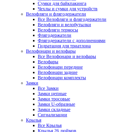
Сумки для байкпакинга
Чехлы и сумки для устройств
Велофляги и флягодержатели
Все Велофляги и флягодержатели
Велофляги и велобутылки
Велофляги термосы
Флягодержатели
Флягодержатели с дополнениями
Гидратация для триатлона
Велофонари и велофары
Все Велофонари и велофары
Велофары
Велофонари передние
Велофонари задние
Велофонари комплекты
Замки
Все Замки
Замки цепные
Замки тросовые
Замки U-образные
Замки складные
Сигнализации
Крылья
Все Крылья
Крылья 26 дюймов