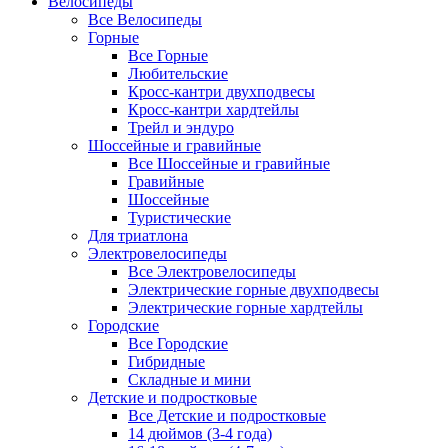
Велосипеды
Все Велосипеды
Горные
Все Горные
Любительские
Кросс-кантри двухподвесы
Кросс-кантри хардтейлы
Трейл и эндуро
Шоссейные и гравийные
Все Шоссейные и гравийные
Гравийные
Шоссейные
Туристические
Для триатлона
Электровелосипеды
Все Электровелосипеды
Электрические горные двухподвесы
Электрические горные хардтейлы
Городские
Все Городские
Гибридные
Складные и мини
Детские и подростковые
Все Детские и подростковые
14 дюймов (3-4 года)