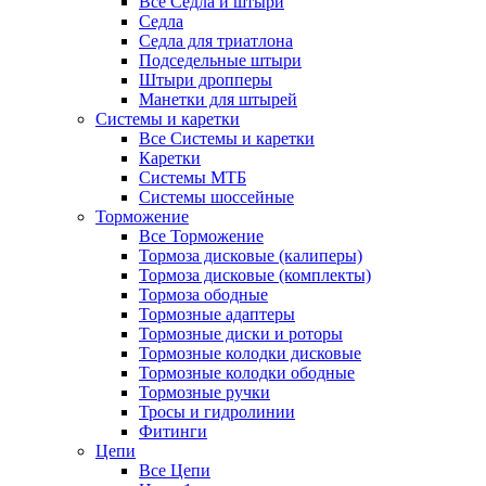
Все Седла и штыри
Седла
Седла для триатлона
Подседельные штыри
Штыри дропперы
Манетки для штырей
Системы и каретки
Все Системы и каретки
Каретки
Системы МТБ
Системы шоссейные
Торможение
Все Торможение
Тормоза дисковые (калиперы)
Тормоза дисковые (комплекты)
Тормоза ободные
Тормозные адаптеры
Тормозные диски и роторы
Тормозные колодки дисковые
Тормозные колодки ободные
Тормозные ручки
Тросы и гидролинии
Фитинги
Цепи
Все Цепи