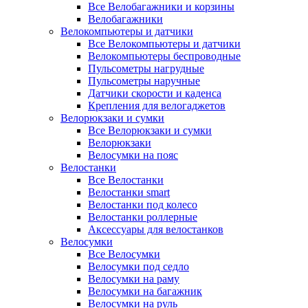
Все Велобагажники и корзины
Велобагажники
Велокомпьютеры и датчики
Все Велокомпьютеры и датчики
Велокомпьютеры беспроводные
Пульсометры нагрудные
Пульсометры наручные
Датчики скорости и каденса
Крепления для велогаджетов
Велорюкзаки и сумки
Все Велорюкзаки и сумки
Велорюкзаки
Велосумки на пояс
Велостанки
Все Велостанки
Велостанки smart
Велостанки под колесо
Велостанки роллерные
Аксессуары для велостанков
Велосумки
Все Велосумки
Велосумки под седло
Велосумки на раму
Велосумки на багажник
Велосумки на руль