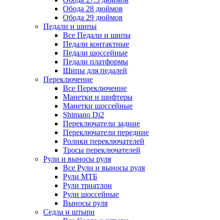
Обода 28 дюймов
Обода 29 дюймов
Педали и шипы
Все Педали и шипы
Педали контактные
Педали шоссейные
Педали платформы
Шипы для педалей
Переключение
Все Переключение
Манетки и шифтеры
Манетки шоссейные
Shimano Di2
Переключатели задние
Переключатели передние
Ролики переключателей
Тросы переключателей
Рули и выносы руля
Все Рули и выносы руля
Рули МТБ
Рули триатлон
Рули шоссейные
Выносы руля
Седла и штыри