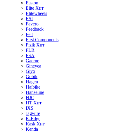
Easton
Elite
Хит
Elitewheels
ESI
Favero
Feedback
Felt
First Components
Fizik
Хит
FLR
FSA
Gaerne
Gineyea
Giyo
Gobik
Hagen
Haibike
Hanseline
HJC
HT
Хит
IXS
Jagwire
K-Edge
Kask
Хит
Kenda