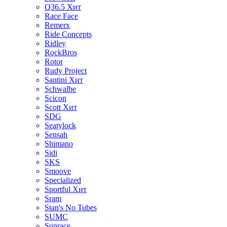
Q36.5
Хит
Race Face
Remerx
Ride Concepts
Ridley
RockBros
Rotor
Rudy Project
Santini
Хит
Schwalbe
Scicon
Scott
Хит
SDG
Seatylock
Sensah
Shimano
Sidi
SKS
Smoove
Specialized
Sportful
Хит
Sram
Stan's No Tubes
SUMC
Sunrace