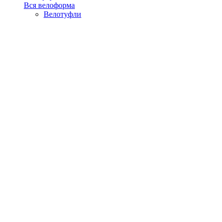
Вся велоформа
Велотуфли