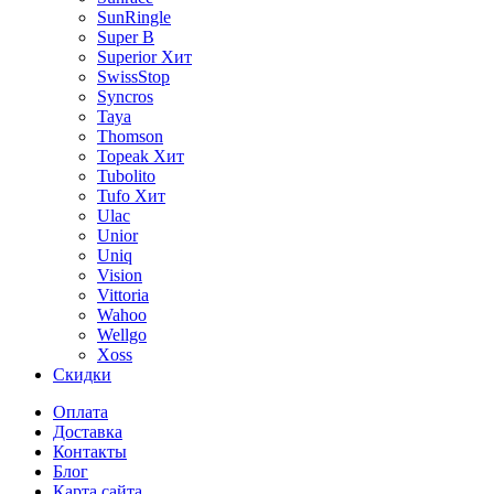
SunRingle
Super B
Superior
Хит
SwissStop
Syncros
Taya
Thomson
Topeak
Хит
Tubolito
Tufo
Хит
Ulac
Unior
Uniq
Vision
Vittoria
Wahoo
Wellgo
Xoss
Скидки
Оплата
Доставка
Контакты
Блог
Карта сайта