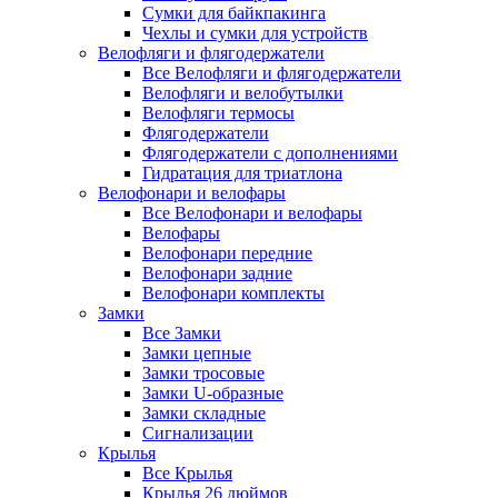
Сумки для байкпакинга
Чехлы и сумки для устройств
Велофляги и флягодержатели
Все Велофляги и флягодержатели
Велофляги и велобутылки
Велофляги термосы
Флягодержатели
Флягодержатели с дополнениями
Гидратация для триатлона
Велофонари и велофары
Все Велофонари и велофары
Велофары
Велофонари передние
Велофонари задние
Велофонари комплекты
Замки
Все Замки
Замки цепные
Замки тросовые
Замки U-образные
Замки складные
Сигнализации
Крылья
Все Крылья
Крылья 26 дюймов