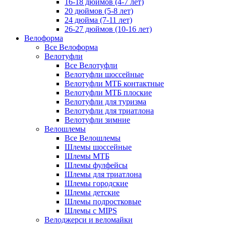
16-18 дюймов (4-7 лет)
20 дюймов (5-8 лет)
24 дюйма (7-11 лет)
26-27 дюймов (10-16 лет)
Велоформа
Все Велоформа
Велотуфли
Все Велотуфли
Велотуфли шоссейные
Велотуфли МТБ контактные
Велотуфли МТБ плоские
Велотуфли для туризма
Велотуфли для триатлона
Велотуфли зимние
Велошлемы
Все Велошлемы
Шлемы шоссейные
Шлемы МТБ
Шлемы фулфейсы
Шлемы для триатлона
Шлемы городские
Шлемы детские
Шлемы подростковые
Шлемы с MIPS
Велоджерси и веломайки