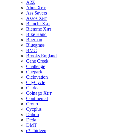
A2Z
Abus
Хит
Ass Savers
Assos
Хит
Bianchi
Хит
Biemme
Хит
Bike Hand
Birzman
Bluegrass
BMC
Brooks England
Cane Creek
Challenge
Chepark
Ciclovation
CityCycle
Clarks
Colnago
Хит
Continental
Crono
Cycplus
Dahon
Deda
DMT
e*Thirteen