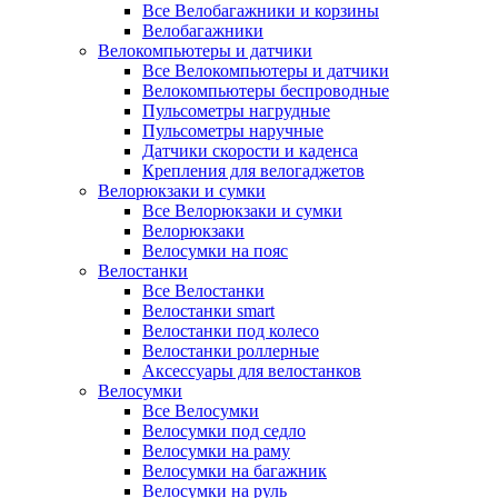
Все Велобагажники и корзины
Велобагажники
Велокомпьютеры и датчики
Все Велокомпьютеры и датчики
Велокомпьютеры беспроводные
Пульсометры нагрудные
Пульсометры наручные
Датчики скорости и каденса
Крепления для велогаджетов
Велорюкзаки и сумки
Все Велорюкзаки и сумки
Велорюкзаки
Велосумки на пояс
Велостанки
Все Велостанки
Велостанки smart
Велостанки под колесо
Велостанки роллерные
Аксессуары для велостанков
Велосумки
Все Велосумки
Велосумки под седло
Велосумки на раму
Велосумки на багажник
Велосумки на руль