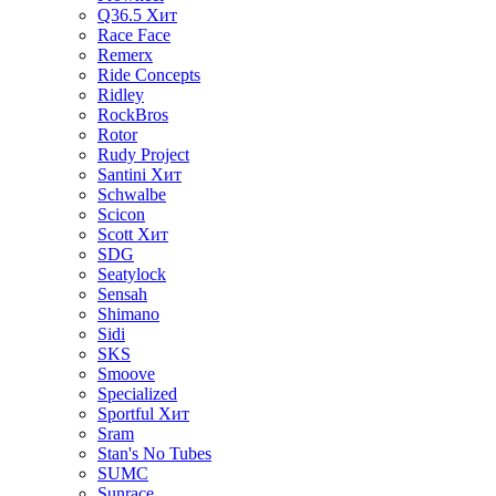
Q36.5
Хит
Race Face
Remerx
Ride Concepts
Ridley
RockBros
Rotor
Rudy Project
Santini
Хит
Schwalbe
Scicon
Scott
Хит
SDG
Seatylock
Sensah
Shimano
Sidi
SKS
Smoove
Specialized
Sportful
Хит
Sram
Stan's No Tubes
SUMC
Sunrace