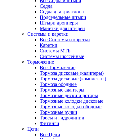
Все Седла и штыри
Седла
Седла для триатлона
Подседельные штыри
Штыри дропперы
Манетки для штырей
Системы и каретки
Все Системы и каретки
Каретки
Системы МТБ
Системы шоссейные
Торможение
Все Торможение
Тормоза дисковые (калиперы)
Тормоза дисковые (комплекты)
Тормоза ободные
Тормозные адаптеры
Тормозные диски и роторы
Тормозные колодки дисковые
Тормозные колодки ободные
Тормозные ручки
Тросы и гидролинии
Фитинги
Цепи
Все Цепи