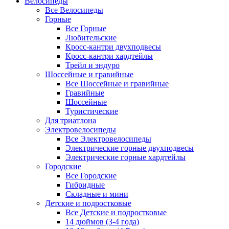
Велосипеды
Все Велосипеды
Горные
Все Горные
Любительские
Кросс-кантри двухподвесы
Кросс-кантри хардтейлы
Трейл и эндуро
Шоссейные и гравийные
Все Шоссейные и гравийные
Гравийные
Шоссейные
Туристические
Для триатлона
Электровелосипеды
Все Электровелосипеды
Электрические горные двухподвесы
Электрические горные хардтейлы
Городские
Все Городские
Гибридные
Складные и мини
Детские и подростковые
Все Детские и подростковые
14 дюймов (3-4 года)