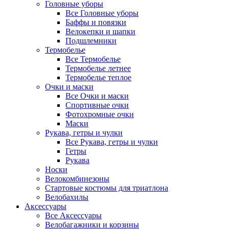
Головные уборы
Все Головные уборы
Баффы и повязки
Велокепки и шапки
Подшлемники
Термобелье
Все Термобелье
Термобелье летнее
Термобелье теплое
Очки и маски
Все Очки и маски
Спортивные очки
Фотохромные очки
Маски
Рукава, гетры и чулки
Все Рукава, гетры и чулки
Гетры
Рукава
Носки
Велокомбинезоны
Стартовые костюмы для триатлона
Велобахилы
Аксессуары
Все Аксессуары
Велобагажники и корзины