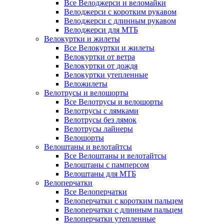
Все Велоджерси и веломайки
Велоджерси с коротким рукавом
Велоджерси с длинным рукавом
Велоджерси для МТБ
Велокуртки и жилеты
Все Велокуртки и жилеты
Велокуртки от ветра
Велокуртки от дождя
Велокуртки утепленные
Веложилеты
Велотрусы и велошорты
Все Велотрусы и велошорты
Велотрусы с лямками
Велотрусы без лямок
Велотрусы лайнеры
Велошорты
Велоштаны и велотайтсы
Все Велоштаны и велотайтсы
Велоштаны с памперсом
Велоштаны для МТБ
Велоперчатки
Все Велоперчатки
Велоперчатки с коротким пальцем
Велоперчатки с длинным пальцем
Велоперчатки утепленные