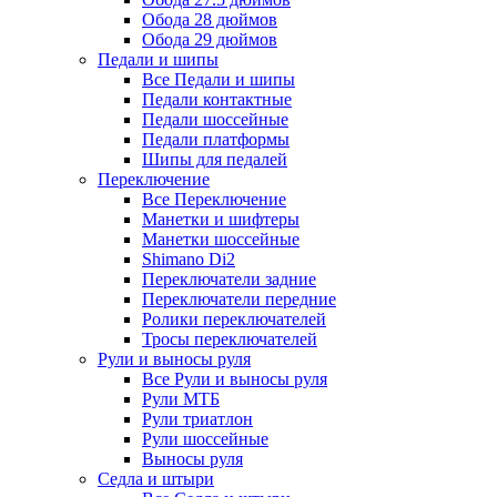
Обода 28 дюймов
Обода 29 дюймов
Педали и шипы
Все Педали и шипы
Педали контактные
Педали шоссейные
Педали платформы
Шипы для педалей
Переключение
Все Переключение
Манетки и шифтеры
Манетки шоссейные
Shimano Di2
Переключатели задние
Переключатели передние
Ролики переключателей
Тросы переключателей
Рули и выносы руля
Все Рули и выносы руля
Рули МТБ
Рули триатлон
Рули шоссейные
Выносы руля
Седла и штыри