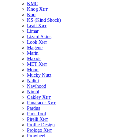
KMC
Knog
Хит
Koo
KS (Kind Shock)
Leatt
Хит
Limar
Lizard Skins
Look
Хит
Magene
Marin
Maxxis
MET
Хит
Moon
Mucky Nutz
Nalini
Navihood
Nimbl
Oakley
Хит
Panaracer
Хит
Pardus
Park Tool
Pirelli
Хит
Profile Design
Prologo
Хит
Prowheel