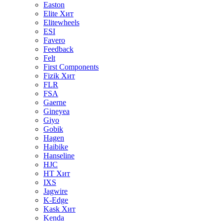
Easton
Elite
Хит
Elitewheels
ESI
Favero
Feedback
Felt
First Components
Fizik
Хит
FLR
FSA
Gaerne
Gineyea
Giyo
Gobik
Hagen
Haibike
Hanseline
HJC
HT
Хит
IXS
Jagwire
K-Edge
Kask
Хит
Kenda