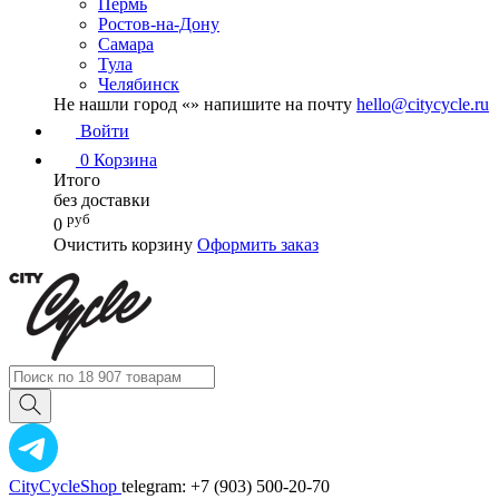
Пермь
Ростов-на-Дону
Самара
Тула
Челябинск
Не нашли город «
» напишите на почту
hello@citycycle.ru
Войти
0
Корзина
Итого
без доставки
руб
0
Очистить корзину
Оформить заказ
CityCycleShop
telegram: +7 (903) 500-20-70