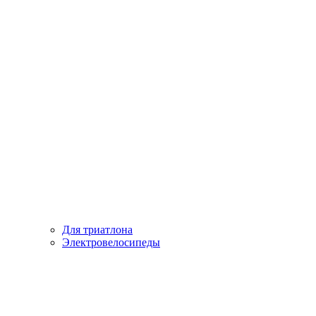
Для триатлона
Электровелосипеды