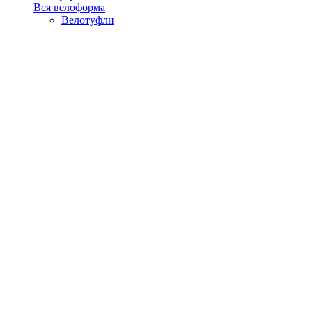
Вся велоформа
Велотуфли