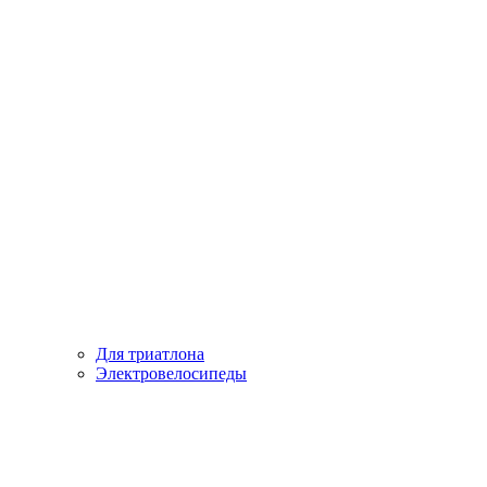
Для триатлона
Электровелосипеды