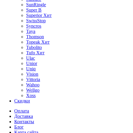
SunRingle
Super B
Superior
Хит
SwissStop
Syncros
Taya
Thomson
Topeak
Хит
Tubolito
Tufo
Хит
Ulac
Unior
Uniq
Vision
Vittoria
Wahoo
Wellgo
Xoss
Скидки
Оплата
Доставка
Контакты
Блог
Карта сайта