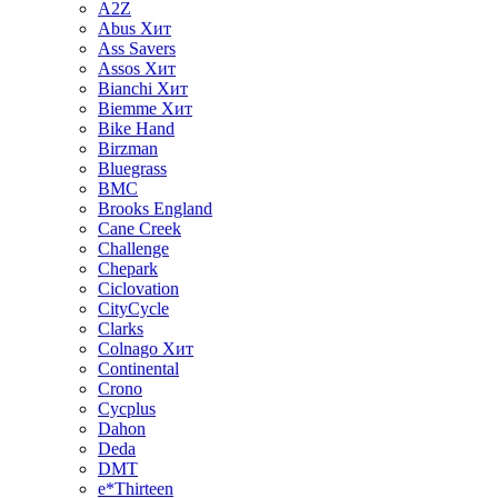
A2Z
Abus
Хит
Ass Savers
Assos
Хит
Bianchi
Хит
Biemme
Хит
Bike Hand
Birzman
Bluegrass
BMC
Brooks England
Cane Creek
Challenge
Chepark
Ciclovation
CityCycle
Clarks
Colnago
Хит
Continental
Crono
Cycplus
Dahon
Deda
DMT
e*Thirteen