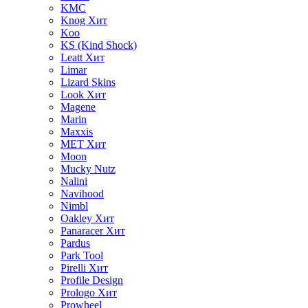
KMC
Knog
Хит
Koo
KS (Kind Shock)
Leatt
Хит
Limar
Lizard Skins
Look
Хит
Magene
Marin
Maxxis
MET
Хит
Moon
Mucky Nutz
Nalini
Navihood
Nimbl
Oakley
Хит
Panaracer
Хит
Pardus
Park Tool
Pirelli
Хит
Profile Design
Prologo
Хит
Prowheel