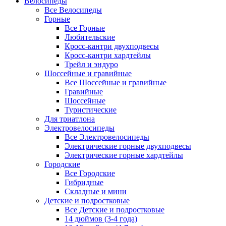
Велосипеды
Все Велосипеды
Горные
Все Горные
Любительские
Кросс-кантри двухподвесы
Кросс-кантри хардтейлы
Трейл и эндуро
Шоссейные и гравийные
Все Шоссейные и гравийные
Гравийные
Шоссейные
Туристические
Для триатлона
Электровелосипеды
Все Электровелосипеды
Электрические горные двухподвесы
Электрические горные хардтейлы
Городские
Все Городские
Гибридные
Складные и мини
Детские и подростковые
Все Детские и подростковые
14 дюймов (3-4 года)