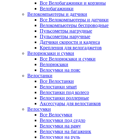
Все Велобагажники и корзины
Велобагажники
Велокомпьютеры и датчики
Все Велокомпьютеры и датчики
Велокомпьютеры беспроводные
Пульсометры нагрудные
Пульсометры наручные
Датчики скорости и каденса
Крепления для велогаджетов
Велорюкзаки и сумки
Все Велорюкзаки и сумки
Велорюкзаки
Велосумки на пояс
Велостанки
Все Велостанки
Велостанки smart
Велостанки под колесо
Велостанки роллерные
Аксессуары для велостанков
Велосумки
Все Велосумки
Велосумки под седло
Велосумки на раму
Велосумки на багажник
Велосумки на руль