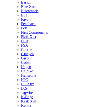
Easton
Elite
Хит
Elitewheels
ESI
Favero
Feedback
Felt
First Components
Fizik
Хит
FLR
FSA
Gaerne
Gineyea
Giyo
Gobik
Hagen
Haibike
Hanseline
HJC
HT
Хит
IXS
Jagwire
K-Edge
Kask
Хит
Kenda