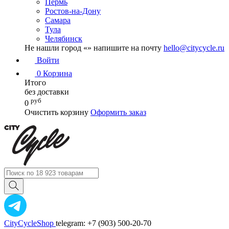
Пермь
Ростов-на-Дону
Самара
Тула
Челябинск
Не нашли город «
» напишите на почту
hello@citycycle.ru
Войти
0
Корзина
Итого
без доставки
руб
0
Очистить корзину
Оформить заказ
CityCycleShop
telegram: +7 (903) 500-20-70