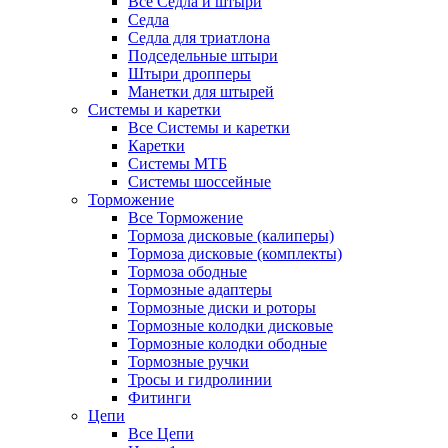
Все Седла и штыри
Седла
Седла для триатлона
Подседельные штыри
Штыри дропперы
Манетки для штырей
Системы и каретки
Все Системы и каретки
Каретки
Системы МТБ
Системы шоссейные
Торможение
Все Торможение
Тормоза дисковые (калиперы)
Тормоза дисковые (комплекты)
Тормоза ободные
Тормозные адаптеры
Тормозные диски и роторы
Тормозные колодки дисковые
Тормозные колодки ободные
Тормозные ручки
Тросы и гидролинии
Фитинги
Цепи
Все Цепи