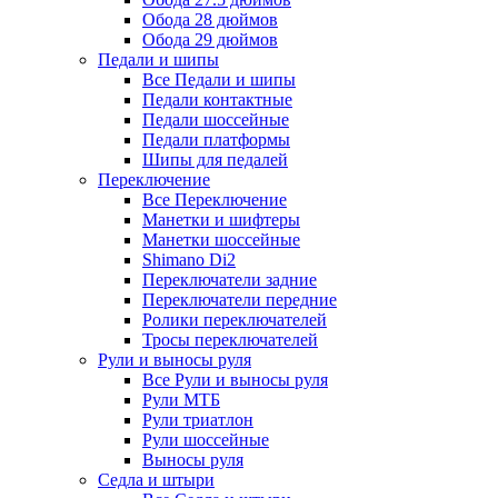
Обода 28 дюймов
Обода 29 дюймов
Педали и шипы
Все Педали и шипы
Педали контактные
Педали шоссейные
Педали платформы
Шипы для педалей
Переключение
Все Переключение
Манетки и шифтеры
Манетки шоссейные
Shimano Di2
Переключатели задние
Переключатели передние
Ролики переключателей
Тросы переключателей
Рули и выносы руля
Все Рули и выносы руля
Рули МТБ
Рули триатлон
Рули шоссейные
Выносы руля
Седла и штыри