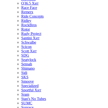
Q36.5
Хит
Race Face
Remerx
Ride Concepts
Ridley
RockBros
Rotor
Rudy Project
Santini
Хит
Schwalbe
Scicon
Scott
Хит
SDG
Seatylock
Sensah
Shimano
Sidi
SKS
Smoove
Specialized
Sportful
Хит
Sram
Stan's No Tubes
SUMC
Sunrace