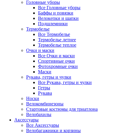
Головные уборы
Все Головные уборы
Баффы и повязки
Велокепки и шапки
Подшлемники
Термобелье
Все Термобелье
Термобелье летнее
Термобелье теплое
Очки и маски
Все Очки и маски
Спортивные очки
Фотохромные очки
Маски
Рукава, гетры и чулки
Все Рукава, гетры и чулки
Гетры
Рукава
Носки
Велокомбинезоны
Стартовые костюмы для триатлона
Велобахилы
Аксессуары
Все Аксессуары
Велобагажники и корзины