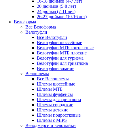
16-18 дюймов (4-7 лет)
20 дюймов (5-8 лет)
24 дюйма (7-11 лет)
26-27 дюймов (10-16 лет)
Велоформа
Все Велоформа
Велотуфли
Все Велотуфли
Велотуфли шоссейные
Велотуфли МТБ контактные
Велотуфли МТБ плоские
Велотуфли для туризма
Велотуфли для триатлона
Велотуфли зимние
Велошлемы
Все Велошлемы
Шлемы шоссейные
Шлемы МТБ
Шлемы фулфейсы
Шлемы для триатлона
Шлемы городские
Шлемы детские
Шлемы подростковые
Шлемы с MIPS
Велоджерси и веломайки