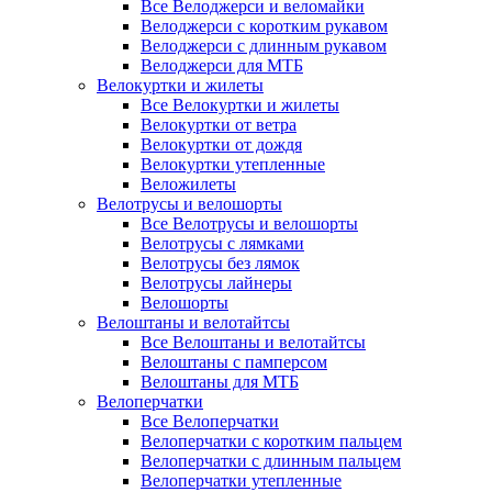
Все Велоджерси и веломайки
Велоджерси с коротким рукавом
Велоджерси с длинным рукавом
Велоджерси для МТБ
Велокуртки и жилеты
Все Велокуртки и жилеты
Велокуртки от ветра
Велокуртки от дождя
Велокуртки утепленные
Веложилеты
Велотрусы и велошорты
Все Велотрусы и велошорты
Велотрусы с лямками
Велотрусы без лямок
Велотрусы лайнеры
Велошорты
Велоштаны и велотайтсы
Все Велоштаны и велотайтсы
Велоштаны с памперсом
Велоштаны для МТБ
Велоперчатки
Все Велоперчатки
Велоперчатки с коротким пальцем
Велоперчатки с длинным пальцем
Велоперчатки утепленные