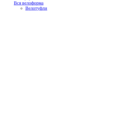
Вся велоформа
Велотуфли