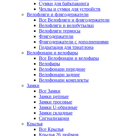
Сумки для байкпакинга
Чехлы и сумки для устройств
Велофляги и флягодержатели
Все Велофляги и флягодержатели
Велофляги и велобутылки
Велофляги термосы
Флягодержатели
Флягодержатели с дополнениями
Гидратация для триатлона
Велофонари и велофары
Все Велофонари и велофары
Велофары
Велофонари передние
Велофонари задние
Велофонари комплекты
Замки
Все Замки
Замки цепные
Замки тросовые
Замки U-образные
Замки складные
Сигнализации
Крылья
Все Крылья
Крылья 26 дюймов