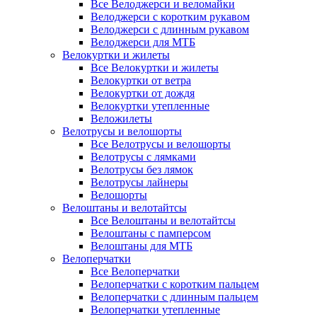
Все Велоджерси и веломайки
Велоджерси с коротким рукавом
Велоджерси с длинным рукавом
Велоджерси для МТБ
Велокуртки и жилеты
Все Велокуртки и жилеты
Велокуртки от ветра
Велокуртки от дождя
Велокуртки утепленные
Веложилеты
Велотрусы и велошорты
Все Велотрусы и велошорты
Велотрусы с лямками
Велотрусы без лямок
Велотрусы лайнеры
Велошорты
Велоштаны и велотайтсы
Все Велоштаны и велотайтсы
Велоштаны с памперсом
Велоштаны для МТБ
Велоперчатки
Все Велоперчатки
Велоперчатки с коротким пальцем
Велоперчатки с длинным пальцем
Велоперчатки утепленные