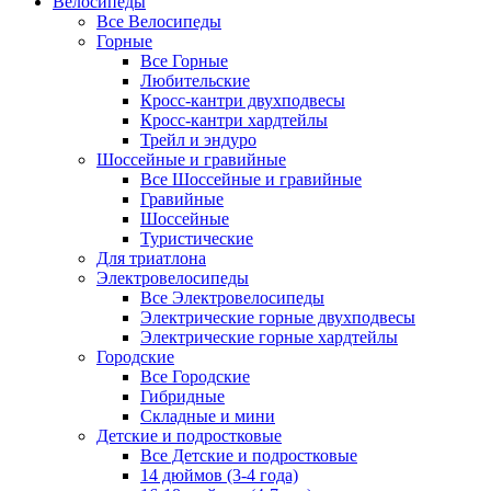
Велосипеды
Все Велосипеды
Горные
Все Горные
Любительские
Кросс-кантри двухподвесы
Кросс-кантри хардтейлы
Трейл и эндуро
Шоссейные и гравийные
Все Шоссейные и гравийные
Гравийные
Шоссейные
Туристические
Для триатлона
Электровелосипеды
Все Электровелосипеды
Электрические горные двухподвесы
Электрические горные хардтейлы
Городские
Все Городские
Гибридные
Складные и мини
Детские и подростковые
Все Детские и подростковые
14 дюймов (3-4 года)