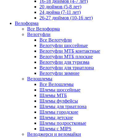
16-18 дюймов (4-7 лет)
20 дюймов (5-8 лет)
24 дюйма (7-11 лет)
26-27 дюймов (10-16 лет)
Велоформа
Все Велоформа
Велотуфли
Все Велотуфли
Велотуфли шоссейные
Велотуфли МТБ контактные
Велотуфли МТБ плоские
Велотуфли для туризма
Велотуфли для триатлона
Велотуфли зимние
Велошлемы
Все Велошлемы
Шлемы шоссейные
Шлемы МТБ
Шлемы фулфейсы
Шлемы для триатлона
Шлемы городские
Шлемы детские
Шлемы подростковые
Шлемы с MIPS
Велоджерси и веломайки