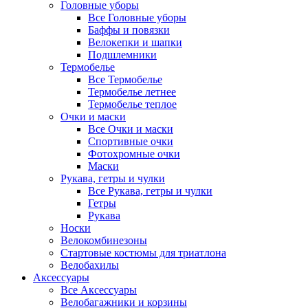
Головные уборы
Все Головные уборы
Баффы и повязки
Велокепки и шапки
Подшлемники
Термобелье
Все Термобелье
Термобелье летнее
Термобелье теплое
Очки и маски
Все Очки и маски
Спортивные очки
Фотохромные очки
Маски
Рукава, гетры и чулки
Все Рукава, гетры и чулки
Гетры
Рукава
Носки
Велокомбинезоны
Стартовые костюмы для триатлона
Велобахилы
Аксессуары
Все Аксессуары
Велобагажники и корзины