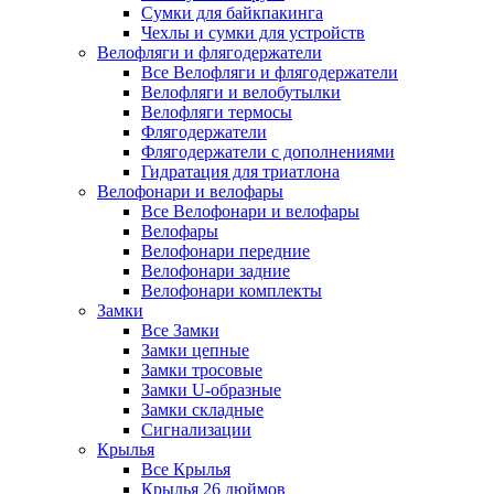
Сумки для байкпакинга
Чехлы и сумки для устройств
Велофляги и флягодержатели
Все Велофляги и флягодержатели
Велофляги и велобутылки
Велофляги термосы
Флягодержатели
Флягодержатели с дополнениями
Гидратация для триатлона
Велофонари и велофары
Все Велофонари и велофары
Велофары
Велофонари передние
Велофонари задние
Велофонари комплекты
Замки
Все Замки
Замки цепные
Замки тросовые
Замки U-образные
Замки складные
Сигнализации
Крылья
Все Крылья
Крылья 26 дюймов