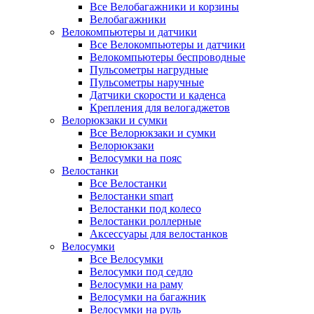
Все Велобагажники и корзины
Велобагажники
Велокомпьютеры и датчики
Все Велокомпьютеры и датчики
Велокомпьютеры беспроводные
Пульсометры нагрудные
Пульсометры наручные
Датчики скорости и каденса
Крепления для велогаджетов
Велорюкзаки и сумки
Все Велорюкзаки и сумки
Велорюкзаки
Велосумки на пояс
Велостанки
Все Велостанки
Велостанки smart
Велостанки под колесо
Велостанки роллерные
Аксессуары для велостанков
Велосумки
Все Велосумки
Велосумки под седло
Велосумки на раму
Велосумки на багажник
Велосумки на руль