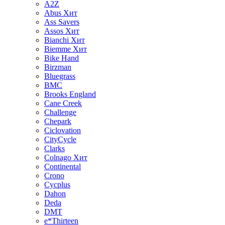
A2Z
Abus
Хит
Ass Savers
Assos
Хит
Bianchi
Хит
Biemme
Хит
Bike Hand
Birzman
Bluegrass
BMC
Brooks England
Cane Creek
Challenge
Chepark
Ciclovation
CityCycle
Clarks
Colnago
Хит
Continental
Crono
Cycplus
Dahon
Deda
DMT
e*Thirteen