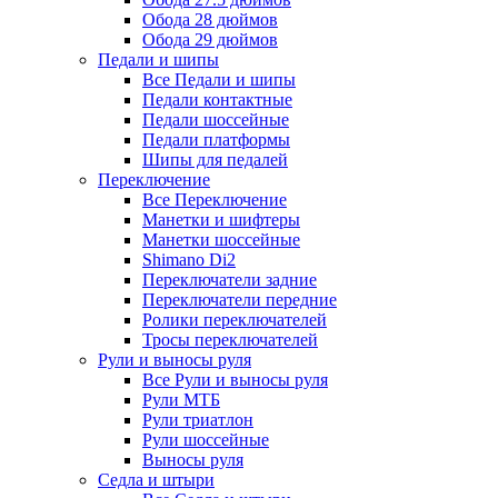
Обода 28 дюймов
Обода 29 дюймов
Педали и шипы
Все Педали и шипы
Педали контактные
Педали шоссейные
Педали платформы
Шипы для педалей
Переключение
Все Переключение
Манетки и шифтеры
Манетки шоссейные
Shimano Di2
Переключатели задние
Переключатели передние
Ролики переключателей
Тросы переключателей
Рули и выносы руля
Все Рули и выносы руля
Рули МТБ
Рули триатлон
Рули шоссейные
Выносы руля
Седла и штыри