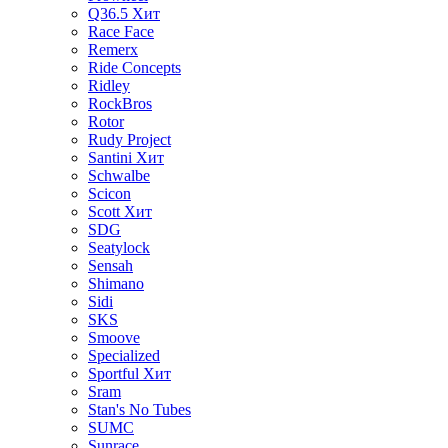
Q36.5
Хит
Race Face
Remerx
Ride Concepts
Ridley
RockBros
Rotor
Rudy Project
Santini
Хит
Schwalbe
Scicon
Scott
Хит
SDG
Seatylock
Sensah
Shimano
Sidi
SKS
Smoove
Specialized
Sportful
Хит
Sram
Stan's No Tubes
SUMC
Sunrace