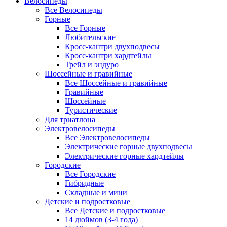
Велосипеды
Все Велосипеды
Горные
Все Горные
Любительские
Кросс-кантри двухподвесы
Кросс-кантри хардтейлы
Трейл и эндуро
Шоссейные и гравийные
Все Шоссейные и гравийные
Гравийные
Шоссейные
Туристические
Для триатлона
Электровелосипеды
Все Электровелосипеды
Электрические горные двухподвесы
Электрические горные хардтейлы
Городские
Все Городские
Гибридные
Складные и мини
Детские и подростковые
Все Детские и подростковые
14 дюймов (3-4 года)