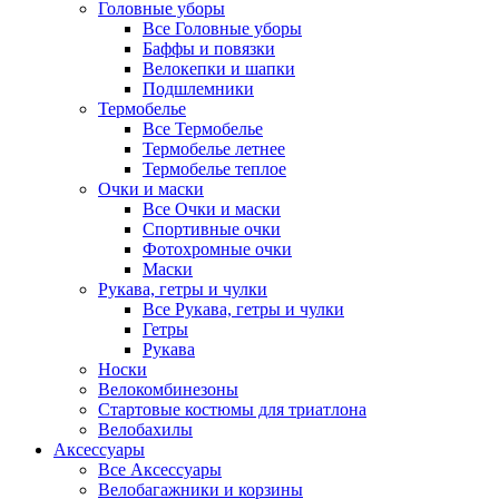
Головные уборы
Все Головные уборы
Баффы и повязки
Велокепки и шапки
Подшлемники
Термобелье
Все Термобелье
Термобелье летнее
Термобелье теплое
Очки и маски
Все Очки и маски
Спортивные очки
Фотохромные очки
Маски
Рукава, гетры и чулки
Все Рукава, гетры и чулки
Гетры
Рукава
Носки
Велокомбинезоны
Стартовые костюмы для триатлона
Велобахилы
Аксессуары
Все Аксессуары
Велобагажники и корзины