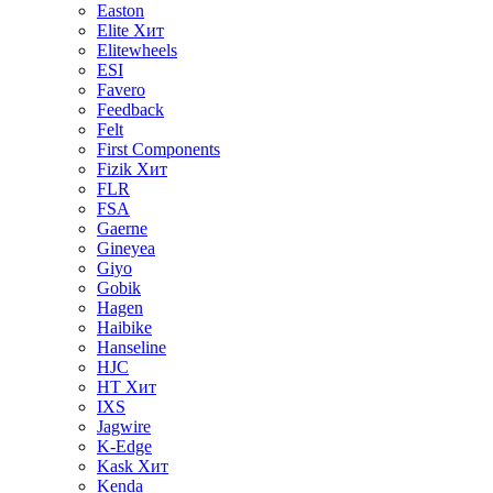
Easton
Elite
Хит
Elitewheels
ESI
Favero
Feedback
Felt
First Components
Fizik
Хит
FLR
FSA
Gaerne
Gineyea
Giyo
Gobik
Hagen
Haibike
Hanseline
HJC
HT
Хит
IXS
Jagwire
K-Edge
Kask
Хит
Kenda