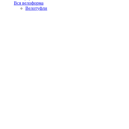
Вся велоформа
Велотуфли