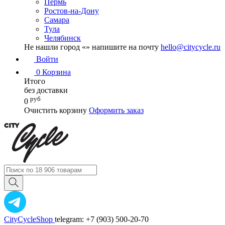
Пермь
Ростов-на-Дону
Самара
Тула
Челябинск
Не нашли город «
» напишите на почту
hello@citycycle.ru
Войти
0
Корзина
Итого
без доставки
руб
0
Очистить корзину
Оформить заказ
CityCycleShop
telegram: +7 (903) 500-20-70