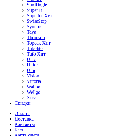
SunRingle
Super B
Superior
Хит
SwissStop
Syncros
Taya
Thomson
Topeak
Хит
Tubolito
Tufo
Хит
Ulac
Unior
Uniq
Vision
Vittoria
Wahoo
Wellgo
Xoss
Скидки
Оплата
Доставка
Контакты
Блог
Карта сайта