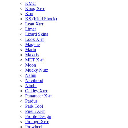
KMC
Knog
Хит
Koo
KS (Kind Shock)
Leatt
Хит
Limar
Lizard Skins
Look
Хит
Magene
Marin
Maxxis
MET
Хит
Moon
Mucky Nutz
Nalini
Navihood
Nimbl
Oakley
Хит
Panaracer
Хит
Pardus
Park Tool
Pirelli
Хит
Profile Design
Prologo
Хит
Prowheel