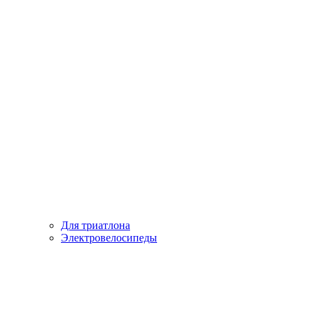
Для триатлона
Электровелосипеды