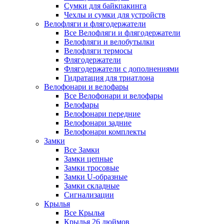
Сумки для байкпакинга
Чехлы и сумки для устройств
Велофляги и флягодержатели
Все Велофляги и флягодержатели
Велофляги и велобутылки
Велофляги термосы
Флягодержатели
Флягодержатели с дополнениями
Гидратация для триатлона
Велофонари и велофары
Все Велофонари и велофары
Велофары
Велофонари передние
Велофонари задние
Велофонари комплекты
Замки
Все Замки
Замки цепные
Замки тросовые
Замки U-образные
Замки складные
Сигнализации
Крылья
Все Крылья
Крылья 26 дюймов