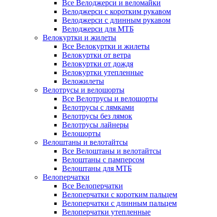
Все Велоджерси и веломайки
Велоджерси с коротким рукавом
Велоджерси с длинным рукавом
Велоджерси для МТБ
Велокуртки и жилеты
Все Велокуртки и жилеты
Велокуртки от ветра
Велокуртки от дождя
Велокуртки утепленные
Веложилеты
Велотрусы и велошорты
Все Велотрусы и велошорты
Велотрусы с лямками
Велотрусы без лямок
Велотрусы лайнеры
Велошорты
Велоштаны и велотайтсы
Все Велоштаны и велотайтсы
Велоштаны с памперсом
Велоштаны для МТБ
Велоперчатки
Все Велоперчатки
Велоперчатки с коротким пальцем
Велоперчатки с длинным пальцем
Велоперчатки утепленные