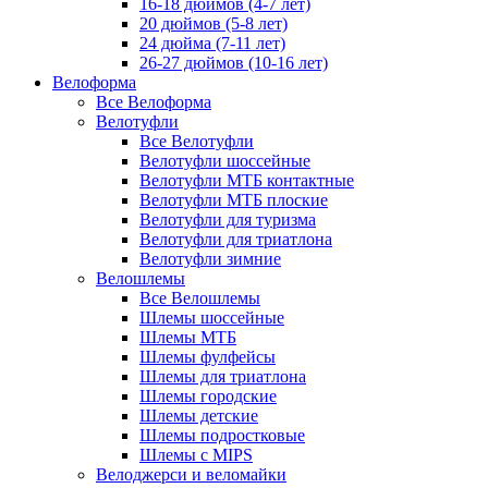
16-18 дюймов (4-7 лет)
20 дюймов (5-8 лет)
24 дюйма (7-11 лет)
26-27 дюймов (10-16 лет)
Велоформа
Все Велоформа
Велотуфли
Все Велотуфли
Велотуфли шоссейные
Велотуфли МТБ контактные
Велотуфли МТБ плоские
Велотуфли для туризма
Велотуфли для триатлона
Велотуфли зимние
Велошлемы
Все Велошлемы
Шлемы шоссейные
Шлемы МТБ
Шлемы фулфейсы
Шлемы для триатлона
Шлемы городские
Шлемы детские
Шлемы подростковые
Шлемы с MIPS
Велоджерси и веломайки