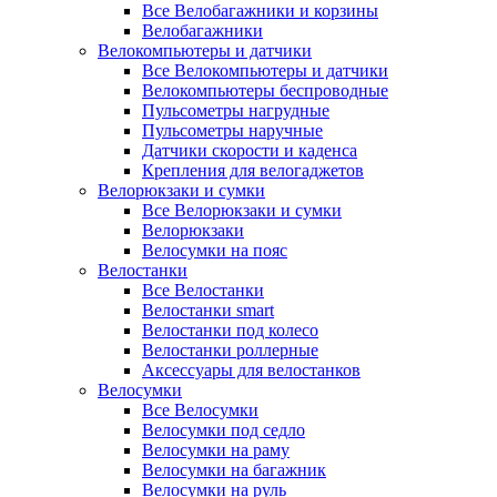
Все Велобагажники и корзины
Велобагажники
Велокомпьютеры и датчики
Все Велокомпьютеры и датчики
Велокомпьютеры беспроводные
Пульсометры нагрудные
Пульсометры наручные
Датчики скорости и каденса
Крепления для велогаджетов
Велорюкзаки и сумки
Все Велорюкзаки и сумки
Велорюкзаки
Велосумки на пояс
Велостанки
Все Велостанки
Велостанки smart
Велостанки под колесо
Велостанки роллерные
Аксессуары для велостанков
Велосумки
Все Велосумки
Велосумки под седло
Велосумки на раму
Велосумки на багажник
Велосумки на руль