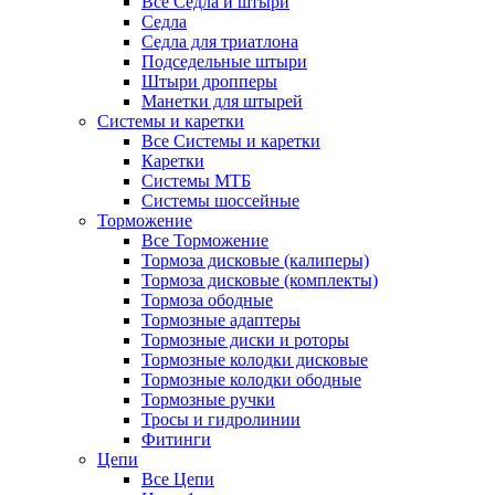
Все Седла и штыри
Седла
Седла для триатлона
Подседельные штыри
Штыри дропперы
Манетки для штырей
Системы и каретки
Все Системы и каретки
Каретки
Системы МТБ
Системы шоссейные
Торможение
Все Торможение
Тормоза дисковые (калиперы)
Тормоза дисковые (комплекты)
Тормоза ободные
Тормозные адаптеры
Тормозные диски и роторы
Тормозные колодки дисковые
Тормозные колодки ободные
Тормозные ручки
Тросы и гидролинии
Фитинги
Цепи
Все Цепи