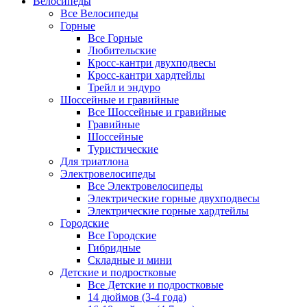
Велосипеды
Все Велосипеды
Горные
Все Горные
Любительские
Кросс-кантри двухподвесы
Кросс-кантри хардтейлы
Трейл и эндуро
Шоссейные и гравийные
Все Шоссейные и гравийные
Гравийные
Шоссейные
Туристические
Для триатлона
Электровелосипеды
Все Электровелосипеды
Электрические горные двухподвесы
Электрические горные хардтейлы
Городские
Все Городские
Гибридные
Складные и мини
Детские и подростковые
Все Детские и подростковые
14 дюймов (3-4 года)