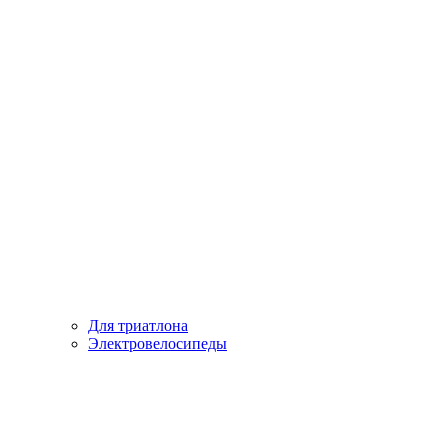
Для триатлона
Электровелосипеды