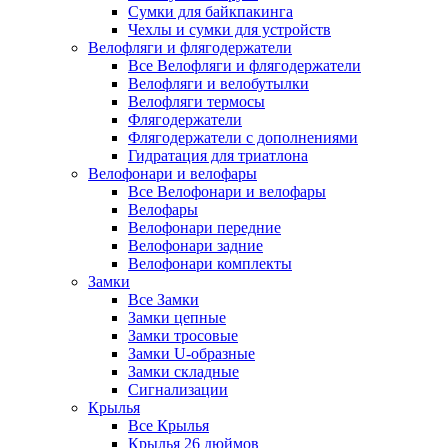
Сумки для байкпакинга
Чехлы и сумки для устройств
Велофляги и флягодержатели
Все Велофляги и флягодержатели
Велофляги и велобутылки
Велофляги термосы
Флягодержатели
Флягодержатели с дополнениями
Гидратация для триатлона
Велофонари и велофары
Все Велофонари и велофары
Велофары
Велофонари передние
Велофонари задние
Велофонари комплекты
Замки
Все Замки
Замки цепные
Замки тросовые
Замки U-образные
Замки складные
Сигнализации
Крылья
Все Крылья
Крылья 26 дюймов