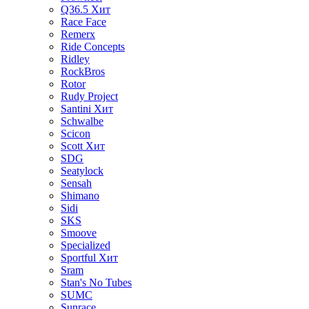
Q36.5
Хит
Race Face
Remerx
Ride Concepts
Ridley
RockBros
Rotor
Rudy Project
Santini
Хит
Schwalbe
Scicon
Scott
Хит
SDG
Seatylock
Sensah
Shimano
Sidi
SKS
Smoove
Specialized
Sportful
Хит
Sram
Stan's No Tubes
SUMC
Sunrace