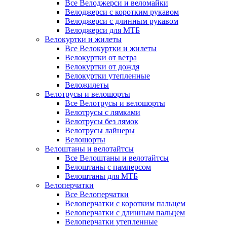
Все Велоджерси и веломайки
Велоджерси с коротким рукавом
Велоджерси с длинным рукавом
Велоджерси для МТБ
Велокуртки и жилеты
Все Велокуртки и жилеты
Велокуртки от ветра
Велокуртки от дождя
Велокуртки утепленные
Веложилеты
Велотрусы и велошорты
Все Велотрусы и велошорты
Велотрусы с лямками
Велотрусы без лямок
Велотрусы лайнеры
Велошорты
Велоштаны и велотайтсы
Все Велоштаны и велотайтсы
Велоштаны с памперсом
Велоштаны для МТБ
Велоперчатки
Все Велоперчатки
Велоперчатки с коротким пальцем
Велоперчатки с длинным пальцем
Велоперчатки утепленные