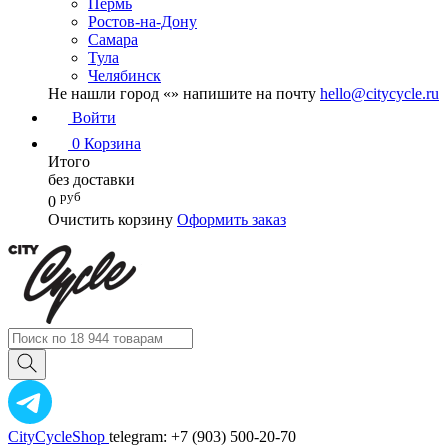
Пермь
Ростов-на-Дону
Самара
Тула
Челябинск
Не нашли город «
» напишите на почту
hello@citycycle.ru
Войти
0
Корзина
Итого
без доставки
руб
0
Очистить корзину
Оформить заказ
CityCycleShop
telegram: +7 (903) 500-20-70