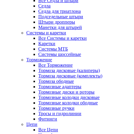
Все Седла и штыри
Седла
Седла для триатлона
Подседельные штыри
Штыри дропперы
Манетки для штырей
Системы и каретки
Все Системы и каретки
Каретки
Системы МТБ
Системы шоссейные
Торможение
Все Торможение
Тормоза дисковые (калиперы)
Тормоза дисковые (комплекты)
Тормоза ободные
Тормозные адаптеры
Тормозные диски и роторы
Тормозные колодки дисковые
Тормозные колодки ободные
Тормозные ручки
Тросы и гидролинии
Фитинги
Цепи
Все Цепи