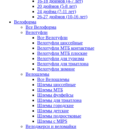
16-18 дюймов (4-7 лет)
20 дюймов (5-8 лет)
24 дюйма (7-11 лет)
26-27 дюймов (10-16 лет)
Велоформа
Все Велоформа
Велотуфли
Все Велотуфли
Велотуфли шоссейные
Велотуфли МТБ контактные
Велотуфли МТБ плоские
Велотуфли для туризма
Велотуфли для триатлона
Велотуфли зимние
Велошлемы
Все Велошлемы
Шлемы шоссейные
Шлемы МТБ
Шлемы фулфейсы
Шлемы для триатлона
Шлемы городские
Шлемы детские
Шлемы подростковые
Шлемы с MIPS
Велоджерси и веломайки