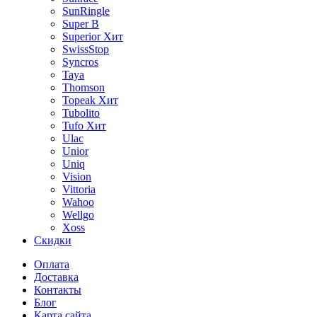
SunRingle
Super B
Superior
Хит
SwissStop
Syncros
Taya
Thomson
Topeak
Хит
Tubolito
Tufo
Хит
Ulac
Unior
Uniq
Vision
Vittoria
Wahoo
Wellgo
Xoss
Скидки
Оплата
Доставка
Контакты
Блог
Карта сайта