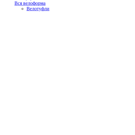
Вся велоформа
Велотуфли