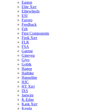
Easton
Elite
Хит
Elitewheels
ESI
Favero
Feedback
Felt
First Components
Fizik
Хит
FLR
FSA
Gaerne
Gineyea
Giyo
Gobik
Hagen
Haibike
Hanseline
HJC
HT
Хит
IXS
Jagwire
K-Edge
Kask
Хит
Kenda