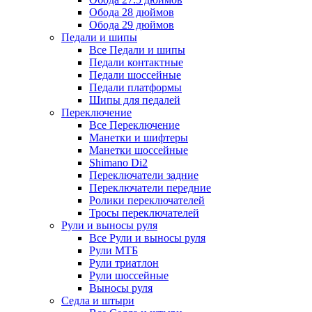
Обода 28 дюймов
Обода 29 дюймов
Педали и шипы
Все Педали и шипы
Педали контактные
Педали шоссейные
Педали платформы
Шипы для педалей
Переключение
Все Переключение
Манетки и шифтеры
Манетки шоссейные
Shimano Di2
Переключатели задние
Переключатели передние
Ролики переключателей
Тросы переключателей
Рули и выносы руля
Все Рули и выносы руля
Рули МТБ
Рули триатлон
Рули шоссейные
Выносы руля
Седла и штыри