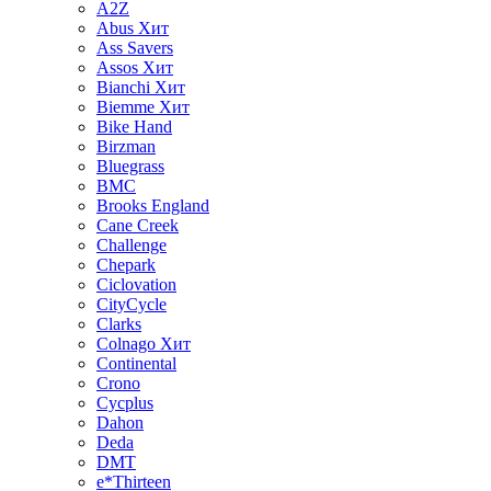
A2Z
Abus
Хит
Ass Savers
Assos
Хит
Bianchi
Хит
Biemme
Хит
Bike Hand
Birzman
Bluegrass
BMC
Brooks England
Cane Creek
Challenge
Chepark
Ciclovation
CityCycle
Clarks
Colnago
Хит
Continental
Crono
Cycplus
Dahon
Deda
DMT
e*Thirteen