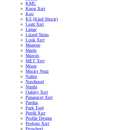
KMC
Knog
Хит
Koo
KS (Kind Shock)
Leatt
Хит
Limar
Lizard Skins
Look
Хит
Magene
Marin
Maxxis
MET
Хит
Moon
Mucky Nutz
Nalini
Navihood
Nimbl
Oakley
Хит
Panaracer
Хит
Pardus
Park Tool
Pirelli
Хит
Profile Design
Prologo
Хит
Prowheel