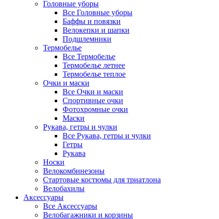
Головные уборы
Все Головные уборы
Баффы и повязки
Велокепки и шапки
Подшлемники
Термобелье
Все Термобелье
Термобелье летнее
Термобелье теплое
Очки и маски
Все Очки и маски
Спортивные очки
Фотохромные очки
Маски
Рукава, гетры и чулки
Все Рукава, гетры и чулки
Гетры
Рукава
Носки
Велокомбинезоны
Стартовые костюмы для триатлона
Велобахилы
Аксессуары
Все Аксессуары
Велобагажники и корзины