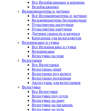
Все Велобагажники и корзины
Велобагажники
Велокомпьютеры и датчики
Все Велокомпьютеры и датчики
Велокомпьютеры беспроводные
Пульсометры нагрудные
Пульсометры наручные
Датчики скорости и каденса
Крепления для велогаджетов
Велорюкзаки и сумки
Все Велорюкзаки и сумки
Велорюкзаки
Велосумки на пояс
Велостанки
Все Велостанки
Велостанки smart
Велостанки под колесо
Велостанки роллерные
Аксессуары для велостанков
Велосумки
Все Велосумки
Велосумки под седло
Велосумки на раму
Велосумки на багажник
Велосумки на руль