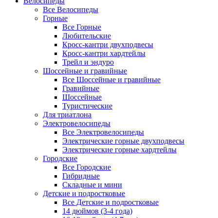
Велосипеды
Все Велосипеды
Горные
Все Горные
Любительские
Кросс-кантри двухподвесы
Кросс-кантри хардтейлы
Трейл и эндуро
Шоссейные и гравийные
Все Шоссейные и гравийные
Гравийные
Шоссейные
Туристические
Для триатлона
Электровелосипеды
Все Электровелосипеды
Электрические горные двухподвесы
Электрические горные хардтейлы
Городские
Все Городские
Гибридные
Складные и мини
Детские и подростковые
Все Детские и подростковые
14 дюймов (3-4 года)