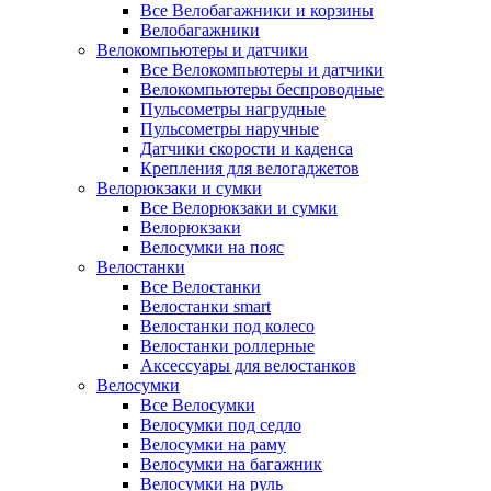
Все Велобагажники и корзины
Велобагажники
Велокомпьютеры и датчики
Все Велокомпьютеры и датчики
Велокомпьютеры беспроводные
Пульсометры нагрудные
Пульсометры наручные
Датчики скорости и каденса
Крепления для велогаджетов
Велорюкзаки и сумки
Все Велорюкзаки и сумки
Велорюкзаки
Велосумки на пояс
Велостанки
Все Велостанки
Велостанки smart
Велостанки под колесо
Велостанки роллерные
Аксессуары для велостанков
Велосумки
Все Велосумки
Велосумки под седло
Велосумки на раму
Велосумки на багажник
Велосумки на руль