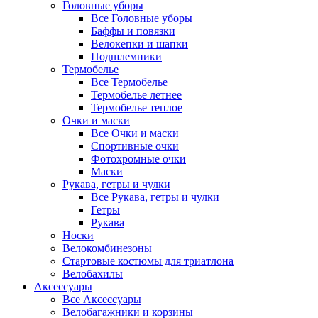
Головные уборы
Все Головные уборы
Баффы и повязки
Велокепки и шапки
Подшлемники
Термобелье
Все Термобелье
Термобелье летнее
Термобелье теплое
Очки и маски
Все Очки и маски
Спортивные очки
Фотохромные очки
Маски
Рукава, гетры и чулки
Все Рукава, гетры и чулки
Гетры
Рукава
Носки
Велокомбинезоны
Стартовые костюмы для триатлона
Велобахилы
Аксессуары
Все Аксессуары
Велобагажники и корзины