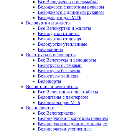
Все Велоджерси и веломайки
Велоджерси с коротким рукавом
Велоджерси с длинным рукавом
Велоджерси для МТБ
Велокуртки и жилеты
Все Велокуртки и жилеты
Велокуртки от ветра
Велокуртки от дождя
Велокуртки утепленные
Веложилеты
Велотрусы и велошорты
Все Велотрусы и велошорты
Велотрусы с лямками
Велотрусы без лямок
Велотрусы лайнеры
Велошорты
Велоштаны и велотайтсы
Все Велоштаны и велотайтсы
Велоштаны с памперсом
Велоштаны для МТБ
Велоперчатки
Все Велоперчатки
Велоперчатки с коротким пальцем
Велоперчатки с длинным пальцем
Велоперчатки утепленные