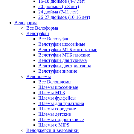
16-18 дюймов (4-7 лет)
20 дюймов (5-8 лет)
24 дюйма (7-11 лет)
26-27 дюймов (10-16 лет)
Велоформа
Все Велоформа
Велотуфли
Все Велотуфли
Велотуфли шоссейные
Велотуфли МТБ контактные
Велотуфли МТБ плоские
Велотуфли для туризма
Велотуфли для триатлона
Велотуфли зимние
Велошлемы
Все Велошлемы
Шлемы шоссейные
Шлемы МТБ
Шлемы фулфейсы
Шлемы для триатлона
Шлемы городские
Шлемы детские
Шлемы подростковые
Шлемы с MIPS
Велоджерси и веломайки