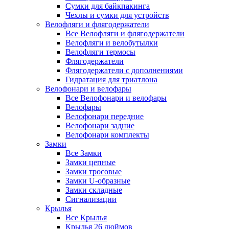
Сумки для байкпакинга
Чехлы и сумки для устройств
Велофляги и флягодержатели
Все Велофляги и флягодержатели
Велофляги и велобутылки
Велофляги термосы
Флягодержатели
Флягодержатели с дополнениями
Гидратация для триатлона
Велофонари и велофары
Все Велофонари и велофары
Велофары
Велофонари передние
Велофонари задние
Велофонари комплекты
Замки
Все Замки
Замки цепные
Замки тросовые
Замки U-образные
Замки складные
Сигнализации
Крылья
Все Крылья
Крылья 26 дюймов