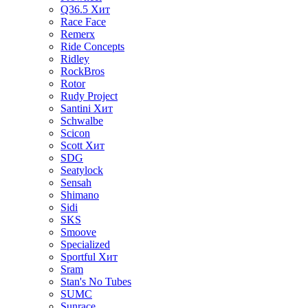
Q36.5
Хит
Race Face
Remerx
Ride Concepts
Ridley
RockBros
Rotor
Rudy Project
Santini
Хит
Schwalbe
Scicon
Scott
Хит
SDG
Seatylock
Sensah
Shimano
Sidi
SKS
Smoove
Specialized
Sportful
Хит
Sram
Stan's No Tubes
SUMC
Sunrace