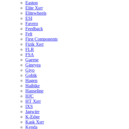
Easton
Elite
Хит
Elitewheels
ESI
Favero
Feedback
Felt
First Components
Fizik
Хит
FLR
FSA
Gaerne
Gineyea
Giyo
Gobik
Hagen
Haibike
Hanseline
HJC
HT
Хит
IXS
Jagwire
K-Edge
Kask
Хит
Kenda