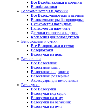
Все Велобагажники и корзины
Велобагажники
Велокомпьютеры и датчики
Все Велокомпьютеры и датчики
Велокомпьютеры беспроводные
Пульсометры нагрудные
Пульсометры наручные
Датчики скорости и каденса
Крепления для велогаджетов
Велорюкзаки и сумки
Все Велорюкзаки и сумки
Велорюкзаки
Велосумки на пояс
Велостанки
Все Велостанки
Велостанки smart
Велостанки под колесо
Велостанки роллерные
Аксессуары для велостанков
Велосумки
Все Велосумки
Велосумки под седло
Велосумки на раму
Велосумки на багажник
Велосумки на руль