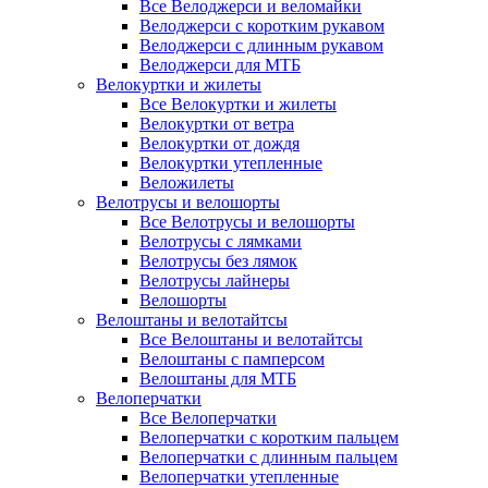
Все Велоджерси и веломайки
Велоджерси с коротким рукавом
Велоджерси с длинным рукавом
Велоджерси для МТБ
Велокуртки и жилеты
Все Велокуртки и жилеты
Велокуртки от ветра
Велокуртки от дождя
Велокуртки утепленные
Веложилеты
Велотрусы и велошорты
Все Велотрусы и велошорты
Велотрусы с лямками
Велотрусы без лямок
Велотрусы лайнеры
Велошорты
Велоштаны и велотайтсы
Все Велоштаны и велотайтсы
Велоштаны с памперсом
Велоштаны для МТБ
Велоперчатки
Все Велоперчатки
Велоперчатки с коротким пальцем
Велоперчатки с длинным пальцем
Велоперчатки утепленные