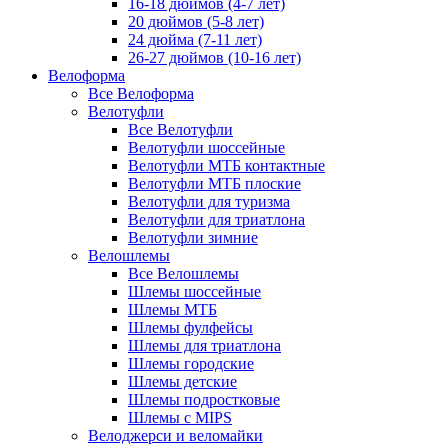
16-18 дюймов (4-7 лет)
20 дюймов (5-8 лет)
24 дюйма (7-11 лет)
26-27 дюймов (10-16 лет)
Велоформа
Все Велоформа
Велотуфли
Все Велотуфли
Велотуфли шоссейные
Велотуфли МТБ контактные
Велотуфли МТБ плоские
Велотуфли для туризма
Велотуфли для триатлона
Велотуфли зимние
Велошлемы
Все Велошлемы
Шлемы шоссейные
Шлемы МТБ
Шлемы фулфейсы
Шлемы для триатлона
Шлемы городские
Шлемы детские
Шлемы подростковые
Шлемы с MIPS
Велоджерси и веломайки