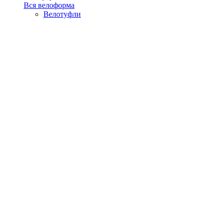
Вся велоформа
Велотуфли