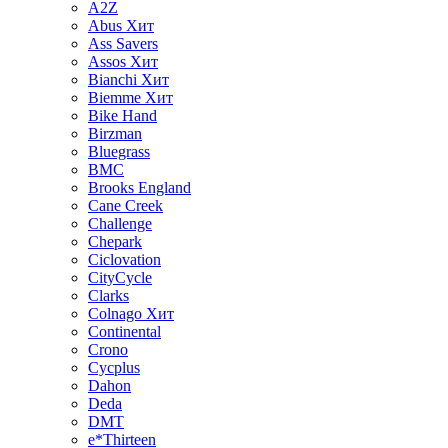
A2Z
Abus
Хит
Ass Savers
Assos
Хит
Bianchi
Хит
Biemme
Хит
Bike Hand
Birzman
Bluegrass
BMC
Brooks England
Cane Creek
Challenge
Chepark
Ciclovation
CityCycle
Clarks
Colnago
Хит
Continental
Crono
Cycplus
Dahon
Deda
DMT
e*Thirteen