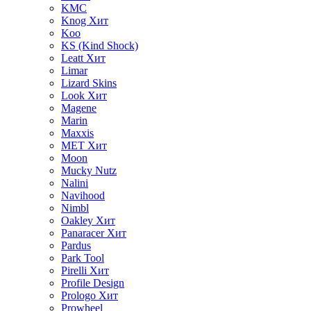
KMC
Knog
Хит
Koo
KS (Kind Shock)
Leatt
Хит
Limar
Lizard Skins
Look
Хит
Magene
Marin
Maxxis
MET
Хит
Moon
Mucky Nutz
Nalini
Navihood
Nimbl
Oakley
Хит
Panaracer
Хит
Pardus
Park Tool
Pirelli
Хит
Profile Design
Prologo
Хит
Prowheel