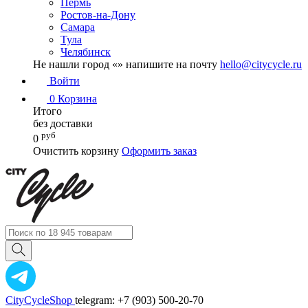
Пермь
Ростов-на-Дону
Самара
Тула
Челябинск
Не нашли город «
» напишите на почту
hello@citycycle.ru
Войти
0
Корзина
Итого
без доставки
руб
0
Очистить корзину
Оформить заказ
CityCycleShop
telegram: +7 (903) 500-20-70