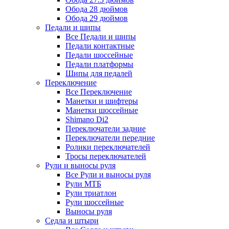
Обода 28 дюймов
Обода 29 дюймов
Педали и шипы
Все Педали и шипы
Педали контактные
Педали шоссейные
Педали платформы
Шипы для педалей
Переключение
Все Переключение
Манетки и шифтеры
Манетки шоссейные
Shimano Di2
Переключатели задние
Переключатели передние
Ролики переключателей
Тросы переключателей
Рули и выносы руля
Все Рули и выносы руля
Рули МТБ
Рули триатлон
Рули шоссейные
Выносы руля
Седла и штыри