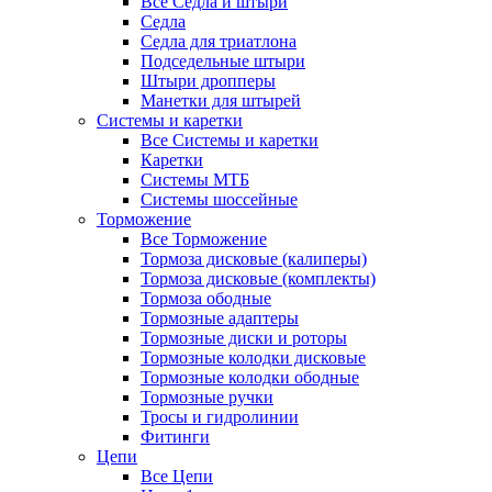
Все Седла и штыри
Седла
Седла для триатлона
Подседельные штыри
Штыри дропперы
Манетки для штырей
Системы и каретки
Все Системы и каретки
Каретки
Системы МТБ
Системы шоссейные
Торможение
Все Торможение
Тормоза дисковые (калиперы)
Тормоза дисковые (комплекты)
Тормоза ободные
Тормозные адаптеры
Тормозные диски и роторы
Тормозные колодки дисковые
Тормозные колодки ободные
Тормозные ручки
Тросы и гидролинии
Фитинги
Цепи
Все Цепи