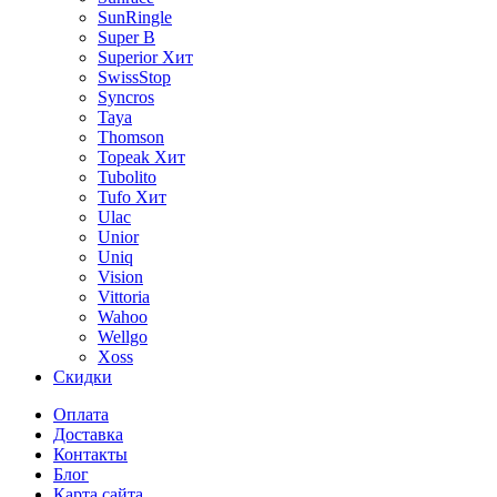
SunRingle
Super B
Superior
Хит
SwissStop
Syncros
Taya
Thomson
Topeak
Хит
Tubolito
Tufo
Хит
Ulac
Unior
Uniq
Vision
Vittoria
Wahoo
Wellgo
Xoss
Скидки
Оплата
Доставка
Контакты
Блог
Карта сайта