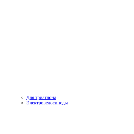
Для триатлона
Электровелосипеды