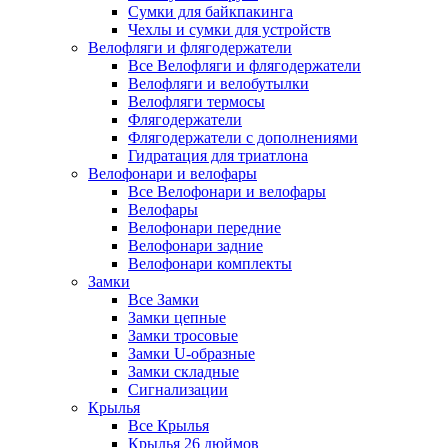
Сумки для байкпакинга
Чехлы и сумки для устройств
Велофляги и флягодержатели
Все Велофляги и флягодержатели
Велофляги и велобутылки
Велофляги термосы
Флягодержатели
Флягодержатели с дополнениями
Гидратация для триатлона
Велофонари и велофары
Все Велофонари и велофары
Велофары
Велофонари передние
Велофонари задние
Велофонари комплекты
Замки
Все Замки
Замки цепные
Замки тросовые
Замки U-образные
Замки складные
Сигнализации
Крылья
Все Крылья
Крылья 26 дюймов