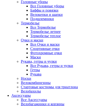
Головные уборы
Все Головные уборы
Баффы и повязки
Велокепки и шапки
Подшлемники
Термобелье
Все Термобелье
Термобелье летнее
Термобелье теплое
Очки и маски
Все Очки и маски
Спортивные очки
Фотохромные очки
Маски
Рукава, гетры и чулки
Все Рукава, гетры и чулки
Гетры
Рукава
Носки
Велокомбинезоны
Стартовые костюмы для триатлона
Велобахилы
Аксессуары
Все Аксессуары
Велобагажники и корзины