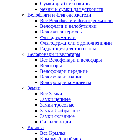
Сумки для байкпакинга
Чехлы и сумки для устройств
Велофляги и флягодержатели
Все Велофляги и флягодержатели
Велофляги и велобутылки
Велофляги термосы
Флягодержатели
Флягодержатели с дополнениями
Гидратация для триатлона
Велофонари и велофары
Все Велофонари и велофары
Велофары
Велофонари передние
Велофонари задние
Велофонари комплекты
Замки
Все Замки
Замки цепные
Замки тросовые
Замки U-образные
Замки складные
Сигнализации
Крылья
Все Крылья
Крылья 26 дюймов