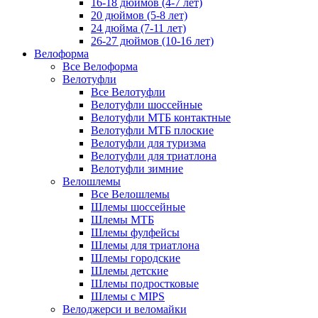
16-18 дюймов (4-7 лет)
20 дюймов (5-8 лет)
24 дюйма (7-11 лет)
26-27 дюймов (10-16 лет)
Велоформа
Все Велоформа
Велотуфли
Все Велотуфли
Велотуфли шоссейные
Велотуфли МТБ контактные
Велотуфли МТБ плоские
Велотуфли для туризма
Велотуфли для триатлона
Велотуфли зимние
Велошлемы
Все Велошлемы
Шлемы шоссейные
Шлемы МТБ
Шлемы фулфейсы
Шлемы для триатлона
Шлемы городские
Шлемы детские
Шлемы подростковые
Шлемы с MIPS
Велоджерси и веломайки