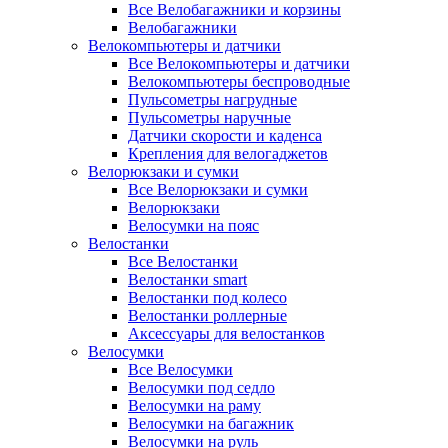
Все Велобагажники и корзины
Велобагажники
Велокомпьютеры и датчики
Все Велокомпьютеры и датчики
Велокомпьютеры беспроводные
Пульсометры нагрудные
Пульсометры наручные
Датчики скорости и каденса
Крепления для велогаджетов
Велорюкзаки и сумки
Все Велорюкзаки и сумки
Велорюкзаки
Велосумки на пояс
Велостанки
Все Велостанки
Велостанки smart
Велостанки под колесо
Велостанки роллерные
Аксессуары для велостанков
Велосумки
Все Велосумки
Велосумки под седло
Велосумки на раму
Велосумки на багажник
Велосумки на руль