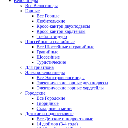
Велосипеды
Все Велосипеды
Горные
Все Горные
Любительские
Кросс-кантри двухподвесы
Кросс-кантри хардтейлы
Трейл и эндуро
Шоссейные и гравийные
Все Шоссейные и гравийные
Гравийные
Шоссейные
Туристические
Для триатлона
Электровелосипеды
Все Электровелосипеды
Электрические горные двухподвесы
Электрические горные хардтейлы
Городские
Все Городские
Гибридные
Складные и мини
Детские и подростковые
Все Детские и подростковые
14 дюймов (3-4 года)