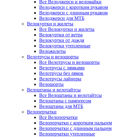
Все Велоджерси и веломайки
Велоджерси с коротким рукавом
Велоджерси с длинным рукавом
Велоджерси для МТБ
Велокуртки и жилеты
Все Велокуртки и жилеты
Велокуртки от ветра
Велокуртки от дождя
Велокуртки утепленные
Веложилеты
Велотрусы и велошорты
Все Велотрусы и велошорты
Велотрусы с лямками
Велотрусы без лямок
Велотрусы лайнеры
Велошорты
Велоштаны и велотайтсы
Все Велоштаны и велотайтсы
Велоштаны с памперсом
Велоштаны для МТБ
Велоперчатки
Все Велоперчатки
Велоперчатки с коротким пальцем
Велоперчатки с длинным пальцем
Велоперчатки утепленные