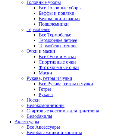
Головные уборы
Все Головные уборы
Баффы и повязки
Велокепки и шапки
Подшлемники
Термобелье
Все Термобелье
Термобелье летнее
Термобелье теплое
Очки и маски
Все Очки и маски
Спортивные очки
Фотохромные очки
Маски
Рукава, гетры и чулки
Все Рукава, гетры и чулки
Гетры
Рукава
Носки
Велокомбинезоны
Стартовые костюмы для триатлона
Велобахилы
Аксессуары
Все Аксессуары
Велобагажники и корзины