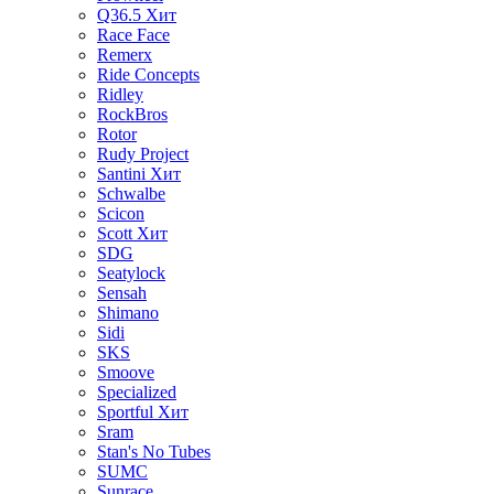
Q36.5
Хит
Race Face
Remerx
Ride Concepts
Ridley
RockBros
Rotor
Rudy Project
Santini
Хит
Schwalbe
Scicon
Scott
Хит
SDG
Seatylock
Sensah
Shimano
Sidi
SKS
Smoove
Specialized
Sportful
Хит
Sram
Stan's No Tubes
SUMC
Sunrace