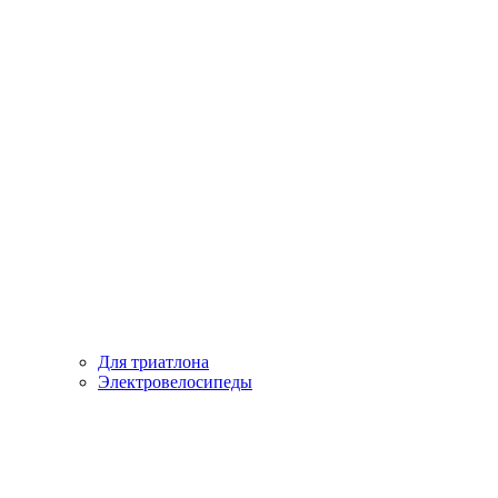
Для триатлона
Электровелосипеды