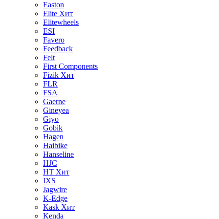
Easton
Elite
Хит
Elitewheels
ESI
Favero
Feedback
Felt
First Components
Fizik
Хит
FLR
FSA
Gaerne
Gineyea
Giyo
Gobik
Hagen
Haibike
Hanseline
HJC
HT
Хит
IXS
Jagwire
K-Edge
Kask
Хит
Kenda