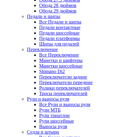
Обода 28 дюймов
Обода 29 дюймов
Педали и шипы
Все Педали и шипы
Педали контактные
Педали шоссейные
Педали платформы
Шипы для педалей
Переключение
Все Переключение
Манетки и шифтеры
Манетки шоссейные
Shimano Di2
Переключатели задние
Переключатели передние
Ролики переключателей
Тросы переключателей
Рули и выносы руля
Все Рули и выносы руля
Рули МТБ
Рули триатлон
Рули шоссейные
Выносы руля
Седла и штыри