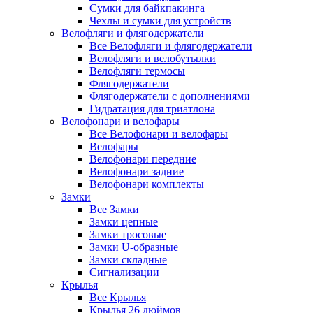
Сумки для байкпакинга
Чехлы и сумки для устройств
Велофляги и флягодержатели
Все Велофляги и флягодержатели
Велофляги и велобутылки
Велофляги термосы
Флягодержатели
Флягодержатели с дополнениями
Гидратация для триатлона
Велофонари и велофары
Все Велофонари и велофары
Велофары
Велофонари передние
Велофонари задние
Велофонари комплекты
Замки
Все Замки
Замки цепные
Замки тросовые
Замки U-образные
Замки складные
Сигнализации
Крылья
Все Крылья
Крылья 26 дюймов