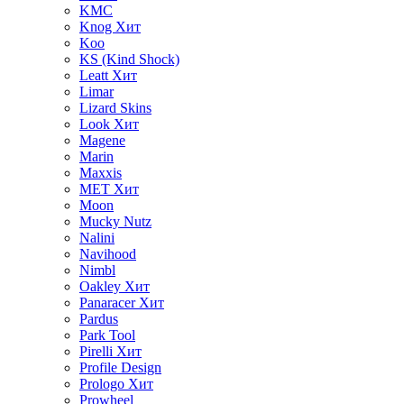
KMC
Knog
Хит
Koo
KS (Kind Shock)
Leatt
Хит
Limar
Lizard Skins
Look
Хит
Magene
Marin
Maxxis
MET
Хит
Moon
Mucky Nutz
Nalini
Navihood
Nimbl
Oakley
Хит
Panaracer
Хит
Pardus
Park Tool
Pirelli
Хит
Profile Design
Prologo
Хит
Prowheel