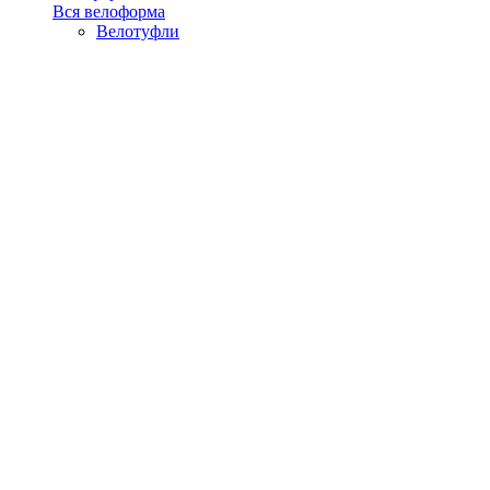
Вся велоформа
Велотуфли