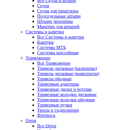
Все Седла и штыри
Седла
Седла для триатлона
Подседельные штыри
Штыри дропперы
Манетки для штырей
Системы и каретки
Все Системы и каретки
Каретки
Системы МТБ
Системы шоссейные
Торможение
Все Торможение
Тормоза дисковые (калиперы)
Тормоза дисковые (комплекты)
Тормоза ободные
Тормозные адаптеры
Тормозные диски и роторы
Тормозные колодки дисковые
Тормозные колодки ободные
Тормозные ручки
Тросы и гидролинии
Фитинги
Цепи
Все Цепи