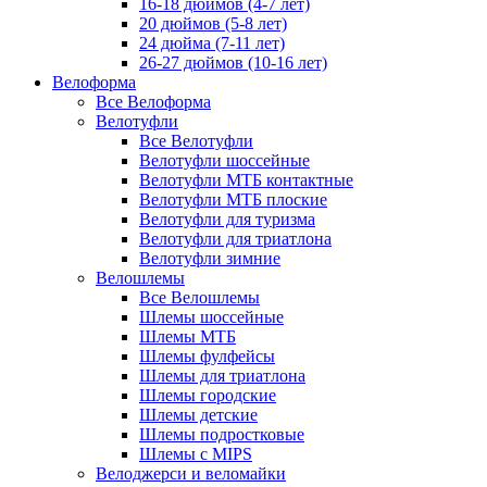
16-18 дюймов (4-7 лет)
20 дюймов (5-8 лет)
24 дюйма (7-11 лет)
26-27 дюймов (10-16 лет)
Велоформа
Все Велоформа
Велотуфли
Все Велотуфли
Велотуфли шоссейные
Велотуфли МТБ контактные
Велотуфли МТБ плоские
Велотуфли для туризма
Велотуфли для триатлона
Велотуфли зимние
Велошлемы
Все Велошлемы
Шлемы шоссейные
Шлемы МТБ
Шлемы фулфейсы
Шлемы для триатлона
Шлемы городские
Шлемы детские
Шлемы подростковые
Шлемы с MIPS
Велоджерси и веломайки