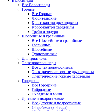
Велосипеды
Все Велосипеды
Горные
Все Горные
Любительские
Кросс-кантри двухподвесы
Кросс-кантри хардтейлы
Трейл и эндуро
Шоссейные и гравийные
Все Шоссейные и гравийные
Гравийные
Шоссейные
Туристические
Для триатлона
Электровелосипеды
Все Электровелосипеды
Электрические горные двухподвесы
Электрические горные хардтейлы
Городские
Все Городские
Гибридные
Складные и мини
Детские и подростковые
Все Детские и подростковые
14 дюймов (3-4 года)