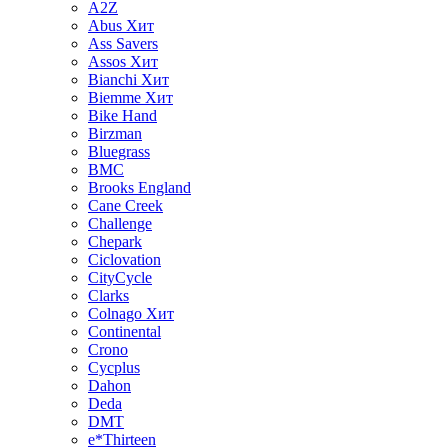
A2Z
Abus
Хит
Ass Savers
Assos
Хит
Bianchi
Хит
Biemme
Хит
Bike Hand
Birzman
Bluegrass
BMC
Brooks England
Cane Creek
Challenge
Chepark
Ciclovation
CityCycle
Clarks
Colnago
Хит
Continental
Crono
Cycplus
Dahon
Deda
DMT
e*Thirteen