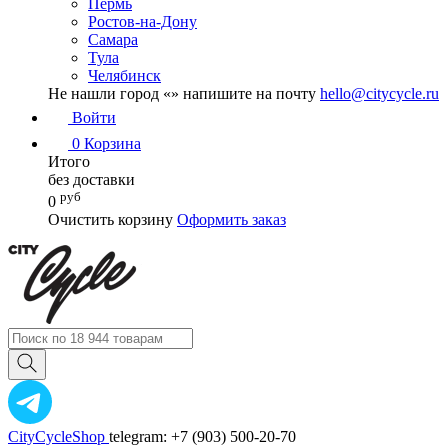
Пермь
Ростов-на-Дону
Самара
Тула
Челябинск
Не нашли город «
» напишите на почту
hello@citycycle.ru
Войти
0
Корзина
Итого
без доставки
руб
0
Очистить корзину
Оформить заказ
CityCycleShop
telegram: +7 (903) 500-20-70