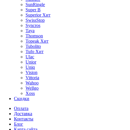
SunRingle
Super B
Superior
Хит
SwissStop
Syncros
Taya
Thomson
Topeak
Хит
Tubolito
Tufo
Хит
Ulac
Unior
Uniq
Vision
Vittoria
Wahoo
Wellgo
Xoss
Скидки
Оплата
Доставка
Контакты
Блог
Карта сайта