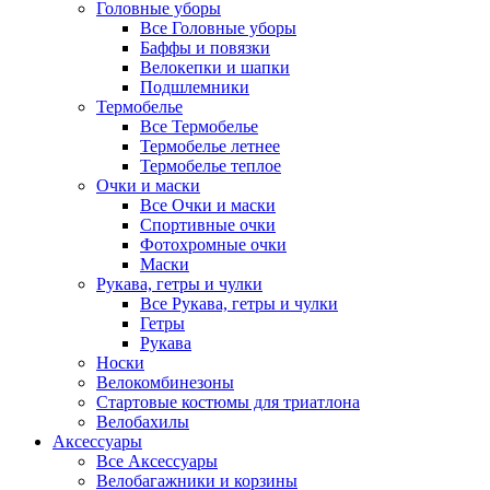
Головные уборы
Все Головные уборы
Баффы и повязки
Велокепки и шапки
Подшлемники
Термобелье
Все Термобелье
Термобелье летнее
Термобелье теплое
Очки и маски
Все Очки и маски
Спортивные очки
Фотохромные очки
Маски
Рукава, гетры и чулки
Все Рукава, гетры и чулки
Гетры
Рукава
Носки
Велокомбинезоны
Стартовые костюмы для триатлона
Велобахилы
Аксессуары
Все Аксессуары
Велобагажники и корзины