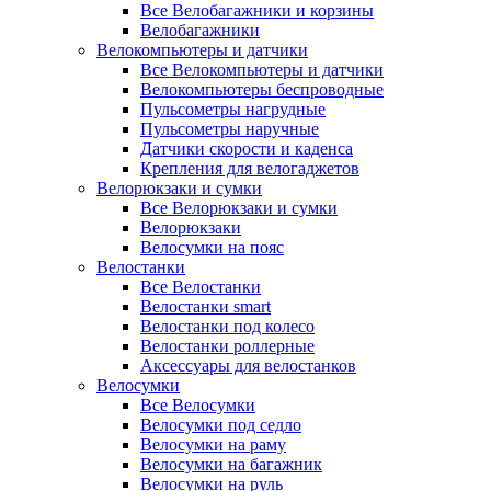
Все Велобагажники и корзины
Велобагажники
Велокомпьютеры и датчики
Все Велокомпьютеры и датчики
Велокомпьютеры беспроводные
Пульсометры нагрудные
Пульсометры наручные
Датчики скорости и каденса
Крепления для велогаджетов
Велорюкзаки и сумки
Все Велорюкзаки и сумки
Велорюкзаки
Велосумки на пояс
Велостанки
Все Велостанки
Велостанки smart
Велостанки под колесо
Велостанки роллерные
Аксессуары для велостанков
Велосумки
Все Велосумки
Велосумки под седло
Велосумки на раму
Велосумки на багажник
Велосумки на руль