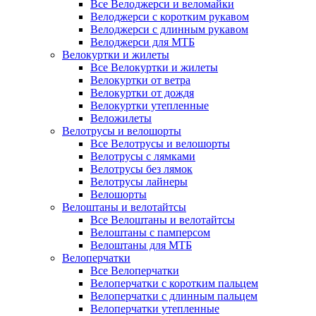
Все Велоджерси и веломайки
Велоджерси с коротким рукавом
Велоджерси с длинным рукавом
Велоджерси для МТБ
Велокуртки и жилеты
Все Велокуртки и жилеты
Велокуртки от ветра
Велокуртки от дождя
Велокуртки утепленные
Веложилеты
Велотрусы и велошорты
Все Велотрусы и велошорты
Велотрусы с лямками
Велотрусы без лямок
Велотрусы лайнеры
Велошорты
Велоштаны и велотайтсы
Все Велоштаны и велотайтсы
Велоштаны с памперсом
Велоштаны для МТБ
Велоперчатки
Все Велоперчатки
Велоперчатки с коротким пальцем
Велоперчатки с длинным пальцем
Велоперчатки утепленные