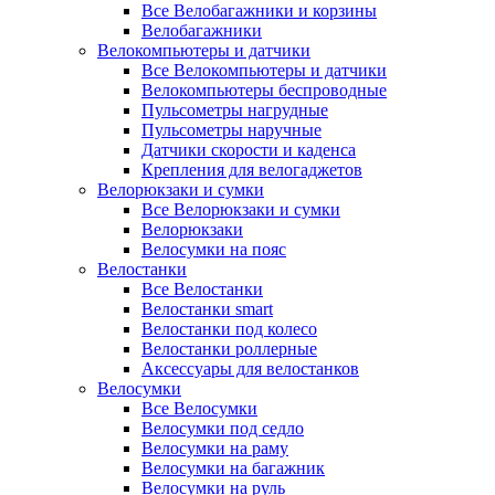
Все Велобагажники и корзины
Велобагажники
Велокомпьютеры и датчики
Все Велокомпьютеры и датчики
Велокомпьютеры беспроводные
Пульсометры нагрудные
Пульсометры наручные
Датчики скорости и каденса
Крепления для велогаджетов
Велорюкзаки и сумки
Все Велорюкзаки и сумки
Велорюкзаки
Велосумки на пояс
Велостанки
Все Велостанки
Велостанки smart
Велостанки под колесо
Велостанки роллерные
Аксессуары для велостанков
Велосумки
Все Велосумки
Велосумки под седло
Велосумки на раму
Велосумки на багажник
Велосумки на руль