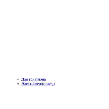
Для триатлона
Электровелосипеды