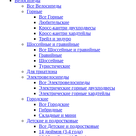
Велосипеды
Все Велосипеды
Горные
Все Горные
Любительские
Кросс-кантри двухподвесы
Кросс-кантри хардтейлы
Трейл и эндуро
Шоссейные и гравийные
Все Шоссейные и гравийные
Гравийные
Шоссейные
Туристические
Для триатлона
Электровелосипеды
Все Электровелосипеды
Электрические горные двухподвесы
Электрические горные хардтейлы
Городские
Все Городские
Гибридные
Складные и мини
Детские и подростковые
Все Детские и подростковые
14 дюймов (3-4 года)