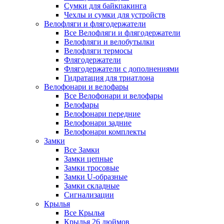
Сумки для байкпакинга
Чехлы и сумки для устройств
Велофляги и флягодержатели
Все Велофляги и флягодержатели
Велофляги и велобутылки
Велофляги термосы
Флягодержатели
Флягодержатели с дополнениями
Гидратация для триатлона
Велофонари и велофары
Все Велофонари и велофары
Велофары
Велофонари передние
Велофонари задние
Велофонари комплекты
Замки
Все Замки
Замки цепные
Замки тросовые
Замки U-образные
Замки складные
Сигнализации
Крылья
Все Крылья
Крылья 26 дюймов