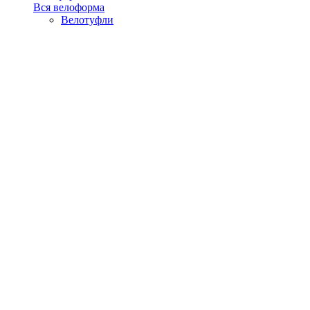
Вся велоформа
Велотуфли