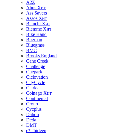
A2Z
Abus
Хит
Ass Savers
Assos
Хит
Bianchi
Хит
Biemme
Хит
Bike Hand
Birzman
Bluegrass
BMC
Brooks England
Cane Creek
Challenge
Chepark
Ciclovation
CityCycle
Clarks
Colnago
Хит
Continental
Crono
Cycplus
Dahon
Deda
DMT
e*Thirteen