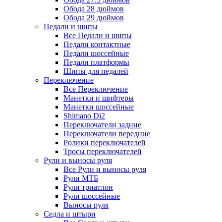
Обода 28 дюймов
Обода 29 дюймов
Педали и шипы
Все Педали и шипы
Педали контактные
Педали шоссейные
Педали платформы
Шипы для педалей
Переключение
Все Переключение
Манетки и шифтеры
Манетки шоссейные
Shimano Di2
Переключатели задние
Переключатели передние
Ролики переключателей
Тросы переключателей
Рули и выносы руля
Все Рули и выносы руля
Рули МТБ
Рули триатлон
Рули шоссейные
Выносы руля
Седла и штыри