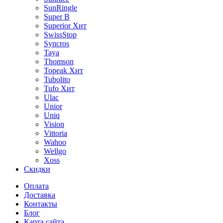
SunRingle
Super B
Superior
Хит
SwissStop
Syncros
Taya
Thomson
Topeak
Хит
Tubolito
Tufo
Хит
Ulac
Unior
Uniq
Vision
Vittoria
Wahoo
Wellgo
Xoss
Скидки
Оплата
Доставка
Контакты
Блог
Карта сайта