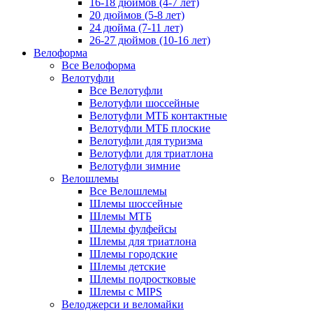
16-18 дюймов (4-7 лет)
20 дюймов (5-8 лет)
24 дюйма (7-11 лет)
26-27 дюймов (10-16 лет)
Велоформа
Все Велоформа
Велотуфли
Все Велотуфли
Велотуфли шоссейные
Велотуфли МТБ контактные
Велотуфли МТБ плоские
Велотуфли для туризма
Велотуфли для триатлона
Велотуфли зимние
Велошлемы
Все Велошлемы
Шлемы шоссейные
Шлемы МТБ
Шлемы фулфейсы
Шлемы для триатлона
Шлемы городские
Шлемы детские
Шлемы подростковые
Шлемы с MIPS
Велоджерси и веломайки