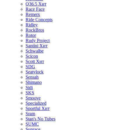
Q36.5
Хит
Race Face
Remerx
Ride Concepts
Ridley
RockBros
Rotor
Rudy Project
Santini
Хит
Schwalbe
Scicon
Scott
Хит
SDG
Seatylock
Sensah
Shimano
Sidi
SKS
Smoove
Specialized
Sportful
Хит
Sram
Stan's No Tubes
SUMC
Sunrace