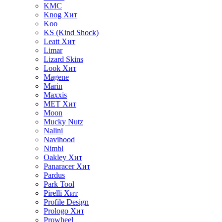
KMC
Knog
Хит
Koo
KS (Kind Shock)
Leatt
Хит
Limar
Lizard Skins
Look
Хит
Magene
Marin
Maxxis
MET
Хит
Moon
Mucky Nutz
Nalini
Navihood
Nimbl
Oakley
Хит
Panaracer
Хит
Pardus
Park Tool
Pirelli
Хит
Profile Design
Prologo
Хит
Prowheel