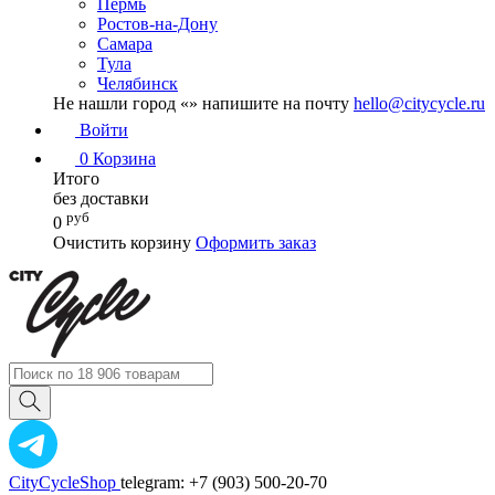
Пермь
Ростов-на-Дону
Самара
Тула
Челябинск
Не нашли город «
» напишите на почту
hello@citycycle.ru
Войти
0
Корзина
Итого
без доставки
руб
0
Очистить корзину
Оформить заказ
CityCycleShop
telegram: +7 (903) 500-20-70