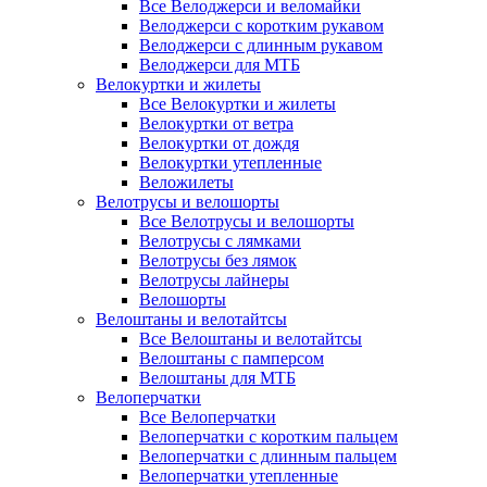
Все Велоджерси и веломайки
Велоджерси с коротким рукавом
Велоджерси с длинным рукавом
Велоджерси для МТБ
Велокуртки и жилеты
Все Велокуртки и жилеты
Велокуртки от ветра
Велокуртки от дождя
Велокуртки утепленные
Веложилеты
Велотрусы и велошорты
Все Велотрусы и велошорты
Велотрусы с лямками
Велотрусы без лямок
Велотрусы лайнеры
Велошорты
Велоштаны и велотайтсы
Все Велоштаны и велотайтсы
Велоштаны с памперсом
Велоштаны для МТБ
Велоперчатки
Все Велоперчатки
Велоперчатки с коротким пальцем
Велоперчатки с длинным пальцем
Велоперчатки утепленные