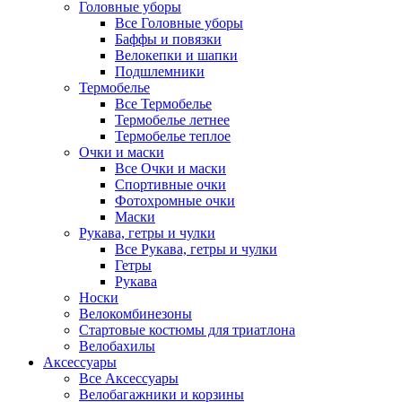
Головные уборы
Все Головные уборы
Баффы и повязки
Велокепки и шапки
Подшлемники
Термобелье
Все Термобелье
Термобелье летнее
Термобелье теплое
Очки и маски
Все Очки и маски
Спортивные очки
Фотохромные очки
Маски
Рукава, гетры и чулки
Все Рукава, гетры и чулки
Гетры
Рукава
Носки
Велокомбинезоны
Стартовые костюмы для триатлона
Велобахилы
Аксессуары
Все Аксессуары
Велобагажники и корзины