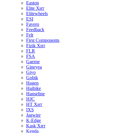
Easton
Elite
Хит
Elitewheels
ESI
Favero
Feedback
Felt
First Components
Fizik
Хит
FLR
FSA
Gaerne
Gineyea
Giyo
Gobik
Hagen
Haibike
Hanseline
HJC
HT
Хит
IXS
Jagwire
K-Edge
Kask
Хит
Kenda