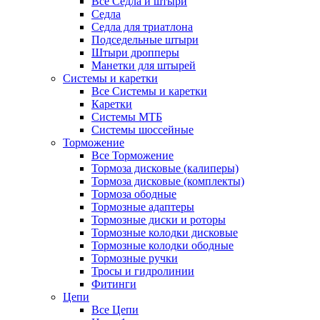
Все Седла и штыри
Седла
Седла для триатлона
Подседельные штыри
Штыри дропперы
Манетки для штырей
Системы и каретки
Все Системы и каретки
Каретки
Системы МТБ
Системы шоссейные
Торможение
Все Торможение
Тормоза дисковые (калиперы)
Тормоза дисковые (комплекты)
Тормоза ободные
Тормозные адаптеры
Тормозные диски и роторы
Тормозные колодки дисковые
Тормозные колодки ободные
Тормозные ручки
Тросы и гидролинии
Фитинги
Цепи
Все Цепи